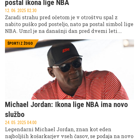
postal ikona lige NBA
12. 06. 2025 02.30
Zaradi strahu pred očetom je v otroštvu spal z
nabito puško pod posteljo, nato pa postal simbol lige
NBA. Umrl je na današnji dan pred dvemi leti.
Veste, o kom je govora?
ŠPORTI Z ŽOGO
Michael Jordan: Ikona lige NBA ima novo
službo
24. 05. 2025 04.00
Legendarni Michael Jordan, znan kot eden
najboljših košarkarjev vseh časov, se podaja na novo