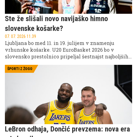
Ste že slišali novo navijaško himno
slovenske košarke?
07. 07. 2026 11.39
Ljubljana bo med 11. in 19. julijem v znamenju
vrhunske košarke. U20 EuroBasket 2026 bo v
slovensko prestolnico pripeljal šestnajst najboljših
evropskih reprezentanc do 20 let, vse tekme
slovenske reprezentance pa boste lahko v živo
ŠPORTI Z ŽOGO
spremljali na Kanalu A in VOYO.
LeBron odhaja, Dončić prevzema: nova era