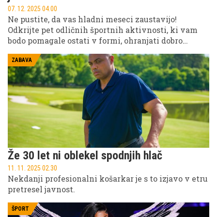
07. 12. 2025 04.00
Ne pustite, da vas hladni meseci zaustavijo!
Odkrijte pet odličnih športnih aktivnosti, ki vam
bodo pomagale ostati v formi, ohranjati dobro
počutje in uživati v gibanju skozi jesen in zimo, tudi
ko motivacija upade. Poiščite svoje najljubše v vodi,
ZABAVA
v naravi ali v telovadnici.
Že 30 let ni oblekel spodnjih hlač
11. 11. 2025 02.30
Nekdanji profesionalni košarkar je s to izjavo v etru
pretresel javnost.
ŠPORT