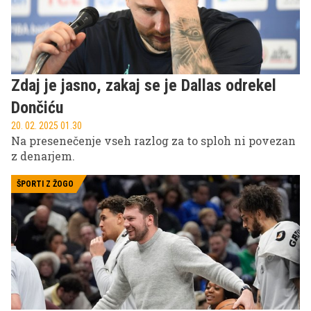
Zdaj je jasno, zakaj se je Dallas odrekel
Dončiću
20. 02. 2025 01.30
Na presenečenje vseh razlog za to sploh ni povezan
z denarjem.
ŠPORTI Z ŽOGO