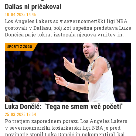
Dallas ni pričakoval
10. 04. 2025 14.46
Los Angeles Lakers so v severnoameriški ligi NBA
gostovali v Dallasu, bolj kot uspešna predstava Luke
Dončića pa je tokrat izstopala njegova vrnitev in
sprejem v Teksasu.
ŠPORTI Z ŽOGO
Luka Dončić: "Tega ne smem več početi"
25. 03. 2025 13.54
Po tretjem zaporednem porazu Los Angeles Lakers
v severnoameriški košarkarski ligi NBA je pred
novinarje stopil Luka Dončić in pokomentiral, kaj se