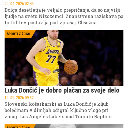
20. 04. 2026 02.45
Dolga desetletja je veljalo prepričanje, da so najvišji
ljudje na svetu Nizozemci. Znanstvena raziskava pa
to trditev postavlja pod vprašaj. Obsežna
antropološka študija, ki je zajela več kot 47.000 ljudi
iz Zahodnega Balkana, razkriva presenetljive
ŠPORTI Z ŽOGO
ugotovitve o telesni višini mladih moških v tej
regiji.
Luka Dončić je dobro plačan za svoje delo
19. 01. 2026 09.32
Slovenski košarkarski as Luka Dončić je kljub
bolečinam v dimljah odigral ključno vlogo pri
zmagi Los Angeles Lakers nad Toronto Raptors.
Poglejte, kaj je povedal po tekmi ...