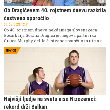
Ob Dragićevem 40. rojstnem dnevu razkrila
čustveno sporočilo
06. 05. 2026 12.21
Ob 40. rojstnem dnevu nekdanjega slovenskega
košarkarja Gorana Dragića je njegova partnerka
Greice Murphy delila čustveno sporočilo in utrinke
iz njunega skupnega življenja. V zapisu je poudarila
njuno pot, polno spominov, izzivov in družinskih
NOVICE
trenutkov.
Najvišji ljudje na svetu niso Nizozemci:
rekord drži Balkan