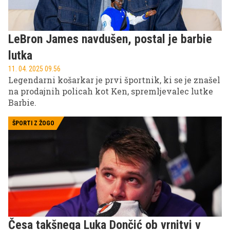
LeBron James navdušen, postal je barbie
lutka
11. 04. 2025 09.56
Legendarni košarkar je prvi športnik, ki se je znašel
na prodajnih policah kot Ken, spremljevalec lutke
Barbie.
ŠPORTI Z ŽOGO
Česa takšnega Luka Dončić ob vrnitvi v