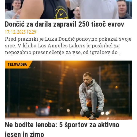
Dončić za darila zapravil 250 tisoč evrov
17. 12. 2025 12.29
Pred prazniki je Luka Dončić ponovno pokazal svoje
srce. V klubu Los Angeles Lakers je poskrbel za
nepozabno presenečenje za vse, od igralcev do
zaposlenih v ozadju.
TELOVADBA
Ne bodite lenoba: 5 športov za aktivno
jesen in zimo