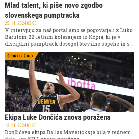
Mlad talent, ki piše novo zgodbo
slovenskega pumptracka
25. 11. 2024 02.00
V intervjuju za naš portal smo se pogovarjali z Luko
Barutom, 22-letnim kolesarjem iz Kopra, ki je v
disciplini pumptrack dosegel številne uspehe in se
uveljavil tako na domačih kot mednarodnih
tekmovanjih. Prav tako je kolesarski vodnik in
ŠPORTI Z ŽOGO
trener MTB, ki želi svoje znanje in izkušnje deliti z
novimi generacijami kolesarjev.
Ekipa Luke Dončića znova poražena
12. 11. 2024 01.00
Dončićeva ekipa Dallas Mavericks je bila v rednem
delu lige NBA znova poražena.