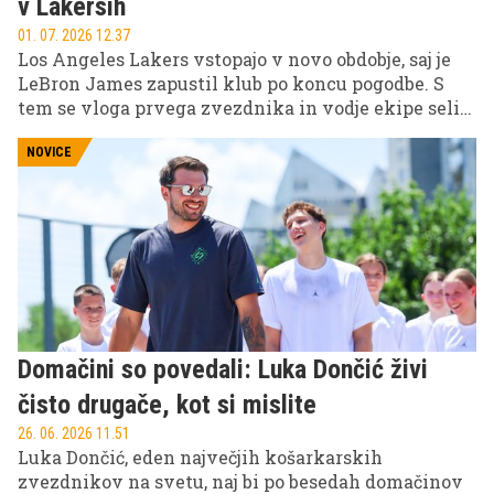
v Lakersih
01. 07. 2026 12.37
Los Angeles Lakers vstopajo v novo obdobje, saj je
LeBron James zapustil klub po koncu pogodbe. S
tem se vloga prvega zvezdnika in vodje ekipe seli
na Luko Dončića, ki postaja osrednji igralec ekipe in
glavna figura prihodnosti franšize.
NOVICE
Domačini so povedali: Luka Dončić živi
čisto drugače, kot si mislite
26. 06. 2026 11.51
Luka Dončić, eden največjih košarkarskih
zvezdnikov na svetu, naj bi po besedah domačinov