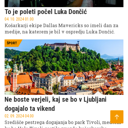
To je poleti počel Luka Dončić
04. 10. 2024 01.00
Košarkarji ekipe Dallas Mavericks so imeli dan za
medije, na katerem je bil v ospredju Luka Dončić.
ŠPORT
Ne boste verjeli, kaj se bo v Ljubljani
dogajalo ta vikend
02. 09. 2024 04.00
Središče pestrega dogajanja bo park Tivoli, medtem