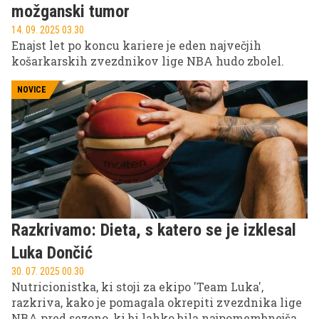
možganski tumor
14. 09. 2025 03.30
Enajst let po koncu kariere je eden največjih
košarkarskih zvezdnikov lige NBA hudo zbolel.
NOVICE
Razkrivamo: Dieta, s katero se je izklesal
Luka Dončić
30. 07. 2025 00.30
Nutricionistka, ki stoji za ekipo 'Team Luka',
razkriva, kako je pomagala okrepiti zvezdnika lige
NBA pred sezono, ki bi lahko bila najpomembnejša v