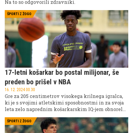
Na to so odgovorili zdravniki.
ŠPORTI Z ŽOGO
17-letni košarkar bo postal milijonar, še
preden bo prišel v NBA
16. 12. 2024 00.30
Gre za 205 centimetrov visokega krilnega igralca,
ki je s svojimi atletskimi sposobnostmi in za svoja
leta zelo naprednim košarkarskim IQ-jem obnorel
košarkarske skavte v Ameriki.
ŠPORTI Z ŽOGO