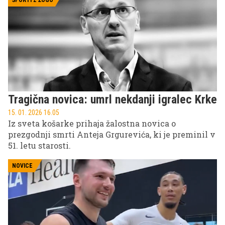
ŠPORTI Z ŽOGO
Tragična novica: umrl nekdanji igralec Krke
15. 01. 2026 16.05
Iz sveta košarke prihaja žalostna novica o
prezgodnji smrti Anteja Grgurevića, ki je preminil v
51. letu starosti.
NOVICE