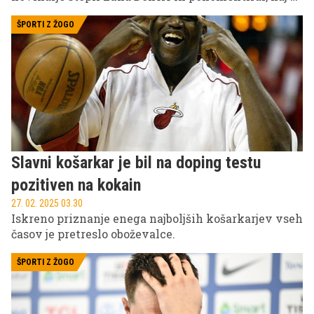
je na dogajalo na parketu.
ŠPORTI Z ŽOGO
Slavni košarkar je bil na doping testu
pozitiven na kokain
27. 02. 2025 03.30
Iskreno priznanje enega najboljših košarkarjev vseh
časov je pretreslo oboževalce.
ŠPORTI Z ŽOGO