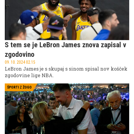
S tem se je LeBron James znova zapisal v
zgodovino
09. 10. 2024 02.15
LeBron James je s skupaj s sinom spisal nov košček
zgodovine lige NBA.
ŠPORTI Z ŽOGO