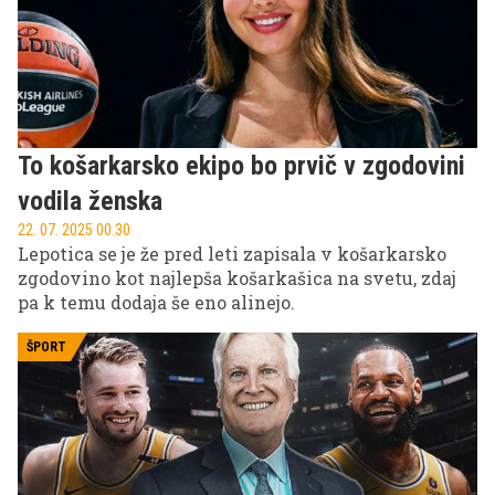
ki poskrbijo za regeneracijo, moč in vzdržljivost.
To košarkarsko ekipo bo prvič v zgodovini
vodila ženska
22. 07. 2025 00.30
Lepotica se je že pred leti zapisala v košarkarsko
zgodovino kot najlepša košarkašica na svetu, zdaj
pa k temu dodaja še eno alinejo.
ŠPORT