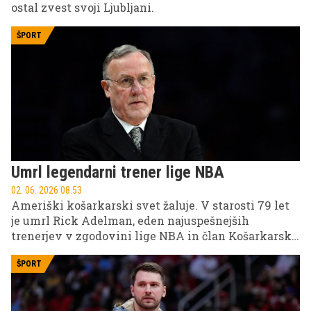
ostal zvest svoji Ljubljani.
ŠPORT
Umrl legendarni trener lige NBA
02. 06. 2026 08.53
Ameriški košarkarski svet žaluje. V starosti 79 let
je umrl Rick Adelman, eden najuspešnejših
trenerjev v zgodovini lige NBA in član Košarkarske
hiše slavnih.
ŠPORT