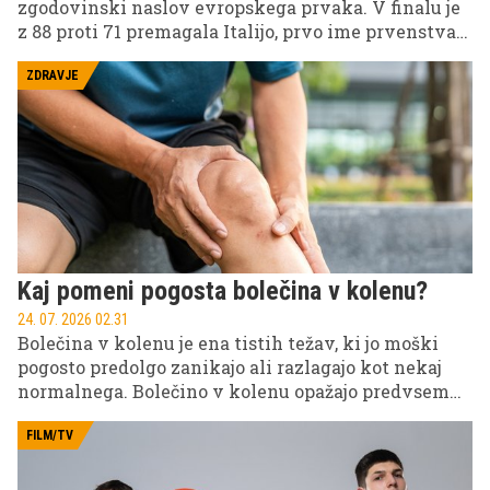
zgodovinski naslov evropskega prvaka. V finalu je
z 88 proti 71 premagala Italijo, prvo ime prvenstva
pa je bil Stefan Joksimović, ki je za svoje odlične
predstave prejel tudi priznanje za najkoristnejšega
ZDRAVJE
igralca turnirja.
Kaj pomeni pogosta bolečina v kolenu?
24. 07. 2026 02.31
Bolečina v kolenu je ena tistih težav, ki jo moški
pogosto predolgo zanikajo ali razlagajo kot nekaj
normalnega. Bolečino v kolenu opažajo predvsem
po teku ali nogometu, včasih ob tem v kolenu
škripa ali pa celo zapeče. Dokler lahko hodite,
FILM/TV
delate in trenirate, se zdi, da ni razloga za paniko.
Težava pa je v tem, da koleno redko začne boleti