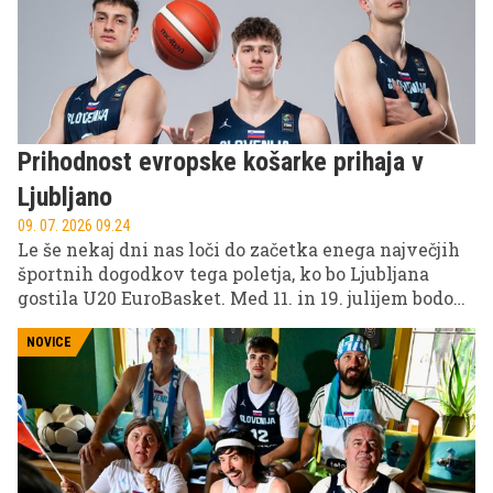
brez razloga, še redkeje pa se kronična bolečina reši
tako, da jo dovolj dolgo ignorirate.
Prihodnost evropske košarke prihaja v
Ljubljano
09. 07. 2026 09.24
Le še nekaj dni nas loči do začetka enega največjih
športnih dogodkov tega poletja, ko bo Ljubljana
gostila U20 EuroBasket. Med 11. in 19. julijem bodo
Stožice prizorišče obračunov najboljših mladih
košarkarskih talentov stare celine, ki jih boste
NOVICE
lahko spremljali v neposrednem prenosu na Kanalu
A in VOYO.