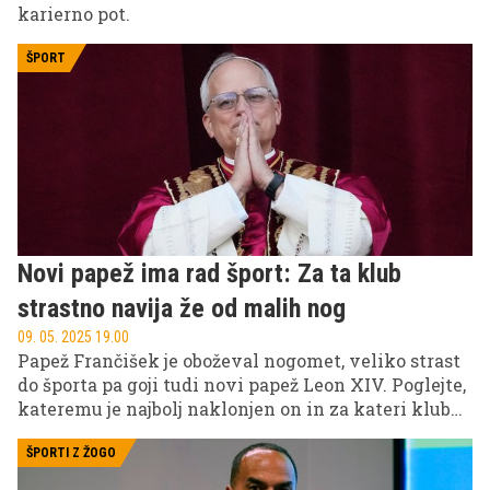
karierno pot.
ŠPORT
Novi papež ima rad šport: Za ta klub
strastno navija že od malih nog
09. 05. 2025 19.00
Papež Frančišek je oboževal nogomet, veliko strast
do športa pa goji tudi novi papež Leon XIV. Poglejte,
kateremu je najbolj naklonjen on in za kateri klub
navija že od malih nog.
ŠPORTI Z ŽOGO