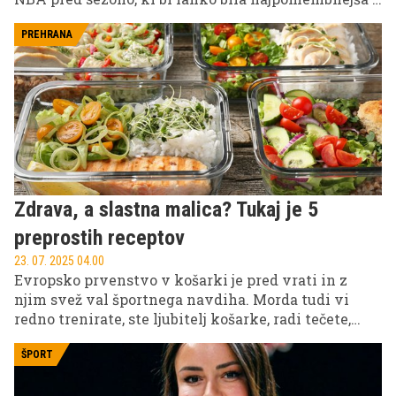
njegovi karieri.
PREHRANA
Zdrava, a slastna malica? Tukaj je 5
preprostih receptov
23. 07. 2025 04.00
Evropsko prvenstvo v košarki je pred vrati in z
njim svež val športnega navdiha. Morda tudi vi
redno trenirate, ste ljubitelj košarke, radi tečete,
hodite v fitnes ali enostavno živite bolj aktiven
vsakdan. Če je tako, potem vaše telo potrebuje več
ŠPORT
kot le energijo. Potrebuje kakovostne beljakovine,