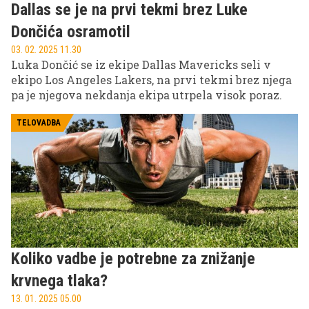
Dallas se je na prvi tekmi brez Luke
Dončića osramotil
03. 02. 2025 11.30
Luka Dončić se iz ekipe Dallas Mavericks seli v
ekipo Los Angeles Lakers, na prvi tekmi brez njega
pa je njegova nekdanja ekipa utrpela visok poraz.
TELOVADBA
Koliko vadbe je potrebne za znižanje
krvnega tlaka?
13. 01. 2025 05.00