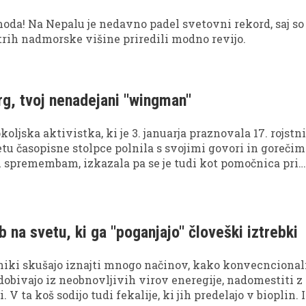
moda! Na Nepalu je nedavno padel svetovni rekord, saj so
rih nadmorske višine priredili modno revijo.
g, tvoj nenadejani ''wingman''
ljska aktivistka, ki je 3. januarja praznovala 17. rojstni
etu časopisne stolpce polnila s svojimi govori in goreči
 spremembam, izkazala pa se je tudi kot pomočnica pri
b na svetu, ki ga ''poganjajo'' človeški iztrebki
iki skušajo iznajti mnogo načinov, kako konvecnciona
ridobivajo iz neobnovljivih virov eneregije, nadomestiti z
. V ta koš sodijo tudi fekalije, ki jih predelajo v bioplin. 