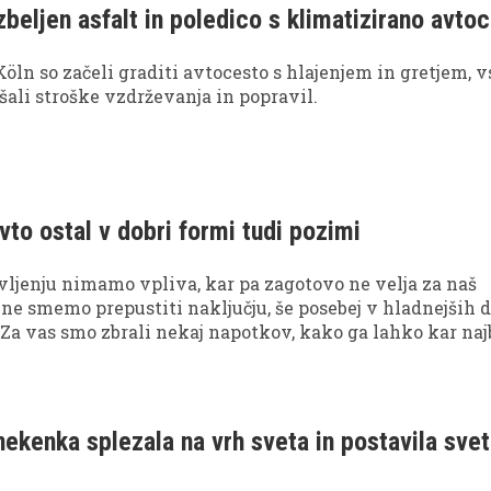
beljen asfalt in poledico s klimatizirano avto
Köln so začeli graditi avtocesto s hlajenjem in gretjem, v
jšali stroške vzdrževanja in popravil.
vto ostal v dobri formi tudi pozimi
vljenju nimamo vpliva, kar pa zagotovo ne velja za naš
 ne smemo prepustiti naključju, še posebej v hladnejših 
 Za vas smo zbrali nekaj napotkov, kako ga lahko kar naj
imske razmere.
kenka splezala na vrh sveta in postavila svet