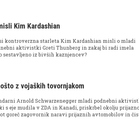
z fekalij gostov se z energijo oskrbuje pub v Angliji, spl
 misli Kim Kardashian
 si kontroverzna starleta Kim Kardashian misli o mladi
ebni aktivistki Greti Thunberg in zakaj bi radi imela
o sestavljeno iz bivših kaznjencev?
ošto z vojaških tovornjakom
ndarni Arnold Schwarzenegger mladi podnebni aktivist
ki s eje mudila v ZDA in Kanadi, priskrbel okolju prijazn
kot goreč zagovornik naravi prijaznih avtomobilov in čis
o ga nedavno opazili, kako se je na pošto pripeljal z voj