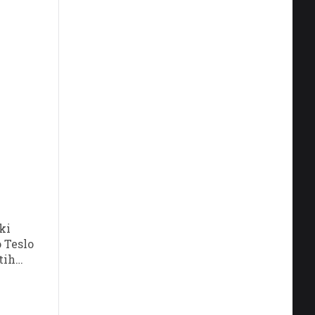
oh prvi
ki
o Teslo
tih
aškim