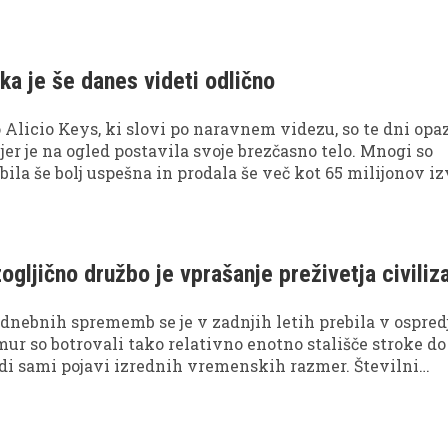
ealnostjo, kot se zdi, saj bodo zaradi globalnega segrevan
ski pojavi v prihodnje še pogostejši. Dolgotrajne suše,
ot je bil avstralski, naraščanje morske gladine ter uničen
ov so žal zelo resnična prihodnost. Tudi največje turisti
a je še danes videti odlično
kraji ne bodo zaščiteni pred vremenskimi vplivi na okol
 izgledal leta 2100?
licio Keys, ki slovi po naravnem videzu, so te dni opaz
jer je na ogled postavila svoje brezčasno telo. Mnogi so
 bila še bolj uspešna in prodala še več kot 65 milijonov i
 v karieri bolj drzna in pokazala več gole kože.
ogljično družbo je vprašanje preživetja civiliz
nebnih sprememb se je v zadnjih letih prebila v ospred
mur so botrovali tako relativno enotno stališče stroke do
di sami pojavi izrednih vremenskih razmer. Številni
a reševanje te problematike in prehod v brezogljično dru
mo izogniti propadu civilizacije, kot jo poznamo.