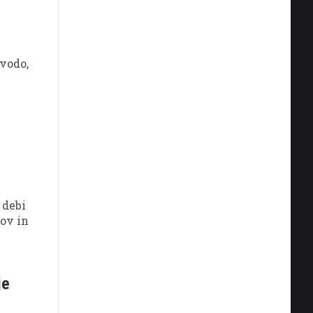
 vodo,
 debi
ov in
 po
je