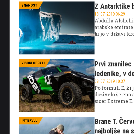
Z Antarktike 
ZNANOST
18. 07. 2019 06.29
Abdulla Alshehi 
arabske emirate 
ki jo v državi k
Prvi znanilec 
VISOKI OBRATI
ledenike, v d
08. 07. 2019 10.37
Po formuli E, ki 
doživelo še eno
sicer Extreme E.
električni SUV-i
ledenikih in pu
Brane T. Červe
INTERVJU
najboljše na 