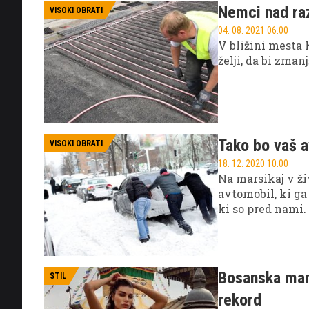
Nemci nad raz
VISOKI OBRATI
04. 08. 2021 06.00
V bližini mesta 
želji, da bi zman
Tako bo vaš a
VISOKI OBRATI
18. 12. 2020 10.00
Na marsikaj v ži
avtomobil, ki ga
ki so pred nami.
pripravite na z
Bosanska mane
STIL
rekord