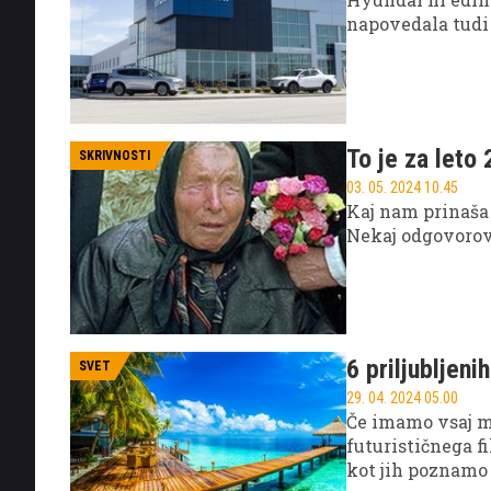
napovedala tudi
To je za leto
SKRIVNOSTI
03. 05. 2024 10.45
Kaj nam prinaša
Nekaj odgovorov
6 priljubljeni
SVET
29. 04. 2024 05.00
Če imamo vsaj ma
futurističnega f
kot jih poznamo 