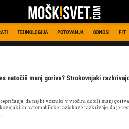
RATI
TEHNOLOGIJA
POTOVANJA
ODNOSI
FIT
 res natočiš manj goriva? Strokovnjaki razkrivaj
repričanje, da naj bi vozniki v vročini dobili manj goriva
kovnjaki in avtomobilske raziskave razkrivajo, da je re
..