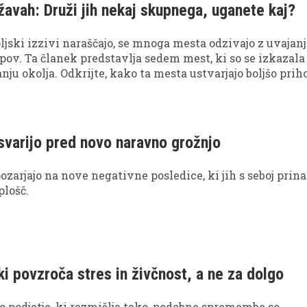
žavah: Druži jih nekaj skupnega, uganete kaj?
oljski izzivi naraščajo, se mnoga mesta odzivajo z uvaja
pov. Ta članek predstavlja sedem mest, ki so se izkazala
anju okolja. Odkrijte, kako ta mesta ustvarjajo boljšo pri
svarijo pred novo naravno grožnjo
zarjajo na nove negativne posledice, ki jih s seboj prin
plošč.
i povzroča stres in živčnost, a ne za dolgo
 podjetje, ki razmišlja tako, podobne spremembe so