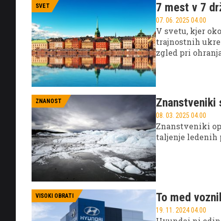
7 mest v 7 dr
SVET
07. 06. 2025 04.00
V svetu, kjer ok
trajnostnih ukre
zgled pri ohranj
za vse.
Znanstveniki 
ZNANOST
08. 03. 2025 04.00
Znanstveniki opo
taljenje ledenih 
To med voznik
VISOKI OBRATI
19. 11. 2024 04.00
Hyundai ni edino