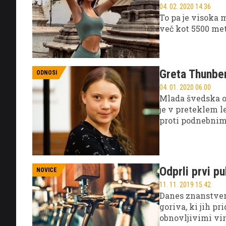
04. 02. 2020 14.36
To pa je visoka 
več kot 5500 met
Greta Thunber
ODNOSI
04. 01. 2020 06.00
Mlada švedska oko
je v preteklem l
proti podnebnim
zapeljevanju.
Odprli prvi pu
NOVICE
11. 11. 2019 15.42
Danes znanstven
goriva, ki jih p
obnovljivimi viri