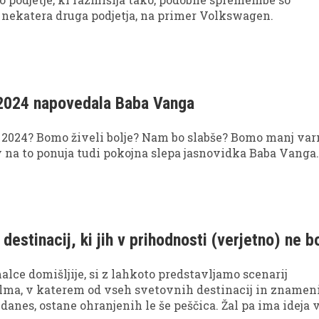
 nekatera druga podjetja, na primer Volkswagen.
 2024 napovedala Baba Vanga
 2024? Bomo živeli bolje? Nam bo slabše? Bomo manj var
 na to ponuja tudi pokojna slepa jasnovidka Baba Vanga
h destinacij, ki jih v prihodnosti (verjetno) ne b
lce domišljije, si z lahkoto predstavljamo scenarij
ilma, v katerem od vseh svetovnih destinacij in znameni
danes, ostane ohranjenih le še peščica. Žal pa ima ideja 