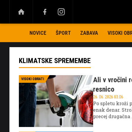
NOVICE
ŠPORT
ZABAVA
VISOKI OB
KLIMATSKE SPREMEMBE
Ali v vročini
VISOKI OBRATI
resnico
26. 06. 2026 03.06
Po spletu kroži p
enak denar. Stro
precej drugačna .