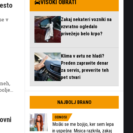
VISOKI OBRATI
cesto
se v
Zakaj nekateri vozniki na
vzvratno ogledalo
privežejo belo krpo?
Klima v avtu ne hladi?
Preden zapravite denar
za servis, preverite teh
pet stvari
dneh,
bolje
NAJBOLJ BRANO
ODNOSI
ovni
Moški se me bojijo, ker sem lepa
in uspešna: Misica razkrila, zakaj