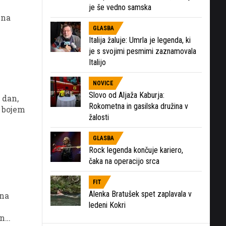
je še vedno samska
 na
GLASBA
Italija žaluje: Umrla je legenda, ki
je s svojimi pesmimi zaznamovala
Italijo
NOVICE
Slovo od Aljaža Kaburja:
 dan,
Rokometna in gasilska družina v
m bojem
žalosti
GLASBA
Rock legenda končuje kariero,
čaka na operacijo srca
FIT
Alenka Bratušek spet zaplavala v
lna
ledeni Kokri
In