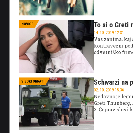
prav na bioplin i
svoje vrste.
To si o Greti
NOVICE
14. 10. 2019 12.31
Vas zanima, kaj
kontravezni podn
odvetniško firm
Schwarzi na p
VISOKI OBRATI
02. 10. 2019 15.36
Nedavno je lege
Greti Thunberg, 
3. Čeprav slovi 
virov energije, s
tovornjakom.