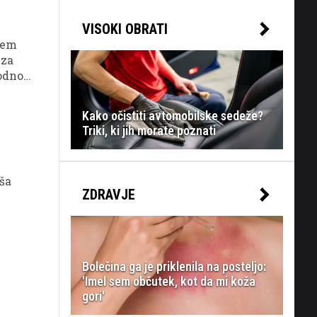
VISOKI OBRATI
njem
 za
hodnost
Kako očistiti avtomobilske sedeže?
Triki, ki jih morate poznati
aša
ZDRAVJE
Bolečina ga je priklenila na posteljo:
'Imel sem občutek, kot da mi koža
gori'