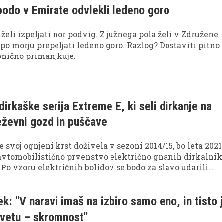
bodo v Emirate odvlekli ledeno goro
želi izpeljati nor podvig. Z južnega pola želi v Združene
po morju prepeljati ledeno goro. Razlog? Dostaviti pitno
ronično primanjkuje.
dirkaške serija Extreme E, ki seli dirkanje na
eževni gozd in puščave
je svoj ognjeni krst doživela v sezoni 2014/15, bo leta 2021
 avtomobilistično prvenstvo električno gnanih dirkalnik
 Po vzoru električnih bolidov se bodo za slavo udarili
, e-terenec Odyssey 21 pa je znanilec nove dobe dirkanja
ščavah.
k: ''V naravi imaš na izbiro samo eno, in tisto 
svetu – skromnost''