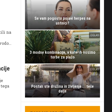
ja
ja
čne
Se vam pogosto pojavi herpes na
je.
ustnici?
ili na
OGLAS
zvodov
3 modne kombinacije, v katerih nosimo
torbe za plažo
acije
OGLAS
je
 tega
Postali ste družina in življenje ... teče
dalje
žbo