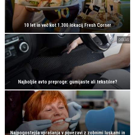
10 let in več kot 1.300 lokacij Fresh Corner
OGLAS
Najboljše avto preproge: gumijaste ali tekstilne?
Najpogostejša vprašanja v povezavi z zobnimi luskami in