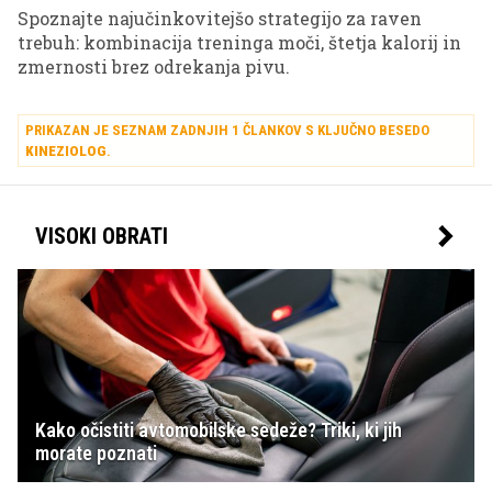
Spoznajte najučinkovitejšo strategijo za raven
trebuh: kombinacija treninga moči, štetja kalorij in
zmernosti brez odrekanja pivu.
PRIKAZAN JE SEZNAM ZADNJIH 1 ČLANKOV S KLJUČNO BESEDO
KINEZIOLOG
.
VISOKI OBRATI
Kako očistiti avtomobilske sedeže? Triki, ki jih
morate poznati