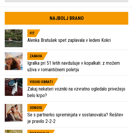
NAJBOLJ BRANO
FIT
Alenka Bratušek spet zaplavala v ledeni Kokri
ZABAVA
Igralka pri 51 letih navdušuje v kopalkah: z možem
uživa v romantičnem poletju
VISOKI OBRATI
Zakaj nekateri vozniki na vzvratno ogledalo privežejo
belo krpo?
ODNOSI
Se s partnerko spreminjata v sostanovalca? Rešitev
je pravilo 2-2-2