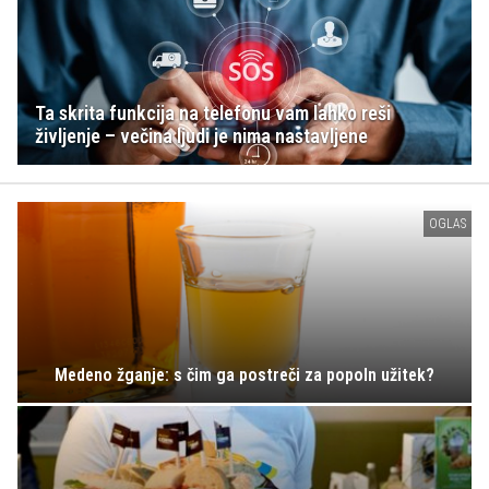
Ta skrita funkcija na telefonu vam lahko reši
življenje – večina ljudi je nima nastavljene
OGLAS
Medeno žganje: s čim ga postreči za popoln užitek?