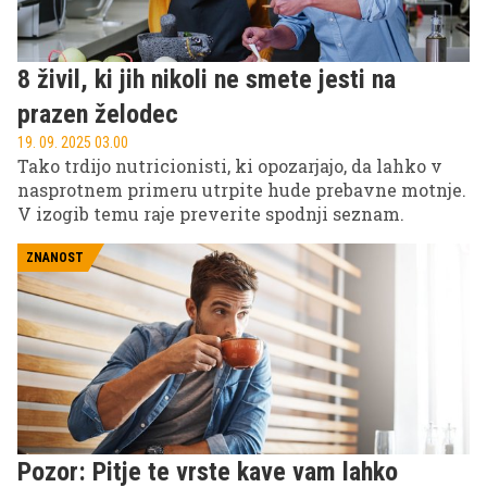
8 živil, ki jih nikoli ne smete jesti na
prazen želodec
19. 09. 2025 03.00
Tako trdijo nutricionisti, ki opozarjajo, da lahko v
nasprotnem primeru utrpite hude prebavne motnje.
V izogib temu raje preverite spodnji seznam.
ZNANOST
Pozor: Pitje te vrste kave vam lahko