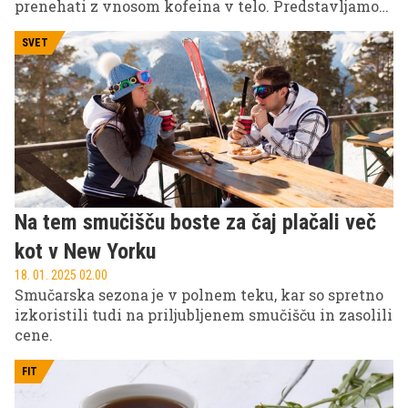
prenehati z vnosom kofeina v telo. Predstavljamo
vam 5 alternativ kavi, ki imajo podoben učinek in
nudijo enako ugodje.
SVET
Na tem smučišču boste za čaj plačali več
kot v New Yorku
18. 01. 2025 02.00
Smučarska sezona je v polnem teku, kar so spretno
izkoristili tudi na priljubljenem smučišču in zasolili
cene.
FIT