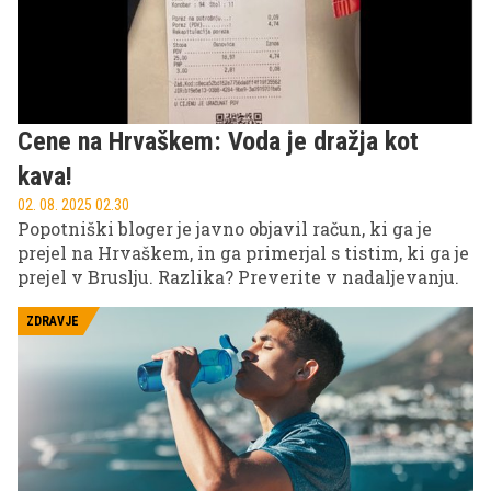
Cene na Hrvaškem: Voda je dražja kot
kava!
02. 08. 2025 02.30
Popotniški bloger je javno objavil račun, ki ga je
prejel na Hrvaškem, in ga primerjal s tistim, ki ga je
prejel v Bruslju. Razlika? Preverite v nadaljevanju.
ZDRAVJE