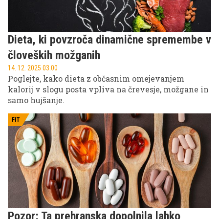
Dieta, ki povzroča dinamične spremembe v
človeških možganih
14. 12. 2025 03.00
Poglejte, kako dieta z občasnim omejevanjem
kalorij v slogu posta vpliva na črevesje, možgane in
samo hujšanje.
FIT
Pozor: Ta prehranska dopolnila lahko