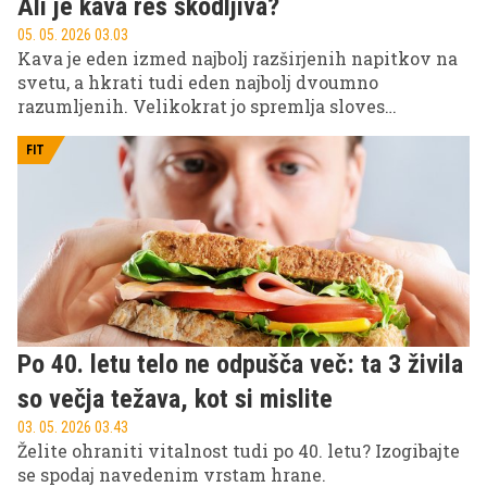
Ali je kava res škodljiva?
05. 05. 2026 03.03
Kava je eden izmed najbolj razširjenih napitkov na
svetu, a hkrati tudi eden najbolj dvoumno
razumljenih. Velikokrat jo spremlja sloves
jutranjega zaveznika, drugič pa se z veliko vnemo
izpostavljajo svarila o tesnobi in obremenitvi srca.
FIT
Ravno zato se veliko ljudi sprašuje, ali je kava
dejansko škodljiva?
Po 40. letu telo ne odpušča več: ta 3 živila
so večja težava, kot si mislite
03. 05. 2026 03.43
Želite ohraniti vitalnost tudi po 40. letu? Izogibajte
se spodaj navedenim vrstam hrane.