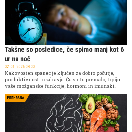
Takšne so posledice, če spimo manj kot 6
ur na noč
02. 01. 2026 04.00
Kakovosten spanec je ključen za dobro počutje,
produktivnost in zdravje. Če spite premalo, trpijo
vaše možganske funkcije, hormoni in imunski
sistem. Spoznajte, kako z enostavnimi
prilagoditvami življenjskega sloga izboljšati nočni
PREHRANA
počitek in s tem dolgoročno vplivati na svoje
življenje.