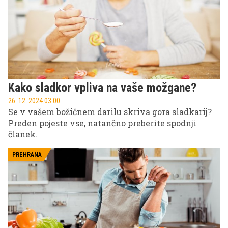
zdravje in kako se primerja z običajno kavo?
Kako sladkor vpliva na vaše možgane?
26. 12. 2024 03.00
Se v vašem božičnem darilu skriva gora sladkarij?
Preden pojeste vse, natančno preberite spodnji
članek.
PREHRANA