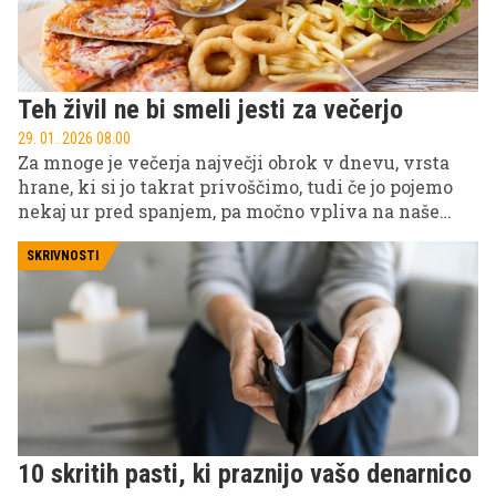
Teh živil ne bi smeli jesti za večerjo
29. 01. 2026 08.00
Za mnoge je večerja največji obrok v dnevu, vrsta
hrane, ki si jo takrat privoščimo, tudi če jo pojemo
nekaj ur pred spanjem, pa močno vpliva na naše
počutje v preostanku večera in kakovost spanja.
Nekatera živila je zato priporočeno zamenjati za
SKRIVNOSTI
njihove bolj zdrave različice.
10 skritih pasti, ki praznijo vašo denarnico