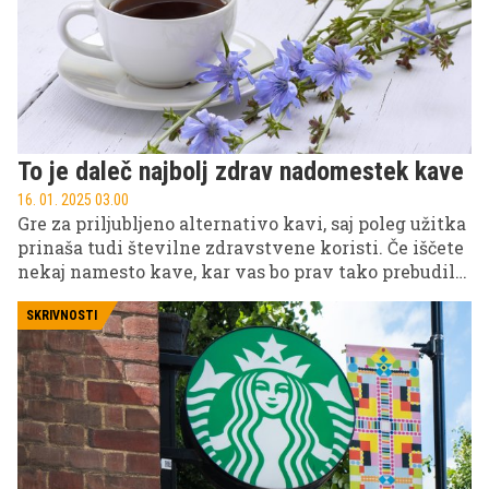
To je daleč najbolj zdrav nadomestek kave
16. 01. 2025 03.00
Gre za priljubljeno alternativo kavi, saj poleg užitka
prinaša tudi številne zdravstvene koristi. Če iščete
nekaj namesto kave, kar vas bo prav tako prebudilo,
a brez nezaželenih stranskih učinkov, je cikorija
idealna izbira.
SKRIVNOSTI