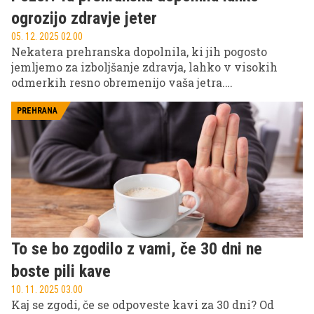
ogrozijo zdravje jeter
05. 12. 2025 02.00
Nekatera prehranska dopolnila, ki jih pogosto
jemljemo za izboljšanje zdravja, lahko v visokih
odmerkih resno obremenijo vaša jetra.
Izpostavljamo šest najbolj problematičnih in znake,
na katere morate biti pozorni, da preprečite resne
PREHRANA
zdravstvene težave.
To se bo zgodilo z vami, če 30 dni ne
boste pili kave
10. 11. 2025 03.00
Kaj se zgodi, če se odpoveste kavi za 30 dni? Od