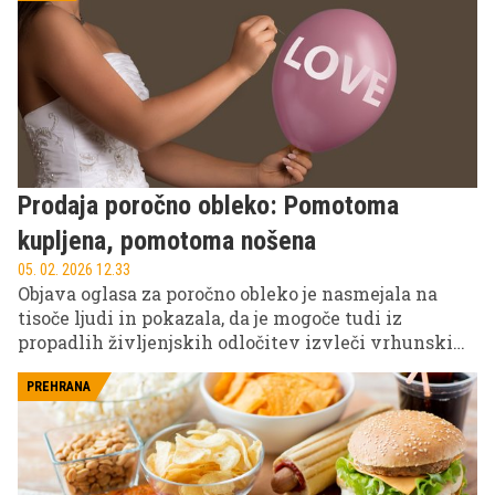
povprečju poje pravi Slovenec v pustnem tednu?
Prodaja poročno obleko: Pomotoma
kupljena, pomotoma nošena
05. 02. 2026 12.33
Objava oglasa za poročno obleko je nasmejala na
tisoče ljudi in pokazala, da je mogoče tudi iz
propadlih življenjskih odločitev izvleči vrhunski
humor. "Kupljena v naletu čustev, nošena, ker je bilo
že prepozno, da se potegne ročna," je samo ena v
PREHRANA
nizu zabavnih izjav.