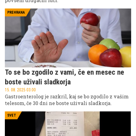
povsem drugačni luči.
PREHRANA
To se bo zgodilo z vami, če en mesec ne
boste uživali sladkorja
15. 08. 2025 03.00
Gastroenterolog je razkril, kaj se bo zgodilo z vašim
telesom, če 30 dni ne boste uživali sladkorja.
SVET