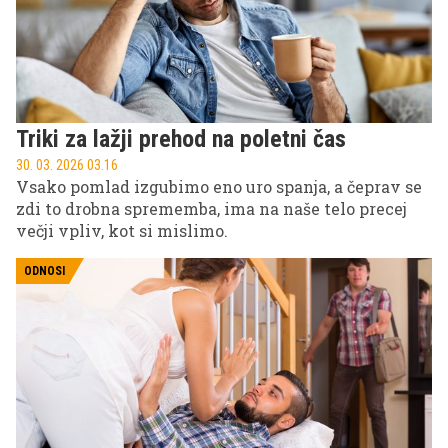
Triki za lažji prehod na poletni čas
30. 03. 2026 03.16
Vsako pomlad izgubimo eno uro spanja, a čeprav se
zdi to drobna sprememba, ima na naše telo precej
večji vpliv, kot si mislimo.
ODNOSI