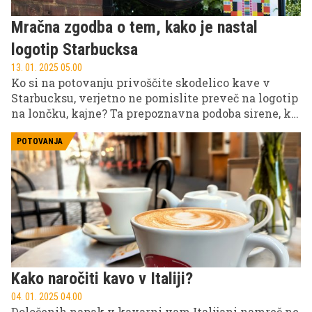
Mračna zgodba o tem, kako je nastal
logotip Starbucksa
13. 01. 2025 05.00
Ko si na potovanju privoščite skodelico kave v
Starbucksu, verjetno ne pomislite preveč na logotip
na lončku, kajne? Ta prepoznavna podoba sirene, ki
krasi na milijone kavnih skodelic po vsem svetu,
pa skriva precej bolj mračno zgodbo, kot bi
POTOVANJA
pričakovali.
Kako naročiti kavo v Italiji?
04. 01. 2025 04.00
Določenih napak v kavarni vam Italijani namreč ne