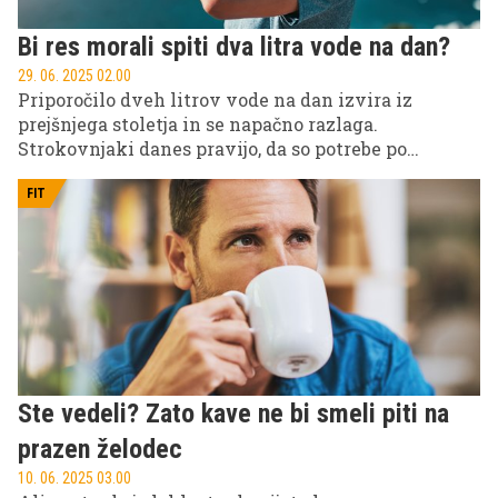
Bi res morali spiti dva litra vode na dan?
29. 06. 2025 02.00
Priporočilo dveh litrov vode na dan izvira iz
prejšnjega stoletja in se napačno razlaga.
Strokovnjaki danes pravijo, da so potrebe po
tekočini individualne. Odvisne so od spola, teže,
telesne dejavnosti, prehrane in seveda vremenskih
FIT
razmer.
Ste vedeli? Zato kave ne bi smeli piti na
prazen želodec
10. 06. 2025 03.00