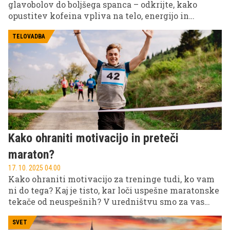
glavobolov do boljšega spanca – odkrijte, kako
opustitev kofeina vpliva na telo, energijo in
zdravje.
TELOVADBA
Kako ohraniti motivacijo in preteči
maraton?
17. 10. 2025 04.00
Kako ohraniti motivacijo za treninge tudi, ko vam
ni do tega? Kaj je tisto, kar loči uspešne maratonske
tekače od neuspešnih? V uredništvu smo za vas
pripravili praktične nasvete, h katerim zaprisegajo
športni psihologi.
SVET