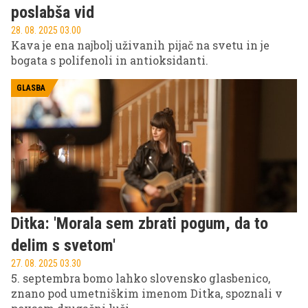
poslabša vid
28. 08. 2025 03.00
Kava je ena najbolj uživanih pijač na svetu in je
bogata s polifenoli in antioksidanti.
GLASBA
Ditka: 'Morala sem zbrati pogum, da to
delim s svetom'
27. 08. 2025 03.30
5. septembra bomo lahko slovensko glasbenico,
znano pod umetniškim imenom Ditka, spoznali v