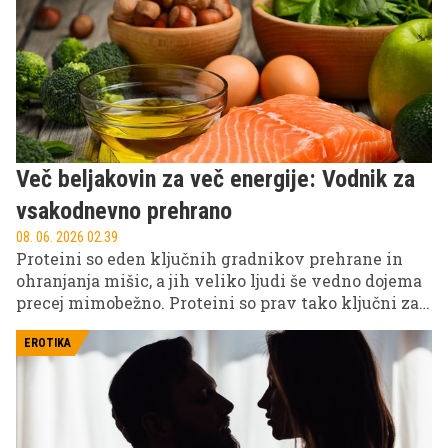
Več beljakovin za več energije: Vodnik za
vsakodnevno prehrano
08. 06. 2026 02.39
Proteini so eden ključnih gradnikov prehrane in
ohranjanja mišic, a jih veliko ljudi še vedno dojema
precej mimobežno. Proteini so prav tako ključni za
občutek sitosti, obnovo tkiv, stabilnejšo energijo čez
dan in splošno dobro počutje. Prav zato višji vnos
EROTIKA
proteinov ni pomemben le za tiste, ki trenirajo,
ampak za vsakogar, ki želi jesti bolj uravnoteženo.