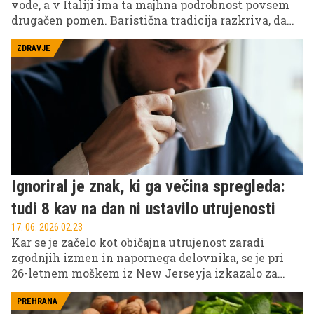
vode, a v Italiji ima ta majhna podrobnost povsem
drugačen pomen. Baristična tradicija razkriva, da
vrstni red pitja ni naključen, temveč del kulture
uživanja kave.
ZDRAVJE
Ignoriral je znak, ki ga večina spregleda:
tudi 8 kav na dan ni ustavilo utrujenosti
17. 06. 2026 02.23
Kar se je začelo kot običajna utrujenost zaradi
zgodnjih izmen in napornega delovnika, se je pri
26-letnem moškem iz New Jerseyja izkazalo za
nekaj precej resnejšega.
PREHRANA