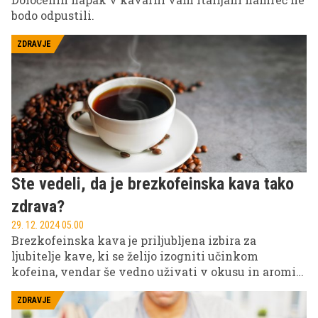
bodo odpustili.
ZDRAVJE
Ste vedeli, da je brezkofeinska kava tako
zdrava?
29. 12. 2024 05.00
Brezkofeinska kava je priljubljena izbira za
ljubitelje kave, ki se želijo izogniti učinkom
kofeina, vendar še vedno uživati v okusu in aromi
priljubljenega napitka. Kaj točno je brezkofeinska
kava, kako jo pridobivajo, kakšne koristi ima za
ZDRAVJE