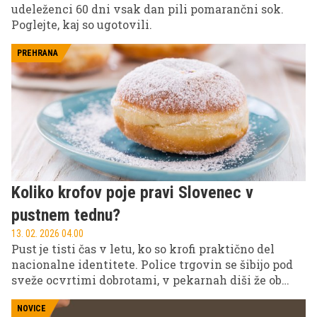
udeleženci 60 dni vsak dan pili pomarančni sok.
Poglejte, kaj so ugotovili.
PREHRANA
Koliko krofov poje pravi Slovenec v
pustnem tednu?
13. 02. 2026 04.00
Pust je tisti čas v letu, ko so krofi praktično del
nacionalne identitete. Police trgovin se šibijo pod
sveže ocvrtimi dobrotami, v pekarnah diši že ob
šestih zjutraj, v pisarnah pa se škatle praznijo
hitreje kot kava. A vprašanje ostaja: koliko krofov v
NOVICE