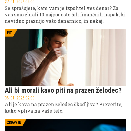
27. 01. 2026 04.00
Se sprašujete, kam vam je izpuhtel ves denar? Za
vas smo zbrali 10 najpogostejših finančnih napak, ki
nevidno praznijo vašo denarnico, in nekaj
praktičnih rešitev, da jih enkrat za vselej
spremenite.
FIT
Ali bi morali kavo piti na prazen želodec?
06. 01. 2026 02.00
Ali je kava na prazen želodec škodljiva? Preverite,
kako vpliva na vaše telo.
ZDRAVJE