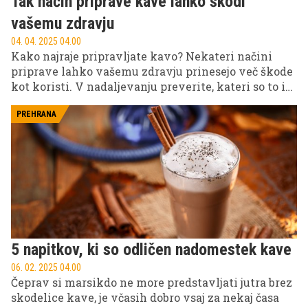
Tak način priprave kave lahko škodi
vašemu zdravju
04. 04. 2025 04.00
Kako najraje pripravljate kavo? Nekateri načini
priprave lahko vašemu zdravju prinesejo več škode
kot koristi. V nadaljevanju preverite, kateri so to in
zakaj.
PREHRANA
5 napitkov, ki so odličen nadomestek kave
06. 02. 2025 04.00
Čeprav si marsikdo ne more predstavljati jutra brez
skodelice kave, je včasih dobro vsaj za nekaj časa