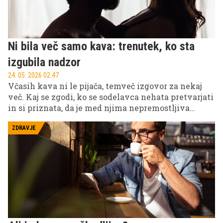
Ni bila več samo kava: trenutek, ko sta
izgubila nadzor
24. 05. 2026 02.47
Včasih kava ni le pijača, temveč izgovor za nekaj
več. Kaj se zgodi, ko se sodelavca nehata pretvarjati
in si priznata, da je med njima nepremostljiva
kemija ... in da nekaterih pogledov ni več mogoče
skriti za nedolžnim nasmehom?
ZDRAVJE