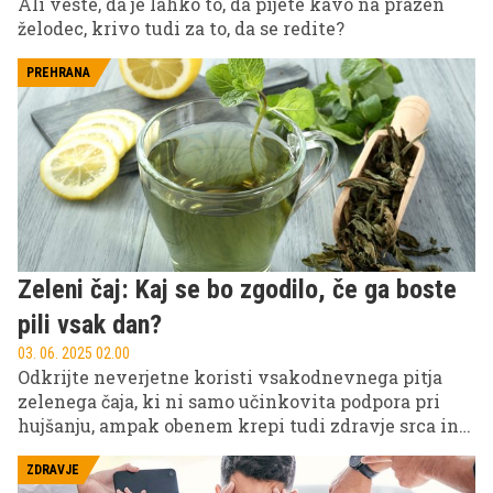
Ali veste, da je lahko to, da pijete kavo na prazen
želodec, krivo tudi za to, da se redite?
PREHRANA
Zeleni čaj: Kaj se bo zgodilo, če ga boste
pili vsak dan?
03. 06. 2025 02.00
Odkrijte neverjetne koristi vsakodnevnega pitja
zelenega čaja, ki ni samo učinkovita podpora pri
hujšanju, ampak obenem krepi tudi zdravje srca in
ožilja.
ZDRAVJE