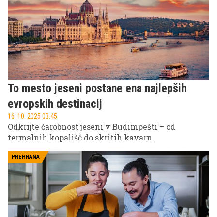
To mesto jeseni postane ena najlepših
evropskih destinacij
16. 10. 2025 03.45
Odkrijte čarobnost jeseni v Budimpešti – od
termalnih kopališč do skritih kavarn.
PREHRANA