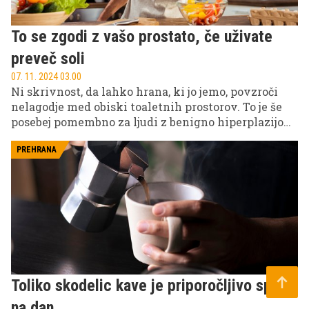
To se zgodi z vašo prostato, če uživate
preveč soli
07. 11. 2024 03.00
Ni skrivnost, da lahko hrana, ki jo jemo, povzroči
nelagodje med obiski toaletnih prostorov. To je še
posebej pomembno za ljudi z benigno hiperplazijo
prostate (BPH), znano tudi kot povečana prostata.
PREHRANA
Toliko skodelic kave je priporočljivo spiti
na dan