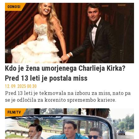
Kardashianke ... Zakaj? Preverite v nadaljevanju!
ODNOSI
Kdo je žena umorjenega Charlieja Kirka?
Pred 13 leti je postala miss
12. 09. 2025 00.30
Pred 13 leti je tekmovala na izboru za miss, nato pa
se je odločila za korenito spremembo kariere.
FILM/TV