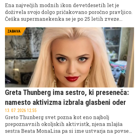
Ena največjih modnih ikon devetdesetih let je
doživela svojo dolgo pričakovano poročno pravljico.
Češka supermanekenka se je po 25 letih zveze
poročila z italijanskim poslovnežem.
ZABAVA
Greta Thunberg ima sestro, ki preseneča:
namesto aktivizma izbrala glasbeni oder
13. 07. 2026 12.55
Greto Thunberg svet pozna kot eno najbolj
prepoznavnih okoljskih aktivistk, njena mlajša
sestra Beata MonaLisa pa si ime ustvarja na povsem
drugem področju. Namesto protestnih govorov je