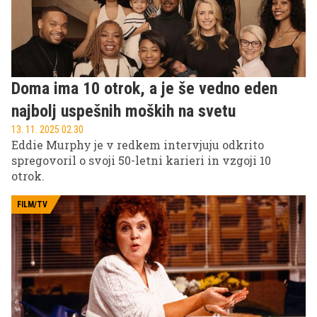
Doma ima 10 otrok, a je še vedno eden
najbolj uspešnih moških na svetu
13. 11. 2025 02.30
Eddie Murphy je v redkem intervjuju odkrito
spregovoril o svoji 50-letni karieri in vzgoji 10
otrok.
FILM/TV