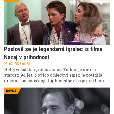
osvojila srca številnih oboževalcev. Kdo je ženska,
ki je osvojila srce slavnega nogometnega
zvezdnika in kako danes živi družina Džeko?
Poslovil se je legendarni igralec iz filma
Nazaj v prihodnost
28. 03. 2026 06.56
Hollywoodski igralec James Tolkan je umrl v
starosti 94 let. Novico o njegovi smrti je potrdila
družina, po poročanju tujih medijev pa je umrl mirno
v kraju Saranac Lake v zvezni državi New York.
Tolkan je veljal za enega najbolj prepoznavnih
NOVICE
karakternih igralcev svoje generacije, občinstvo si
ga je zapomnilo predvsem po strogih,
avtoritativnih vlogah, ki jih je odigral z izjemno