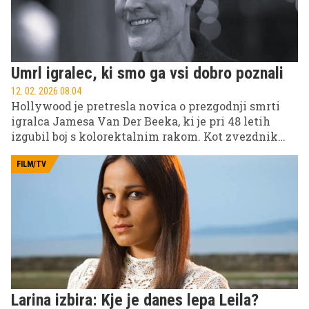
prepričljivostjo.
Umrl igralec, ki smo ga vsi dobro poznali
12. 02. 2026 08.04
Hollywood je pretresla novica o prezgodnji smrti
igralca Jamesa Van Der Beeka, ki je pri 48 letih
izgubil boj s kolorektalnim rakom. Kot zvezdnik
kultne serije Simpatije je v srcih gledalcev pustil
neizbrisen pečat. Za seboj je pustil žalujočo družino
FILM/TV
in prijatelje.
Larina izbira: Kje je danes lepa Leila?