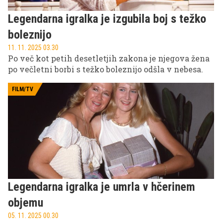
Legendarna igralka je izgubila boj s težko
boleznijo
11. 11. 2025 03.30
Po več kot petih desetletjih zakona je njegova žena
po večletni borbi s težko boleznijo odšla v nebesa.
FILM/TV
Legendarna igralka je umrla v hčerinem
objemu
05. 11. 2025 00.30