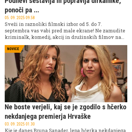
Podnevi sestavlja in popravlja dirkalnike,
ponoči pa ...
05. 09. 2025 09.58
Sveži in raznoliki filmski izbor od 5. do 7.
septembra vas vabi pred male ekrane! Ne zamudite
kriminalk, komedij, akcij in družinskih filmov na
treh najbolj priljubljenih slovenskih televizijskih
postajah: POP TV, Kanal A in KINO.
NOVICE
Ne boste verjeli, kaj se je zgodilo s hčerko
nekdanjega premierja Hrvaške
03. 09. 2025 01.30
Kje je danes Bruna Sanader, lepa hčerka nekdanjega