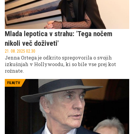
Mlada lepotica v strahu: 'Tega nočem
nikoli več doživeti'
21. 08. 2025 02.30
Jenna Ortega je odkrito spregovorila o svojih
izkušnjah v Hollywoodu, ki so bile vse prej kot
rožnate.
FILM/TV