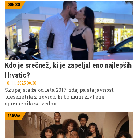
tem prevrnil vsa pravila rocka.
ODNOSI
Kdo je srečnež, ki je zapeljal eno najlepših
Hrvatic?
18. 11. 2025 00.30
Skupaj sta že od leta 2017, zdaj pa sta javnost
presenetila z novico, ki bo njuni življenji
spremenila za vedno.
ZABAVA