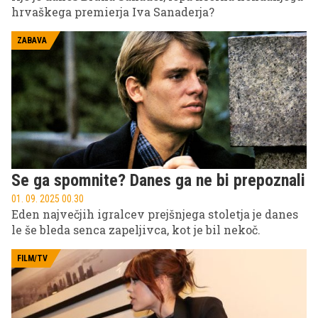
hrvaškega premierja Iva Sanaderja?
ZABAVA
Se ga spomnite? Danes ga ne bi prepoznali
01. 09. 2025 00.30
Eden največjih igralcev prejšnjega stoletja je danes
le še bleda senca zapeljivca, kot je bil nekoč.
FILM/TV