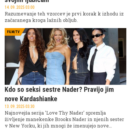
14. 09. 2025 03.00
Razumevanje teh vzorcev je prvi korak k izhodu iz
začaranega kroga lažnih obljub.
FILM/TV
Kdo so seksi sestre Nader? Pravijo jim
nove Kardashianke
13. 09. 2025 03.30
Najnovejša serija 'Love Thy Nader' spremlja
življenje manekenke Brooks Nader in njenih sester
v New Yorku, ki jih mnogi že imenujejo nove