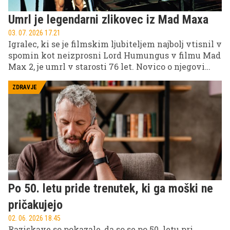
Umrl je legendarni zlikovec iz Mad Maxa
03. 07. 2026 17.21
Igralec, ki se je filmskim ljubiteljem najbolj vtisnil v
spomin kot neizprosni Lord Humungus v filmu Mad
Max 2, je umrl v starosti 76 let. Novico o njegovi
smrti je potrdila družina, ki je razkrila, da se je več
let pogumno spopadal s hudo boleznijo ledvic.
ZDRAVJE
Po 50. letu pride trenutek, ki ga moški ne
pričakujejo
02. 06. 2026 18.45
Raziskave so pokazale, da so se po 50. letu pri