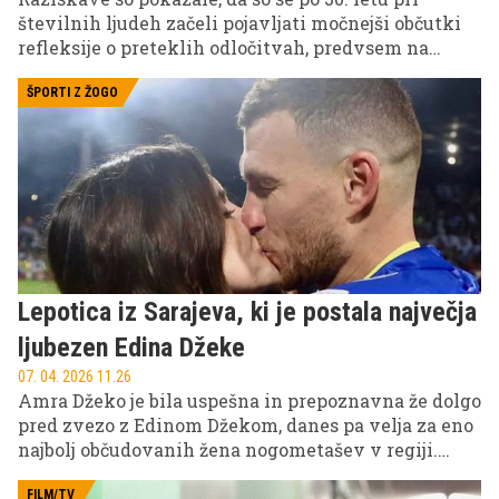
številnih ljudeh začeli pojavljati močnejši občutki
refleksije o preteklih odločitvah, predvsem na
področju kariere, družine in osebnih priložnosti.
ŠPORTI Z ŽOGO
Lepotica iz Sarajeva, ki je postala največja
ljubezen Edina Džeke
07. 04. 2026 11.26
Amra Džeko je bila uspešna in prepoznavna že dolgo
pred zvezo z Edinom Džekom, danes pa velja za eno
najbolj občudovanih žena nogometašev v regiji.
Nekdanja manekenka, podjetnica in predana mama
je s svojo eleganco, toplino ter močno podporo možu
FILM/TV