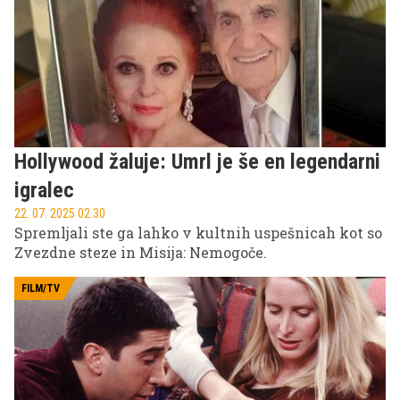
Hollywood žaluje: Umrl je še en legendarni
igralec
22. 07. 2025 02.30
Spremljali ste ga lahko v kultnih uspešnicah kot so
Zvezdne steze in Misija: Nemogoče.
FILM/TV