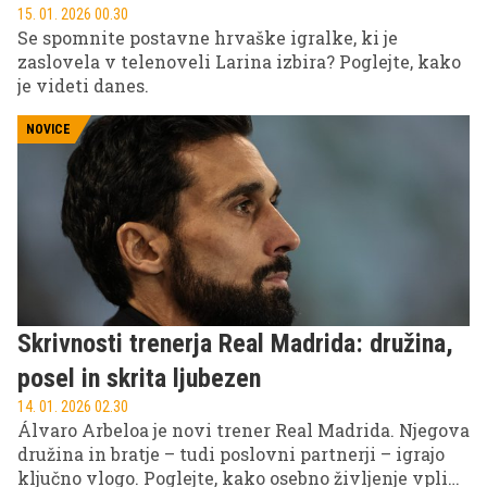
15. 01. 2026 00.30
Se spomnite postavne hrvaške igralke, ki je
zaslovela v telenoveli Larina izbira? Poglejte, kako
je videti danes.
NOVICE
Skrivnosti trenerja Real Madrida: družina,
posel in skrita ljubezen
14. 01. 2026 02.30
Álvaro Arbeloa je novi trener Real Madrida. Njegova
družina in bratje – tudi poslovni partnerji – igrajo
ključno vlogo. Poglejte, kako osebno življenje vpliva