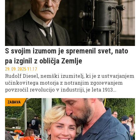
S svojim izumom je spremenil svet, nato
pa izginil z obličja Zemlje
29. 09. 2025 11.17
Rudolf Diesel, nemški izumitelj, ki je z ustvarjanjem
učinkovitega motorja z notranjim zgorevanjem
povzročil revolucijo v industriji, je leta 1913
skrivnostno izginil z ladje in za seboj pustil
zapuščino, ki še danes poganja svet.
ZABAVA