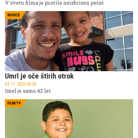
V svetu filma je pustila neizbrisen pečat.
NOVICE
Umrl je oče štirih otrok
03. 11. 2025 00.30
Imel je samo 42 let.
FILM/TV