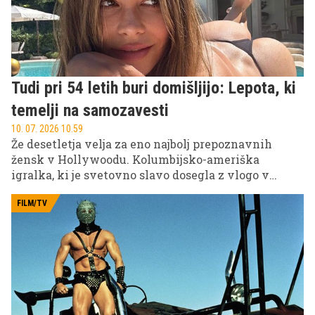
Tudi pri 54 letih buri domišljijo: Lepota, ki
temelji na samozavesti
10. 07. 2026 10.59
Že desetletja velja za eno najbolj prepoznavnih
žensk v Hollywoodu. Kolumbijsko-ameriška
igralka, ki je svetovno slavo dosegla z vlogo v
uspešnici Sodobna družina, tudi danes navdušuje z
videzom, samozavestjo in svojim značilnim
FILM/TV
šarmom.