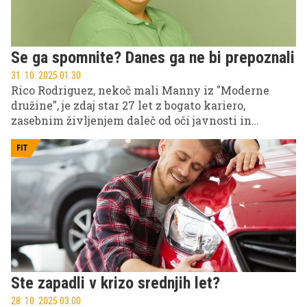
Se ga spomnite? Danes ga ne bi prepoznali
31. 10. 2025 01.30
Rico Rodriguez, nekoč mali Manny iz "Moderne
družine", je zdaj star 27 let z bogato kariero,
zasebnim življenjem daleč od oči javnosti in
statusom enega najvplivnejših najstnikov svojega
časa.
FIT
Ste zapadli v krizo srednjih let?
28. 10. 2025 03.00