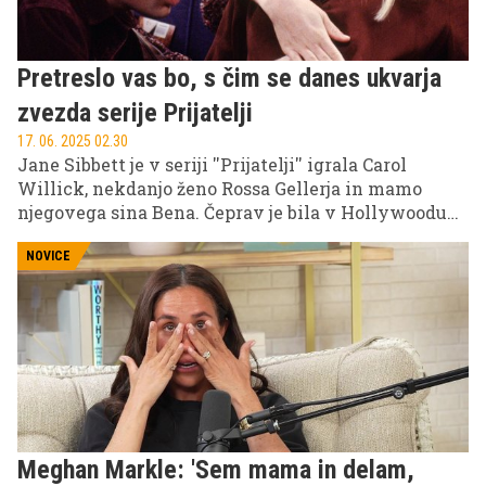
Pretreslo vas bo, s čim se danes ukvarja
zvezda serije Prijatelji
17. 06. 2025 02.30
Jane Sibbett je v seriji ''Prijatelji'' igrala Carol
Willick, nekdanjo ženo Rossa Gellerja in mamo
njegovega sina Bena. Čeprav je bila v Hollywoodu
velika zvezda, je igralskemu poklicu pred leti
pomahala v slovo in v tem času našla novo
NOVICE
poslanstvo.
Meghan Markle: 'Sem mama in delam,