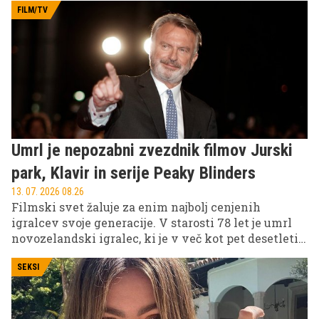
izbrala glasbo, oder in umetniški izraz.
FILM/TV
Umrl je nepozabni zvezdnik filmov Jurski
park, Klavir in serije Peaky Blinders
13. 07. 2026 08.26
Filmski svet žaluje za enim najbolj cenjenih
igralcev svoje generacije. V starosti 78 let je umrl
novozelandski igralec, ki je v več kot pet desetletij
dolgi karieri ustvaril številne nepozabne vloge in
postal ena najbolj prepoznavnih osebnosti svetovne
SEKSI
kinematografije.