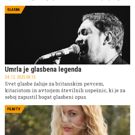
na njegov trenerski uspeh.
GLASBA
Umrla je glasbena legenda
24. 12. 2025 00.15
Svet glasbe žaluje za britanskim pevcem,
kitaristom in avtorjem številnih uspešnic, ki je za
seboj zapustil bogat glasbeni opus.
FILM/TV