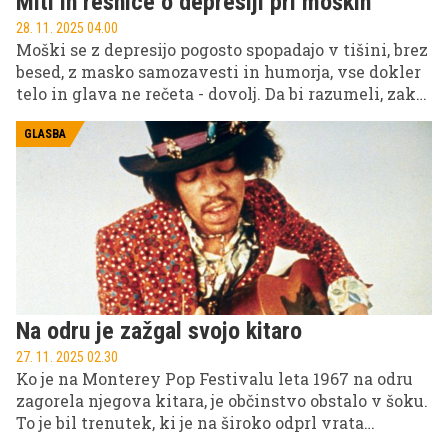
Miti in resnice o depresiji pri moških
28. 11. 2025 04.00
Moški se z depresijo pogosto spopadajo v tišini, brez
besed, z masko samozavesti in humorja, vse dokler
telo in glava ne rečeta - dovolj. Da bi razumeli, zakaj
se to dogaja, moramo razbiti nekaj najtrdovratnejših
mitov o moški depresiji in izpostaviti resnice, ki jih
GLASBA
večina moških ne želi slišati.
Na odru je zažgal svojo kitaro
27. 11. 2025 02.30
Ko je na Monterey Pop Festivalu leta 1967 na odru
zagorela njegova kitara, je občinstvo obstalo v šoku.
To je bil trenutek, ki je na široko odprl vrata
kitaristu, ki je igral z obrnjenim instrumentom in s