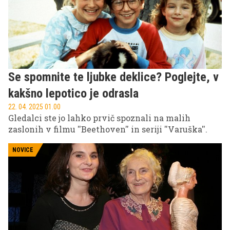
Se spomnite te ljubke deklice? Poglejte, v
kakšno lepotico je odrasla
22. 04. 2025 01.00
Gledalci ste jo lahko prvič spoznali na malih
zaslonih v filmu ''Beethoven'' in seriji ''Varuška''.
NOVICE