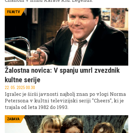
FILM/TV
Žalostna novica: V spanju umrl zvezdnik
kultne serije
22. 05. 2025 00.30
Igralec je širši javnosti najbolj znan po vlogi Norma
Petersona v kultni televizijski seriji "Cheers", ki je
trajala od leta 1982 do 1993.
ZABAVA