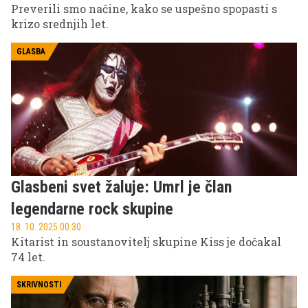
Preverili smo načine, kako se uspešno spopasti s
krizo srednjih let.
GLASBA
Glasbeni svet žaluje: Umrl je član
legendarne rock skupine
18. 10. 2025 00.30
Kitarist in soustanovitelj skupine Kiss je dočakal
74 let.
SKRIVNOSTI