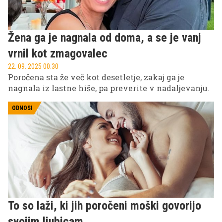
Žena ga je nagnala od doma, a se je vanj
vrnil kot zmagovalec
22. 09. 2025 00.30
Poročena sta že več kot desetletje, zakaj ga je
nagnala iz lastne hiše, pa preverite v nadaljevanju.
ODNOSI
To so laži, ki jih poročeni moški govorijo
svojim ljubicam