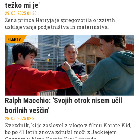
težko mi je'
29. 05. 2025 01.30
Žena princa Harryja je spregovorila o izzivih
usklajevanja podjetništva in materinstva.
FILM/TV
Ralph Macchio: 'Svojih otrok nisem učil
borilnih veščin'
28. 05. 2025 02.30
Zvezdnik, ki je zaslovel z vlogo v filmu Karate Kid,
bo po 41 letih znova združil moči z Jackiejem
Chanom v filmu Karate Kid: Legends.