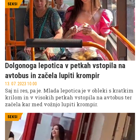
SEKSI
Dolgonoga lepotica v petkah vstopila na
avtobus in začela lupiti krompir
13. 07. 2023 10.00
Saj ni res, pa je. Mlada lepotica je v obleki s kratkim
krilom in v visokih petkah vstopila na avtobus ter
začela kar med vožnjo lupiti krompir.
SEKSI