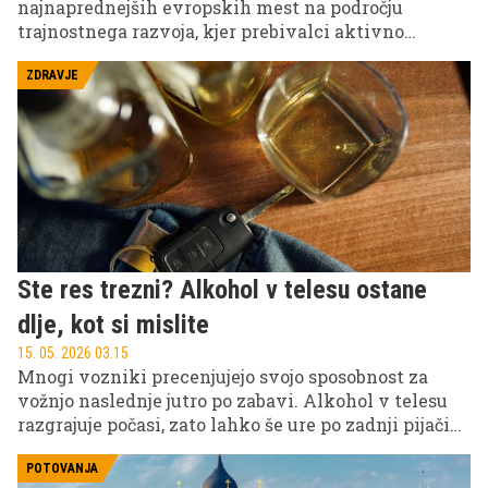
najnaprednejših evropskih mest na področju
trajnostnega razvoja, kjer prebivalci aktivno
sodelujejo pri okoljskih projektih in s tem
dokazujejo, da lahko prav vsak posameznik
ZDRAVJE
prispeva k spremembam v svojem mestu.
Ste res trezni? Alkohol v telesu ostane
dlje, kot si mislite
15. 05. 2026 03.15
Mnogi vozniki precenjujejo svojo sposobnost za
vožnjo naslednje jutro po zabavi. Alkohol v telesu
razgrajuje počasi, zato lahko še ure po zadnji pijači
bistveno zmanjšuje zbranost in reakcijski čas, kar
vodi v nevarnost v prometu.
POTOVANJA