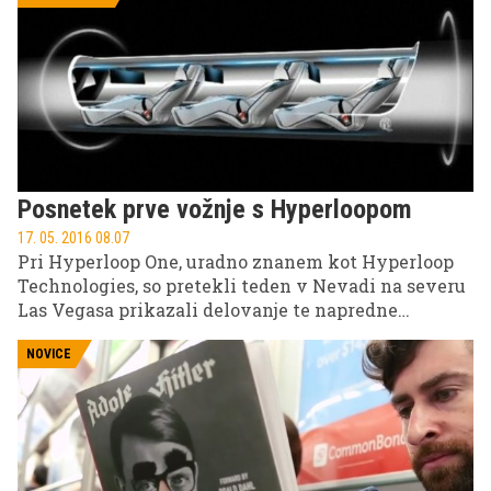
južnokorejsko prestolnico Seul.
Posnetek prve vožnje s Hyperloopom
17. 05. 2016 08.07
Pri Hyperloop One, uradno znanem kot Hyperloop
Technologies, so pretekli teden v Nevadi na severu
Las Vegasa prikazali delovanje te napredne
tehnologije, ki bi lahko pomenila pravo revolucijo v
razvoju potniškega prometa.
NOVICE