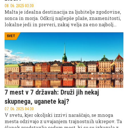
08. 06. 2025 03.00
Malta je idealna destinacija za ljubitelje zgodovine,
sonca in morja. Odkrij najlepše plaže, znamenitosti,
lokalne jedi in preveri, zakaj velja za eno najbolj
varnih sredozemskih otoških držav.
SVET
7 mest v 7 državah: Druži jih nekaj
skupnega, uganete kaj?
07. 06. 2025 04.00
V svetu, kjer okoljski izzivi naraščajo, se mnoga
mesta odzivajo z uvajanjem trajnostnih ukrepov. Ta
članek predstavlja sedem mest, ki so se izkazala za