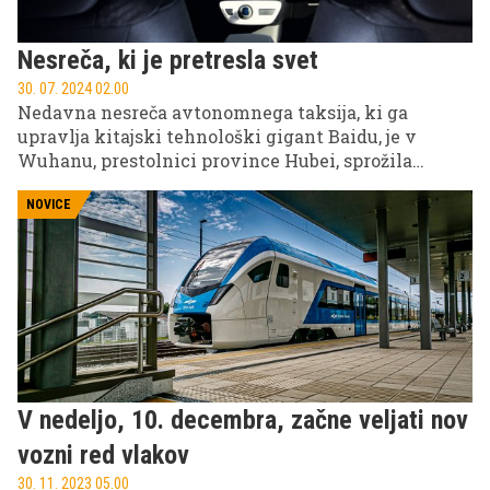
Nesreča, ki je pretresla svet
30. 07. 2024 02.00
Nedavna nesreča avtonomnega taksija, ki ga
upravlja kitajski tehnološki gigant Baidu, je v
Wuhanu, prestolnici province Hubei, sprožila
številne razprave o izzivih in omejitvah
avtonomne vožnje, še posebej v zapletenih
NOVICE
prometnih situacijah. Ta dogodek je ponovno odprl
vprašanja o varnosti in zanesljivosti tovrstne
tehnologije, hkrati pa so se pojavili tudi pomisleki
glede zaposlitve med taksisti, ki se bojijo izgube
delovnih mest zaradi vse večje konkurence s
avtonomnih vozil.
V nedeljo, 10. decembra, začne veljati nov
vozni red vlakov
30. 11. 2023 05.00