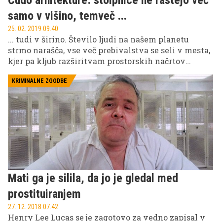
samo v višino, temveč ...
25. 02. 2019 09.40
... tudi v širino. Število ljudi na našem planetu
strmo narašča, vse več prebivalstva se seli v mesta,
kjer pa kljub razširitvam prostorskih načrtov
začenja primanjkovati prostora. Rešitev za
nastanitveno problematiko bi bil morda lahko nov
KRIMINALNE ZGODBE
model gradnje nebotičnikov, ki se namesto v nebo
širijo v dolžino.
Mati ga je silila, da jo je gledal med
prostituiranjem
27. 12. 2018 07.42
Henry Lee Lucas se je zagotovo za vedno zapisal v