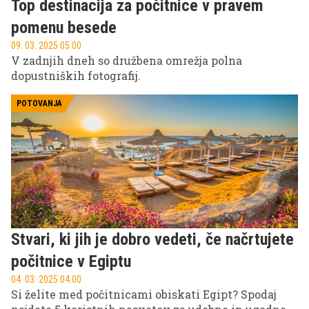
Top destinacija za počitnice v pravem
pomenu besede
09. 03. 2025 05.00
V zadnjih dneh so družbena omrežja polna
dopustniških fotografij.
POTOVANJA
Stvari, ki jih je dobro vedeti, če načrtujete
počitnice v Egiptu
04. 03. 2025 04.00
Si želite med počitnicami obiskati Egipt? Spodaj