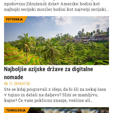
zgodovino Združenih držav Amerike: bodisi kot
najhujši serijski morilec bodisi kot največji serijski
lažnivec vseh časov. Čeprav je sprva trdil, da je
umoril več kot tri tisoč ljudi, je bil na koncu obsojen
POTOVANJA
le enajstih umorov. No, v resnici je morda zagrešil
samo tri: zagotovo je namreč pokončal svojo mater,
ljubico in starko, za katero je skrbel. Vse ostalo pa ...
je bilo predmet temeljitih preiskav več kot 30 let!
Najboljše azijske države za digitalne
nomade
08. 11. 2018 07.42
Ste se kdaj poigravali z idejo, da bi šli za nekaj časa
v tujino in delali na daljavo? Sliši se mamljivo,
kajne? Če vaše poklicno znanje, veščine ali
spretnosti niso popolnoma vezane na delo v pisarni,
si to z lahkoto privoščite. Kako, se sprašujete? Delo
TEHNOLOGIJA