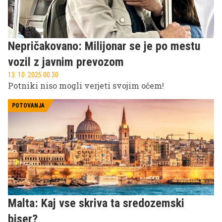
Nepričakovano: Milijonar se je po mestu
vozil z javnim prevozom
13. 10. 2025 00.30
Potniki niso mogli verjeti svojim očem!
POTOVANJA
Malta: Kaj vse skriva ta sredozemski
biser?