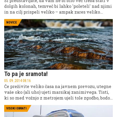
Si predstavljate, da vam ne bi bilo več treba stati v
dolgih kolonah, temveč bi lahko 'poleteli' nad njimi
in na cilj prispeli veliko – ampak zares veliko
hitreje?
NOVICE
To pa je sramota!
05. 09. 2014 08.16
Če preživite veliko časa na javnem prevozu, utegne
vaše oko (ali uho) ujeti marsikaj zanimivega. Tisti,
ki so med vožnjo z metrojem ujeli tole zgodbo, bodo
o tej vožnji zagotovo pripovedovali še svojim
prijateljem.
VISOKI OBRATI