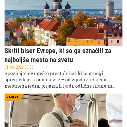
Skriti biser Evrope, ki so ga označili za
najboljše mesto na svetu
01. 04. 2026 03.36
Spoznajte evropsko prestolnico, ki jo mnogi
spregledajo, a ponuja vse – od zgodovinskega
mestnega jedra, prijaznih ljudi, odlične hrane in
nizkih cen do čistega zraka in bližnjih naravnih
lepot.
ZABAVA