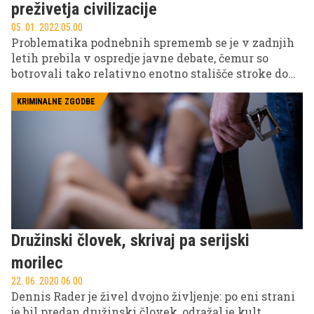
preživetja civilizacije
05. 01. 2022 05.00
Problematika podnebnih sprememb se je v zadnjih
letih prebila v ospredje javne debate, čemur so
botrovali tako relativno enotno stališče stroke do
tega vprašanja kot tudi sami pojavi izrednih
vremenskih razmer. Številni verjamejo, da sta
KRIMINALNE ZGODBE
reševanje te problematike in prehod v brezogljično
družbo nujna, če se želimo izogniti propadu
civilizacije, kot jo poznamo.
Družinski človek, skrivaj pa serijski
morilec
22. 06. 2020 06.00
Dennis Rader je živel dvojno življenje: po eni strani
je bil predan družinski človek, odražal je kult