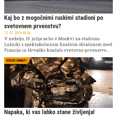
Kaj bo z mogočnimi ruskimi stadioni po
svetovnem prvenstvu?
12. 07. 2018 00.06
V nedeljo, 15. julija se bo v Moskvi na stadionu
Lužniki s spektakularnim finalnim obračunom med
Francijo in Hrvaško končalo svetovno prvenstvo v
nogometu, ki ga je letos gostila Rusija. Tekme so
potekale na mogočnih stadionih po vsej državi:
VISOKI OBRATI
nekatere so za to priložnost samo posodobili in
modernizirali, spet druge so postavili čisto na novo.
Prav na vseh smo bili priča izjemnim predstavam,
veliko manj spektakularna pa bodo ta prizorišča
postala, ko se bo zgodba o svetovnem nogometnem
prvenstvu leta 2018 zaključila.
Napaka, ki vas lahko stane življenja!