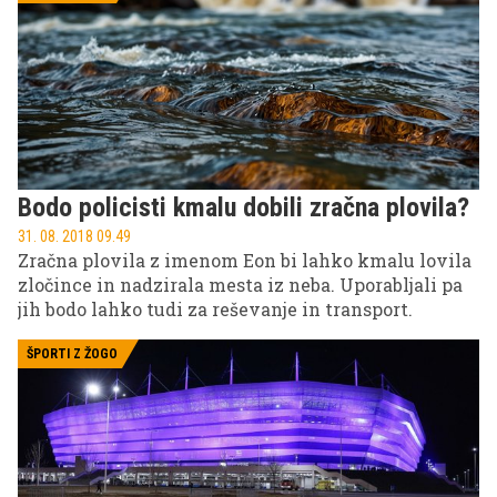
na daljavo postaja vse bolj priljubljena oblika, ki se
je poslužujejo mnogi, tako samski kot tisti z družino.
Izvedba ni tako zelo nemogoča, kot se morda zdi na
prvi pogled, zahteva samo malce organizacije,
izbiro destinacije in kanček poguma. Zakaj pa ne?
Izbrali smo nekaj destinacij, ki slovijo kot najbolj
priljubljene za tovrsten način dela. Preverite, zakaj.
Bodo policisti kmalu dobili zračna plovila?
31. 08. 2018 09.49
Zračna plovila z imenom Eon bi lahko kmalu lovila
zločince in nadzirala mesta iz neba. Uporabljali pa
jih bodo lahko tudi za reševanje in transport.
ŠPORTI Z ŽOGO