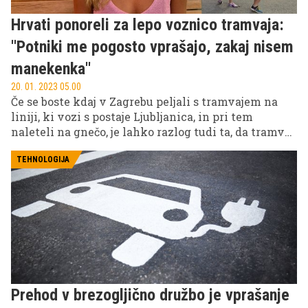
Hrvati ponoreli za lepo voznico tramvaja:
''Potniki me pogosto vprašajo, zakaj nisem
manekenka''
20. 01. 2023 05.00
Če se boste kdaj v Zagrebu peljali s tramvajem na
liniji, ki vozi s postaje Ljubljanica, in pri tem
naleteli na gnečo, je lahko razlog tudi ta, da tramvaj
vozi lepa Iva Pandžić.
TEHNOLOGIJA
Prehod v brezogljično družbo je vprašanje