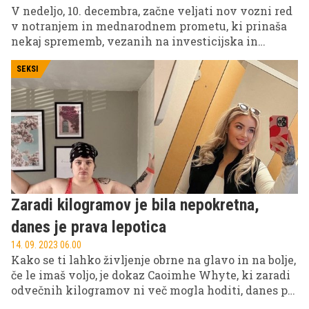
V nedeljo, 10. decembra, začne veljati nov vozni red
v notranjem in mednarodnem prometu, ki prinaša
nekaj sprememb, vezanih na investicijska in
vzdrževalna dela na javni železniški infrastrukturi.
SEKSI
Zaradi kilogramov je bila nepokretna,
danes je prava lepotica
14. 09. 2023 06.00
Kako se ti lahko življenje obrne na glavo in na bolje,
če le imaš voljo, je dokaz Caoimhe Whyte, ki zaradi
odvečnih kilogramov ni več mogla hoditi, danes pa
obrača poglede.