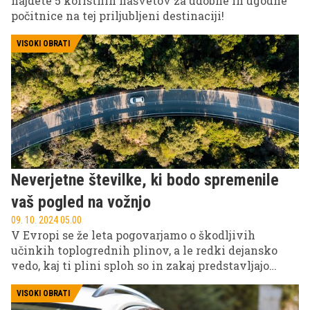
najdete 5 koristnih nasvetov za udobne in ugodne
počitnice na tej priljubljeni destinaciji!
VISOKI OBRATI
Neverjetne številke, ki bodo spremenile
vaš pogled na vožnjo
09. 10. 2024 05.00
V Evropi se že leta pogovarjamo o škodljivih
učinkih toplogrednih plinov, a le redki dejansko
vedo, kaj ti plini sploh so in zakaj predstavljajo
grožnjo našemu planetu. Zato je prav, da osvetlimo
to problematiko in ponudimo niz učinkovitih in
VISOKI OBRATI