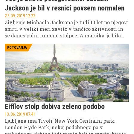
Jackson je bil v resnici povsem normalen
27. 09. 2019 12.22
Življenje Michaela Jacksona je tudi 10 let po njegovi
smrti v veliki meri zavito v tančico skrivnosti in
še danes polni rumene stolpce. A marsikaj je bila
zgolj igra. Tako vsaj pravi njegov dolgoletni telesni
stražar, saj je kralj popa medijem načrtno metal
POTOVANJA
kosti za glodanje, kot je lepilni trak na nosu. Vedel
je namreč, da s tem zanimanje zanj ne bo zamrlo.
Eifflov stolp dobiva zeleno podobo
13. 06. 2019 07.41
Ljubljana ima Tivoli, New York Centralni park,
London Hyde Park, nekaj podobnega pa v
prihodnosti dobiva tudi mesto luči in mesto, kjer je