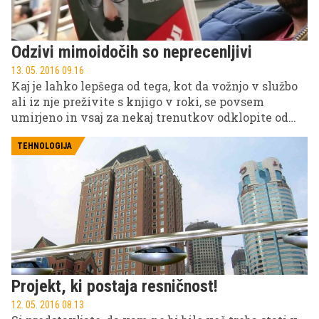
Odzivi mimoidočih so neprecenljivi
13. 05. 2016 09.16
Kaj je lahko lepšega od tega, kot da vožnjo v službo
ali iz nje preživite s knjigo v roki, se povsem
umirjeno in vsaj za nekaj trenutkov odklopite od
vsakodnevnega hitrega tempa? A če ste mislili, da
je vseeno, kaj počnete in kaj berete, ko se prevažate
TEHNOLOGIJA
s sredstvi javnega prevoza, se krepko motite.
Projekt, ki postaja resničnost!
12. 05. 2016 08.13