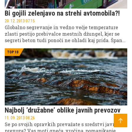
Bi gojili zelenjavo na strehi avtomobila?!
20. 12. 2013 07.15
Globalno segrevanje in vedno večje temperature
zlasti pestijo prebivalce mestnih džungel, kjer se
segreti beton tudi ponoči ne ohladi kaj prida. Španci
imajo rešitev!
TOP 10
Najbolj ’družabne’ oblike javnih prevozov
11. 09. 2013 08.26
Se po svojih opravkih prevažate s sredstvi javnega
prevoza? Vas moti gneča, vročina, pomanjkanje