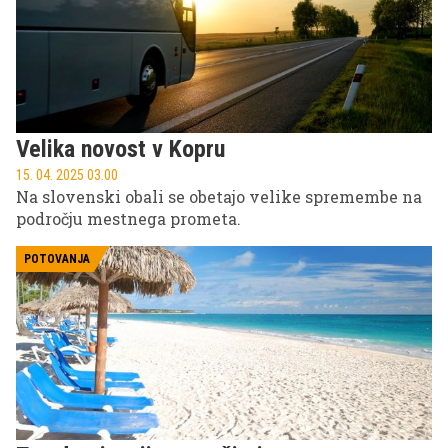
lahko s precejšnjo gotovostjo dam pet praktičnih
nasvetov, ki vam bodo pomagali, da v nekaj urah
organizirate nepozaben izlet - sploh če bi radi za
podaljšan vikend podoživeli svoje študentsko
življenje.
Velika novost v Kopru
15. 04. 2025 03.00
Na slovenski obali se obetajo velike spremembe na
področju mestnega prometa.
POTOVANJA