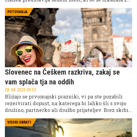
zgled pri ohranjanju okolja. Odkrijte, kako ta mesta
ustvarjajo boljšo prihodnost za vse.
POTOVANJA
Slovenec na Češkem razkriva, zakaj se
vam splača tja na oddih
28. 04. 2025 09.53
Bližajo se prvomajski prazniki, vi pa ste pozabili
rezervirati dopust, na katerega bi lahko šli s svojo
družino, partnerko ali družbo prijateljev. Brez skrbi -
tudi če niste organizirali ničesar, lahko z malo truda
(in s pomočjo tega vodiča!) na hitro pripravite
VISOKI OBRATI
zanimiv, poceni in zabaven izlet na Češko. Po več
mesecih življenja v tej srednjeevropski državi vam