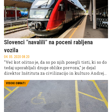
da pri tej hitrosti ne bi zvozil ovinka. Po plazu
kritik ''kavč'' analitikov smo se po pojasnila obrnili
na policijo, ki ne pušča dvoma.
Slovenci ''navalili'' na poceni rabljena
vozila
04. 05. 2020 08.20
"Več kot očitno je, da so po njih posegli tisti, ki so do
tedaj uporabljali druge oblike prevoza," je dejal
direktor Inštituta za civilizacijo in kulturo Andrej
Brglez. Pandemija koronavirusa je vplivala tudi na
mobilnostne navade Slovencev.
VISOKI OBRATI