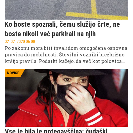
Ko boste spoznali, čemu služijo črte, ne
boste nikoli več parkirali na njih
02. 02. 2020 06.00
Po zakonu mora biti invalidom omogočena osnovna
pravica do mobilnosti. Številni vozniki brezbrižno
kršijo pravila. Podatki kažejo, da več kot polovica
ljudi, ki parkira na mestu za invalide – ta so
označena z rumeno barvo – ni invalidov, kar je
NOVICE
odraz naše vozniške (ne)kulture.
Vse je bila le potegavščina: čudaški