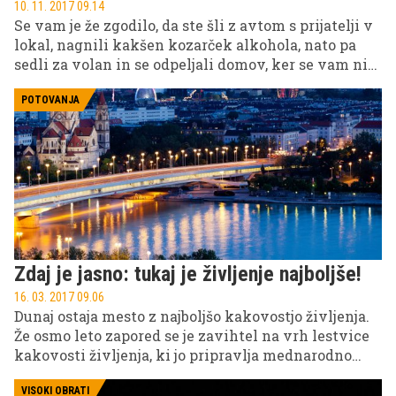
10. 11. 2017 09.14
Se vam je že zgodilo, da ste šli z avtom s prijatelji v
lokal, nagnili kakšen kozarček alkohola, nato pa
sedli za volan in se odpeljali domov, ker se vam ni
ljubilo 'komplicirati' s prevozom in vam je bilo
škoda denarja za taksi, ker ste se počutili povsem
POTOVANJA
sposobni voziti? Ta napaka vas lahko stane
življenja – vašega ali življenja koga drugega!
Zdaj je jasno: tukaj je življenje najboljše!
16. 03. 2017 09.06
Dunaj ostaja mesto z najboljšo kakovostjo življenja.
Že osmo leto zapored se je zavihtel na vrh lestvice
kakovosti življenja, ki jo pripravlja mednarodno
svetovalno podjetje Mercer. Ljubljana je letos med
231 mesti ponovno zasedla 76. mesto, ki si ga deli z
VISOKI OBRATI