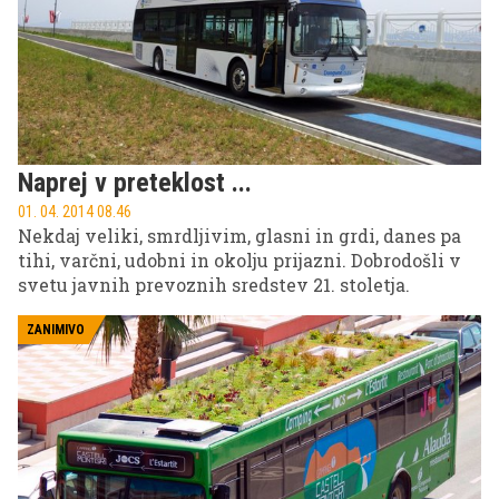
Naprej v preteklost ...
01. 04. 2014 08.46
Nekdaj veliki, smrdljivim, glasni in grdi, danes pa
tihi, varčni, udobni in okolju prijazni. Dobrodošli v
svetu javnih prevoznih sredstev 21. stoletja.
ZANIMIVO