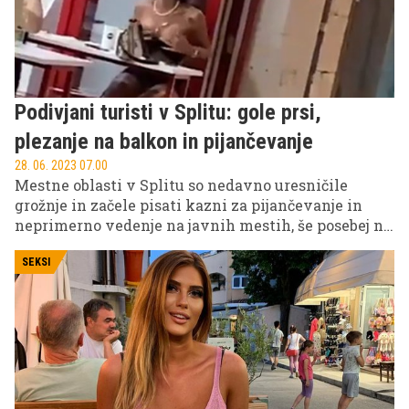
Podivjani turisti v Splitu: gole prsi,
plezanje na balkon in pijančevanje
28. 06. 2023 07.00
Mestne oblasti v Splitu so nedavno uresničile
grožnje in začele pisati kazni za pijančevanje in
neprimerno vedenje na javnih mestih, še posebej na
območju starega mestnega jedra. S tem želijo
pregnati podivjane, predvsem mlade turiste, ki
SEKSI
pijani motijo javni red in mir v nočnih urah in
kravžljajo živce domačinom.