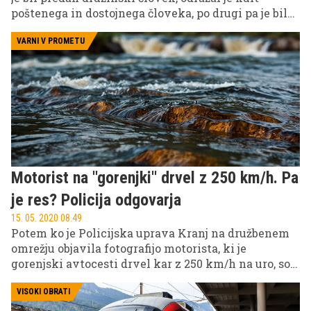
poštenega in dostojnega človeka, po drugi pa je bil
brezkompromisni serijski morilec, ki si je nadel
vzdevek BTK, kar pomeni Bind (zavezati), Torture
VARNI V PROMETU
(mučiti) in Kill (ubiti) – vse troje je bil njegov
značilen in neslaven podpis. BTK morilec je bil
strah in trepet domačega mesta, saj je pokončal 10
ljudi, ob tem pa se je zabaval še s pisanjem pisem
policiji in preiskovalcem, v katerih se je norčeval iz
njihovega dela in jim dokazoval, da ga niso
sposobni najti.
Motorist na ''gorenjki'' drvel z 250 km/h. Pa
je res? Policija odgovarja
15. 05. 2020 08.49
Potem ko je Policijska uprava Kranj na družbenem
omrežju objavila fotografijo motorista, ki je
gorenjski avtocesti drvel kar z 250 km/h na uro, so
se pojavili številni dvomi o pristnosti podatka, saj
da je nemogoče, da bi motorist s ''turistično'' držo
VISOKI OBRATI
lahko drvel s takšno vratolomno hitrostjo, sploh pa