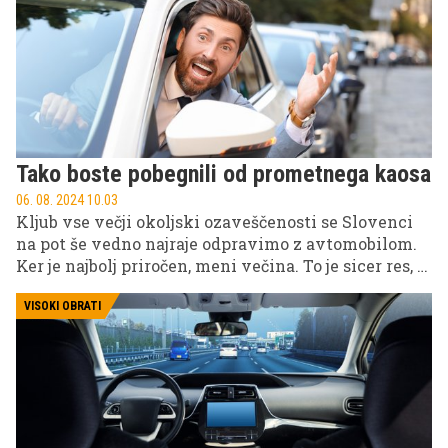
cenovno ugodnih rešitev za zmanjšanje izpustov
toplogrednih plinov.
Tako boste pobegnili od prometnega kaosa
06. 08. 2024 10.03
Kljub vse večji okoljski ozaveščenosti se Slovenci
na pot še vedno najraje odpravimo z avtomobilom.
Ker je najbolj priročen, meni večina. To je sicer res, a
ne vedno. Kar pomislite, kako pogosto se znajdete v
nepopisni gneči na mestnih vpadnicah in kako
VISOKI OBRATI
dolge znajo biti kolone vozil zaradi del na cesti ali
prometne nesreče. Tovrstne situacije vas stanejo
ogromno časa, živcev, povrhu pa še močno
obremenijo okolje. Prav zato velja razmisliti o
alternativnih možnostih, kot je denimo vlak.