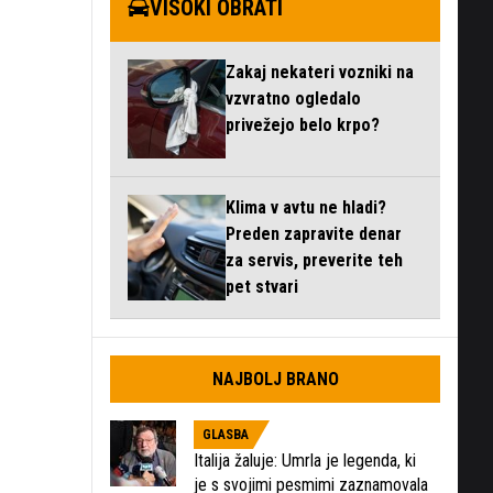
VISOKI OBRATI
Zakaj nekateri vozniki na
vzvratno ogledalo
privežejo belo krpo?
Klima v avtu ne hladi?
Preden zapravite denar
za servis, preverite teh
pet stvari
NAJBOLJ BRANO
GLASBA
Italija žaluje: Umrla je legenda, ki
je s svojimi pesmimi zaznamovala