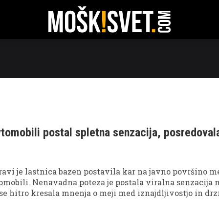
RATI
TEHNOLOGIJA
POTOVANJA
ODNOSI
FIT
omobili postal spletna senzacija, posredoval
avi je lastnica bazen postavila kar na javno površino m
mobili. Nenavadna poteza je postala viralna senzacija 
 se hitro kresala mnenja o meji med iznajdljivostjo in dr