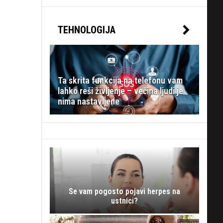
TEHNOLOGIJA
Ta skrita funkcija na telefonu vam
lahko reši življenje – večina ljudi je
nima nastavljene
Se vam pogosto pojavi herpes na
ustnici?