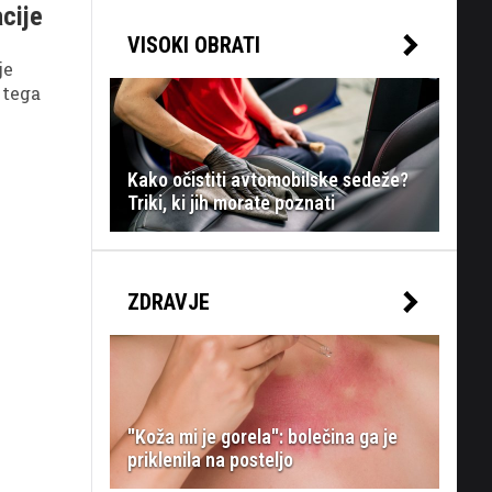
acije
VISOKI OBRATI
je
 tega
žbo
Kako očistiti avtomobilske sedeže?
Triki, ki jih morate poznati
ZDRAVJE
"Koža mi je gorela": bolečina ga je
priklenila na posteljo