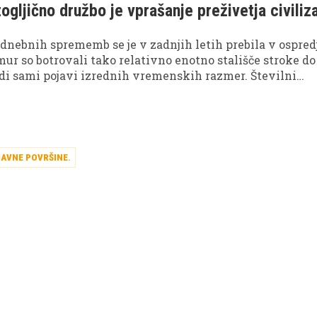
ogljično družbo je vprašanje preživetja civiliz
nebnih sprememb se je v zadnjih letih prebila v ospred
mur so botrovali tako relativno enotno stališče stroke do
di sami pojavi izrednih vremenskih razmer. Številni
a reševanje te problematike in prehod v brezogljično dru
mo izogniti propadu civilizacije, kot jo poznamo.
JAVNE POVRŠINE
.