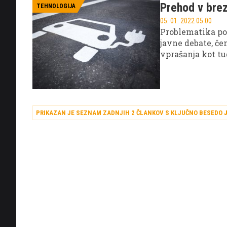
Prehod v brez
TEHNOLOGIJA
05. 01. 2022 05.00
Problematika pod
javne debate, če
vprašanja kot tu
verjamejo, da st
nujna, če se želi
PRIKAZAN JE SEZNAM ZADNJIH 2 ČLANKOV S KLJUČNO BESEDO