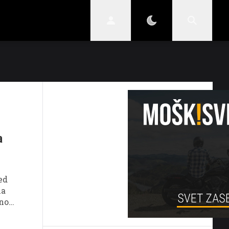
STIL
SKRIVNOSTI
VARNI V PROMETU
a
ed
na
zno