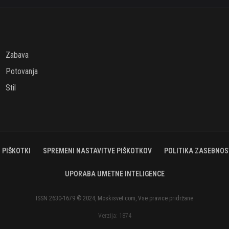
Zabava
Potovanja
Stil
PIŠKOTKI
SPREMENI NASTAVITVE PIŠKOTKOV
POLITIKA ZASEBNOS
UPORABA UMETNE INTELIGENCE
ISSN 2630-1679 © 2024, Moskisvet.com, Vse pravice pridržane
Verzija: 1874