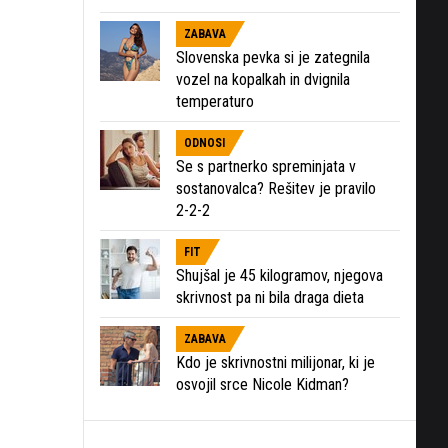
ZABAVA
Slovenska pevka si je zategnila
vozel na kopalkah in dvignila
temperaturo
ODNOSI
Se s partnerko spreminjata v
sostanovalca? Rešitev je pravilo
2-2-2
FIT
Shujšal je 45 kilogramov, njegova
skrivnost pa ni bila draga dieta
ZABAVA
Kdo je skrivnostni milijonar, ki je
osvojil srce Nicole Kidman?