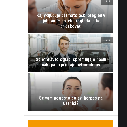
OGLAS
Kaj vključuje dermatološki pregled v
Ljubljani – potek pregleda in kaj
pričakovati
OGLAS
Spletni avto oglasi spreminjajo način
nakupa in prodaje avtomobilov
Se vam pogosto pojavi herpes na
ustnici?