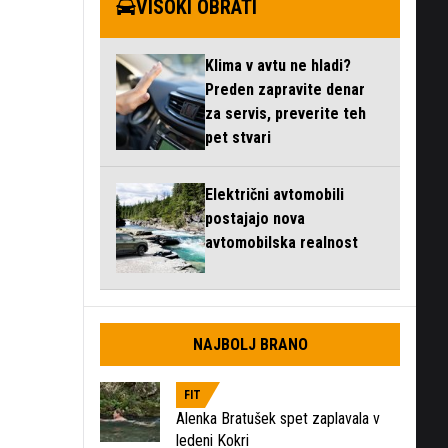
VISOKI OBRATI
Klima v avtu ne hladi?
Preden zapravite denar
za servis, preverite teh
pet stvari
Električni avtomobili
postajajo nova
avtomobilska realnost
NAJBOLJ BRANO
FIT
Alenka Bratušek spet zaplavala v
ledeni Kokri