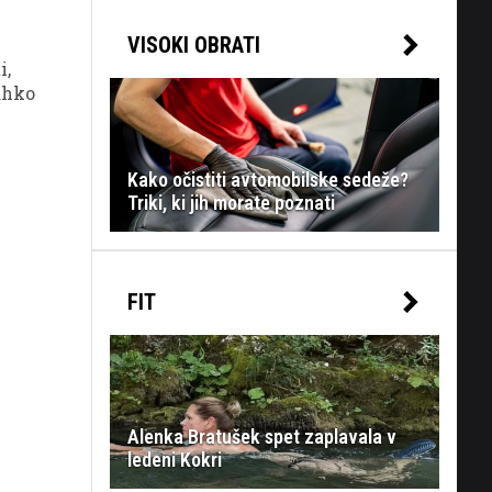
VISOKI OBRATI
i,
lahko
Kako očistiti avtomobilske sedeže?
Triki, ki jih morate poznati
FIT
Alenka Bratušek spet zaplavala v
ledeni Kokri