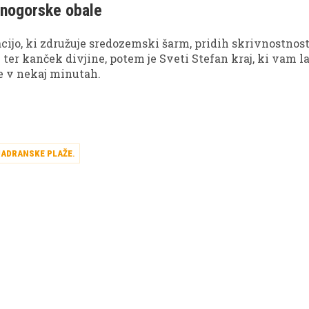
črnogorske obale
i opisujejo kot pravi skriti raj Jadrana.
acijo, ki združuje sredozemski šarm, pridih skrivnostnost
ter kanček divjine, potem je Sveti Stefan kraj, ki vam 
e v nekaj minutah.
JADRANSKE PLAŽE
.