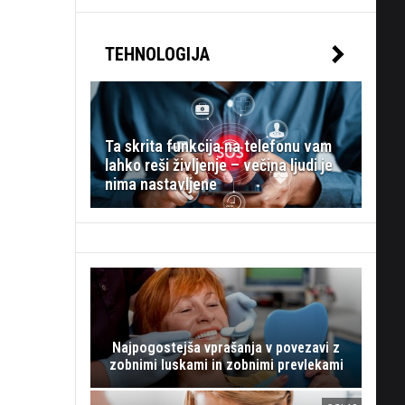
TEHNOLOGIJA
Ta skrita funkcija na telefonu vam
lahko reši življenje – večina ljudi je
nima nastavljene
Najpogostejša vprašanja v povezavi z
zobnimi luskami in zobnimi prevlekami