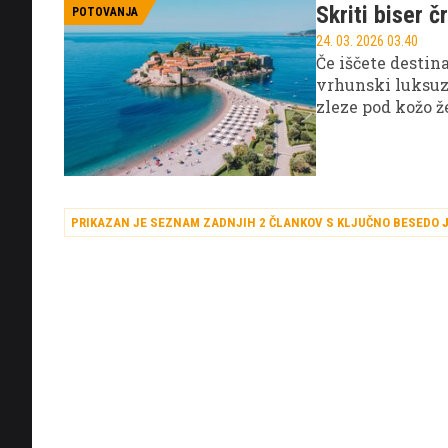
Skriti biser 
številni popotnik
POTOVANJA
24. 03. 2026 03.40
Če iščete destin
vrhunski luksuz 
zleze pod kožo ž
PRIKAZAN JE SEZNAM ZADNJIH 2 ČLANKOV S KLJUČNO BESEDO