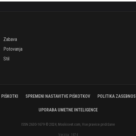
Zabava
Potovanja
Stil
PIŠKOTKI
SPREMENI NASTAVITVE PIŠKOTKOV
POLITIKA ZASEBNOS
UPORABA UMETNE INTELIGENCE
ISSN 2630-1679 © 2024, Moskisvet.com, Vse pravice pridržane
Verzija: 1874