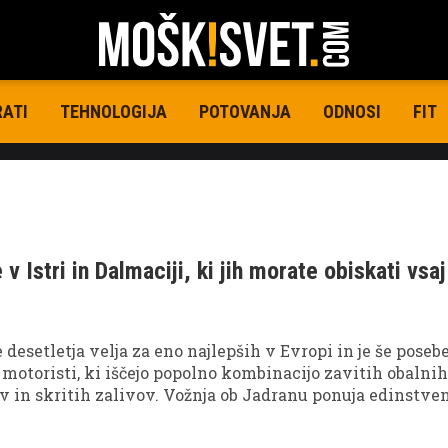
RATI
TEHNOLOGIJA
POTOVANJA
ODNOSI
FIT
 v Istri in Dalmaciji, ki jih morate obiskati vsaj
desetletja velja za eno najlepših v Evropi in je še posebe
 motoristi, ki iščejo popolno kombinacijo zavitih obalnih
v in skritih zalivov. Vožnja ob Jadranu ponuja edinstve
e na dveh kolesih, kjer se vsak ovinek odpre v nov razg
nimi postanki na takšni poti izstopajo tri plaže, ki jih