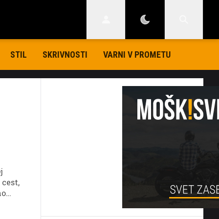
STIL
SKRIVNOSTI
VARNI V PROMETU
j
 cest,
no
led.