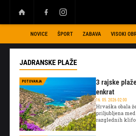
NOVICE
ŠPORT
ZABAVA
VISOKI OB
JADRANSKE PLAŽE
3 rajske plaže
POTOVANJA
enkrat
16. 05. 2026 02.00
Hrvaška obala že 
priljubljena med
razglednih klifo
doživetje svobod
Med najbolj izjem