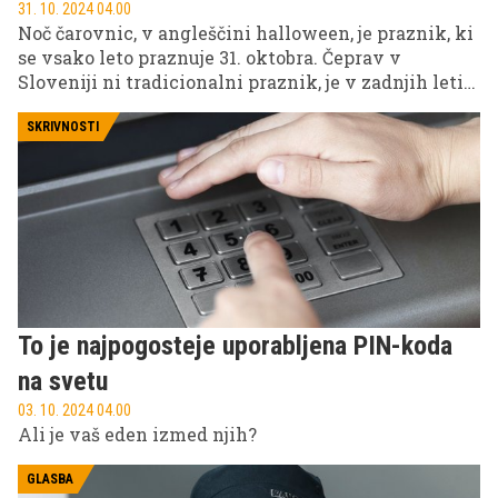
31. 10. 2024 04.00
Noč čarovnic, v angleščini halloween, je praznik, ki
se vsako leto praznuje 31. oktobra. Čeprav v
Sloveniji ni tradicionalni praznik, je v zadnjih letih
pridobil priljubljenost, zlasti med mlajšimi
generacijami. V tem članku bomo raziskali
SKRIVNOSTI
zgodovino halloweena, njegove simbole in običaje,
kako je vplival na kulturo ter kako ga praznujemo v
Sloveniji.
To je najpogosteje uporabljena PIN-koda
na svetu
03. 10. 2024 04.00
Ali je vaš eden izmed njih?
GLASBA