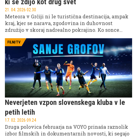
ki se zdijo kot drug svet
21. 04. 2026 02.30
Meteora v Grčiji ni le turistična destinacija, ampak
kraj, kjer se narava, zgodovina in duhovnost
združijo v skoraj nadrealno pokrajino. Ko sonce
počasi tone za obzorje in skalni stolpi zasijejo v zlati
svetlobi, obiskovalci pogosto utihnejo – ne zato, ker
FILM/TV
bi morali, ampak zato, ker preprosto ostanejo brez
besed. Meteora ponuja izkušnjo, ki presega klasičen
ogled znamenitosti in se vtisne v spomin kot nekaj
skoraj drugega sveta.
Neverjeten vzpon slovenskega kluba v le
petih letih
17. 02. 2026 09.24
Druga polovica februarja na VOYO prinaša raznolik
izbor filmskih in dokumentarnih novosti, ki segajo