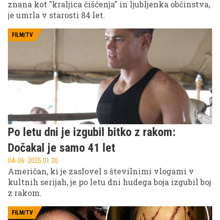
znana kot "kraljica čiščenja" in ljubljenka občinstva,
je umrla v starosti 84 let.
FILM/TV
Po letu dni je izgubil bitko z rakom:
Dočakal je samo 41 let
04. 06. 2025 01.30
Američan, ki je zaslovel s številnimi vlogami v
kultnih serijah, je po letu dni hudega boja izgubil boj
z rakom.
FILM/TV