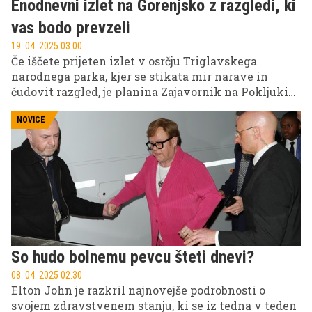
Enodnevni izlet na Gorenjsko z razgledi, ki
vas bodo prevzeli
19. 04. 2025 03.00
Če iščete prijeten izlet v osrčju Triglavskega
narodnega parka, kjer se stikata mir narave in
čudovit razgled, je planina Zajavornik na Pokljuki
odlična izbira!
NOVICE
So hudo bolnemu pevcu šteti dnevi?
08. 04. 2025 02.30
Elton John je razkril najnovejše podrobnosti o
svojem zdravstvenem stanju, ki se iz tedna v teden