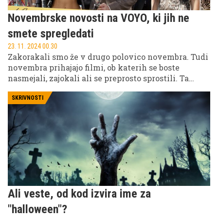
Novembrske novosti na VOYO, ki jih ne
smete spregledati
23. 11. 2024 00.30
Zakorakali smo že v drugo polovico novembra. Tudi
novembra prihajajo filmi, ob katerih se boste
nasmejali, zajokali ali se preprosto sprostili. Ta
vikend predlagamo ogled filma meseca, Vojerji, s
trenutno zelo vročo Sydney Sweeney, naslednji
SKRIVNOSTI
teden pa lahko spremljate Alicio Vikander v vlogi
Lare Croft. Razveselili pa se bomo druge sezone
zgodovinske serije Sisi, ki je uporabnike VOYO
navdušila s prvo sezono. Za ljubitelje boksa pa bo v
živo v Ljubljani potekal edinstven boksarski
spektakel Golden Gloves Fight Night 1, kjer se bodo
pomerili najboljši slovenski boksarji in boksarke.
Ali veste, od kod izvira ime za
"halloween"?