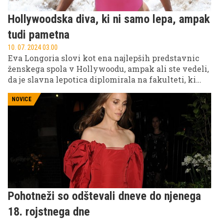
Hollywoodska diva, ki ni samo lepa, ampak
tudi pametna
10. 07. 2024 03.00
Eva Longoria slovi kot ena najlepših predstavnic
ženskega spola v Hollywoodu, ampak ali ste vedeli,
da je slavna lepotica diplomirala na fakulteti, ki
nima nobene veze z igralstvom?
NOVICE
Pohotneži so odštevali dneve do njenega
18. rojstnega dne