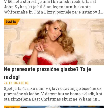
V 66. letu starosti je umrl britanski rock kitarist
John Sykes, ki je bil član legendarnih skupin
Whitesnake in Thin Lizzy, pozneje pa je ustanovil
svojo skupino Blue Murder.
GLASBA
Ne prenesete praznične glasbe? To je
razlog!
24. 12. 2024 05.00
Spet je ta čas, ko nam v glavi odzvanjajo božične oz.
praznične skladbe. V decembru se bomo skladb, kot
sta zimzelena Last Christmas skupine Wham! in
All I Want for Christmans is You pevke Mariah