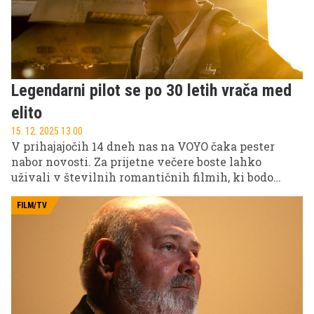
Legendarni pilot se po 30 letih vrača med
elito
15. 12. 2025 13.00
V prihajajočih 14 dneh nas na VOYO čaka pester
nabor novosti. Za prijetne večere boste lahko
uživali v številnih romantičnih filmih, ki bodo
hladne zimske dni napolnili z ljubeznijo. Prav tako
ne bo manjkalo akcije, saj nas čakajo tudi številni
FILM/TV
razburljivi športni dogodki.