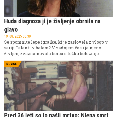
Huda diagnoza ji je življenje obrnila na
glavo
19. 08. 2025 00.30
Se spomnite lepe igralke, ki je zaslovela z vlogo v
seriji Talenti v belem? V zadnjem času je njeno
življenje zaznamovala borba s težko boleznijo.
NOVICE
Pred 36 leti so jo našli mrtvo: Njena smrt