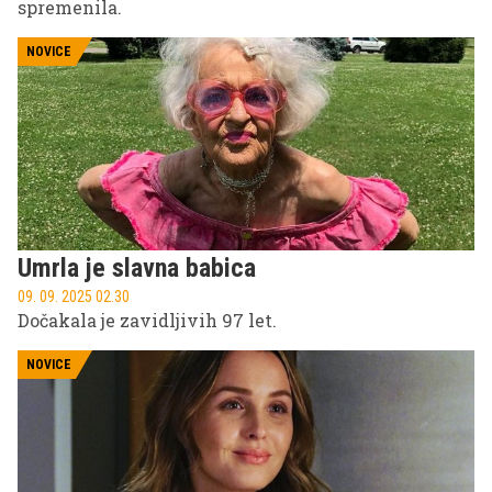
spremenila.
NOVICE
Umrla je slavna babica
09. 09. 2025 02.30
Dočakala je zavidljivih 97 let.
NOVICE