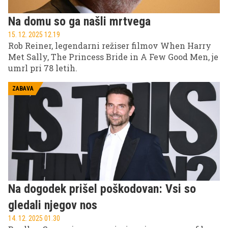
Na domu so ga našli mrtvega
15. 12. 2025 12.19
Rob Reiner, legendarni režiser filmov When Harry
Met Sally, The Princess Bride in A Few Good Men, je
umrl pri 78 letih.
ZABAVA
Na dogodek prišel poškodovan: Vsi so
gledali njegov nos
14. 12. 2025 01.30