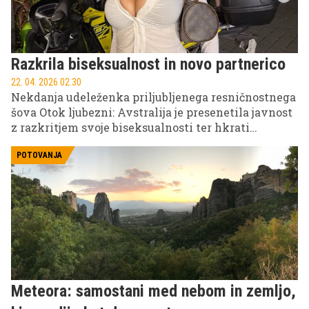
Razkrila biseksualnost in novo partnerico
22. 04. 2026 02.30
Nekdanja udeleženka priljubljenega resničnostnega
šova Otok ljubezni: Avstralija je presenetila javnost
z razkritjem svoje biseksualnosti ter hkrati
predstavila novo partnerico, ki prihaja iz
britanskega šova The Only Way Is Essex.
POTOVANJA
Meteora: samostani med nebom in zemljo,