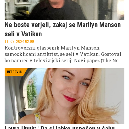
Ne boste verjeli, zakaj se Marilyn Manson
seli v Vatikan
11. 03. 2024 02.00
Kontroverzni glasbenik Marilyn Manson,
samooklicani antikrist, se seli v Vatikan. Gostoval
bo namreč v televizijski seriji Novi papež (The New
Pope), ki se bo danes pričela na POP TV!
INTERVJU
Laura Unuk: ''Da si lahko uspešen v šahu,