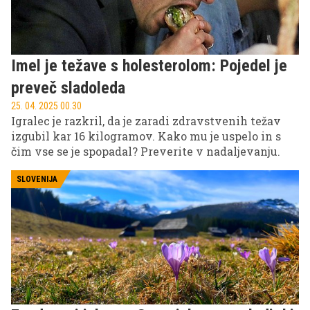
Imel je težave s holesterolom: Pojedel je
preveč sladoleda
25. 04. 2025 00.30
Igralec je razkril, da je zaradi zdravstvenih težav
izgubil kar 16 kilogramov. Kako mu je uspelo in s
čim vse se je spopadal? Preverite v nadaljevanju.
SLOVENIJA