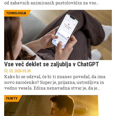
od zabavnih animiranih pustolovščin za vso
družino do napetih srhljivk in ganljivih dramskih
zgodb, zato bo vsak gledalec našel nekaj zase.
TEHNOLOGIJA
Vse več deklet se zaljublja v ChatGPT
02. 02. 2026 03.30
Kako bi se odzval, če bi ti znanec povedal, da ima
novo zaročenko? Super je, prijazna, ustrežljiva in
vedno vesela. Edina nenavadna stvar je, da je
umetna inteligenca.
FILM/TV