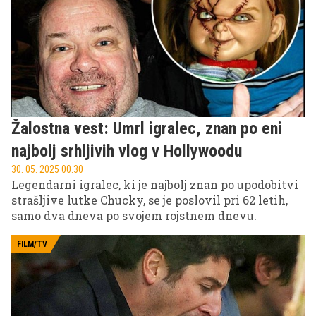
Žalostna vest: Umrl igralec, znan po eni
najbolj srhljivih vlog v Hollywoodu
30. 05. 2025 00.30
Legendarni igralec, ki je najbolj znan po upodobitvi
strašljive lutke Chucky, se je poslovil pri 62 letih,
samo dva dneva po svojem rojstnem dnevu.
FILM/TV