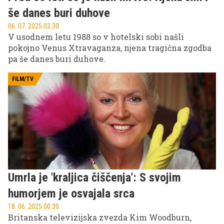
še danes buri duhove
06. 07. 2025 02.30
V usodnem letu 1988 so v hotelski sobi našli
pokojno Venus Xtravaganza, njena tragična zgodba
pa še danes buri duhove.
FILM/TV
Umrla je 'kraljica čiščenja': S svojim
humorjem je osvajala srca
18. 06. 2025 00.30
Britanska televizijska zvezda Kim Woodburn,