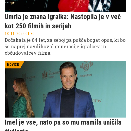
Umrla je znana igralka: Nastopila je v več
kot 250 filmih in serijah
13. 11. 2025 01.30
Dočakala je 84 let, za seboj pa pušča bogat opus, ki bo
še naprej navdihoval generacije igralcev in
občudovalcev filma.
NOVICE
Imel je vse, nato pa so mu mamila uničila