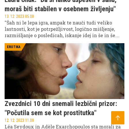
moraš biti stabilen v osebnem življenju''
13. 12. 2023 05.00
''Šah ni le lepa igra, ampak te nauči tudi veliko
lastnosti, kot je potrpežljivost, logično mišljenje,
razmišljanje o posledicah, iskanje idej in še in še.
Menim, da so to vrline, ki jih potrebuje vsaka oseba
v modernem svetu,'' pove najbolj uspešna slovenska
EROTIKA
šahistka Laura Unuk, ki je bila nedavno tarča kritik
zaradi nedolžne objave. ''Sem otrok medijev in to ni
stvar, ki jo vidim prvič, sem jo pa doživela prvič.
Moram reči, da je bila konec koncev to dobra
izkušnja, saj je ostati psihično stabilen v takšni
situaciji vrlina, ki je dobra tudi pri šahu kot
psihološki igri,'' je tudi iz te situacije nekaj dobrega
potegnila Laura.
Zvezdnici 10 dni snemali lezbični prizor:
''Počutila sem se kot prostitutka''
12. 12. 2023 11.00
Léa Seydoux in Adèle Exarchopoulos sta morali za