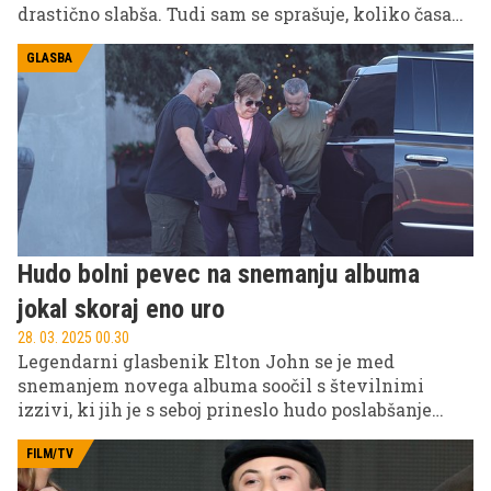
drastično slabša. Tudi sam se sprašuje, koliko časa
mu je še ostalo ...
GLASBA
Hudo bolni pevec na snemanju albuma
jokal skoraj eno uro
28. 03. 2025 00.30
Legendarni glasbenik Elton John se je med
snemanjem novega albuma soočil s številnimi
izzivi, ki jih je s seboj prineslo hudo poslabšanje
njegovega zdravstvenega stanja.
FILM/TV