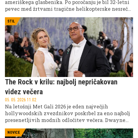
ameriškega glasbenika. Po poročanju je bil 32-letni
pevec med žrtvami tragične helikopterske nesreče,
ki se je zgodila v nedeljo v brazilskem Riu de
Janeiru, ko sta v zraku trčila dva helikopterja. V
STIL
nesreči je umrlo vseh šest ljudi na krovu obeh
plovil.
The Rock v krilu: najbolj nepričakovan
videz večera
05. 05. 2026 11.02
Na letošnji Met Gali 2026 je eden največjih
hollywoodskih zvezdnikov poskrbel za eno najbolj
presenetljivih modnih odločitev večera. Dwayne
Johnson, znan tudi kot The Rock, se je na rdeči
preprogi pojavil v posebni kombinaciji smokinga in
NOVICE