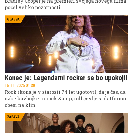
Bradley Cooper je na premieri svojega novega filma
požel veliko pozornosti.
GLASBA
Konec je: Legendarni rocker se bo upokojil
16. 11. 2025 01.30
Rock ikona je v starosti 74 let ugotovil, da je čas, da
ozke kavbojke in rock &amp; roll čevlje s platformo
obesi na klin.
ZABAVA