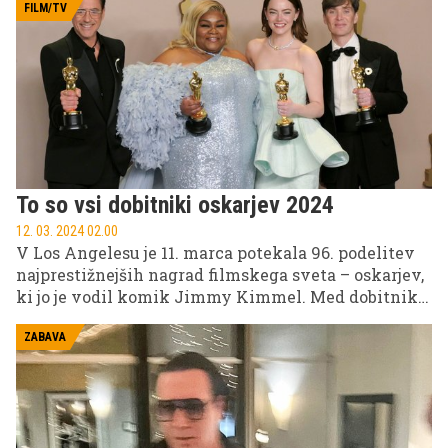
FILM/TV
To so vsi dobitniki oskarjev 2024
12. 03. 2024 02.00
V Los Angelesu je 11. marca potekala 96. podelitev
najprestižnejših nagrad filmskega sveta – oskarjev,
ki jo je vodil komik Jimmy Kimmel. Med dobitniki
je s sedmimi zlatimi kipci slavil film Oppenheimer,
celoten seznam dobitnikov pa si lahko ogledate
ZABAVA
spodaj.