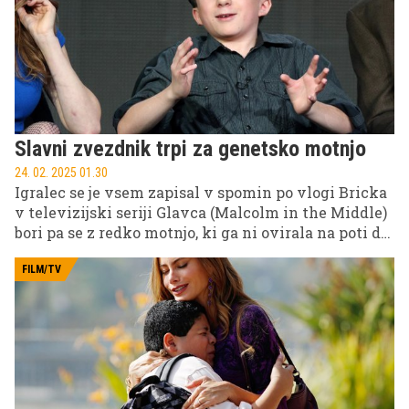
Slavni zvezdnik trpi za genetsko motnjo
24. 02. 2025 01.30
Igralec se je vsem zapisal v spomin po vlogi Bricka
v televizijski seriji Glavca (Malcolm in the Middle)
bori pa se z redko motnjo, ki ga ni ovirala na poti do
slave.
FILM/TV