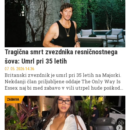
krila, kar je takoj pritegnilo ogromno pozornosti
svetovnih medijev.
Tragična smrt zvezdnika resničnostnega
šova: Umrl pri 35 letih
07. 05. 2026 14.36
Britanski zvezdnik je umrl pri 35 letih na Majorki.
Nekdanji član priljubljene oddaje The Only Way Is
Essex naj bi med zabavo v vili utrpel hude poškodbe
po trku v steklena vrata, primer pa še vedno
preiskujejo španske oblasti.
ZABAVA