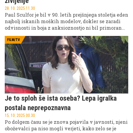
življenje
28. 10. 2025 11.30
Paul Sculfor je bil v 90. letih prejšnjega stoletja eden
najbolj iskanih moških modelov, dokler se zaradi
odvisnosti in boja z anksioznostjo ni bil primoran
umakniti iz Hollywooda.
FILM/TV
Je to sploh še ista oseba? Lepa igralka
postala neprepoznavna
15. 10. 2025 00.30
Po dolgem času se je znova pojavila v javnosti, njeni
oboževalci pa niso mogli verjeti, kako zelo se je