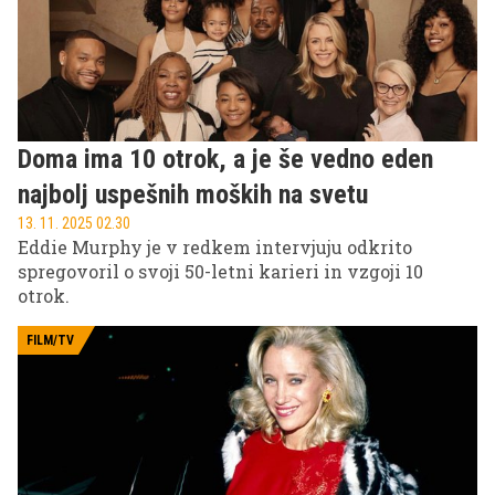
Doma ima 10 otrok, a je še vedno eden
najbolj uspešnih moških na svetu
13. 11. 2025 02.30
Eddie Murphy je v redkem intervjuju odkrito
spregovoril o svoji 50-letni karieri in vzgoji 10
otrok.
FILM/TV