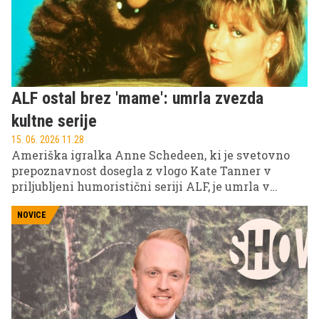
ALF ostal brez 'mame': umrla zvezda
kultne serije
15. 06. 2026 11.28
Ameriška igralka Anne Schedeen, ki je svetovno
prepoznavnost dosegla z vlogo Kate Tanner v
priljubljeni humoristični seriji ALF, je umrla v
starosti 77 let.
NOVICE