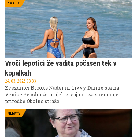
gledališkimi ustvarjalci, saj je igralec veljal za
NOVICE
enega najuglednejših britanskih gledaliških
igralcev svoje generacije.
Vroči lepotici že vadita počasen tek v
kopalkah
24. 03. 2026 03.33
Zvezdnici Brooks Nader in Livvy Dunne sta na
Venice Beachu že pričeli z vajami za snemanje
priredbe Obalne straže.
FILM/TV