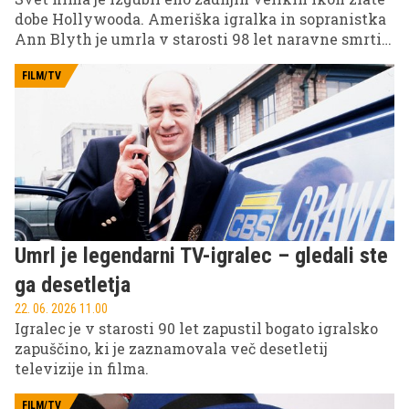
dobe Hollywooda. Ameriška igralka in sopranistka
Ann Blyth je umrla v starosti 98 let naravne smrti
na svojem domu.
FILM/TV
Umrl je legendarni TV-igralec – gledali ste
ga desetletja
22. 06. 2026 11.00
Igralec je v starosti 90 let zapustil bogato igralsko
zapuščino, ki je zaznamovala več desetletij
televizije in filma.
FILM/TV