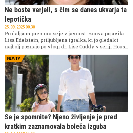
Ne boste verjeli, s čim se danes ukvarja ta
lepotička
25. 09. 2025 00.30
Po daljšem premoru se je v javnosti znova pojavila
Lisa Edelstein, priljubljena igralka, ki jo gledalci
najbolj poznajo po vlogi dr. Lise Cuddy v seriji House
(Zdravnikova vest).
FILM/TV
Se je spomnite? Njeno življenje je pred
kratkim zaznamovala boleča izguba