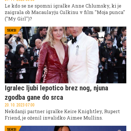
Le kdo se ne spomni igralke Anne Chlumsky, ki je
zaigrala ob Macaulayju Culkinu v film ''Moja punca''
(''My Girl'')?
SEKSI
Igralec ljubi lepotico brez nog, njuna
zgodba gane do srca
20. 10. 2023 07.00
Nekdanji partner igralke Keire Knightley, Rupert
Friend, je oženil invalidko Aimee Mullins.
SEKSI