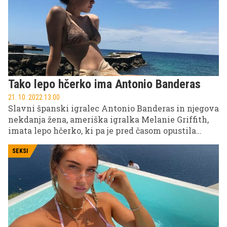
Tako lepo hčerko ima Antonio Banderas
21. 10. 2022 13.00
Slavni španski igralec Antonio Banderas in njegova
nekdanja žena, ameriška igralka Melanie Griffith,
imata lepo hčerko, ki pa je pred časom opustila
mamin priimek in danes nosi le še očetovega.
SEKSI