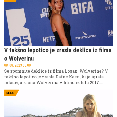
V takšno lepotico je zrasla deklica iz filma
o Wolverinu
08. 08. 2023 05.00
Se spomnite deklice iz filma Logan: Wolverine? V
takšno lepotico je zrasla Dafne Keen, ki je igrala
mladega klona Wolverina v filmu iz leta 2017.
Danes Američanka šteje že 18 let, za seboj pa ima
tudi serijo His Dark Materials.
SEKSI