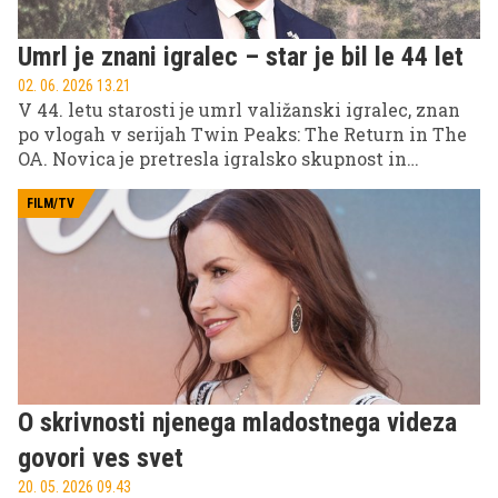
Umrl je znani igralec – star je bil le 44 let
02. 06. 2026 13.21
V 44. letu starosti je umrl valižanski igralec, znan
po vlogah v serijah Twin Peaks: The Return in The
OA. Novica je pretresla igralsko skupnost in
njegove oboževalce po svetu.
FILM/TV
O skrivnosti njenega mladostnega videza
govori ves svet
20. 05. 2026 09.43