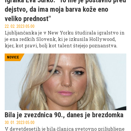
Igralka Eva Jurko: ''To me je postavilo pred
dejstvo, da ima moja barva kože eno
veliko prednost''
22. 02. 2023 05.00
Ljubljančanka je v New Yorku študirala igralstvo in
je ena redkih Slovenk, ki je izkusila Hollywood,
kjer, kot pravi, bolj kot talent štejejo poznanstva.
NOVICE
Bila je zvezdnica 90., danes je brezdomka
30. 01. 2023 05.00
V devetdesetih je bila članica svetovno priljubljene