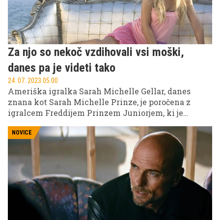
Za njo so nekoč vzdihovali vsi moški,
danes pa je videti tako
24. 07. 2023 05.00
Ameriška igralka Sarah Michelle Gellar, danes
znana kot Sarah Michelle Prinze, je poročena z
igralcem Freddijem Prinzem Juniorjem, ki je
igralstvo vmes delno zamenjal za štedilnik.
NOVICE