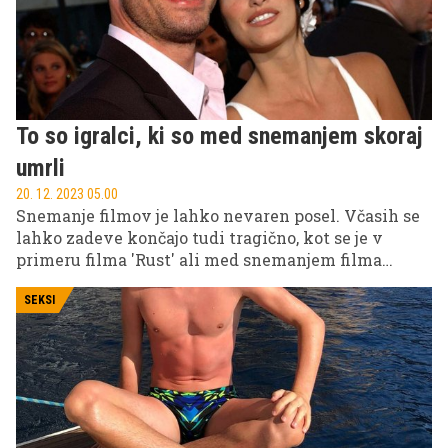
To so igralci, ki so med snemanjem skoraj
umrli
20. 12. 2023 05.00
Snemanje filmov je lahko nevaren posel. Včasih se
lahko zadeve končajo tudi tragično, kot se je v
primeru filma 'Rust' ali med snemanjem filma
'Vran', v katerem je tragično preminil Brandon Lee.
Nekateri so imeli več sreče in jih je smrt le oplazila.
SEKSI