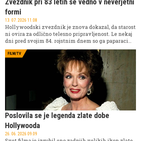
Zvezdnik pri 83 letih še vedno v neverjetni
formi
13. 07. 2026 11.08
Hollywoodski zvezdnik je znova dokazal, da starost
ni ovira za odlično telesno pripravljenost. Le nekaj
dni pred svojim 84. rojstnim dnem so ga paparaci
ujeli med samostojnim kolesarjenjem po ulicah Los
Angelesa, kjer je s svojo športno postavo in energijo
FILM/TV
navdušil številne oboževalce.
Poslovila se je legenda zlate dobe
Hollywooda
26. 06. 2026 09.09
Svet filma je izgubil eno zadnjih velikih ikon zlate