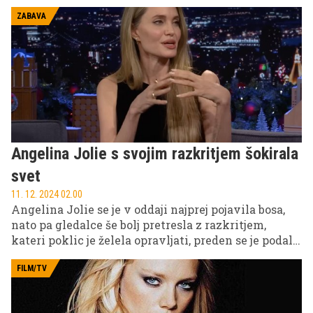
ZABAVA
Angelina Jolie s svojim razkritjem šokirala
svet
11. 12. 2024 02.00
Angelina Jolie se je v oddaji najprej pojavila bosa,
nato pa gledalce še bolj pretresla z razkritjem,
kateri poklic je želela opravljati, preden se je podala
v igralske vode.
FILM/TV