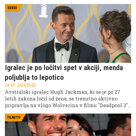
Princess'), ki je bila ena najbolj priljubljenih TV-serij
v 90. letih.
SEKSI
Igralec je po ločitvi spet v akciji, menda
poljublja to lepotico
24. 01. 2024 05.00
Avstralski igralec Hugh Jackman, ki se je po 27
letih zakona ločil od žene, se trenutno aktivno
pripravlja na vlogo Wolverina v filmu "Deadpool 3",
dolgčas pa mu ni niti na ljubezenskem področju.
FILM/TV