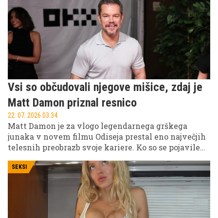
Vsi so občudovali njegove mišice, zdaj je
Matt Damon priznal resnico
22. 07. 2026 03.34
Matt Damon je za vlogo legendarnega grškega
junaka v novem filmu Odiseja prestal eno največjih
telesnih preobrazb svoje kariere. Ko so se pojavile
fotografije igralca z izklesanim telesom,
mišičastimi rokami in videzom bojevnika, so
SEKSI
številni oboževalci ostali presenečeni. Zdaj pa je 55-
letni igralec razkril zabavno skrivnost iz zakulisja,
za del njegovega mogočnega videza so zaslužne
tudi roke njegove kaskaderke.