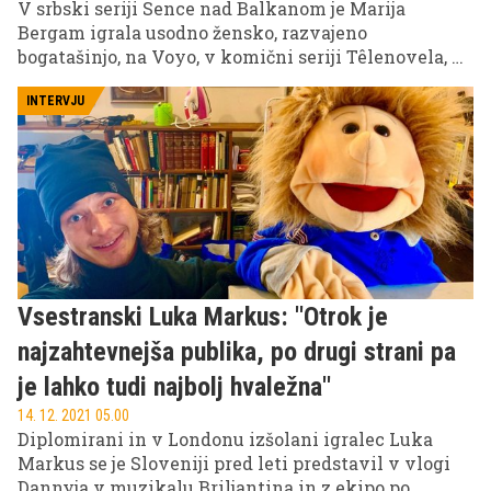
V srbski seriji Sence nad Balkanom je Marija
Bergam igrala usodno žensko, razvajeno
bogatašinjo, na Voyo, v komični seriji Têlenovela, pa
jo lahko danes spremljamo v povsem drugačni
vlogi. Igralka črnogorskih korenin, ki se je v
INTERVJU
mladosti zapisala baletu, nam je med drugim
zaupala, kako izbira vloge, kako se loteva snemanja
eksplicitnih prizorov, spopada s krutostjo filmskega
sveta in kako je igra sprva ni navduševala.
Vsestranski Luka Markus: ''Otrok je
najzahtevnejša publika, po drugi strani pa
je lahko tudi najbolj hvaležna''
14. 12. 2021 05.00
Diplomirani in v Londonu izšolani igralec Luka
Markus se je Sloveniji pred leti predstavil v vlogi
Dannyja v muzikalu Briljantina in z ekipo po