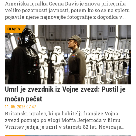
Ameriška igralka Geena Davis je znova pritegnila
veliko pozornosti javnosti, potem ko so se na spletu
pojavile njene najnovejše fotografije z dogodka v
Los Angelesu. Številni oboževalci in mediji so
poudarili, da oskarjevka pri skoraj 70 letih deluje
FILM/TV
neverjetno mladostno in elegantno.
Umrl je zvezdnik iz Vojne zvezd: Pustil je
močan pečat
11. 05. 2026 07.47
Britanski igralec, ki ga ljubitelji franšize Vojna
zvezd poznajo po vlogi Moffa Jerjerroda v filmu
Vrnitev jedija, je umrl v starosti 82 let. Novica je
močno odjeknila med filmskimi navdušenci in