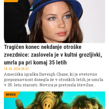
Tragičen konec nekdanje otroške
zvezdnice: zaslovela je v kultni grozljivki,
umrla pa pri komaj 35 letih
18. 06. 2026 08.25
Ameriška igralka Daveigh Chase, ki je svetovno
prepoznavnost dosegla že v otroških letih, je umrla
v 35. letu starosti. Novica je pretresla številne
oboževalce, saj je bila povezana z nekaterimi najbolj
prepoznavnimi filmskimi uspešnicami začetka
NOVICE
tega tisočletja.