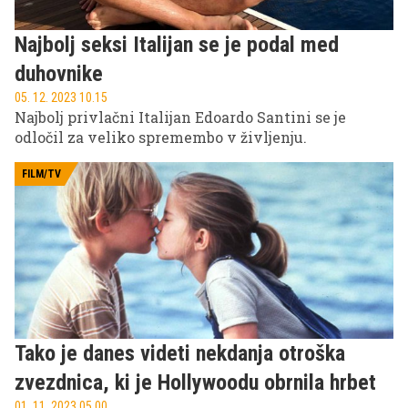
Najbolj seksi Italijan se je podal med
duhovnike
05. 12. 2023 10.15
Najbolj privlačni Italijan Edoardo Santini se je
odločil za veliko spremembo v življenju.
FILM/TV
Tako je danes videti nekdanja otroška
zvezdnica, ki je Hollywoodu obrnila hrbet
01. 11. 2023 05.00