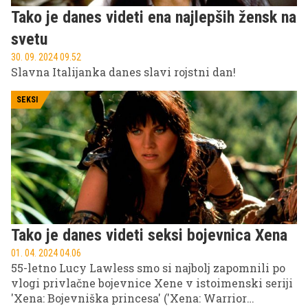
Tako je danes videti ena najlepših žensk na
svetu
30. 09. 2024 09.52
Slavna Italijanka danes slavi rojstni dan!
SEKSI
Tako je danes videti seksi bojevnica Xena
01. 04. 2024 04.06
55-letno Lucy Lawless smo si najbolj zapomnili po
vlogi privlačne bojevnice Xene v istoimenski seriji
'Xena: Bojevniška princesa' ('Xena: Warrior