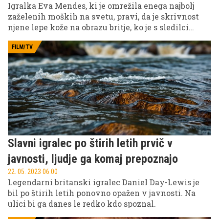
Igralka Eva Mendes, ki je omrežila enega najbolj
zaželenih moških na svetu, pravi, da je skrivnost
njene lepe kože na obrazu britje, ko je s sledilci
delila svojo lepotno rutino.
FILM/TV
Slavni igralec po štirih letih prvič v
javnosti, ljudje ga komaj prepoznajo
22. 05. 2023 06.00
Legendarni britanski igralec Daniel Day-Lewis je
bil po štirih letih ponovno opažen v javnosti. Na
ulici bi ga danes le redko kdo spoznal.