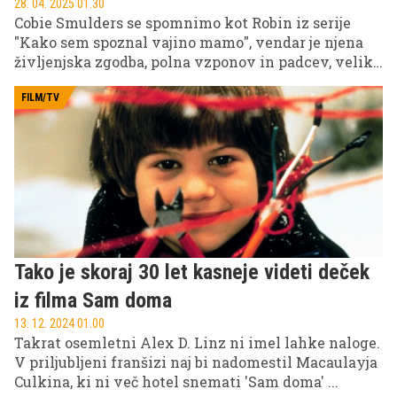
28. 04. 2025 01.30
Cobie Smulders se spomnimo kot Robin iz serije
"Kako sem spoznal vajino mamo", vendar je njena
življenjska zgodba, polna vzponov in padcev, veliko
bolj odmevna od vloge v omenjeni seriji.
FILM/TV
Tako je skoraj 30 let kasneje videti deček
iz filma Sam doma
13. 12. 2024 01.00
Takrat osemletni Alex D. Linz ni imel lahke naloge.
V priljubljeni franšizi naj bi nadomestil Macaulayja
Culkina, ki ni več hotel snemati 'Sam doma' ...