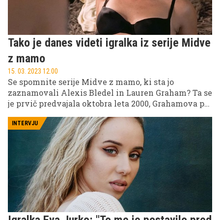
Tako je danes videti igralka iz serije Midve
z mamo
15. 03. 2023 12.00
Se spomnite serije Midve z mamo, ki sta jo
zaznamovali Alexis Bledel in Lauren Graham? Ta se
je prvič predvajala oktobra leta 2000, Grahamova pa
se od tedaj ni kaj dosti spremenila.
INTERVJU