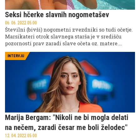
Seksi hčerke slavnih nogometašev
06. 06. 2022 05.00
Številni (bivši) nogometni zvezdniki so tudi očetje.
Marsikateri otrok slavnega starša je v središču
pozornosti prav zaradi slave očeta oz. matere.
Nekateri to sprida izkoriščajo, sploh če jih je
obdarovala tudi narava.
INTERVJU
Marija Bergam: ''Nikoli ne bi mogla delati
na nečem, zaradi česar me boli želodec''
12. 04. 2022 05.00