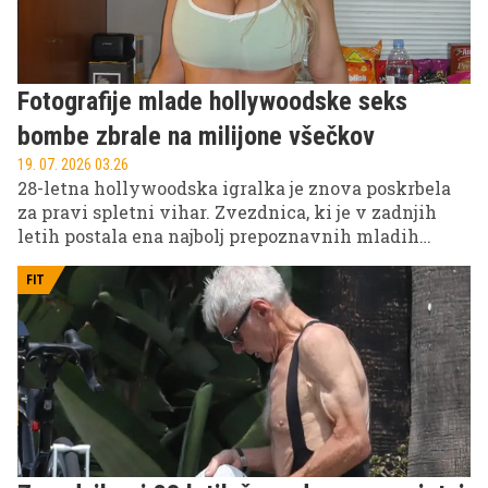
Fotografije mlade hollywoodske seks
bombe zbrale na milijone všečkov
19. 07. 2026 03.26
28-letna hollywoodska igralka je znova poskrbela
za pravi spletni vihar. Zvezdnica, ki je v zadnjih
letih postala ena najbolj prepoznavnih mladih
igralk v Hollywoodu, je svoje oboževalce razveselila
z vročimi fotografijami.
FIT