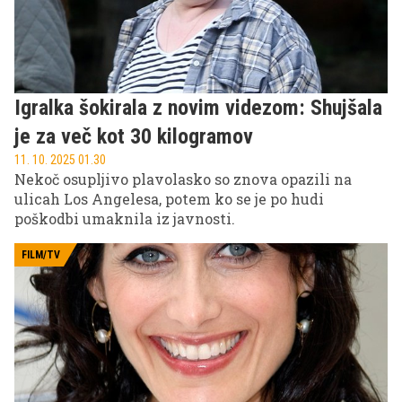
Igralka šokirala z novim videzom: Shujšala
je za več kot 30 kilogramov
11. 10. 2025 01.30
Nekoč osupljivo plavolasko so znova opazili na
ulicah Los Angelesa, potem ko se je po hudi
poškodbi umaknila iz javnosti.
FILM/TV