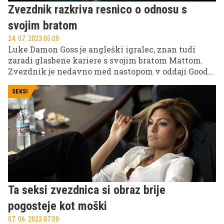
Zvezdnik razkriva resnico o odnosu s
svojim bratom
24. 07. 2023 05.00
Luke Damon Goss je angleški igralec, znan tudi
zaradi glasbene kariere s svojim bratom Mattom.
Zvezdnik je nedavno med nastopom v oddaji Good
Morning Britain razkril, da z bratom nimata stika
in ne načrtujeta ponovnega združenja skupine Bros.
SEKSI
Ta seksi zvezdnica si obraz brije
pogosteje kot moški
07. 06. 2023 07.00