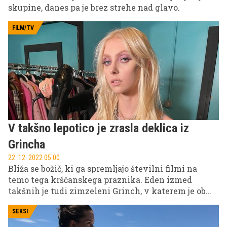
skupine, danes pa je brez strehe nad glavo.
FILM/TV
V takšno lepotico je zrasla deklica iz
Grincha
22. 12. 2022 05.00
Bliža se božič, ki ga spremljajo številni filmi na
temo tega krščanskega praznika. Eden izmed
takšnih je tudi zimzeleni Grinch, v katerem je ob
Jim Carreyju v vlogi Cindy Lou zaigrala deklica
Taylor Momsen, ki je 22 let kasneje neprepoznavna.
SEKSI