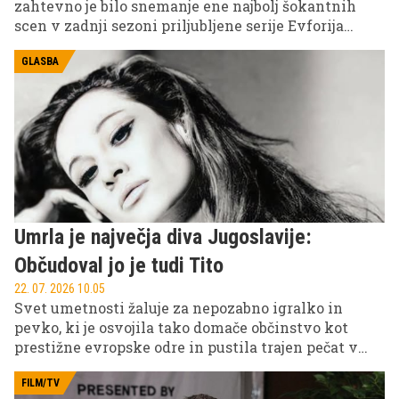
zahtevno je bilo snemanje ene najbolj šokantnih
scen v zadnji sezoni priljubljene serije Evforija
(Euphoria). Zaradi prizora smrti svojega lika Nata
Jacobsa je moral kar dva dni preživeti zaprt v krsti,
GLASBA
skupaj z živo kačo.
Umrla je največja diva Jugoslavije:
Občudoval jo je tudi Tito
22. 07. 2026 10.05
Svet umetnosti žaluje za nepozabno igralko in
pevko, ki je osvojila tako domače občinstvo kot
prestižne evropske odre in pustila trajen pečat v
kulturni zgodovini.
FILM/TV