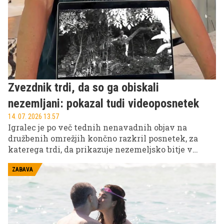
para za zdaj uradnih izjav niso podali.
Zvezdnik trdi, da so ga obiskali
nezemljani: pokazal tudi videoposnetek
14. 07. 2026 13.57
Igralec je po več tednih nenavadnih objav na
družbenih omrežjih končno razkril posnetek, za
katerega trdi, da prikazuje nezemeljsko bitje v
bližini njegovega doma. Zgodba je hitro pritegnila
pozornost javnosti, saj so njegovi sledilci več
ZABAVA
tednov spremljali skrivnostne videe, v katerih je
namigoval, da se okoli njega dogaja nekaj
nenavadnega.