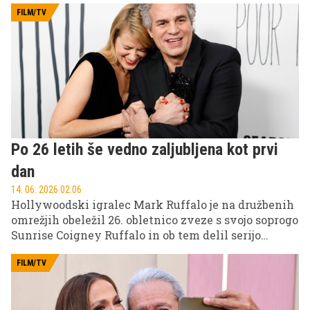
prepoznavnimi filmskimi uspešnicami začetka
FILM/TV
tega tisočletja.
Po 26 letih še vedno zaljubljena kot prvi
dan
14. 06. 2026 02.06
Hollywoodski igralec Mark Ruffalo je na družbenih
omrežjih obeležil 26. obletnico zveze s svojo soprogo
Sunrise Coigney Ruffalo in ob tem delil serijo
intimnih poročnih in družinskih fotografij, ki
prikazujejo njuno dolgoletno skupno pot.
FILM/TV