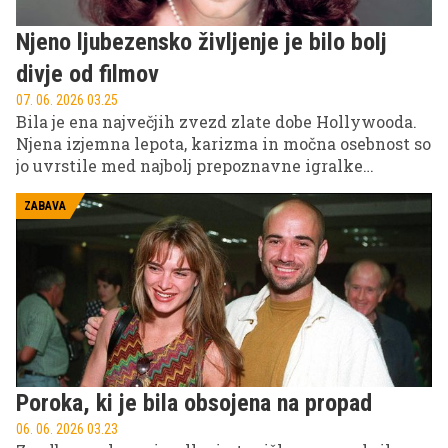
Njeno ljubezensko življenje je bilo bolj
divje od filmov
07. 06. 2026 03.25
Bila je ena največjih zvezd zlate dobe Hollywooda.
Njena izjemna lepota, karizma in močna osebnost so
jo uvrstile med najbolj prepoznavne igralke
dvajsetega stoletja. Hkrati je bilo njeno zasebno
življenje polno burnih razmerij, kratkih zakonov in
ZABAVA
strastnih ljubezenskih zgodb, ki so pogosto polnile
naslovnice po vsem svetu.
Poroka, ki je bila obsojena na propad
06. 06. 2026 03.23