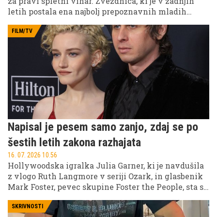
za pravi spletni vihar. Zvezdnica, ki je v zadnjih
letih postala ena najbolj prepoznavnih mladih
igralk v Hollywoodu, je svoje oboževalce razveselila
z vročimi fotografijami.
FILM/TV
Napisal je pesem samo zanjo, zdaj se po
šestih letih zakona razhajata
16. 07. 2026 10.56
Hollywoodska igralka Julia Garner, ki je navdušila
z vlogo Ruth Langmore v seriji Ozark, in glasbenik
Mark Foster, pevec skupine Foster the People, sta se
po več kot šestih letih zakona razšla. Novico je
potrdil vir reviji People, medtem ko predstavniki
SKRIVNOSTI