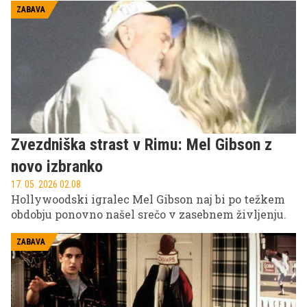
in z lahkoto zasenčila precej mlajše zvezdnice.
ZABAVA
Zvezdniška strast v Rimu: Mel Gibson z
novo izbranko
17. 05. 2026 02.08
Hollywoodski igralec Mel Gibson naj bi po težkem
obdobju ponovno našel srečo v zasebnem življenju.
ZABAVA