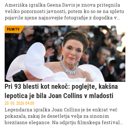
Ameriška igralka Geena Davis je znova pritegnila
veliko pozornosti javnosti, potem ko so se na spletu
pojavile njene najnovejše fotografije z dogodka v
Los Angelesu. Številni oboževalci in mediji so
poudarili, da oskarjevka pri skoraj 70 letih deluje
FILM/TV
neverjetno mladostno in elegantno.
Pri 93 blesti kot nekoč: poglejte, kakšna
lepotica je bila Joan Collins v mladosti
20. 05. 2026 04.00
Legendarna igralka Joan Collins je še enkrat več
pokazala, zakaj že desetletja velja za sinonim
brezčasne elegance. Na odprtju filmskega festivala
v Cannesu je pri 93 letih stopila na rdečo preprogo