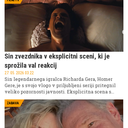
FILM/TV
Sin zvezdnika v eksplicitni sceni, ki je
sprožila val reakcij
27. 05. 2026 03.22
Sin legendarnega igralca Richarda Gera, Homer
Gere, je s svojo vlogo v priljubljeni seriji pritegnil
veliko pozornosti javnosti. Eksplicitna scena s
soigralko je sprožila burne odzive na družbenih
omrežjih in odprla razpravo o njegovi vse bolj
ZABAVA
opazni hollywoodski poti.