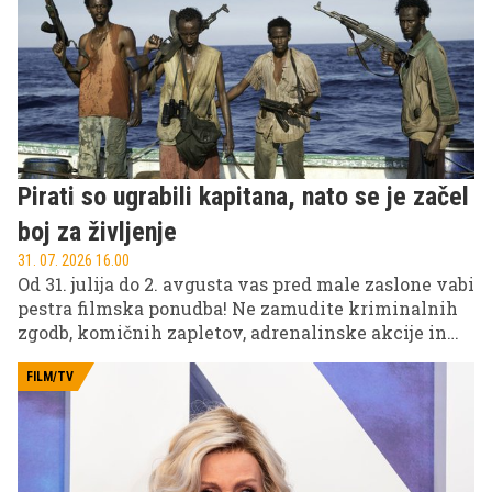
Pirati so ugrabili kapitana, nato se je začel
boj za življenje
31. 07. 2026 16.00
Od 31. julija do 2. avgusta vas pred male zaslone vabi
pestra filmska ponudba! Ne zamudite kriminalnih
zgodb, komičnih zapletov, adrenalinske akcije in
filmov za vso družino na POP TV, Kanalu A in KINO.
FILM/TV