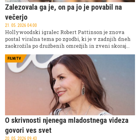
Zalezovala ga je, on pa jo je povabil na
večerjo
21. 05. 2026 04.00
Hollywoodski igralec Robert Pattinson je znova
postal viralna tema po zgodbi, ki je v zadnjih dneh
zaokrožila po družbenih omrežjih in zveni skoraj
neverjetno.
FILM/TV
O skrivnosti njenega mladostnega videza
govori ves svet
20. 05. 2026 09.43