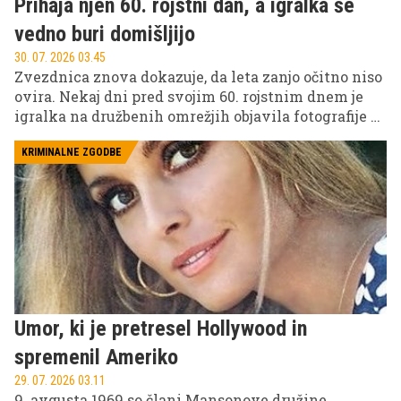
Prihaja njen 60. rojstni dan, a igralka še
vedno buri domišljijo
30. 07. 2026 03.45
Zvezdnica znova dokazuje, da leta zanjo očitno niso
ovira. Nekaj dni pred svojim 60. rojstnim dnem je
igralka na družbenih omrežjih objavila fotografije z
razkošnih počitnic, na katerih je v kopalkah
pokazala izklesano postavo in navdušila svoje
KRIMINALNE ZGODBE
sledilce.
Umor, ki je pretresel Hollywood in
spremenil Ameriko
29. 07. 2026 03.11
9. avgusta 1969 so člani Mansonove družine