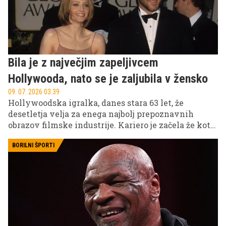
Bila je z največjim zapeljivcem
Hollywooda, nato se je zaljubila v žensko
09. 07. 2026 03.39
Hollywoodska igralka, danes stara 63 let, že
desetletja velja za enega najbolj prepoznavnih
obrazov filmske industrije. Kariero je začela že kot
otrok in zelo zgodaj postala ena največjih zvezd
Hollywooda, kar je močno vplivalo tudi na njeno
BORILNI ŠPORTI
željo po zasebnosti.