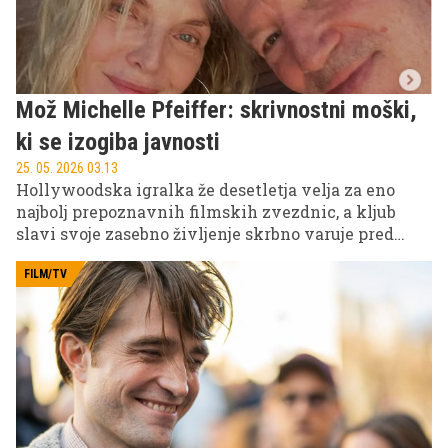
Mož Michelle Pfeiffer: skrivnostni moški,
ki se izogiba javnosti
25. 05. 2026 03.13
Hollywoodska igralka že desetletja velja za eno
najbolj prepoznavnih filmskih zvezdnic, a kljub
slavi svoje zasebno življenje skrbno varuje pred
javnostjo. Veliko zanimanja zato vzbuja njen mož, ki
se v javnosti pojavlja zelo redko, čeprav je v
FILM/TV
televizijski industriji ustvaril številne uspešne
projekte, kot navajajo zapisi ameriške televizijske
akademije.