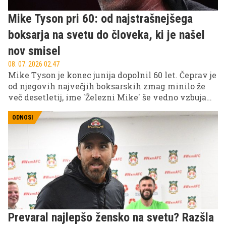
Mike Tyson pri 60: od najstrašnejšega
boksarja na svetu do človeka, ki je našel
nov smisel
08. 07. 2026 02.47
Mike Tyson je konec junija dopolnil 60 let. Čeprav je
od njegovih največjih boksarskih zmag minilo že
več desetletij, ime 'Železni Mike' še vedno vzbuja
strahospoštovanje. Mnogi ga še danes opisujejo kot
enega najbolj zastrašujočih športnikov v zgodovini.
ODNOSI
Prevaral najlepšo žensko na svetu? Razšla