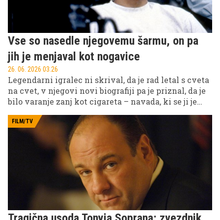
Vse so nasedle njegovemu šarmu, on pa
jih je menjaval kot nogavice
26. 06. 2026 03.26
Legendarni igralec ni skrival, da je rad letal s cveta
na cvet, v njegovi novi biografiji pa je priznal, da je
bilo varanje zanj kot cigareta – navada, ki se ji je
bilo težko odpovedati.
FILM/TV
Tragična usoda Tonyja Soprana: zvezdnik