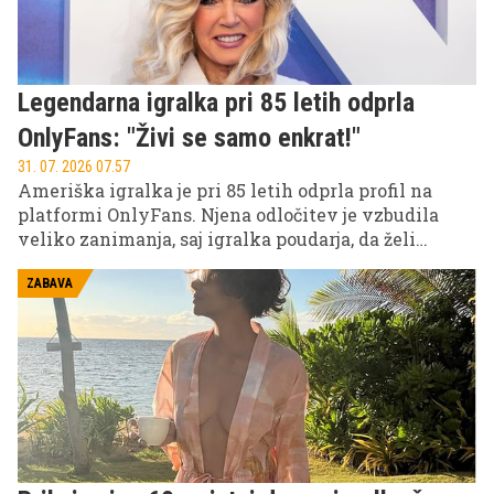
Legendarna igralka pri 85 letih odprla
OnlyFans: "Živi se samo enkrat!"
31. 07. 2026 07.57
Ameriška igralka je pri 85 letih odprla profil na
platformi OnlyFans. Njena odločitev je vzbudila
veliko zanimanja, saj igralka poudarja, da želi
platformo uporabljati predvsem za pristnejši stik s
svojimi dolgoletnimi oboževalci, ne pa za
ZABAVA
spreminjanje svoje javne podobe.