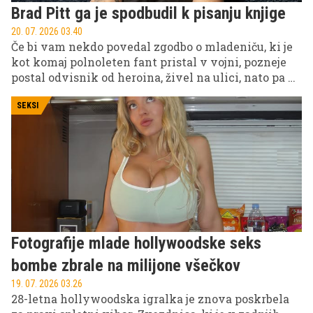
Brad Pitt ga je spodbudil k pisanju knjige
20. 07. 2026 03.40
Če bi vam nekdo povedal zgodbo o mladeniču, ki je
kot komaj polnoleten fant pristal v vojni, pozneje
postal odvisnik od heroina, živel na ulici, nato pa ga
je življenje pripeljalo do Hollywooda in druženja z
Bradom Pittom, bi verjetno pomislili, da gre za
SEKSI
filmski scenarij. A Feđa Štukan je vse to res doživel
sam.
Fotografije mlade hollywoodske seks
bombe zbrale na milijone všečkov
19. 07. 2026 03.26
28-letna hollywoodska igralka je znova poskrbela