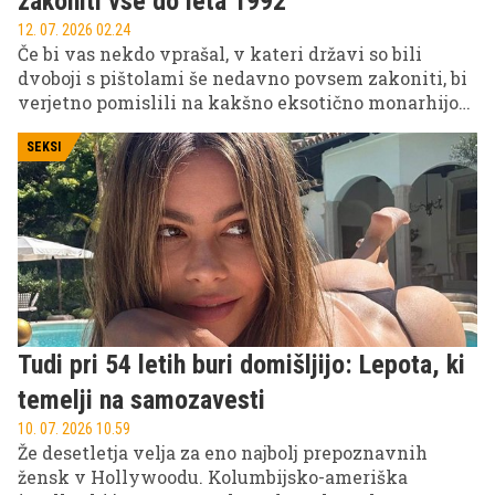
zakoniti vse do leta 1992
12. 07. 2026 02.24
Če bi vas nekdo vprašal, v kateri državi so bili
dvoboji s pištolami še nedavno povsem zakoniti, bi
verjetno pomislili na kakšno eksotično monarhijo
ali oddaljen otoški teritorij. Resnica je precej bolj
presenetljiva.
SEKSI
Tudi pri 54 letih buri domišljijo: Lepota, ki
temelji na samozavesti
10. 07. 2026 10.59
Že desetletja velja za eno najbolj prepoznavnih
žensk v Hollywoodu. Kolumbijsko-ameriška