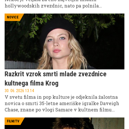
hollywoodskih zvezdnic, nato pa polnila
naslovnice predvsem zaradi težav z alkoholom,
drogami in zakonom. Danes pa živi povsem
NOVICE
drugačno življenje - daleč od hollywoodskega blišča,
skupaj z možem Baderjem Shammasom in sinom
Luaijem v Dubaju.
Razkrit vzrok smrti mlade zvezdnice
kultnega filma Krog
30. 06. 2026 13.14
V svetu filma in pop kulture je odjeknila žalostna
novica o smrti 35-letne ameriške igralke Daveigh
Chase, znane po vlogi Samare v kultnem filmu
Krog. Po poročanju tujih medijev naj bi uradna
preiskava pokazala, da je njena smrt povezana s
FILM/TV
posledicami dolgotrajne bolezni.