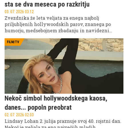
sta se dva meseca po razkritju
03. 07. 2026 03.12
Zvezdnika že leta veljata za enega najbolj
priljubljenih hollywoodskih parov, znanega po
humorju, medsebojnem zbadanju in navidezni
popolni skladnosti. A kljub temu njuno ljubezensko
zgodbo od začetka spremljajo govorice, dvomi in
FILM/TV
špekulacije o tem, kdaj naj bi se njuna romanca v
resnici začela.
Nekoč simbol hollywoodskega kaosa,
danes... popoln preobrat
02. 07. 2026 02.03
Lindsay Lohan 2. julija praznuje svoj 40. rojstni dan.
Nekoč je veljala za eno največjih mladih