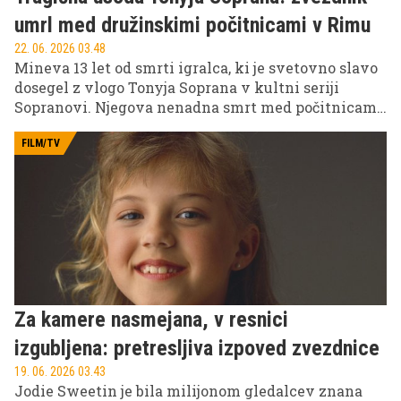
umrl med družinskimi počitnicami v Rimu
22. 06. 2026 03.48
Mineva 13 let od smrti igralca, ki je svetovno slavo
dosegel z vlogo Tonyja Soprana v kultni seriji
Sopranovi. Njegova nenadna smrt med počitnicami
v Rimu je leta 2013 pretresla Hollywood in
oboževalce po vsem svetu, zapuščina pa živi še
FILM/TV
danes.
Za kamere nasmejana, v resnici
izgubljena: pretresljiva izpoved zvezdnice
19. 06. 2026 03.43
Jodie Sweetin je bila milijonom gledalcev znana