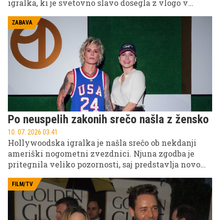
igralka, ki je svetovno slavo dosegla z vlogo v
uspešnici Sodobna družina, tudi danes navdušuje z
videzom, samozavestjo in svojim značilnim
ZABAVA
šarmom.
Po neuspelih zakonih srečo našla z žensko
10. 07. 2026 03.41
Hollywoodska igralka je našla srečo ob nekdanji
ameriški nogometni zvezdnici. Njuna zgodba je
pritegnila veliko pozornosti, saj predstavlja novo
poglavje v življenju igralke, ki je dolgo iskala svojo
pravo pot.
FILM/TV