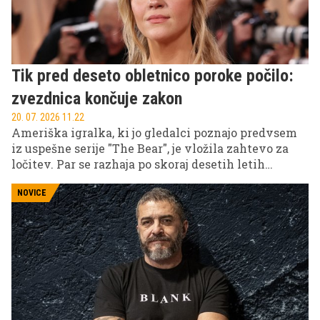
Tik pred deseto obletnico poroke počilo:
zvezdnica končuje zakon
20. 07. 2026 11.22
Ameriška igralka, ki jo gledalci poznajo predvsem
iz uspešne serije "The Bear", je vložila zahtevo za
ločitev. Par se razhaja po skoraj desetih letih
zakona, v katerem sta se jima rodila dva otroka.
NOVICE