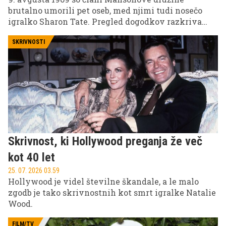
brutalno umorili pet oseb, med njimi tudi nosečo
igralko Sharon Tate. Pregled dogodkov razkriva
ozadje enega najbolj razvpitih zločinov v ameriški
zgodovini in motivacijo zloglasnega kulta.
SKRIVNOSTI
Skrivnost, ki Hollywood preganja že več
kot 40 let
25. 07. 2026 03.59
Hollywood je videl številne škandale, a le malo
zgodb je tako skrivnostnih kot smrt igralke Natalie
Wood.
FILM/TV