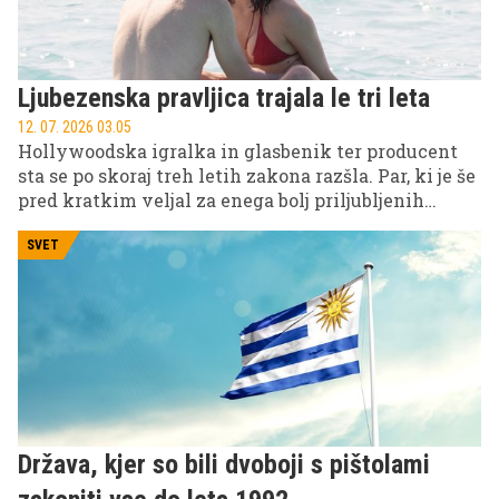
Ljubezenska pravljica trajala le tri leta
12. 07. 2026 03.05
Hollywoodska igralka in glasbenik ter producent
sta se po skoraj treh letih zakona razšla. Par, ki je še
pred kratkim veljal za enega bolj priljubljenih
zvezdniških dvojcev, naj bi se po poročanju
ameriških medijev odločil za ločeni poti.
SVET
Država, kjer so bili dvoboji s pištolami