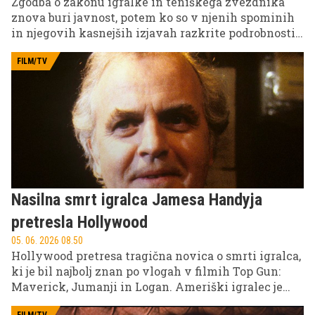
Zgodba o zakonu igralke in teniškega zvezdnika
znova buri javnost, potem ko so v njenih spominih
in njegovih kasnejših izjavah razkrite podrobnosti,
ki kažejo, da je njuna zveza imela težave že od
samega začetka.
FILM/TV
Nasilna smrt igralca Jamesa Handyja
pretresla Hollywood
05. 06. 2026 08.50
Hollywood pretresa tragična novica o smrti igralca,
ki je bil najbolj znan po vlogah v filmih Top Gun:
Maverick, Jumanji in Logan. Ameriški igralec je
umrl v 81. letu starosti po napadu na svojem domu.