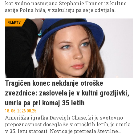
kot vedno nasmejana Stephanie Tanner iz kultne
serije Polna hiša, v zakulisju pa se je odvijala
povsem drugačna zgodba. Nekdanja otroška zvezda
ene najbolj priljubljenih ameriških serij je dolgo časa
FILM/TV
skrivala težko osebno bitko z odvisnostjo, ki jo je
kasneje sama odprto razkrila v intervjujih in
avtobiografiji.
Tragičen konec nekdanje otroške
zvezdnice: zaslovela je v kultni grozljivki,
umrla pa pri komaj 35 letih
18. 06. 2026 08.25
Ameriška igralka Daveigh Chase, ki je svetovno
prepoznavnost dosegla že v otroških letih, je umrla
v 35. letu starosti. Novica je pretresla številne
oboževalce, saj je bila povezana z nekaterimi najbolj