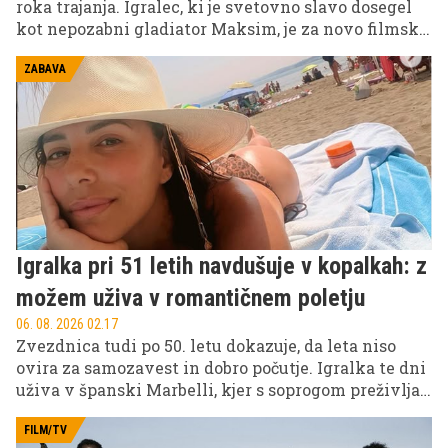
roka trajanja. Igralec, ki je svetovno slavo dosegel
kot nepozabni gladiator Maksim, je za novo filmsko
vlogo pokazal precej bolj mišičasto podobo in
presenetil oboževalce. Tokrat se pripravlja na
ZABAVA
nastop v filmu Highlander, kjer bo stopil ob bok
Henryju Cavillu.
Igralka pri 51 letih navdušuje v kopalkah: z
možem uživa v romantičnem poletju
06. 08. 2026 02.17
Zvezdnica tudi po 50. letu dokazuje, da leta niso
ovira za samozavest in dobro počutje. Igralka te dni
uživa v španski Marbelli, kjer s soprogom preživlja
sproščene trenutke ob morju.
FILM/TV