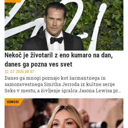
Nekoč je životaril z eno kumaro na dan,
danes ga pozna ves svet
22. 07. 2026 08.47
Danes ga mnogi poznajo kot šarmantnega in
samozavestnega Smitha Jerroda iz kultne serije
Seks v mestu, a življenje igralca Jasona Lewisa pred
slavo ni bilo niti približno tako bleščeče. Preden je
postal prepoznaven obraz Hollywooda, se je moral
ODNOSI
boriti za preživetje in pogosto živeti zelo skromno.