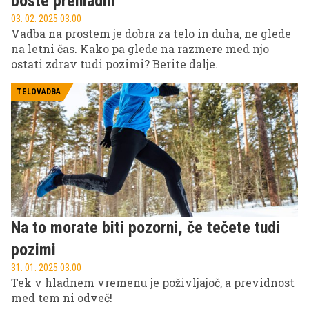
boste prehladili
03. 02. 2025 03.00
Vadba na prostem je dobra za telo in duha, ne glede
na letni čas. Kako pa glede na razmere med njo
ostati zdrav tudi pozimi? Berite dalje.
TELOVADBA
Na to morate biti pozorni, če tečete tudi
pozimi
31. 01. 2025 03.00
Tek v hladnem vremenu je poživljajoč, a previdnost
med tem ni odveč!