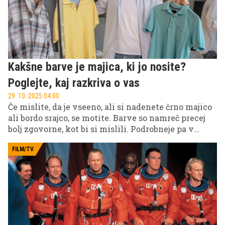
Kakšne barve je majica, ki jo nosite?
Poglejte, kaj razkriva o vas
29. 10. 2025 04.00
Če mislite, da je vseeno, ali si nadenete črno majico
ali bordo srajco, se motite. Barve so namreč precej
bolj zgovorne, kot bi si mislili. Podrobneje pa v
nadaljevanju.
FILM/TV