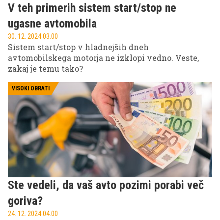
V teh primerih sistem start/stop ne
ugasne avtomobila
30. 12. 2024 03.00
Sistem start/stop v hladnejših dneh
avtomobilskega motorja ne izklopi vedno. Veste,
zakaj je temu tako?
VISOKI OBRATI
Ste vedeli, da vaš avto pozimi porabi več
goriva?
24. 12. 2024 04.00