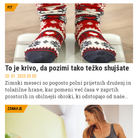
FIT
To je krivo, da pozimi tako težko shujšate
20. 01. 2025 05.00
Zimski meseci so pogosto polni prijetnih druženj in
tolažilne hrane, kar pomeni več časa v zaprtih
prostorih in obilnejši obroki, ki odstopajo od naše
običajne prehrane, kar otežuje uravnavanje telesne
teže.
ZDRAVJE