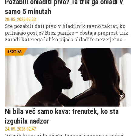
Pozabili ohladiti pivo? Ta trik ga ohladi v
samo 5 minutah
28. 05. 2026 03.33
Ste pozabili dati pivo v hladilnik ravno takrat, ko
prihajajo gostje? Brez panike – obstaja preprost trik,
zaradi katerega lahko pijačo ohladite neverjetno
hitro. Metodo že dolgo uporabljajo tudi v barih in
restavracijah, saj deluje veliko hitreje kot običajen
EROTIKA
hladilnik ali zamrzovalnik.
Ni bila več samo kava: trenutek, ko sta
izgubila nadzor
24. 05. 2026 02.47
Včasih kava ni le pijača, temveč izgovor za nekaj