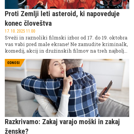
Proti Zemlji leti asteroid, ki napoveduje
konec človeštva
17. 10. 2025 11.00
Sveži in raznoliki filmski izbor od 17. do 19. oktobra
vas vabi pred male ekrane! Ne zamudite kriminalk,
komedij, akcij in družinskih filmov na treh najbolj
priljubljenih slovenskih televizijskih postajah: POP
TV, Kanal A in KINO.
ODNOSI
Razkrivamo: Zakaj varajo moški in zakaj
ženske?