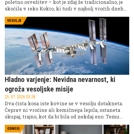
poletno osvežitev – kot je zdaj že tradicionalno, je
skočila v reko Kokro, ki tudi v najbolj vročih dneh
slovi po svoji nizki temperaturi.
VESOLJE
Hladno varjenje: Nevidna nevarnost, ki
ogroža vesoljske misije
25. 07. 2026 03.28
Dva čista kosa iste kovine se v vesolju dotakneta.
Čeprav ni vročine ali kemičnega lepila, ostaneta
skupaj, trajno, kot da bi bila od nekdaj eno. Temu
pravimo hladno varjenje, po angleško cold welding.
Na Zemlji nas pred njim varuje zrak, v vakuumu pa
ODNOSI