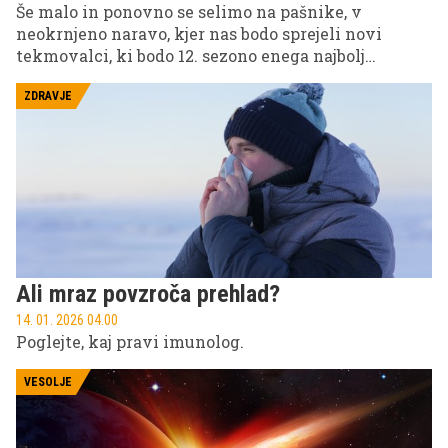
Še malo in ponovno se selimo na pašnike, v
neokrnjeno naravo, kjer nas bodo sprejeli novi
tekmovalci, ki bodo 12. sezono enega najbolj
priljubljenih šovov pri nas naredili nepozabno.
Pripravite se, 2. februarja se na POP TV in VOYO
ZDRAVJE
začenja dogodivščina te pomladi.
Ali mraz povzroča prehlad?
14. 01. 2026 04.00
Poglejte, kaj pravi imunolog.
VESOLJE