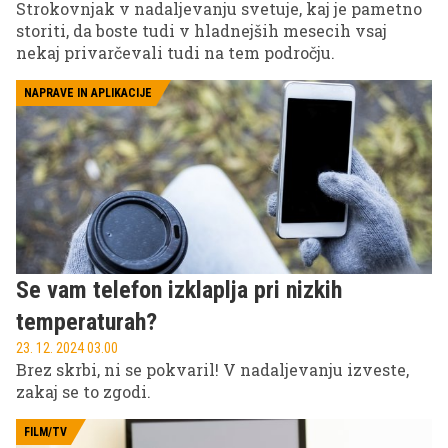
Strokovnjak v nadaljevanju svetuje, kaj je pametno
storiti, da boste tudi v hladnejših mesecih vsaj
nekaj privarčevali tudi na tem področju.
NAPRAVE IN APLIKACIJE
Se vam telefon izklaplja pri nizkih
temperaturah?
23. 12. 2024 03.00
Brez skrbi, ni se pokvaril! V nadaljevanju izveste,
zakaj se to zgodi.
FILM/TV