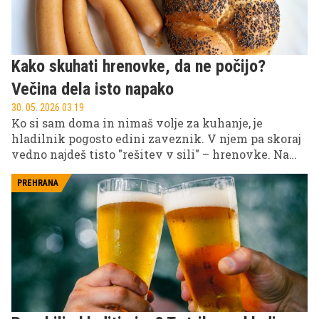
Kako skuhati hrenovke, da ne počijo?
Večina dela isto napako
30. 05. 2026 03.19
Ko si sam doma in nimaš volje za kuhanje, je
hladilnik pogosto edini zaveznik. V njem pa skoraj
vedno najdeš tisto "rešitev v sili" – hrenovke. Na
hitro jih želiš pripraviti za večerjo, a se hitro
zaplete: razpokajo, izgubijo okus ali pa niso takšne,
PREHRANA
kot bi morale biti. V nadaljevanju zato preveri, kako
jih pripraviti pravilno, da bodo res hitra in okusna
večerja brez komplikacij.