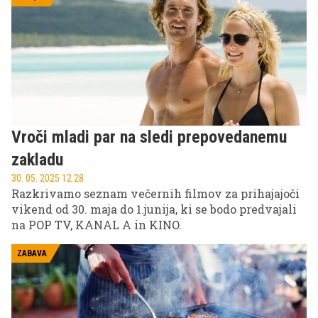
Vroči mladi par na sledi prepovedanemu
zakladu
30. 05. 2025 12.28
Razkrivamo seznam večernih filmov za prihajajoči
vikend od 30. maja do 1.junija, ki se bodo predvajali
na POP TV, KANAL A in KINO.
ZABAVA