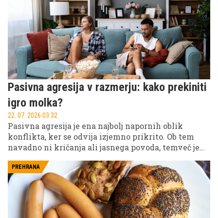
postane nočna mora vsakega inženirja. Zakaj atomi
ne ločijo med različnimi kosi iste kovine in zakaj
moramo pred tem ščititi vsako vesoljsko plovilo?
Pasivna agresija v razmerju: kako prekiniti
igro molka?
22. 07. 2026 03.32
Pasivna agresija je ena najbolj napornih oblik
konflikta, ker se odvija izjemno prikrito. Ob tem
navadno ni kričanja ali jasnega povoda, temveč je
prisotna tišina, ki ustvarja napeto vzdušje. Hladen
ton, zavijanje z očmi, pikre pripombe ali
PREHRANA
emocionalen odmik lahko indicirajo, da je v igri
pasivna agresija.