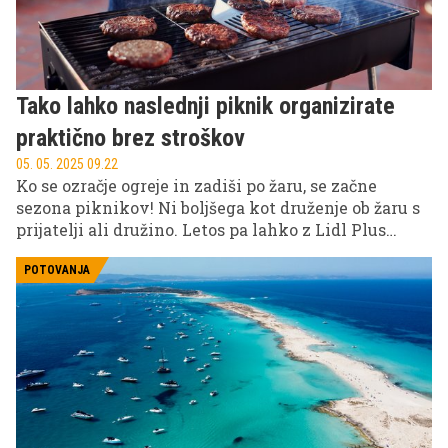
Tako lahko naslednji piknik organizirate
praktično brez stroškov
05. 05. 2025 09.22
Ko se ozračje ogreje in zadiši po žaru, se začne
sezona piknikov! Ni boljšega kot druženje ob žaru s
prijatelji ali družino. Letos pa lahko z Lidl Plus
aplikacijo osvojite super nagrade in naredite
piknike še bolj posebne.
POTOVANJA