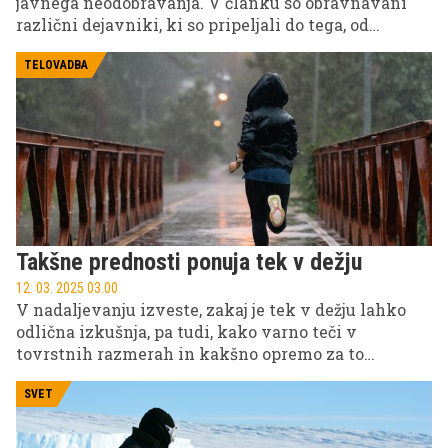
javnega neodobravanja. V članku so obravnavani
različni dejavniki, ki so pripeljali do tega, od
spornega sodelovanja s producentom, obtoženim
spolnih zlorab, do vprašljive odločitve o
TELOVADBA
sodelovanju v vesoljskem potovanju.
Takšne prednosti ponuja tek v dežju
12. 03. 2025 03.00
V nadaljevanju izveste, zakaj je tek v dežju lahko
odlična izkušnja, pa tudi, kako varno teči v
tovrstnih razmerah in kakšno opremo za to
potrebujete.
SVET