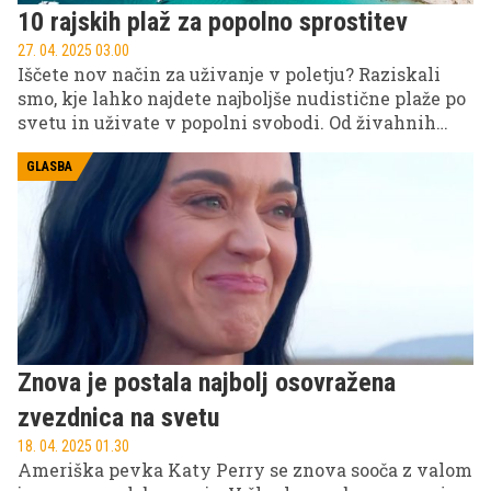
10 rajskih plaž za popolno sprostitev
27. 04. 2025 03.00
Iščete nov način za uživanje v poletju? Raziskali
smo, kje lahko najdete najboljše nudistične plaže po
svetu in uživate v popolni svobodi. Od živahnih
grških otokov do osamljenih brazilskih obal, te
plaže ponujajo edinstveno izkušnjo za vse, ki si
GLASBA
želijo pobega od vsakdanjega življenja.
Znova je postala najbolj osovražena
zvezdnica na svetu
18. 04. 2025 01.30
Ameriška pevka Katy Perry se znova sooča z valom