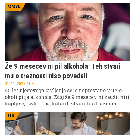
ZABAVA
Že 9 mesecev ni pil alkohola: Teh stvari
mu o treznosti niso povedali
01. 11. 2025 01.30
45 let njegovega življenja se je neprestano vrtelo
okoli pitja alkohola. Zdaj že 9 mesecev ni zaužil niti
kapljice, razkril pa, katerih stvari ti o treznem
življenju nihče ne pove.
STIL