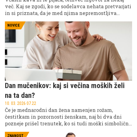
več. Kaj se zgodi, ko se sodelavca nehata pretvarjati
in si priznata, da je med njima nepremostljiva
kemija ... in da nekaterih pogledov ni več mogoče
skriti za nedolžnim nasmehom?
NOVICE
Dan mučenikov: kaj si večina moških želi
na ta dan?
10. 03. 2026 07.22
Če je mednarodni dan žena namenjen rožam,
čestitkam in pozornosti ženskam, naj bi dva dni
pozneje prišel trenutek, ko si tudi moški simbolično
oddahnejo. In kaj si večina moških želi na ta dan?
Po stereotipu – pivo, malo miru in daljinec za
ZNANOST