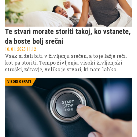
Te stvari morate storiti takoj, ko vstanete,
da boste bolj srečni
10. 01. 2025 11.12
Vsak si želi biti v življenju srečen, a to je lažje reči,
kot pa storiti. Tempo življenja, visoki življenjski
stroški, zdravje, veliko je stvari, ki nam lahko
''hodijo narobe''. Toda kot pravijo, sreča je v majhnih
stvareh in tudi če želite svoje življenje spremeniti
VISOKI OBRATI
na bolje, za to včasih ni treba veliko.