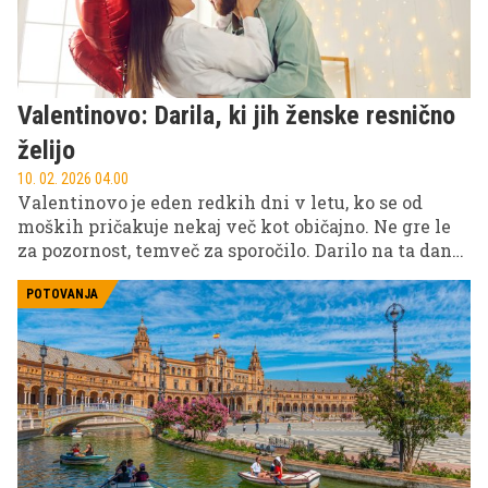
Valentinovo: Darila, ki jih ženske resnično
želijo
10. 02. 2026 04.00
Valentinovo je eden redkih dni v letu, ko se od
moških pričakuje nekaj več kot običajno. Ne gre le
za pozornost, temveč za sporočilo. Darilo na ta dan
ni samo predmet, ampak odraz odnosa in čustvene
prisotnosti. Prav zato se mnogi moški znajdejo v
POTOVANJA
zagati, v kateri se bojijo, da bodo ravno ob tej
priložnosti zgrešili bistvo.