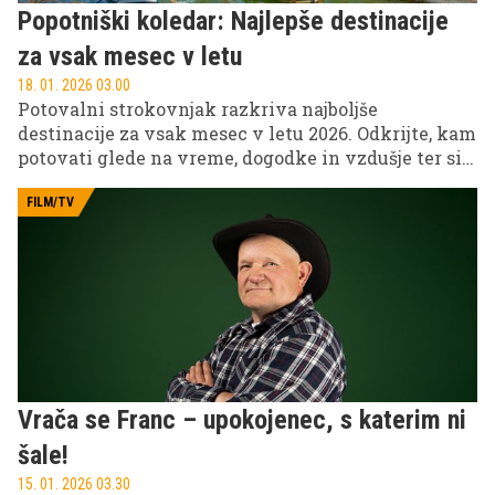
Popotniški koledar: Najlepše destinacije
za vsak mesec v letu
18. 01. 2026 03.00
Potovalni strokovnjak razkriva najboljše
destinacije za vsak mesec v letu 2026. Odkrijte, kam
potovati glede na vreme, dogodke in vzdušje ter si
ustvarite popoln koledar mestnih oddihov.
FILM/TV
Vrača se Franc – upokojenec, s katerim ni
šale!
15. 01. 2026 03.30