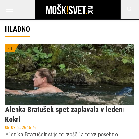
HLADNO
FIT
Alenka Bratušek spet zaplavala v ledeni
Kokri
05. 08. 2026 15.46
Alenka Bratušek si je privoščila prav posebno