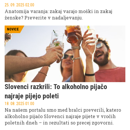
25. 09. 2025 02.00
Anatomija varanja: zakaj varajo moški in zakaj
ženske? Preverite v nadaljevanju.
NOVICE
Slovenci razkrili: To alkoholno pijačo
najraje pijejo poleti
18. 08. 2025 01.00
Na našem portalu smo med bralci preverili, katero
alkoholno pijačo Slovenci najraje pijete v vročih
poletnih dneh – in rezultati so precej zgovorni.