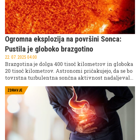
Ogromna eksplozija na površini Sonca:
Pustila je globoko brazgotino
22. 07. 2025 04.00
Brazgotina je dolga 400 tisoč kilometrov in globoka
20 tisoč kilometrov. Astronomi pričakujejo, da se bo
tovrstna turbulentna sončna aktivnost nadaljevala
tudi v prihodnjih mesecih.
ZDRAVJE