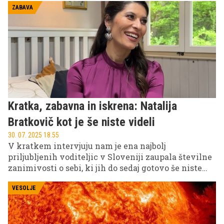
ZABAVA
Kratka, zabavna in iskrena: Natalija
Bratkovič kot je še niste videli
30. 07. 2025 18.55
V kratkem intervjuju nam je ena najbolj
priljubljenih voditeljic v Sloveniji zaupala številne
zanimivosti o sebi, ki jih do sedaj gotovo še niste
poznali.
VESOLJE