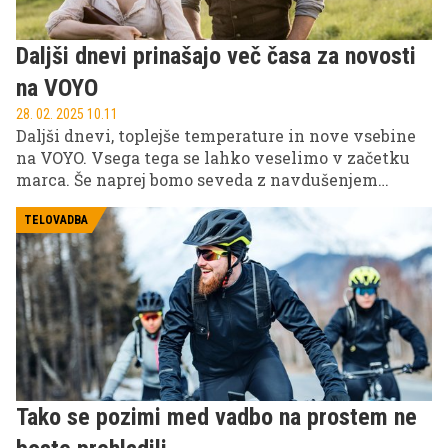
Daljši dnevi prinašajo več časa za novosti
na VOYO
28. 02. 2025 10.11
Daljši dnevi, toplejše temperature in nove vsebine
na VOYO. Vsega tega se lahko veselimo v začetku
marca. Še naprej bomo seveda z navdušenjem
spremljali novo sezono Sanjskega moškega
Hrvaške in se spraševali "koji ti je datum
TELOVADBA
rođenjaaaaaa?", a na VOYO prihaja še kopica drugih
novosti.
Tako se pozimi med vadbo na prostem ne