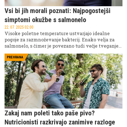
Vsi bi jih morali poznati: Najpogostejši
simptomi okužbe s salmonelo
22. 07. 2025 02.00
Visoke poletne temperature ustvarjajo idealne
pogoje za razmnoževanje bakterij. Enako velja za
salmonelo, s čimer je povezano tudi večje tveganje
za okužbo. Na katere simptome morate biti pozorni,
če sumite, da ste se okužili?
PREHRANA
Zakaj nam poleti tako paše pivo?
Nutricionisti razkrivajo zanimive razloge