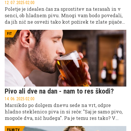
12. 07. 2025 02.00
Poletje je idealen čas za sprostitev na terasah in v
senci, ob hladnem pivu. Mnogi vam bodo povedali,
da jih nič ne osveži tako kot požirek te zlate pijače
na vroč dan. Ste se kdaj vprašali, zakaj je temu tako?
FIT
Pivo ali dve na dan - nam to res škodi?
14. 06. 2025 02.00
Marsikdo po dolgem dnevu sede na vrt, odpre
hladno steklenico piva in si reče: "Saj je samo pivo,
mogoče dva, nič hudega". Pa je temu res tako? V
uredništvu smo preverili, kaj so o pivu al dveh na
dan povedali zdravniki.
FILM/TV