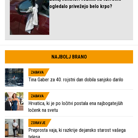
ogledalo privežejo belo krpo?
NAJBOLJ BRANO
ZABAVA
Tina Gaber za 40. rojstni dan dobila sanjsko darilo
ZABAVA
Hrvatica, ki je po ločitvi postala ena najbogatejših
ločenk na svetu
ZDRAVJE
Preprosta vaja, ki razkrije dejansko starost vašega
telesa