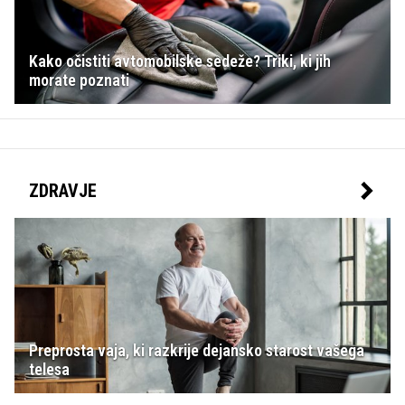
Kako očistiti avtomobilske sedeže? Triki, ki jih
morate poznati
ZDRAVJE
Preprosta vaja, ki razkrije dejansko starost vašega
telesa