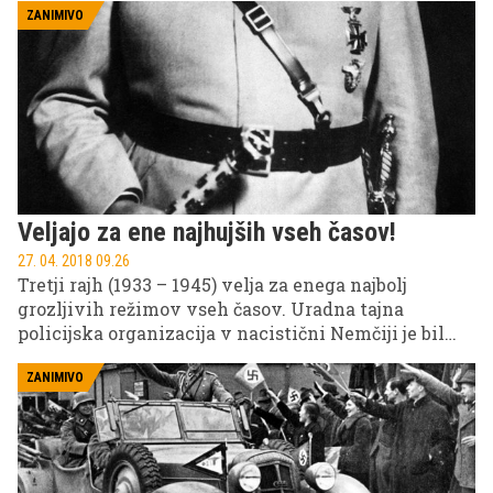
kultnega vozila, ki se je rodil v času Hitlerjevega
ZANIMIVO
Tretjega rajha in dolgo časa predstavljal ne le
simbol nemškega gospodarstva, ampak tudi
popkulture.
Veljajo za ene najhujših vseh časov!
27. 04. 2018 09.26
Tretji rajh (1933 – 1945) velja za enega najbolj
grozljivih režimov vseh časov. Uradna tajna
policijska organizacija v nacistični Nemčiji je bil
zloglasni Gestapo. Enota je bila ustanovljena 26.
aprila 1933 v Prusiji, s prihodom Hermanna
ZANIMIVO
Goeringa na oblast leta 1934 pa je prevzela vlogo
politične organizacije z vplivom na območju
celotne države.