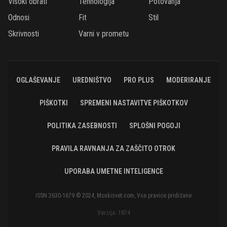
Visoki obrati
Tehnologija
Potovanja
Odnosi
Fit
Stil
Skrivnosti
Varni v prometu
OGLAŠEVANJE
UREDNIŠTVO
PRO PLUS
MODERIRANJE
PIŠKOTKI
SPREMENI NASTAVITVE PIŠKOTKOV
POLITIKA ZASEBNOSTI
SPLOŠNI POGOJI
PRAVILA RAVNANJA ZA ZAŠČITO OTROK
UPORABA UMETNE INTELIGENCE
ISSN 2630-1679 © 2024, Moskisvet.com, Vse pravice pridržane
Verzija: 1874