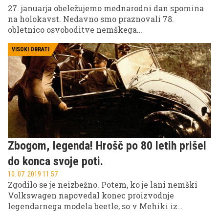
27. januarja obeležujemo mednarodni dan spomina
na holokavst. Nedavno smo praznovali 78.
obletnico osvoboditve nemškega
koncentracijskega taborišča Auschwitz
(poljskoOświcim) na Poljskem, kjer je bilo v času
VISOKI OBRATI
nemške okupacije med majem 1940 in januarje 1945
ubitih pribl. 1,1 milijona ljudi, od tega večina (90
odstotkov) Judov oz. vsak šesti Jud od šestih
milijonov, ki so bili ubiti v holokavstu. Tam je
pristalo tudi veliko slovenskih taboriščnikov.
Taborišče je danes opomin človeštvu, kam lahko
vodi sprevržena miselnost o rasni nadvladi.
Zbogom, legenda! Hrošč po 80 letih prišel
do konca svoje poti.
10. 07. 2019 11.57
Zgodilo se je neizbežno. Potem, ko je lani nemški
Volkswagen napovedal konec proizvodnje
legendarnega modela beetle, so v Mehiki iz
tekočega traku zapeljali še zadnji primerki