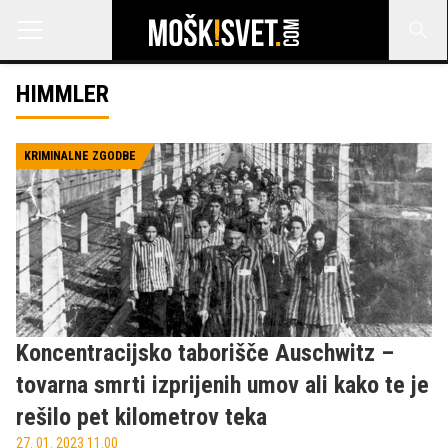
HIMMLER
KRIMINALNE ZGODBE
Koncentracijsko taborišče Auschwitz –
tovarna smrti izprijenih umov ali kako te je
rešilo pet kilometrov teka
27. 01. 2023 11.00