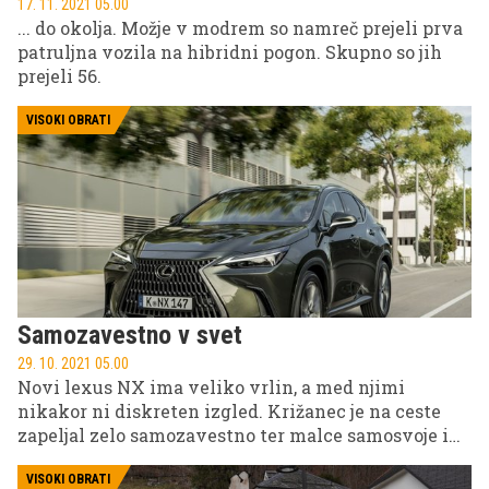
17. 11. 2021 05.00
... do okolja. Možje v modrem so namreč prejeli prva
patruljna vozila na hibridni pogon. Skupno so jih
prejeli 56.
VISOKI OBRATI
Samozavestno v svet
29. 10. 2021 05.00
Novi lexus NX ima veliko vrlin, a med njimi
nikakor ni diskreten izgled. Križanec je na ceste
zapeljal zelo samozavestno ter malce samosvoje in
s celim bataljonom tehnoloških bombončkov. Z
njim smo se prvič zapeljali po zavitih cestah
VISOKI OBRATI