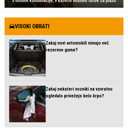
3 modne kombinacije, v katerih nosimo torbe za plažo
VISOKI OBRATI
Zakaj novi avtomobili nimajo več
rezervne gume?
Zakaj nekateri vozniki na vzvratno
ogledalo privežejo belo krpo?