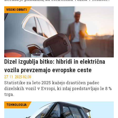
niso nič bolj nevarna za pešce kot klasični
avtomobili. Pozornost pa preusmerjajo na drugo
VISOKI OBRATI
vrsto vozil ...
Dizel izgublja bitko: hibridi in električna
vozila prevzemajo evropske ceste
27. 11. 2025 02.00
Statistike za leto 2025 kažejo drastičen padec
dizelskih vozil v Evropi, ki zdaj predstavljajo le 8 %
trga.
TEHNOLOGIJA