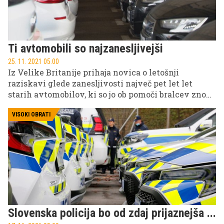
drži?
Ti avtomobili so najzanesljivejši
25. 11. 2021 05.00
Iz Velike Britanije prihaja novica o letošnji
raziskavi glede zanesljivosti največ pet let let
starih avtomobilov, ki so jo ob pomoči bralcev znova
izvedli novinarji britanske revije What Car?. Kot po
navadi je med deseterico najzanesljivejših
VISOKI OBRATI
avtomobilskih znamk kar sedem azijskih serijskih
modelov različnih japonskih in južnokorejskih
proizvajalcev avtomobilov.
Slovenska policija bo od zdaj prijaznejša ...