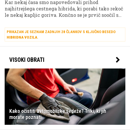
Kar nekaj časa smo napovedovali prihod
najhitrejšega cestnega hibrida, ki porabi tako rekoč
le nekaj kapljic goriva. Končno se je prvič soočil s
cesto in test prestal z odliko!
PRIKAZAN JE SEZNAM ZADNJIH 28 ČLANKOV S KLJUČNO BESEDO
HIBRIDNA VOZILA
.
VISOKI OBRATI
Kako očistiti avtomobilske sedeže? Triki, ki jih
morate poznati