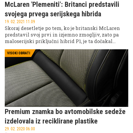
McLaren 'Plemeniti': Britanci predstavili
svojega prvega serijskega hibrida
19. 02. 2021 11.09
Skoraj desetletje po tem, ko je britanski McLaren
predstavil svoj prvi in izjemno zmogljiv, zato pa
maloserijski priključni hibrid P1, je ta dočakal
svojega naslednika, ki sliši na ime artura (gre za
ime keltskega izvora in v prevodu pomeni
VISOKI OBRATI
plemeniti) in je postal sploh prvi serijski hibridni
model te slovite znamke. Tudi McLaren namreč
odkrito meri na elektrifikacijo in v njej vidi rešitev
za še več 'mišic' svojih vozil.
Premium znamka bo avtomobilske sedeže
izdelovala iz reciklirane plastike
29. 02. 2020 06.00