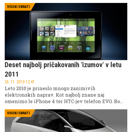
obstajajo tudi drugačna kolesa, izmed katerih
vsekakor izstopa M55 'Beast'; tank za brezpotja.
VISOKI OBRATI
Deset najbolj pričakovanih 'izumov' v letu
2011
26. 11. 2010 12.41
Leto 2010 je prineslo mnogo zanimivih
elektronskih naprav. Kot najbolj znane naj
omenimo le iPhone 4 ter HTC-jev telefon EVO. Bo
tudi leto 2011 na področju elektronskih naprav tako
zanimivo?
VISOKI OBRATI