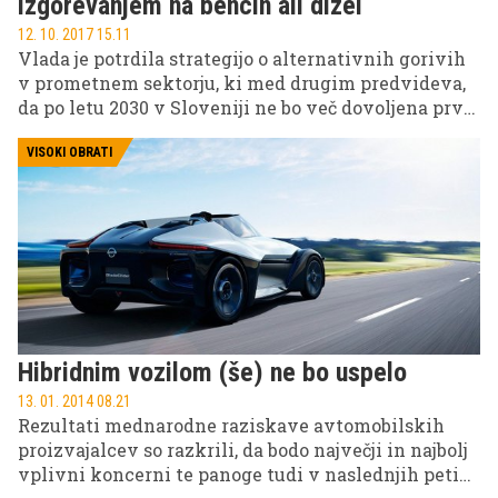
izgorevanjem na bencin ali dizel
12. 10. 2017 15.11
Vlada je potrdila strategijo o alternativnih gorivih
v prometnem sektorju, ki med drugim predvideva,
da po letu 2030 v Sloveniji ne bo več dovoljena prva
registracija avtomobilov z notranjim izgorevanjem
na bencin ali dizel. Strategija namreč v ospredje
VISOKI OBRATI
postavlja električna in hibridna vozila ter vozila na
okolju prijaznejša fosilna goriva.
Hibridnim vozilom (še) ne bo uspelo
13. 01. 2014 08.21
Rezultati mednarodne raziskave avtomobilskih
proizvajalcev so razkrili, da bodo največji in najbolj
vplivni koncerni te panoge tudi v naslednjih petih