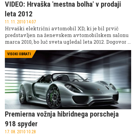
VIDEO: Hrvaška 'mestna bolha' v prodaji
leta 2012
11. 11. 2010 14.07
Hrvaški električni avtomobil XD, ki je bil prvič
predstavljen na ženevskem avtomobilskem salonu
marca 2010, bo luč sveta ugledal leta 2012. Dogovor o
proizvodnji elektromobila sta sklenila hrvaško
podjetje DOK-ING AUTOMOTIV in Lenovo Hrvaška.
VISOKI OBRATI
Premierna vožnja hibridnega porscheja
918 spyder
17. 08. 2010 10.28