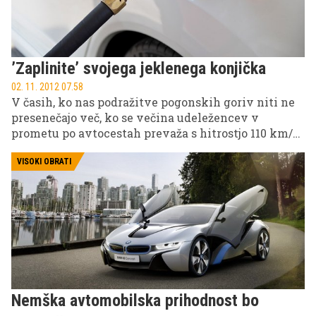
’Zaplinite’ svojega jeklenega konjička
02. 11. 2012 07.58
V časih, ko nas podražitve pogonskih goriv niti ne
presenečajo več, ko se večina udeležencev v
prometu po avtocestah prevaža s hitrostjo 110 km/h
in ko vozniki krepko premislijo, kam se bodo
zapeljali s svojim avtomobilom, vse več lastnikov
VISOKI OBRATI
išče cenejše alternative, ki bi vsaj malo ublažile
prevozne stroške.
Nemška avtomobilska prihodnost bo