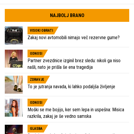
NAJBOLJ BRANO
VISOKI OBRATI
Zakaj novi avtomobili nimajo več rezervne gume?
ODNOSI
Partner zvezdnice izginil brez sledu: nikoli ga niso
našli, nato je prišla še ena tragedija
ZDRAVJE
To je jutranja navada, ki lahko podaljša življenje
ODNOSI
Moški se me bojijo, ker sem lepa in uspešna: Misica
razkrila, zakaj je še vedno samska
GLASBA