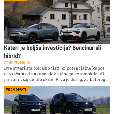
Majorke.
Kateri je boljša investicija? Bencinar ali
hibrid?
27. 08. 2021 05.00
Dve stvari sta običajno tisti, ki potencialne kupce
odvračata od nakupa električnega avtomobila. Ali
pa vam vsaj delata skrbi. Prva je doseg, za katerega
smo že večkrat ugotovili, da je za veliko večino več
kot dovolj velik. No, druga pa cena avtomobila,
VISOKI OBRATI
sploh ob zmanjševanju vrednosti subvencije, ki gre
zraven.