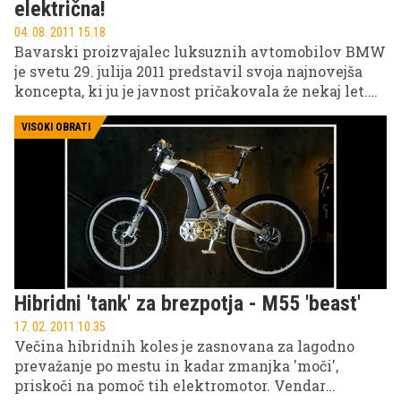
električna!
04. 08. 2011 15.18
Bavarski proizvajalec luksuznih avtomobilov BMW
je svetu 29. julija 2011 predstavil svoja najnovejša
koncepta, ki ju je javnost pričakovala že nekaj let.
Govora je seveda o električnem mestnem malčku i3
in hibridnem športniku i8.
VISOKI OBRATI
Hibridni 'tank' za brezpotja - M55 'beast'
17. 02. 2011 10.35
Večina hibridnih koles je zasnovana za lagodno
prevažanje po mestu in kadar zmanjka 'moči',
priskoči na pomoč tih elektromotor. Vendar