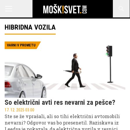
HIBRIDNA VOZILA
VARNI V PROMETU
So električni avti res nevarni za pešce?
17. 12. 2025 03.00
Ste se že vprašali, ali so tihi električni avtomobili
nevarni? Odgovor vas bo presenetil. Raziskava iz
Leedsa je pokazala, da električna vozila v resnici