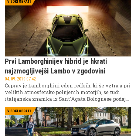
VISOKI OBRATI
Prvi Lamborghinijev hibrid je hkrati
najzmogljivejši Lambo v zgodovini
04. 09. 2019 07.42
Čeprav je Lamborghini eden redkih, ki še vztraja pri
velikih atmosfersko polnjenih motorjih, se tudi
italijanska znamka iz Sant'Agata Bolognese podaja
na hibridna pota. Naslednik aventadorja ohranja
atmosfersko polnjeni motor, ki pa je v luči
VISOKI OBRATI
doseganja norm glede porabe emisij dobil pomoč v
elektromotorju.