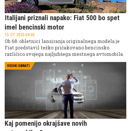
Italijani priznali napako: Fiat 500 bo spet
imel bencinski motor
10. 07. 2025 04.00
Ob 68. obletnici lansiranja originalnega modela je
Fiat predstavil težko pričakovano bencinsko
različico svojega najljubšega mestnega avtomobila.
VISOKI OBRATI
Kaj pomenijo okrajšave novih