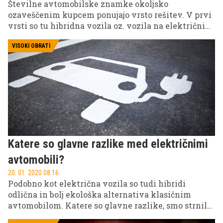
Številne avtomobilske znamke okoljsko
ozaveščenim kupcem ponujajo vrsto rešitev. V prvi
vrsti so tu hibridna vozila oz. vozila na električni
pogon. Potem je tu tudi vegansko usnje in podobne
rešitve, ki so po meri zavednim kupcem. Svoj
VISOKI OBRATI
edinstveni prispevek k okolju je nedavno
predstavil Audi, ki kupcem ponuja prav posebne
avtomobilske sedeže.
Katere so glavne razlike med električnimi
avtomobili?
20. 01. 2020 08.16
Podobno kot električna vozila so tudi hibridi
odlična in bolj ekološka alternativa klasičnim
avtomobilom. Katere so glavne razlike, smo strnili
v nadaljevanju.