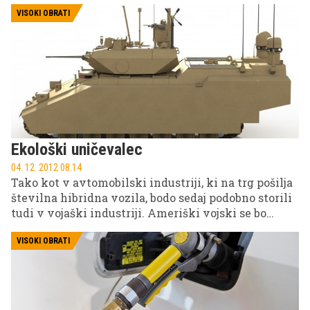
letih kljubovali trendu hibridnih vozil. Namesto v
okolju prijazne tehnologije naj bi tako večino
VISOKI OBRATI
denarja še vedno investirali v ekonomične motorje
z notranjim izgorevanjem – drugačen trend
napovedujejo le ruski, kitajski in indijski
proizvajalci.
Ekološki uničevalec
04. 12. 2012 08.14
Tako kot v avtomobilski industriji, ki na trg pošilja
številna hibridna vozila, bodo sedaj podobno storili
tudi v vojaški industriji. Ameriški vojski se bo
kmalu pridružil prvi svetovni hibridni tank.
VISOKI OBRATI