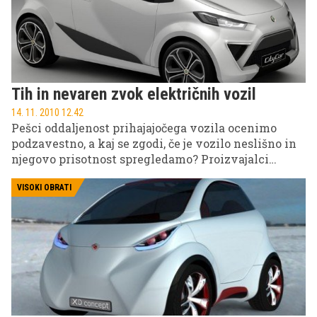
Tih in nevaren zvok električnih vozil
14. 11. 2010 12.42
Pešci oddaljenost prihajajočega vozila ocenimo
podzavestno, a kaj se zgodi, če je vozilo neslišno in
njegovo prisotnost spregledamo? Proizvajalci
hibridnih in električnih vozil so lahko upravičeno
zaskrbljeni zaradi varnosti pešcev.
VISOKI OBRATI