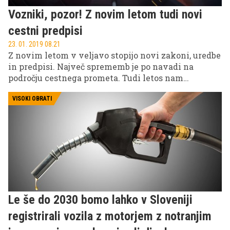
Vozniki, pozor! Z novim letom tudi novi
cestni predpisi
23. 01. 2019 08.21
Z novim letom v veljavo stopijo novi zakoni, uredbe
in predpisi. Največ sprememb je po navadi na
področju cestnega prometa. Tudi letos nam
osvežena zakonodaja ponuja kar nekaj novosti. Če
se želite izogniti kaznim, priporočamo nadaljnje
VISOKI OBRATI
branje.
Le še do 2030 bomo lahko v Sloveniji
registrirali vozila z motorjem z notranjim