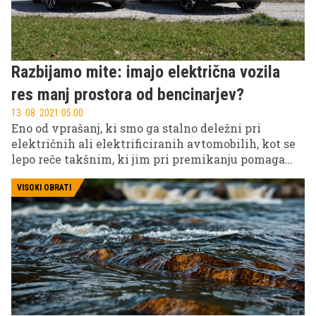
Razbijamo mite: imajo električna vozila
res manj prostora od bencinarjev?
13. 08. 2021 05.00
Eno od vprašanj, ki smo ga stalno deležni pri
električnih ali elektrificiranih avtomobilih, kot se
lepo reče takšnim, ki jim pri premikanju pomaga
tudi elektrika, je, koliko manj prostora imajo. Ker
tukaj je velika baterija in potem ni več prtljažnika, a
VISOKI OBRATI
ne?! No, ne nujno!