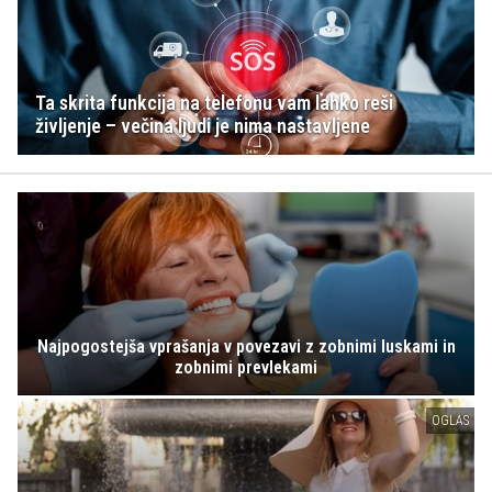
Ta skrita funkcija na telefonu vam lahko reši
življenje – večina ljudi je nima nastavljene
Najpogostejša vprašanja v povezavi z zobnimi luskami in
zobnimi prevlekami
OGLAS