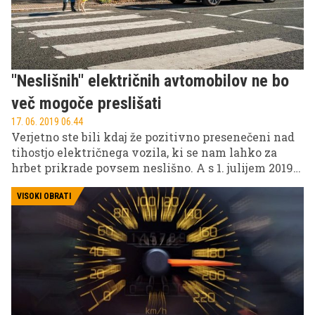
''Neslišnih'' električnih avtomobilov ne bo
več mogoče preslišati
17. 06. 2019 06.44
Verjetno ste bili kdaj že pozitivno presenečeni nad
tihostjo električnega vozila, ki se nam lahko za
hrbet prikrade povsem neslišno. A s 1. julijem 2019
električna vozila ne bodo več smela ''hoditi po
prstih'', saj bodo morala imeti po direktivi Evropske
VISOKI OBRATI
unije na novo homologirana električna vozila in
hibridna vozila vgrajen sistem za zvočno
opozarjanje. Gre za t. i. akustični sistem AVAS
(krajše za Acoustic Vehicle Alert System), ki bo pri
vožnji počasnejši od 20 km/h opozarjal pešce in
kolesarje na bližino ''neslišnega'' vozila.