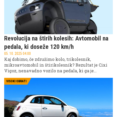
Revolucija na štirih kolesih: Avtomobil na
pedala, ki doseže 120 km/h
05. 10. 2025 04.00
Kaj dobimo, če združimo kolo, trikolesnik,
mikroavtomobil in štirikolesnik? Rezultat je Cixi
Vigoz, nenavadno vozilo na pedala, ki ga je
francosko podjetje Cixi predstavilo javnosti kot
svojo vizijo prihodnosti mobilnosti.
VISOKI OBRATI