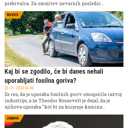
prebivalca. Za omejitev nevarnih posledic
podnebnih sprememb bi morali izpuste zmanjšati
na manj kot dve toni na osebo. Čeprav so bili s
NOVICE
strani vlad začrtani številni podnebni cilji in
vpeljane sistemske spremembe, pa te ne bodo
dovolj, če tudi državljani ne bomo pometli pred
lastnim pragom in s tem pripomogli k stabilnemu
podnebju.
Kaj bi se zgodilo, če bi danes nehali
uporabljati fosilna goriva?
25. 01. 2020 06.00
Že res, da je uporaba fosilnih goriv omogočila razvoj
industrije, a že Theodor Roosevelt je dejal, da je
njihova uporaba ''kot bi za kurjenje kamina
uporabili kose pohištva, ker je to lažje kot iti ven po
kup drv.'' Kljub številnim pozivom in pariški zavezi
ZABAVA
ne storimo dovolj, da bi ustavili globalno