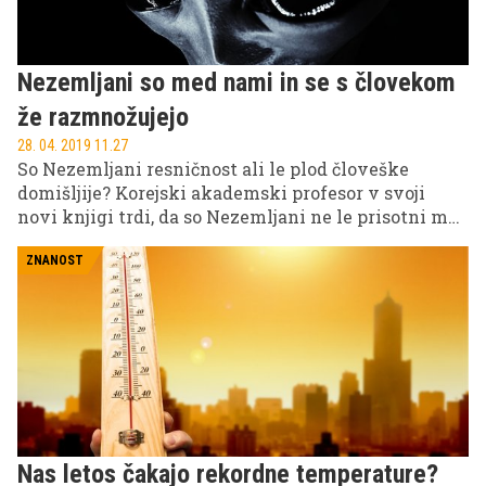
Nezemljani so med nami in se s človekom
že razmnožujejo
28. 04. 2019 11.27
So Nezemljani resničnost ali le plod človeške
domišljije? Korejski akademski profesor v svoji
novi knjigi trdi, da so Nezemljani ne le prisotni med
nami, ampak da se tudi že razmnožujejo s človeško
raso, z namenom, da bi ustvarili hibridno vrsto, ki
ZNANOST
bo rešila naš planet in celotno biosfero.
Nas letos čakajo rekordne temperature?