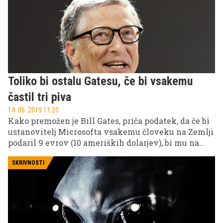
segrevanje. A kaj bi se zgodilo, če bi danes prenehali
uporabljati fosilna goriva?
Toliko bi ostalu Gatesu, če bi vsakemu
častil tri piva
14. 06. 2019 11.20
Kako premožen je Bill Gates, priča podatek, da če bi
ustanovitelj Microsofta vsakemu človeku na Zemlji
podaril 9 evrov (10 ameriških dolarjev), bi mu na
računu še vedno ostalo neverjetnih 17,8 milijarde
evrov (20 milijard ameriških dolarjev).
SKRIVNOSTI