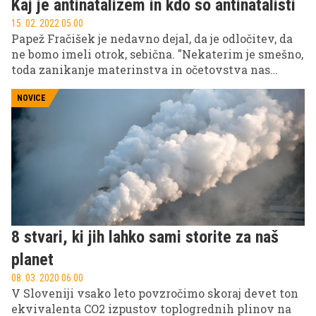
Kaj je antinatalizem in kdo so antinatalisti
15. 02. 2022 05.00
Papež Fračišek je nedavno dejal, da je odločitev, da
ne bomo imeli otrok, sebična. "Nekaterim je smešno,
toda zanikanje materinstva in očetovstva nas
pomanjša – oropa nas človeškosti. Domovina brez
naraščaja trpi,'' je prepričan svet oče. Statistični
NOVICE
podatki v Sloveniji kažejo, da število parov brez
otrok narašča precej hitreje kot število parov z
otroki, čeravno število družin pri nas raste. Med
razlogi sta tudi skrb za okolje in negotova oz. skrb
vzbujajoča prihodnost. Ena od temeljnih idej
antinatalizma, filozofskega in etičnega prepričanja,
je, da sta reprodukcija in rojevanje otrok sebična in
škodljiva odločitev. Antinatalisti se zavzemajo za
8 stvari, ki jih lahko sami storite za naš
prekinitev genske verige.
planet
08. 03. 2020 06.00
V Sloveniji vsako leto povzročimo skoraj devet ton
ekvivalenta CO2 izpustov toplogrednih plinov na