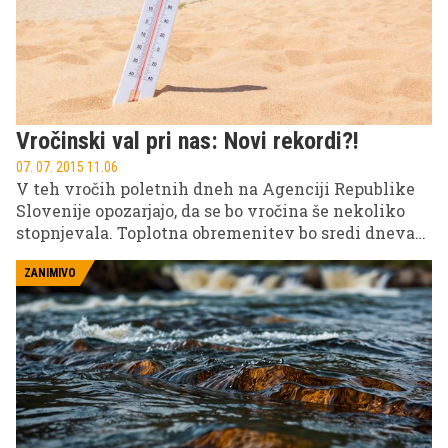
Vročinski val pri nas: Novi rekordi?!
07. 07. 2015 11.06
V teh vročih poletnih dneh na Agenciji Republike
Slovenije opozarjajo, da se bo vročina še nekoliko
stopnjevala. Toplotna obremenitev bo sredi dneva
in popoldne najvišja v Ljubljanski kotlini in na
Goriškem, od ponedeljka dalje tudi drugod.
ZANIMIVO
Temperature se bodo popoldne vrtele okoli 37
stopinj Celzija, dnevna temperaturna povprečja
bodo presegla 26 stopinj Celzija. Hkrati s
segrevanjem ozračja se segreva tudi morje. Se obeta
nov rekord?