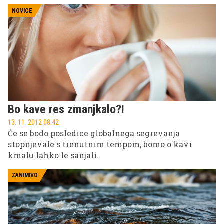
NOVICE
Bo kave res zmanjkalo?!
13. 11. 2012 08.42
Če se bodo posledice globalnega segrevanja
stopnjevale s trenutnim tempom, bomo o kavi
kmalu lahko le sanjali.
ZANIMIVO