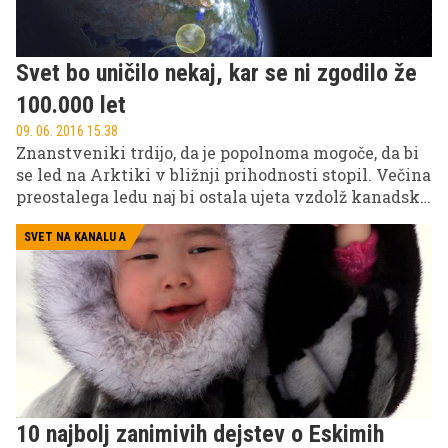
Svet bo uničilo nekaj, kar se ni zgodilo že
100.000 let
09. 06. 2016 15.38
Znanstveniki trdijo, da je popolnoma mogoče, da bi
se led na Arktiki v bližnji prihodnosti stopil. Večina
preostalega ledu naj bi ostala ujeta vzdolž kanadske
obale.
SVET NA KANALU A
10 najbolj zanimivih dejstev o Eskimih