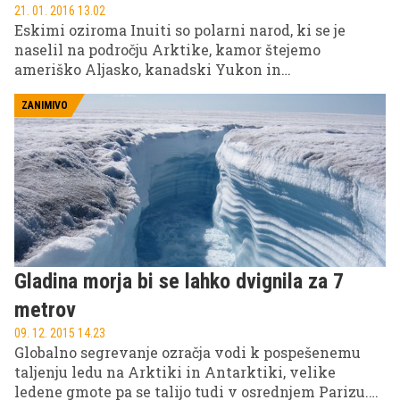
21. 01. 2016 13.02
Eskimi oziroma Inuiti so polarni narod, ki se je
naselil na področju Arktike, kamor štejemo
ameriško Aljasko, kanadski Yukon in
Severozahodna ozemlja, Grenlandijo, severne dele
Norveške, Švedske in Finske skupaj z norveškim
ZANIMIVO
otočjem Svalbard ter rusko severno Sibirijo od
Murmanska na zahodu do Čukotskega polotoka na
vzhodu skupaj z Novosibirskimi otoki in otočjem
Nova zemlja. Tu veter divja tudi s hitrostjo nad 150
km/h, vrtinči sneg na kopnem in lomi ledeno skorjo
na morju, temperature pa se spustijo tudi na -70
stopinj Celzija.
Gladina morja bi se lahko dvignila za 7
metrov
09. 12. 2015 14.23
Globalno segrevanje ozračja vodi k pospešenemu
taljenju ledu na Arktiki in Antarktiki, velike
ledene gmote pa se talijo tudi v osrednjem Parizu.