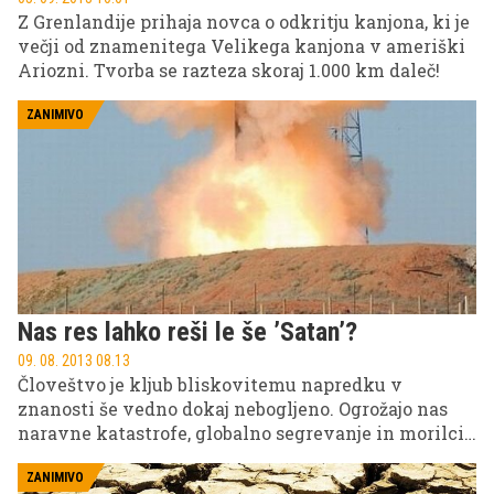
Z Grenlandije prihaja novca o odkritju kanjona, ki je
večji od znamenitega Velikega kanjona v ameriški
Ariozni. Tvorba se razteza skoraj 1.000 km daleč!
ZANIMIVO
Nas res lahko reši le še ’Satan’?
09. 08. 2013 08.13
Človeštvo je kljub bliskovitemu napredku v
znanosti še vedno dokaj nebogljeno. Ogrožajo nas
naravne katastrofe, globalno segrevanje in morilci
iz vesolja. Prihaja rešitev za zadnjo ’nadlogo’ iz
Rusije?
ZANIMIVO