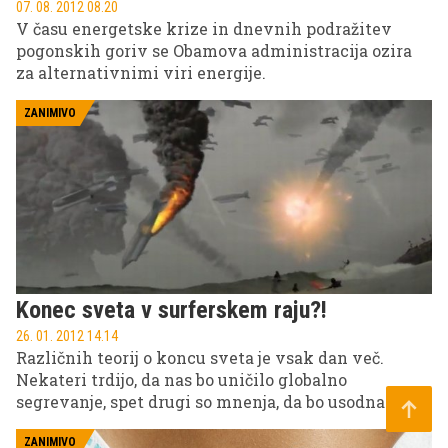
07. 08. 2012 08.20
V času energetske krize in dnevnih podražitev
pogonskih goriv se Obamova administracija ozira
za alternativnimi viri energije.
ZANIMIVO
Konec sveta v surferskem raju?!
26. 01. 2012 14.14
Različnih teorij o koncu sveta je vsak dan več.
Nekateri trdijo, da nas bo uničilo globalno
segrevanje, spet drugi so mnenja, da bo usodna tretja
svetovna vojna, najdejo pa se tudi taki, ki verjamejo,
da bodo našo usodo zapečatili Nezemljani.
ZANIMIVO