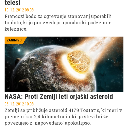
telesi
10. 12. 2012 08.38
Francozi bodo za ogrevanje stanovanj uporabili
toploto, ki jo proizvedejo uporabniki podzemne
železnice.
ZANIMIVO
NASA: Proti Zemlji leti orjaški asteroid
06. 12. 2012 10.08
Zemlji se približuje asteroid 4179 Toutatis, ki meri v
premeru kar 2,4 kilometra in ki ga številni že
povezujejo z 'napovedano' apokalipso.