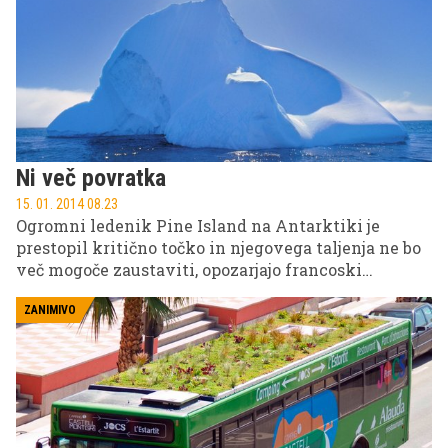
bo morska gladina v naslednjih stoletjih dvigala
hitreje od dosedanjih ocen. Ocene se gibljejo med 1,2
do tri metre.
Ni več povratka
15. 01. 2014 08.23
Ogromni ledenik Pine Island na Antarktiki je
prestopil kritično točko in njegovega taljenja ne bo
več mogoče zaustaviti, opozarjajo francoski
strokovnjaki. V prihodnjih 20 letih bi lahko
omenjeni ledenik k zvišanju gladine oceanov
ZANIMIVO
prispeval cel centimeter, poroča francoska tiskovna
agencija AFP.