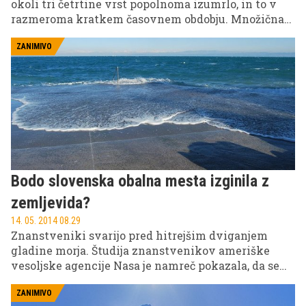
okoli tri četrtine vrst popolnoma izumrlo, in to v
razmeroma kratkem časovnem obdobju. Množična
izumrtja so doslej črtala meje med različnimi
obdobji v geoloških dobah, kar se odraža v velikih
ZANIMIVO
spremembah v ekologiji, te pa so razvidne iz fosilov
in plasti kamnin, ki tvorijo geološki zapis.
Bodo slovenska obalna mesta izginila z
zemljevida?
14. 05. 2014 08.29
Znanstveniki svarijo pred hitrejšim dviganjem
gladine morja. Študija znanstvenikov ameriške
vesoljske agencije Nasa je namreč pokazala, da se
velika ledena plošča na zahodu Antarktike sesuva
hitreje, kot so pričakovali, kar lahko pomeni, da se
ZANIMIVO