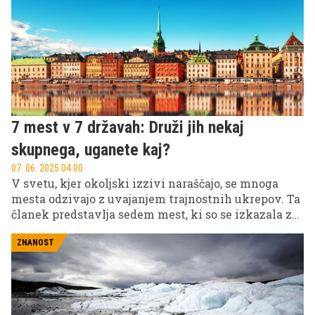
zahodni Evropi do hladnejših temperatur na
Balkanu.
7 mest v 7 državah: Druži jih nekaj
skupnega, uganete kaj?
07. 06. 2025 04.00
V svetu, kjer okoljski izzivi naraščajo, se mnoga
mesta odzivajo z uvajanjem trajnostnih ukrepov. Ta
članek predstavlja sedem mest, ki so se izkazala za
zgled pri ohranjanju okolja. Odkrijte, kako ta mesta
ustvarjajo boljšo prihodnost za vse.
ZNANOST