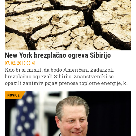
New York brezplačno ogreva Sibirijo
07. 02. 2013 08.41
Kdo bi si mislil, da bodo Američani kadarkoli
brezplačno ogrevali Sibirijo. Znanstveniki so
opazili zanimiv pojav prenosa toplotne energije, ki
globalno segrevanje predstavlja v povsem novi luči.
NOVICE