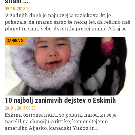
strani ...
09. 10. 2018 10.09
V zadnjih dneh je najnovejša raziskava, ki je
pokazala, da imamo samo še nekaj let, da rešimo naš
planet in sami sebe, dvignila precej prahu. A kaj se
bo zgodilo, če naredimo to, kar od nas zahtevajo
znanstveniki?
ZANIMIVO
10 najbolj zanimivih dejstev o Eskimih
20. 01. 2017 09.00
Eskimi oziroma Inuiti so polarni narod, ki se je
naselil na območju Arktike, kamor štejemo
ameriško Aljasko, kanadski Yukon in
Severozahodna ozemlja, Grenlandijo, severne dele