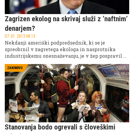
Zagrizen ekolog na skrivaj služi z ’naftnim’
denarjem?
07. 01. 2013 08.13
Nekdanji ameriški podpredsednik, ki se je
spreobrnil v zagretega ekologa in nasprotnika
industrijskemu onesnaževanju, je v žep pospravil 76
milijonov ’naftnega’ denarja.
ZANIMIVO
Stanovanja bodo ogrevali s človeškimi