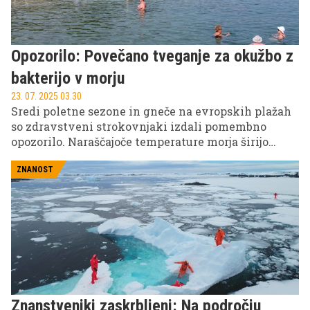
Opozorilo: Povečano tveganje za okužbo z
bakterijo v morju
23. 07. 2025 03.30
Sredi poletne sezone in gneče na evropskih plažah
so zdravstveni strokovnjaki izdali pomembno
opozorilo. Naraščajoče temperature morja širijo
nevarno bakterijo, ki se skriva v topli, brakični vodi
in predstavlja vse večje tveganje za zdravje
ZNANOST
plavalcev in ljubiteljev morskih sadežev.
Znanstveniki zaskrbljeni: Na področju