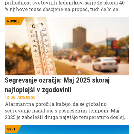
prihodnost svetovnih ledenikov, saj je že skoraj 40
% njihove mase obsojene na propad, tudi če bi se
segrevanje ustavilo. Napovedali so dvig morske
gladine in pozvali k zmanjšanju globalnega
NOVICE
segrevanja za ohranitev ledeniškega ledu.
Segrevanje ozračja: Maj 2025 skoraj
najtoplejši v zgodovini!
13. 06. 2025 03.30
Alarmantna poročila kažejo, da se globalno
segrevanje nadaljuje s pospešenim tempom. Maj
2025 je zabeležil drugo najvišjo temperaturo doslej,
le malo pod rekordom. To opozarja na kritično
situacijo, z izrazitimi vplivi po vsej Evropi, od suš v
SVET