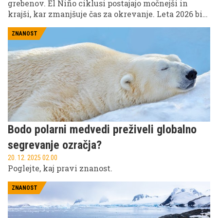
grebenov. El Niño ciklusi postajajo močnejši in
krajši, kar zmanjšuje čas za okrevanje. Leta 2026 bi
lahko prišlo do nepopravljivih škod.
ZNANOST
Bodo polarni medvedi preživeli globalno
segrevanje ozračja?
20. 12. 2025 02.00
Poglejte, kaj pravi znanost.
ZNANOST