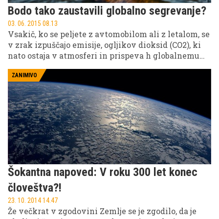
Bodo tako zaustavili globalno segrevanje?
03. 06. 2015 08.13
Vsakič, ko se peljete z avtomobilom ali z letalom, se
v zrak izpuščajo emisije, ogljikov dioksid (CO2), ki
nato ostaja v atmosferi in prispeva h globalnemu
segrevanju. Drevesa sicer porabljajo CO2 in v
procesu fotosinteze v ozračje sproščajo plin kisik
ZANIMIVO
(O2), a tudi če bi povsod, kjer je mogoče, nasadili
drevje, ne bi rešili težave. Imeli bi hkrati tudi
presežek lesa, tega bi morali kuriti, pri tem pa bi se
znova sproščal ogljik.
Šokantna napoved: V roku 300 let konec
človeštva?!
23. 10. 2014 14.47
Že večkrat v zgodovini Zemlje se je zgodilo, da je