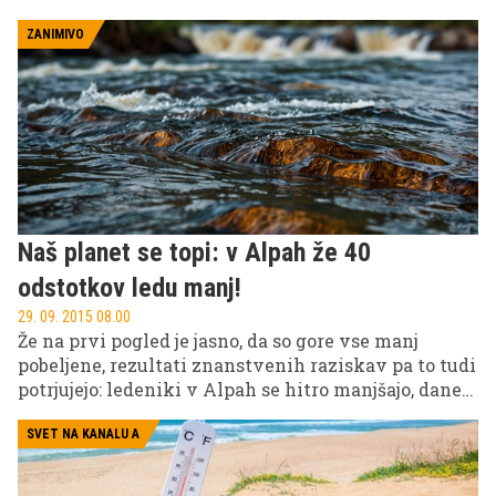
Gre za umetnino Olafurja Eliassona, s katero
umetnik opozarja na iztekanje časa za oblikovanje
ZANIMIVO
novega globalnega podnebnega dogovora.
Naš planet se topi: v Alpah že 40
odstotkov ledu manj!
29. 09. 2015 08.00
Že na prvi pogled je jasno, da so gore vse manj
pobeljene, rezultati znanstvenih raziskav pa to tudi
potrjujejo: ledeniki v Alpah se hitro manjšajo, danes
pa jih je že kar okoli 40 odstotkov manj, kot jih je
bilo pred 50 leti.
SVET NA KANALU A