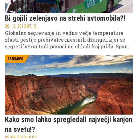
Bi gojili zelenjavo na strehi avtomobila?!
20. 12. 2013 07.15
Globalno segrevanje in vedno večje temperature
zlasti pestijo prebivalce mestnih džungel, kjer se
segreti beton tudi ponoči ne ohladi kaj prida. Španci
imajo rešitev!
ZANIMIVO
Kako smo lahko spregledali največji kanjon
na svetu!?
05. 09. 2013 10.01