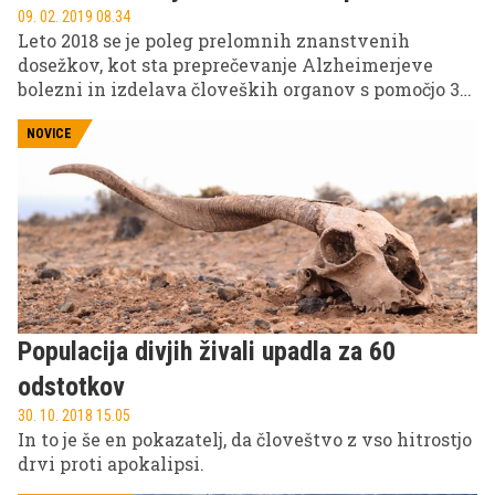
09. 02. 2019 08.34
Leto 2018 se je poleg prelomnih znanstvenih
dosežkov, kot sta preprečevanje Alzheimerjeve
bolezni in izdelava človeških organov s pomočjo 3-
D tiskalnika, v zgodovino zapisalo kot četrto
najtoplejše leto od pričetka merjenja temperature.
NOVICE
Populacija divjih živali upadla za 60
odstotkov
30. 10. 2018 15.05
In to je še en pokazatelj, da človeštvo z vso hitrostjo
drvi proti apokalipsi.