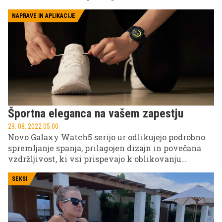
kolesarskim izzivom nasproti. Še prej pa se je
potrebno na novo sezono kolesarjenja dobro
NAPRAVE IN APLIKACIJE
pripraviti – ali veste, kako?
Športna eleganca na vašem zapestju
29. 08. 2022 05.00
Novo Galaxy Watch5 serijo ur odlikujejo podrobno
spremljanje spanja, prilagojen dizajn in povečana
vzdržljivost, ki vsi prispevajo k oblikovanju
vsakodnevnih navad za boljše zdravje in počutje.
Hkrati pa je odličen moden dodatek za vsakega
SEKSI
pravega moškega.