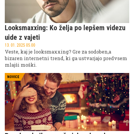
Looksmaxxing: Ko želja po lepšem videzu
uide z vajeti
13. 01. 2025 05.00
Veste, kaj je looksmaxxing? Gre za sodoben,a
bizaren internetni trend, ki ga ustvarjajo predvsem
mlajši moški.
NOVICE