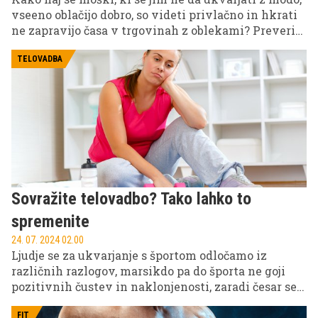
vseeno oblačijo dobro, so videti privlačno in hkrati
ne zapravijo časa v trgovinah z oblekami? Preverite
v nadaljevanju.
TELOVADBA
Sovražite telovadbo? Tako lahko to
spremenite
24. 07. 2024 02.00
Ljudje se za ukvarjanje s športom odločamo iz
različnih razlogov, marsikdo pa do športa ne goji
pozitivnih čustev in naklonjenosti, zaradi česar se
le stežka spravi k telovadbi. Spodaj razkrivamo
nekaj trikov, s katerimi bo vadba postala užitek.
FIT