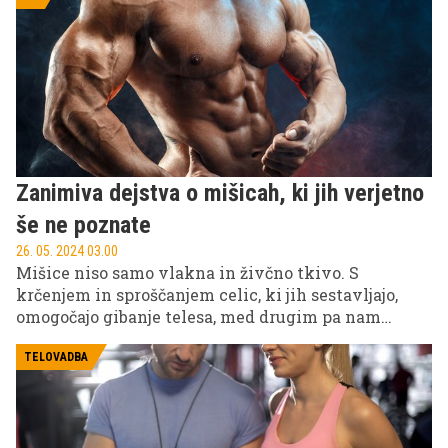
Zanimiva dejstva o mišicah, ki jih verjetno
še ne poznate
26. 05. 2024 03.00
Mišice niso samo vlakna in živčno tkivo. S
krčenjem in sproščanjem celic, ki jih sestavljajo,
omogočajo gibanje telesa, med drugim pa nam
pomagajo kuriti kalorije. Z vadbo jih lahko
razvijamo in krepimo. A vse to že veste, zato vam v
TELOVADBA
nadaljevanju serviramo nekatera dejstva o mišicah,
ki jih verjetno še ne poznate.