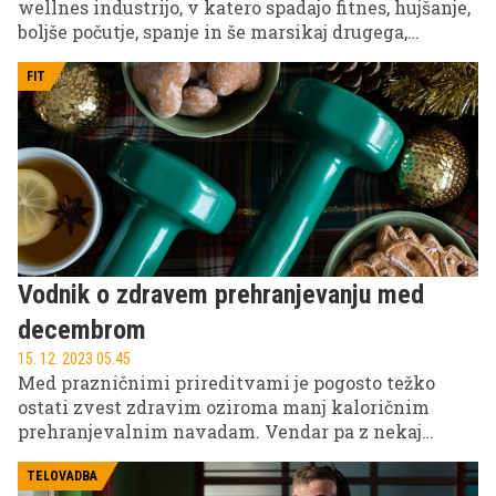
wellnes industrijo, v katero spadajo fitnes, hujšanje,
boljše počutje, spanje in še marsikaj drugega,
poplavlja totalno sranje in idiotizem. Govorim o
garantiranih, hitrih metodah, ki ne, da samo ne
FIT
delujejo, temveč so tudi škodljive. Tako na
fiziološkem kot na psihofizičnem področju.
Nekateri od vas si ne boste želeli slišati
naslednjega, ampak hej, zato smo tukaj ...
Vodnik o zdravem prehranjevanju med
decembrom
15. 12. 2023 05.45
Med prazničnimi prireditvami je pogosto težko
ostati zvest zdravim oziroma manj kaloričnim
prehranjevalnim navadam. Vendar pa z nekaj
preprostimi strategijami lahko uživate v okusnih
prazničnih dobrotah, hkrati pa ohranjate svojo fit
TELOVADBA