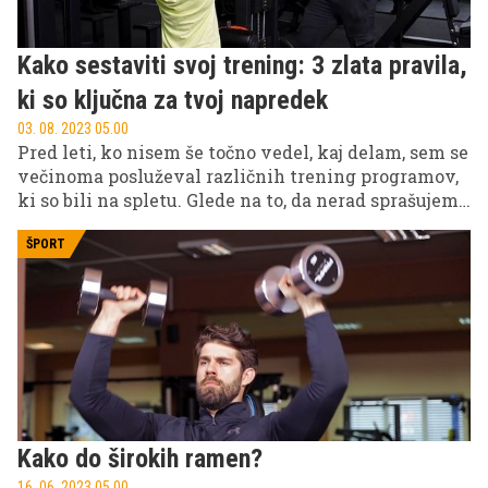
Kako sestaviti svoj trening: 3 zlata pravila,
ki so ključna za tvoj napredek
03. 08. 2023 05.00
Pred leti, ko nisem še točno vedel, kaj delam, sem se
večinoma posluževal različnih trening programov,
ki so bili na spletu. Glede na to, da nerad sprašujem
za pomoč, sem takrat raje poskušal različne
programe, kot da bi nekoga, ki ve, kaj dela, vprašal
ŠPORT
za nasvet. Skozi leta sem zaradi izkušenj, učenja,
raziskav ter svojih trenerjev spoznal, kaj meni
najbolj ustreza z vidika treninga. Tako učinkovitost,
kot tudi kaj je meni dejansko ''fajn'' delati. Ker
konec dneva, če vsaj malo ne uživaš oz. ne delaš
tistega, kar ti paše, ne boš dolgo zdržal.
Kako do širokih ramen?
16. 06. 2023 05.00