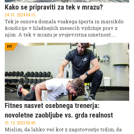
Kako se pripraviti za tek v mrazu?
24. 01. 2024 04.15
Tek je osnova domala vsakega športa in marsikdo
kondicijo v hladnejših mesecih vzdržuje prav z
njim. A tek v mrazu je svojevrstna umetnost.
Zimski tek od nas zahteva precej več premisleka
kot sicer, saj vladajo težje razmere, kar pomeni, da je
FIT
rekreacija otežena. Tek pozimi tako ni isti teku v
toplem vremenu. Naj ne traja predolgo, saj v mrazu
ne smemo teči ekstremnih razdalj, ker s tem
škodujete lastnemu zdravju. S tem namreč tvegate
podhladitev, vnetja, ozebline ipd.
Fitnes nasvet osebnega trenerja:
novoletne zaobljube vs. grda realnost
31. 12. 2023 05.00
Mislim, da lahko več kot z zagotovostjo trdim, da