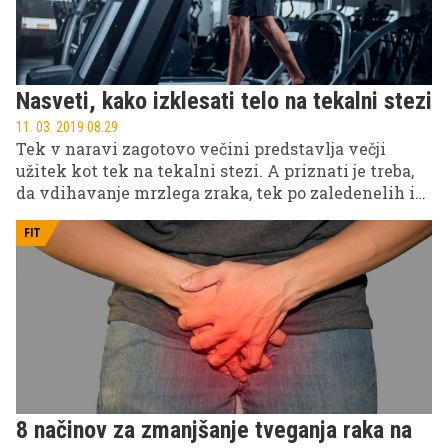
Nasveti, kako izklesati telo na tekalni stezi
11. 03. 2019 08.29
Tek v naravi zagotovo večini predstavlja večji
užitek kot tek na tekalni stezi. A priznati je treba,
da vdihavanje mrzlega zraka, tek po zaledenelih in
ponekod zasneženih poteh tudi ni ravno najbolj
varen, če tega niste vajeni. Zato si v teh hladnih
FIT
dneh privoščite učinkovit trening kar na tekalni
stezi.
8 načinov za zmanjšanje tveganja raka na