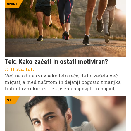
ŠPORT
Tek: Kako začeti in ostati motiviran?
05. 11. 2025 12.15
Večina od nas si vsako leto reče, da bo začela več
migati, a med načrtom in dejanji pogosto zmanjka
tisti glavni korak. Tek je ena najlažjih in najbolj
učinkovitih oblik rekreacije, s katero lahko začnete
kjerkoli in kadarkoli. Ne potrebujete fitnes kartice
STIL
ali drage opreme, le dobre športne copate in nekaj
volje.