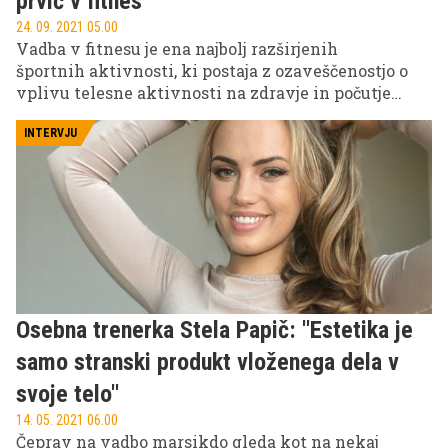
prvič v fitnes
24. 09. 2021 05.00
Vadba v fitnesu je ena najbolj razširjenih
športnih aktivnosti, ki postaja z ozaveščenostjo o
vplivu telesne aktivnosti na zdravje in počutje
samo še popularnejša. A marsikdo ima o fitnesu in
vadbi napačno predstavo. Bližnjice ne obstajajo, zato
INTERVJU
pa se začnejo rezultati ob pravilni vadbi hitro
kazati tudi na zunaj. Še najhitreje, če vam ob strani
stoji izkušen osebni trener, kot je Daniel Jelovič, ki
ima za vse ''začetnike'' nekaj zlata vrednih
nasvetov. Pri doseganju rezultatov vam bodo prišli
še kako prav.
Osebna trenerka Stela Papič: ''Estetika je
samo stranski produkt vloženega dela v
svoje telo''
14. 05. 2021 06.00
Čeprav na vadbo marsikdo gleda kot na nekaj