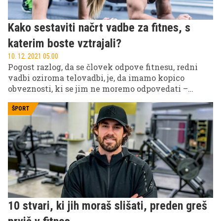
Kako sestaviti načrt vadbe za fitnes, s
katerim boste vztrajali?
10. 12. 2021 05.00
Pogost razlog, da se človek odpove fitnesu, redni
vadbi oziroma telovadbi, je, da imamo kopico
obveznosti, ki se jim ne moremo odpovedati –
služba, šolanje, družina, hobiji, projekti po službi itd.
Poleg tega je telovadba, če se je lotimo resno,
ŠPORT
pogosto kompleksna in dolgotrajna. Izgovorov,
zakaj zanjo nimate časa, je dovolj, toda z aktivnim
načrtom se da vse izgovore odpraviti.
10 stvari, ki jih moraš slišati, preden greš