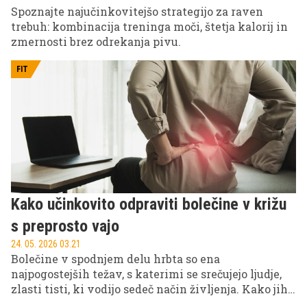
Spoznajte najučinkovitejšo strategijo za raven
trebuh: kombinacija treninga moči, štetja kalorij in
zmernosti brez odrekanja pivu.
FIT
Kako učinkovito odpraviti bolečine v križu
s preprosto vajo
24. 05. 2026 03.21
Bolečine v spodnjem delu hrbta so ena
najpogostejših težav, s katerimi se srečujejo ljudje,
zlasti tisti, ki vodijo sedeč način življenja. Kako jih
lahko ublažimo?