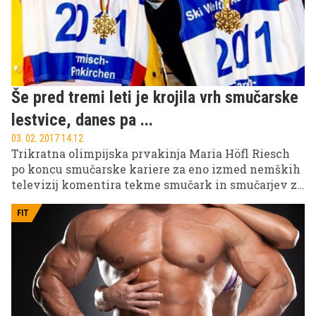
Še pred tremi leti je krojila vrh smučarske
lestvice, danes pa ...
03. 02. 2017 14.12
Trikratna olimpijska prvakinja Maria Höfl Riesch
po koncu smučarske kariere za eno izmed nemških
televizij komentira tekme smučark in smučarjev za
svetovni pokal, veliko časa pa posveča tudi fitnesu
in ozaveščanju o zdravem načinu življenja. Prav v
FIT
ta namen je pred nedavnim izdala knjigo z vajami,
jedilniki in nasveti za zdravo telo. Kaj torej svetuje
lepa Maria?