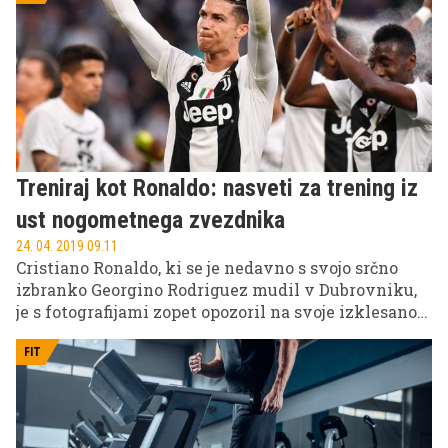
osebni trener Daniel Jelovič pripravil vodič, kako
ponovno pristopiti k vadbi, da se ne bi ''zaleteli v
zid''.
Treniraj kot Ronaldo: nasveti za trening iz
ust nogometnega zvezdnika
24. 04. 2019 09.11
Cristiano Ronaldo, ki se je nedavno s svojo srčno
izbranko Georgino Rodriguez mudil v Dubrovniku,
je s fotografijami zopet opozoril na svoje izklesano
telo. Marsikdo se sprašuje, kako mu pri 34 letih to
uspeva. Njegove nasvete za trening razkrivamo v
FIT
nadaljevanju.