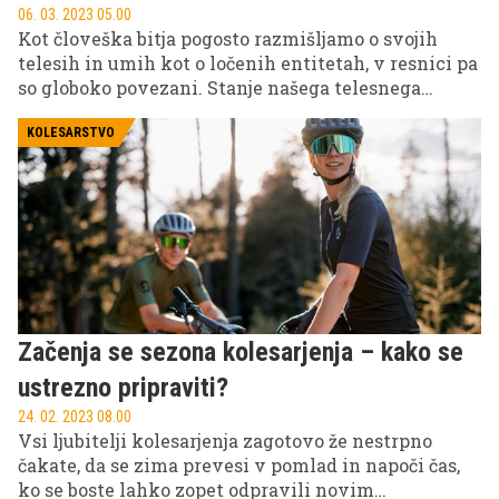
06. 03. 2023 05.00
Kot človeška bitja pogosto razmišljamo o svojih
telesih in umih kot o ločenih entitetah, v resnici pa
so globoko povezani. Stanje našega telesnega
zdravja lahko močno vpliva na naše duševno
počutje in obratno. Kot osebni trener sem iz prve
KOLESARSTVO
roke videl, kako pomembno je upoštevati tako telo
kot duha, ko gre za doseganje splošnega dobrega
počutja. V tem članku bom delil nekaj nasvetov o
tem, kako sta telo in um povezana in kako lahko to
znanje uporabite za optimizacijo svojega zdravja in
telesne pripravljenosti.
Začenja se sezona kolesarjenja – kako se
ustrezno pripraviti?
24. 02. 2023 08.00
Vsi ljubitelji kolesarjenja zagotovo že nestrpno
čakate, da se zima prevesi v pomlad in napoči čas,
ko se boste lahko zopet odpravili novim