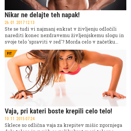
Nikar ne delajte teh napak!
26. 01. 2017 12.13
Ste se tudi vi najmanj enkrat v življenju odločili
narediti konec nezdravemu življenjskemu slogu in
svoje telo 'spraviti v red'? Morda celo v začetku
letošnjega leta? Vse lepo in prav, a kaj ko so želje in
pričakovanja eno, realnost pa nekaj povsem
FIT
drugega. Ker rezultatov po nekaj tednih ni od
nikoder ali pa so prevelike spremembe preveč
stresne, začetna zagnanost hitro zbledi in spet smo
na začetku. A naj bo tokrat drugače; nikar ne
obupajte, ampak najdite motivacijo in vztrajajte!
Vaja, pri kateri boste krepili celo telo!
10. 11. 2015 07.24
Sklece so odlična vaja za krepitev mišic zgornjega