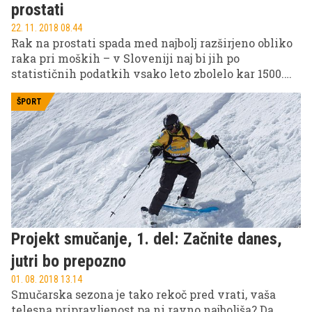
prostati
22. 11. 2018 08.44
Rak na prostati spada med najbolj razširjeno obliko
raka pri moških – v Sloveniji naj bi jih po
statističnih podatkih vsako leto zbolelo kar 1500.
Čeprav za to vrsto raka pogosteje zbolevajo moški,
starejši od 65 let, previdnost ni odveč. Zbrali smo
ŠPORT
nekaj bistvenih preventivnih ukrepov, ki
znanstveno dokazano pripomorejo k zmanjšanju
tveganja in zdravemu življenju.
Projekt smučanje, 1. del: Začnite danes,
jutri bo prepozno
01. 08. 2018 13.14
Smučarska sezona je tako rekoč pred vrati, vaša
telesna pripravljenost pa ni ravno najboljša? Da