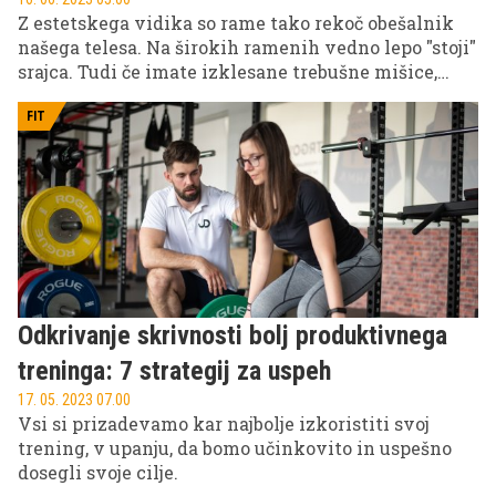
Z estetskega vidika so rame tako rekoč obešalnik
našega telesa. Na širokih ramenih vedno lepo "stoji"
srajca. Tudi če imate izklesane trebušne mišice,
vam bodo široka oz. lepo oblikovana ramena
naredila večjo uslugo pri prvem vtisu – predvsem
FIT
pri nežnejšem spolu.
Odkrivanje skrivnosti bolj produktivnega
treninga: 7 strategij za uspeh
17. 05. 2023 07.00
Vsi si prizadevamo kar najbolje izkoristiti svoj
trening, v upanju, da bomo učinkovito in uspešno
dosegli svoje cilje.