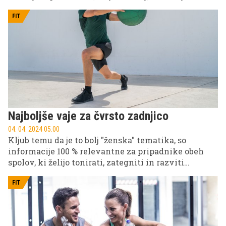
vzdržljivost, pridobite mišično maso, povečate
eksplozivnost ali hočete izgubiti odvečno
FIT
maščobo/kilograme. A napredek je možen zgolj, če
počepe izvajate pravilno. Čeprav izvajanje te
funkcionalne vaje za krepitev spodnjega dela telesa
ni tehnično zahtevno, nepoučeni počepe skoraj
zagotovo izvajajo napačno. S pravilno tehniko boste
hkrati trenirali noge, trebušne mišice, trup in
zadnjico, v nasprotnem primeru pa lahko tvegate
poškodbo.
Najboljše vaje za čvrsto zadnjico
04. 04. 2024 05.00
Kljub temu da je to bolj "ženska" tematika, so
informacije 100 % relevantne za pripadnike obeh
spolov, ki želijo tonirati, zategniti in razviti
zavidanja vredno "rit".
FIT