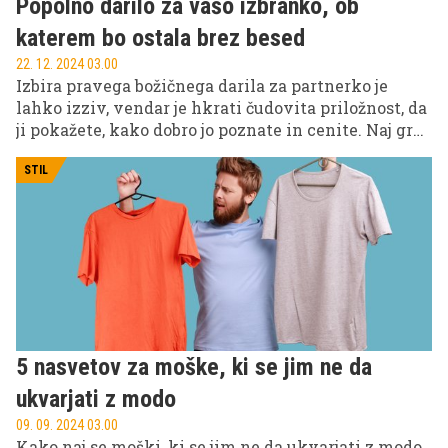
Popolno darilo za vašo izbranko, ob
katerem bo ostala brez besed
22. 12. 2024 03.00
Izbira pravega božičnega darila za partnerko je
lahko izziv, vendar je hkrati čudovita priložnost, da
ji pokažete, kako dobro jo poznate in cenite. Naj gre
za romantično gesto, praktično darilo ali nekaj
edinstvenega, tukaj so ideje, ki bodo navdušile
STIL
vsako žensko.
5 nasvetov za moške, ki se jim ne da
ukvarjati z modo
09. 09. 2024 03.00
Kako naj se moški, ki se jim ne da ukvarjati z modo,