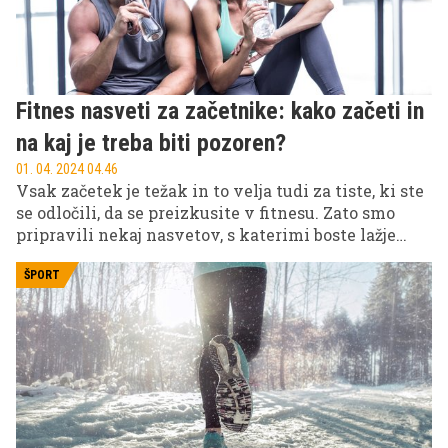
Fitnes nasveti za začetnike: kako začeti in
na kaj je treba biti pozoren?
01. 04. 2024 04.46
Vsak začetek je težak in to velja tudi za tiste, ki ste
se odločili, da se preizkusite v fitnesu. Zato smo
pripravili nekaj nasvetov, s katerimi boste lažje
ugriznili v to jabolko in skozi čas ohranili
motivacijo.
ŠPORT