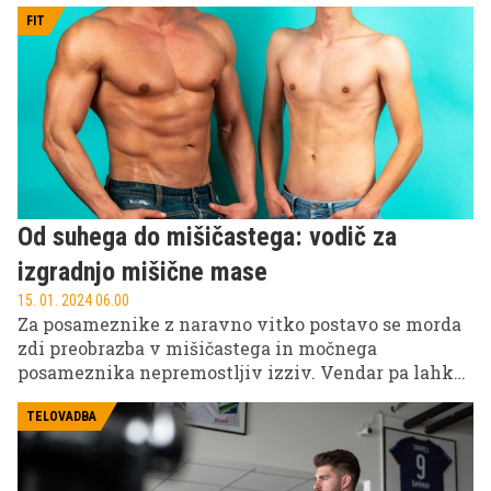
FIT
Od suhega do mišičastega: vodič za
izgradnjo mišične mase
15. 01. 2024 06.00
Za posameznike z naravno vitko postavo se morda
zdi preobrazba v mišičastega in močnega
posameznika nepremostljiv izziv. Vendar pa lahko
s pravim pristopom in predanostjo vsak zgradi
mišično maso in doseže želeno postavo. Ta članek je
TELOVADBA
vodič, ki opisuje ključna načela in strategije, ki vam
bodo pomagali stopiti na pot od suhega telesa do