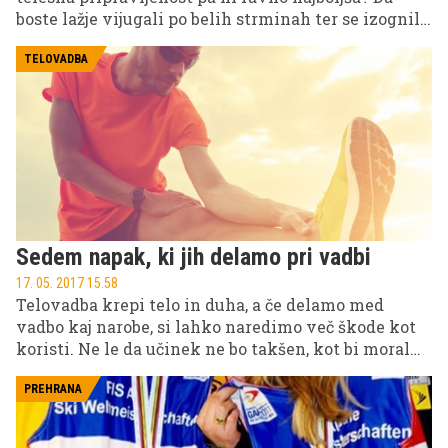
boste lažje vijugali po belih strminah ter se izognili
morebitnim nevšečnostim, poškodbam pa tudi
prehitri utrujenosti na smučišču, smo vam
TELOVADBA
pripravili nekaj nasvetov za boljšo splošno telesno
pripravljenost, ki je pri smučanju še kako potrebna!
Sedem napak, ki jih delamo pri vadbi
17. 05. 2017 15.58
Telovadba krepi telo in duha, a če delamo med
vadbo kaj narobe, si lahko naredimo več škode kot
koristi. Ne le da učinek ne bo takšen, kot bi moral
biti, zaradi napak med izvajanjem vaj se lahko celo
poškodujete.
PREHRANA