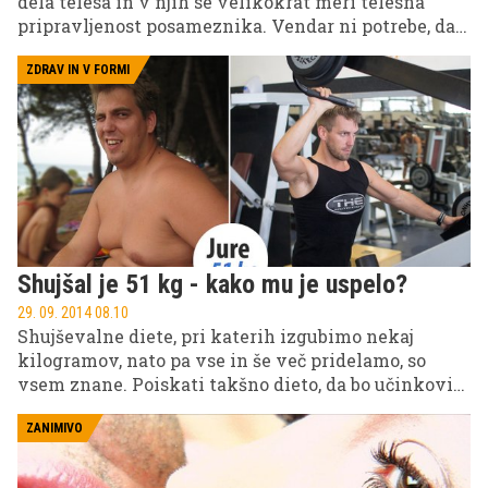
dela telesa in v njih se velikokrat meri telesna
pripravljenost posameznika. Vendar ni potrebe, da
bi si takoj zadali nerealne cilje in želeli biti v njih
najboljši. Če jih nekaj časa niste delali ali ste zadnje
ZDRAV IN V FORMI
čase nekoliko pozabili na telesno vadbo, se jih lotite
počasi in jih izvajajte pravilno. V nadaljevanju
preberite, kakšno vadbo si zastaviti, da bi dosegli
zavidljivo število 100 sklec.
Shujšal je 51 kg - kako mu je uspelo?
29. 09. 2014 08.10
Shujševalne diete, pri katerih izgubimo nekaj
kilogramov, nato pa vse in še več pridelamo, so
vsem znane. Poiskati takšno dieto, da bo učinkovita
in da bomo lahko novo težo tudi vzdrževali, pa je v
poplavi raznovrstnih člankov in nasvetov na
ZANIMIVO
spletu težko izluščiti. Poglejte, kako je uspelo 30-
letnemu Juretu shujšati kar 51 kilogramov! THE