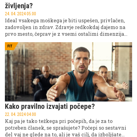
življenja?
24. 04. 2024 05.00
Ideal vsakega moškega je biti uspešen, privlačen,
zadovoljen in zdrav. Zdravje redkokdaj dajemo na
prvo mesto, čeprav je z vsemi ostalimi dimenzijami
prijetnega in zadovoljujočega življenja neogibno
povezano. Zdrav moški je poln energije, ki jo lahko
FIT
vlaga v projekte, ki ga zanimajo – torej je zelo
verjetno uspešen. Hkrati zdravje vpliva na videz in
s tem povečuje našo privlačnost. Kdor je zdrav, se
dobro počuti in je bolj verjetno tudi zadovoljen sam s
sabo. Zdravje je torej odličen prvi cilj, ki postavi
dobro osnovo za dobro življenje na vseh področjih.
Kako pravilno izvajati počepe?
22. 04. 2024 04.00
Kaj pa je tako težkega pri počepih, da je za to
potreben članek, se sprašujete? Počepi so sestavni
del vaj ne glede na to, ali je vaš cilj, da izboljšate