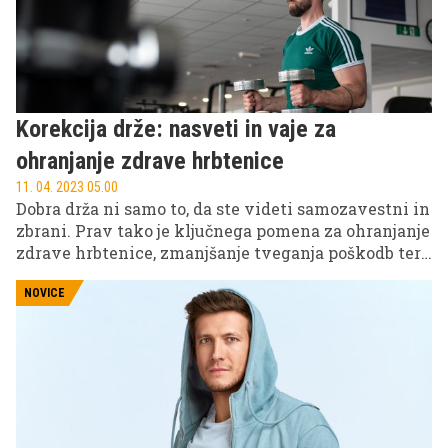
mišičaste postave.
Korekcija drže: nasveti in vaje za
ohranjanje zdrave hrbtenice
11. 04. 2023 05.00
Dobra drža ni samo to, da ste videti samozavestni in
zbrani. Prav tako je ključnega pomena za ohranjanje
zdrave hrbtenice, zmanjšanje tveganja poškodb ter
izboljšanje dihanja in prebave.
NOVICE