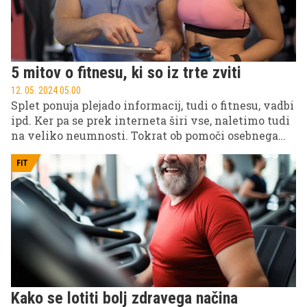
5 mitov o fitnesu, ki so iz trte zviti
12. 05. 2024 05.00
Splet ponuja plejado informacij, tudi o fitnesu, vadbi
ipd. Ker pa se prek interneta širi vse, naletimo tudi
na veliko neumnosti. Tokrat ob pomoči osebnega
trenerja Daniela Jeloviča razbijamo nekatere mite o
fitnesu.
FIT
Kako se lotiti bolj zdravega načina