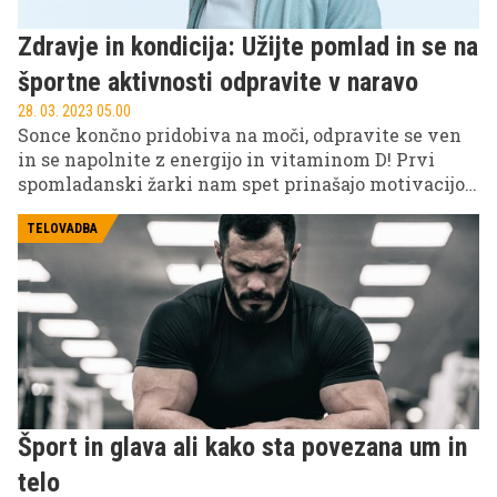
Zdravje in kondicija: Užijte pomlad in se na
športne aktivnosti odpravite v naravo
28. 03. 2023 05.00
Sonce končno pridobiva na moči, odpravite se ven
in se napolnite z energijo in vitaminom D! Prvi
spomladanski žarki nam spet prinašajo motivacijo
za gibanje in nas vabijo k disciplini. Ujemite val
evforije toplejšega vremena in izboljšajte svojo
TELOVADBA
kondicijo, saj nam pomlad ponuja celo vrsto
športnih aktivnosti. Naj vas naši nasveti
navdihnejo!
Šport in glava ali kako sta povezana um in
telo