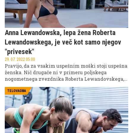
Anna Lewandowska, lepa žena Roberta
Lewandowskega, je več kot samo njegov
''privesek''
29. 07. 2022 05.00
Pravijo, da za vsakim uspešnim moški stoji uspešna
ženska. Nič drugače ni v primeru poljskega
nogometnega zvezdnika Roberta Lewandovskega,
ki se lahko za svojo fizično pripravo v veliki meri
zahvali svoji ženi. Življenjskih sopotnic slavnih
TELOVADBA
nogometašev, ki so kot po pravilu same lepotice, se
drži sloves, da je njihovo edino delo vzdrževanje
videza. K sreči obstajajo izjeme, in Anna
Lewandowska to vsekakor je. Je lepa in atraktivna,
a hkrati tudi pametna in podjetna.