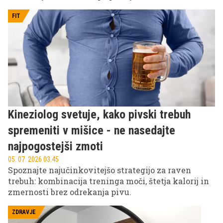
zvezdnik s svojo močjo, hitrostjo in eksplozivnostjo
navdušuje nogometne navijače, za takšne predstave
FIT
pa potrebuje tudi ogromno energije.
Kineziolog svetuje, kako pivski trebuh
spremeniti v mišice - ne nasedajte
najpogostejši zmoti
05. 07. 2026 03.45
Spoznajte najučinkovitejšo strategijo za raven
trebuh: kombinacija treninga moči, štetja kalorij in
zmernosti brez odrekanja pivu.
ZDRAVJE