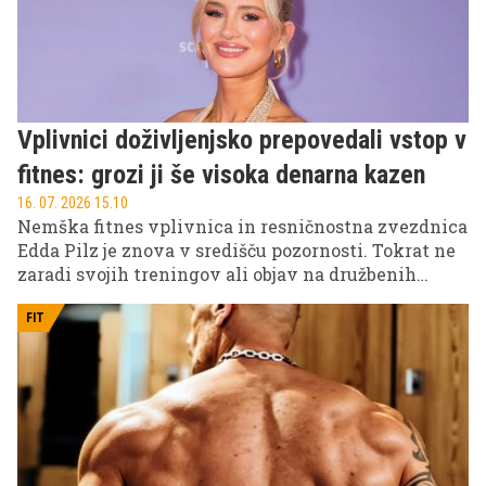
Vplivnici doživljenjsko prepovedali vstop v
fitnes: grozi ji še visoka denarna kazen
16. 07. 2026 15.10
Nemška fitnes vplivnica in resničnostna zvezdnica
Edda Pilz je znova v središču pozornosti. Tokrat ne
zaradi svojih treningov ali objav na družbenih
omrežjih, temveč zaradi doživljenjske prepovedi
vstopa v fitnes centre. Sama trdi, da je bila tarča
FIT
ljubosumja, iz fitnesa pa odgovarjajo, da je večkrat
kršila hišni red.