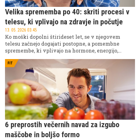
Velika sprememba po 40: skriti procesi v
telesu, ki vplivajo na zdravje in počutje
13. 05. 2026 03.45
Ko moški dopolni štirideset let, se v njegovem
telesu začnejo dogajati postopne, a pomembne
spremembe, ki vplivajo na hormone, energijo,
počutje in telesno sestavo. Te spremembe pogosto
pridejo neopazno, zato jih mnogi ne povežejo z leti,
FIT
ampak z vsakdanjim stresom ali življenjskim
slogom.
6 preprostih večernih navad za izgubo
maščobe in boljšo formo