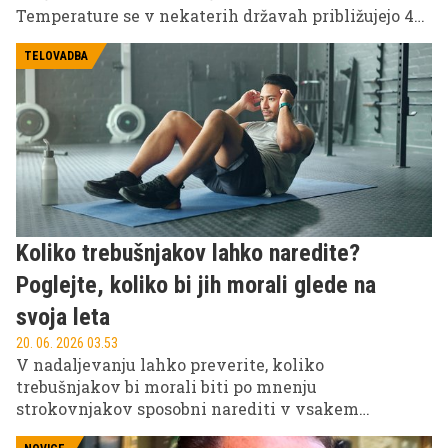
Temperature se v nekaterih državah približujejo 40
stopinjam Celzija, oblasti pa zaradi vse večjih
tveganj za zdravje prebivalcev uvajajo izredne
TELOVADBA
ukrepe.
Koliko trebušnjakov lahko naredite?
Poglejte, koliko bi jih morali glede na
svoja leta
20. 06. 2026 03.53
V nadaljevanju lahko preverite, koliko
trebušnjakov bi morali biti po mnenju
strokovnjakov sposobni narediti v vsakem
starostnem obdobju.