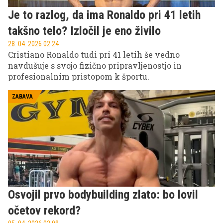
Je to razlog, da ima Ronaldo pri 41 letih
takšno telo? Izločil je eno živilo
28. 04. 2026 02.24
Cristiano Ronaldo tudi pri 41 letih še vedno
navdušuje s svojo fizično pripravljenostjo in
profesionalnim pristopom k športu.
ZABAVA
Osvojil prvo bodybuilding zlato: bo lovil
očetov rekord?