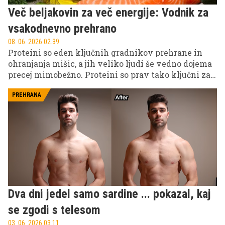
Več beljakovin za več energije: Vodnik za
vsakodnevno prehrano
08. 06. 2026 02.39
Proteini so eden ključnih gradnikov prehrane in
ohranjanja mišic, a jih veliko ljudi še vedno dojema
precej mimobežno. Proteini so prav tako ključni za
občutek sitosti, obnovo tkiv, stabilnejšo energijo čez
dan in splošno dobro počutje. Prav zato višji vnos
PREHRANA
proteinov ni pomemben le za tiste, ki trenirajo,
ampak za vsakogar, ki želi jesti bolj uravnoteženo.
Dva dni jedel samo sardine ... pokazal, kaj
se zgodi s telesom
03. 06. 2026 03.11