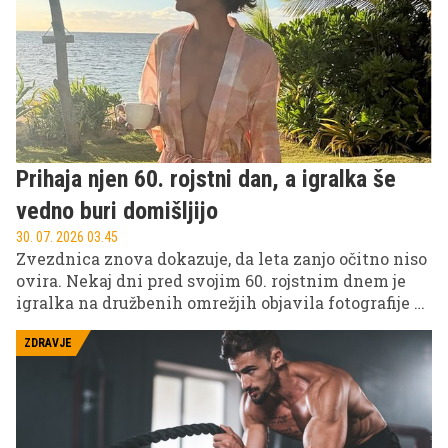
Prihaja njen 60. rojstni dan, a igralka še
vedno buri domišljijo
30. 07. 2026 03.45
Zvezdnica znova dokazuje, da leta zanjo očitno niso
ovira. Nekaj dni pred svojim 60. rojstnim dnem je
igralka na družbenih omrežjih objavila fotografije z
razkošnih počitnic, na katerih je v kopalkah
pokazala izklesano postavo in navdušila svoje
ZDRAVJE
sledilce.