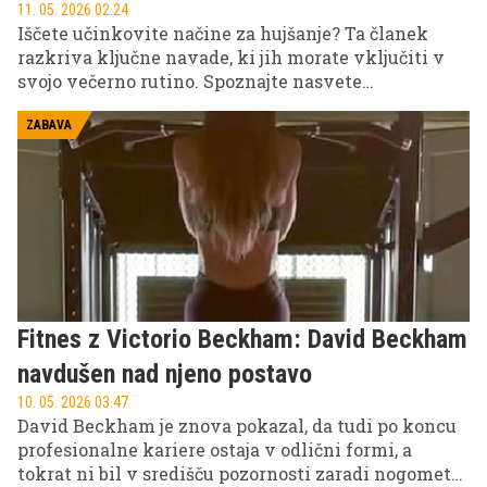
11. 05. 2026 02.24
Iščete učinkovite načine za hujšanje? Ta članek
razkriva ključne navade, ki jih morate vključiti v
svojo večerno rutino. Spoznajte nasvete
strokovnjakov, ki vam bodo pomagali doseči in
ohraniti idealno telesno težo. Pridobite najboljše
ZABAVA
rezultate s pametnimi odločitvami.
Fitnes z Victorio Beckham: David Beckham
navdušen nad njeno postavo
10. 05. 2026 03.47
David Beckham je znova pokazal, da tudi po koncu
profesionalne kariere ostaja v odlični formi, a
tokrat ni bil v središču pozornosti zaradi nogometa,