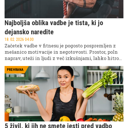
Najboljša oblika vadbe je tista, ki jo
dejansko naredite
18. 02. 2026 04.00
Začetek vadbe v fitnesu je pogosto pospremljen z
mešanico motivacije in negotovosti. Prostor, poln
naprav, uteži in ljudi z več izkušnjami, lahko hitro
ustvari občutek, da je treba vse vedeti že prvi dan. V
resnici pa je začetek precej preprostejši, če
PREHRANA
pristopimo premišljeno in brez nepotrebnega
pretiravanja.
5 živil, ki jih ne smete jesti pred vadbo