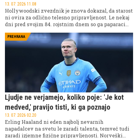
13. 07. 2026 11.08
Hollywoodski zvezdnik je znova dokazal, da starost
ni ovira za odlično telesno pripravljenost. Le nekaj
dni pred svojim 84. rojstnim dnem so ga paparaci
ujeli med samostojnim kolesarjenjem po ulicah Los
Angelesa, kjer je s svojo športno postavo in energijo
PREHRANA
navdušil številne oboževalce.
Ljudje ne verjamejo, koliko poje: 'Je kot
medved,' pravijo tisti, ki ga poznajo
13. 07. 2026 02.20
Erling Haaland ni eden najbolj nevarnih
napadalcev na svetu le zaradi talenta, temveč tudi
zaradi izjemne fizične pripravljenosti. Norveški