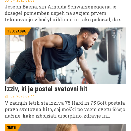
05. 04. 2026 02.08
Joseph Baena, sin Arnolda Schwarzeneggerja, je
dosegel pomemben uspeh na svojem prvem
tekmovanju v bodybuildingu in tako pokazal, da se
trdo delo in predanost splačata.
TELOVADBA
Izziv, ki je postal svetovni hit
31. 03. 2026 03.44
V zadnjih letih sta izziva 75 Hard in 75 Soft postala
prava svetovna hita, saj moški po vsem svetu iščejo
načine, kako izboljšati disciplino, zdravje in
psihično odpornost. Medtem ko 75 Hard zahteva
skrajno predanost, se je kot odgovor na to strogo
SEKSI