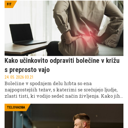
FIT
Kako učinkovito odpraviti bolečine v križu
s preprosto vajo
24. 05. 2026 03.21
Bolečine v spodnjem delu hrbta so ena
najpogostejših težav, s katerimi se srečujejo ljudje,
zlasti tisti, ki vodijo sedeč način življenja. Kako jih
lahko ublažimo?
TELOVADBA