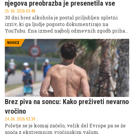
njegova preobrazba je presenetila vse
25. 06. 2026 03.48
30 dni brez alkohola je postal priljubljen spletni
izziv, ki ga ljudje pogosto dokumentirajo na
YouTubu. Ena izmed najbolj odmevnih zgodb prihaja
od ameriškega ustvarjalca vsebin, ki je svoj
enomesečni eksperiment delil z oboževalci in
NOVICE
pokazal, kako se lahko telo in počutje spremenita v
zelo kratkem času.
Brez piva na soncu: Kako preživeti nevarno
vročino
24. 06. 2026 02.39
Poletje se je komaj začelo, velik del Evrope pa se že
sooča z ekstremnim vročinskim valom.