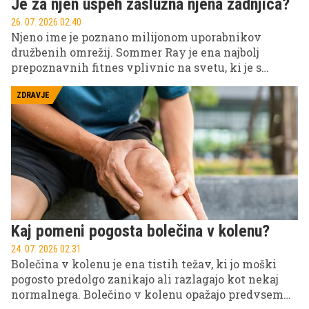
Je za njen uspeh zaslužna njena zadnjica?
26. 07. 2026 02.40
Njeno ime je poznano milijonom uporabnikov
družbenih omrežij. Sommer Ray je ena najbolj
prepoznavnih fitnes vplivnic na svetu, ki je s
svojimi vadbenimi posnetki, fotografijami in
življenjskim slogom zgradila pravo spletno
ZDRAVJE
znamko. Na Instagramu jo spremlja več kot 23
milijonov ljudi, njena priljubljenost pa že leta sproža
tako navdušenje kot tudi številne razprave.
Kaj pomeni pogosta bolečina v kolenu?
24. 07. 2026 02.31
Bolečina v kolenu je ena tistih težav, ki jo moški
pogosto predolgo zanikajo ali razlagajo kot nekaj
normalnega. Bolečino v kolenu opažajo predvsem