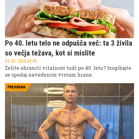
Po 40. letu telo ne odpušča več: ta 3 živila
so večja težava, kot si mislite
03. 05. 2026 03.43
Želite ohraniti vitalnost tudi po 40. letu? Izogibajte
se spodaj navedenim vrstam hrane.
PREHRANA