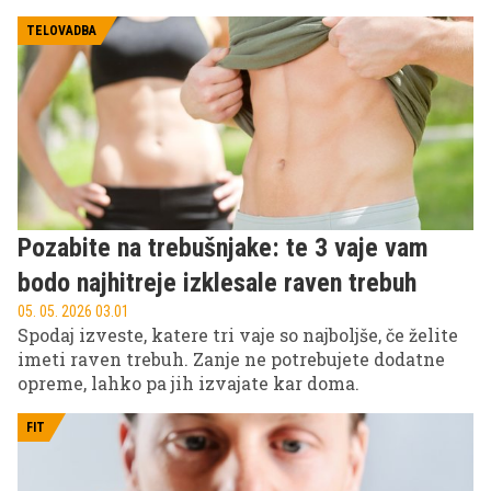
temveč zaradi zabavnega trenutka med domačo
vadbo z ženo Victorio Beckham.
TELOVADBA
Pozabite na trebušnjake: te 3 vaje vam
bodo najhitreje izklesale raven trebuh
05. 05. 2026 03.01
Spodaj izveste, katere tri vaje so najboljše, če želite
imeti raven trebuh. Zanje ne potrebujete dodatne
opreme, lahko pa jih izvajate kar doma.
FIT