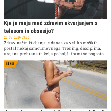
Kje je meja med zdravim ukvarjanjem s
telesom in obsesijo?
26. 07. 2026 03.30
Zdrav način življenja je danes za veliko moških
postal nekaj samoumevnega. Trening, disciplina,
urejena prehrana in želja po boljši formi so pogosto
predstavljeni kot znak ambicioznosti in
samonadzora.
SEKSI