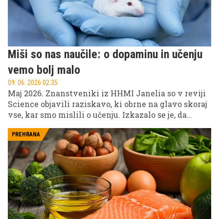
Miši so nas naučile: o dopaminu in učenju
vemo bolj malo
09. 06. 2026 02.35
Maj 2026. Znanstveniki iz HHMI Janelia so v reviji
Science objavili raziskavo, ki obrne na glavo skoraj
vse, kar smo mislili o učenju. Izkazalo se je, da
dopamin ni le nagrada za dobro opravljeno delo,
ampak hkrati tudi nekakšen merilec časa, ki odloča,
PREHRANA
kako hitro se nekaj naučiš. Večja kot je nagrada, dlje
dopamin ostane povišan in hitreje se učimo naprej.
Vprašanje torej ni, kolikokrat ponoviš. Vprašanje je,
kako veliko nagrado si privoščiš.