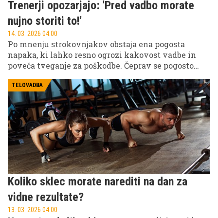
Trenerji opozarjajo: 'Pred vadbo morate
nujno storiti to!'
14. 03. 2026 04.00
Po mnenju strokovnjakov obstaja ena pogosta
napaka, ki lahko resno ogrozi kakovost vadbe in
poveča tveganje za poškodbe. Čeprav se pogosto
spregleda, je prav ta korak ključnega pomena za
varno in učinkovito vadbo.
TELOVADBA
Koliko sklec morate narediti na dan za
vidne rezultate?
13. 03. 2026 04.00