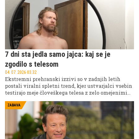
7 dni sta jedla samo jajca: kaj se je
zgodilo s telesom
04. 07. 2026 03.32
Ekstremni prehranski izzivi so v zadnjih letih
postali viralni spletni trend, kjer ustvarjalci vsebin
testirajo meje človeškega telesa z zelo omejenimi
dietami. Eden najbolj znanih primerov je
sedemdnevni jajčni eksperiment, kjer sta
ZABAVA
ustvarjalca en teden jedla skoraj izključno jajca.