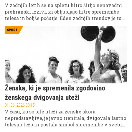
V zadnjih letih se na spletu hitro širijo nenavadni
prehranski izzivi, ki obljubljajo hitre spremembe
telesa in boljše počutje. Eden zadnjih trendov je tudi
post s sardelami, kjer posamezniki več dni uživajo
izključno sardine in delijo svoje izkušnje ter učinke
ŠPORT
na telo in počutje.
Ženska, ki je spremenila zgodovino
ženskega dvigovanja uteži
01. 06. 2026 03.15
V času, ko so bile uteži za ženske skoraj
nepredstavljive, je javno trenirala, dvigovala lastno
telesno težo in postala simbol spremembe v svetu
fitnesa in športne kulture.