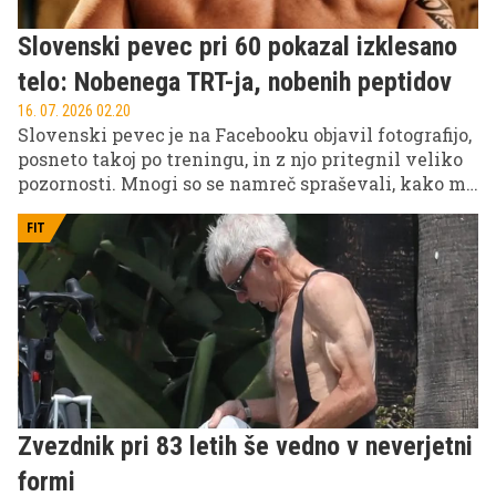
Slovenski pevec pri 60 pokazal izklesano
telo: Nobenega TRT-ja, nobenih peptidov
16. 07. 2026 02.20
Slovenski pevec je na Facebooku objavil fotografijo,
posneto takoj po treningu, in z njo pritegnil veliko
pozornosti. Mnogi so se namreč spraševali, kako mu
pri 60 letih uspeva ohranjati tako izklesano
postavo.
FIT
Zvezdnik pri 83 letih še vedno v neverjetni
formi