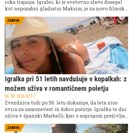
roka trajanja. Igralec, ki je svetovno slavo dosegel
kot nepozabni gladiator Maksim, je za novo filmsko
vlogo pokazal precej bolj mišičasto podobo in
presenetil oboževalce. Tokrat se pripravlja na
ZABAVA
nastop v filmu Highlander, kjer bo stopil ob bok
Henryju Cavillu.
Igralka pri 51 letih navdušuje v kopalkah: z
možem uživa v romantičnem poletju
06. 08. 2026 02.17
Zvezdnica tudi po 50. letu dokazuje, da leta niso
ovira za samozavest in dobro počutje. Igralka te dni
uživa v španski Marbelli, kjer s soprogom preživlja
sproščene trenutke ob morju.
ZABAVA