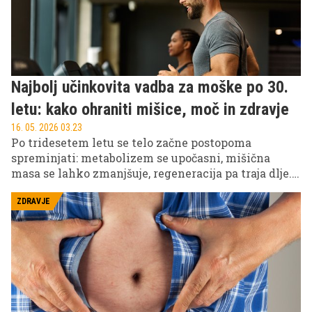
Najbolj učinkovita vadba za moške po 30.
letu: kako ohraniti mišice, moč in zdravje
16. 05. 2026 03.23
Po tridesetem letu se telo začne postopoma
spreminjati: metabolizem se upočasni, mišična
masa se lahko zmanjšuje, regeneracija pa traja dlje.
Prav zato postane pravilno izbrana vadba ključnega
pomena za ohranjanje zdravja, moči in vitalnosti.
ZDRAVJE
Strokovnjaki poudarjajo, da kombinacija različnih
vrst treninga prinaša najboljše rezultate.