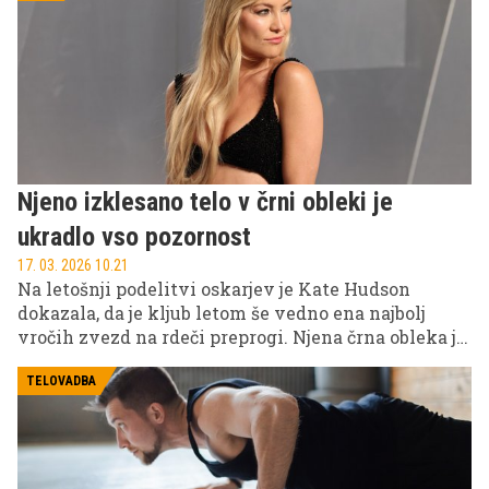
filozofijo razvil bolj življenjski in vzdržen izziv 75
Soft. Kateri izziv je pravi za vas? Preverite v
nadaljevanju.
Njeno izklesano telo v črni obleki je
ukradlo vso pozornost
17. 03. 2026 10.21
Na letošnji podelitvi oskarjev je Kate Hudson
dokazala, da je kljub letom še vedno ena najbolj
vročih zvezd na rdeči preprogi. Njena črna obleka je
popolnoma poudarila izklesano postavo, oboževalci
pa so ostali brez besed.
TELOVADBA