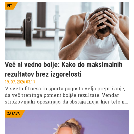
po teku ali nogometu, včasih ob tem v kolenu
škripa ali pa celo zapeče. Dokler lahko hodite,
FIT
delate in trenirate, se zdi, da ni razloga za paniko.
Težava pa je v tem, da koleno redko začne boleti
brez razloga, še redkeje pa se kronična bolečina reši
tako, da jo dovolj dolgo ignorirate.
Več ni vedno bolje: Kako do maksimalnih
rezultatov brez izgorelosti
19. 07. 2026 03.17
V svetu fitnesa in športa pogosto velja prepričanje,
da več treninga pomeni boljše rezultate. Vendar
strokovnjaki opozarjajo, da obstaja meja, kjer telo ne
napreduje več, temveč začne nazadovati.
ZABAVA