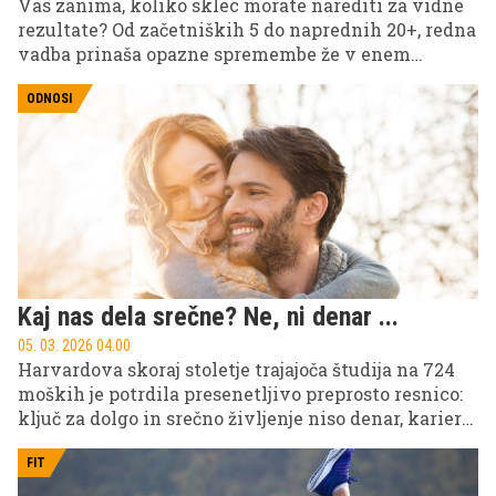
Vas zanima, koliko sklec morate narediti za vidne
rezultate? Od začetniških 5 do naprednih 20+, redna
vadba prinaša opazne spremembe že v enem
mesecu.
ODNOSI
Kaj nas dela srečne? Ne, ni denar ...
05. 03. 2026 04.00
Harvardova skoraj stoletje trajajoča študija na 724
moških je potrdila presenetljivo preprosto resnico:
ključ za dolgo in srečno življenje niso denar, kariera
ali izklesano telo ...
FIT