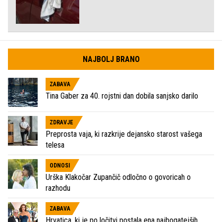
NAJBOLJ BRANO
ZABAVA
Tina Gaber za 40. rojstni dan dobila sanjsko darilo
ZDRAVJE
Preprosta vaja, ki razkrije dejansko starost vašega
telesa
ODNOSI
Urška Klakočar Zupančič odločno o govoricah o
razhodu
ZABAVA
Hrvatica, ki je po ločitvi postala ena najbogatejših