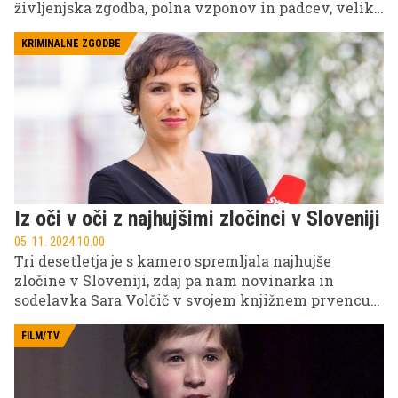
življenjska zgodba, polna vzponov in padcev, veliko
bolj odmevna od vloge v omenjeni seriji.
KRIMINALNE ZGODBE
Iz oči v oči z najhujšimi zločinci v Sloveniji
05. 11. 2024 10.00
Tri desetletja je s kamero spremljala najhujše
zločine v Sloveniji, zdaj pa nam novinarka in
sodelavka Sara Volčič v svojem knjižnem prvencu
prvič odstira tančico zgodb, ki jih je nosila v sebi.
Skozi pronicljivo pero nas popelje v svet ljudi, ki so
FILM/TV
zagrešili okrutna kazniva dejanja, a nam pri tem ne
ponuja enostavnih sodb. V intervjuju nam razkrije,
kateri zločinec ji je pognal strah v kosti, pa tudi, kaj