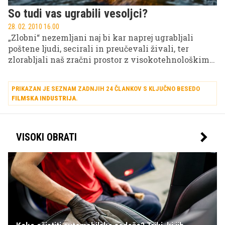
So tudi vas ugrabili vesoljci?
28. 02. 2010 16.00
„Zlobni“ nezemljani naj bi kar naprej ugrabljali
poštene ljudi, secirali in preučevali živali, ter
zlorabljali naš zračni prostor z visokotehnološkimi
plovili.
PRIKAZAN JE SEZNAM ZADNJIH 24 ČLANKOV S KLJUČNO BESEDO
FILMSKA INDUSTRIJA
.
VISOKI OBRATI