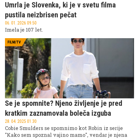
Umrla je Slovenka, ki je v svetu filma
pustila neizbrisen pečat
06. 01. 2026 09.50
Imela je 107 let.
FILM/TV
Se je spomnite? Njeno življenje je pred
kratkim zaznamovala boleča izguba
28. 04. 2025 01.30
Cobie Smulders se spomnimo kot Robin iz serije
"Kako sem spoznal vajino mamo", vendar je njena