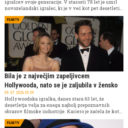
igralcev svoje generacije. V starosti 78 let je umrl
novozelandski igralec, ki je v več kot pet desetletij
dolgi karieri ustvaril številne nepozabne vloge in
postal ena najbolj prepoznavnih osebnosti svetovne
FILM/TV
kinematografije.
Bila je z največjim zapeljivcem
Hollywooda, nato se je zaljubila v žensko
09. 07. 2026 03.39
Hollywoodska igralka, danes stara 63 let, že
desetletja velja za enega najbolj prepoznavnih
obrazov filmske industrije. Kariero je začela že kot
otrok in zelo zgodaj postala ena največjih zvezd
Hollywooda, kar je močno vplivalo tudi na njeno
FILM/TV