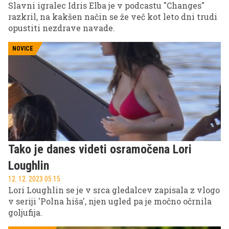
Slavni igralec Idris Elba je v podcastu "Changes"
razkril, na kakšen način se že več kot leto dni trudi
opustiti nezdrave navade.
NOVICE
Tako je danes videti osramočena Lori
Loughlin
12. 12. 2023 05.15
Lori Loughlin se je v srca gledalcev zapisala z vlogo
v seriji 'Polna hiša', njen ugled pa je močno očrnila
goljufija.