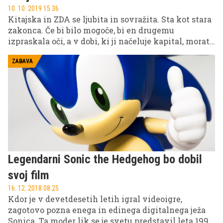
10. 10. 2019 15.36
Kitajska in ZDA se ljubita in sovražita. Sta kot stara
zakonca. Če bi bilo mogoče, bi en drugemu
izpraskala oči, a v dobi, ki ji načeluje kapital, morata
sklepati (gnile) kompromise, ki so velikokrat na
račun človekovih pravih in čistega okolja.
ZABAVA
Priljubljena satirična risana serija South Park, ki
teče že 21. krog in ne beži od kontraverznosti, zato
redno poskrbi za ogorčenje različnih skupin, saj
marsikomu preko satire in sarkazma stopi na žulj.
Epizoda Skupina na Kitajskem (Band in China) pa je
bil očitno kaplja čez rob za kitajske cenzorje, saj so ti
v zvezi z njo zamrznili ali zabrisali vse spletne
sledi.
Legendarni Sonic the Hedgehog bo dobil
svoj film
16. 12. 2018 08.25
Kdor je v devetdesetih letih igral videoigre,
zagotovo pozna enega in edinega digitalnega ježa
Sonica. Ta moder lik se je svetu predstavil leta 1991,