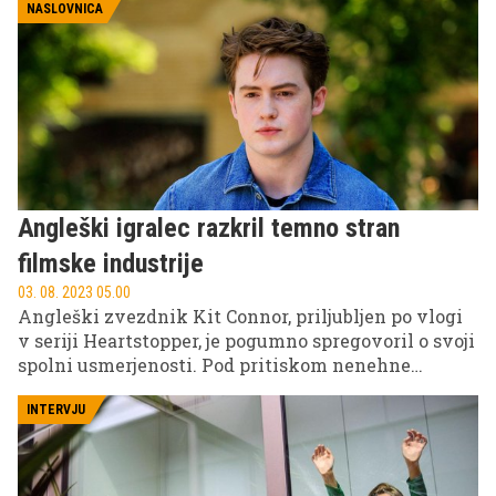
NASLOVNICA
Angleški igralec razkril temno stran
filmske industrije
03. 08. 2023 05.00
Angleški zvezdnik Kit Connor, priljubljen po vlogi
v seriji Heartstopper, je pogumno spregovoril o svoji
spolni usmerjenosti. Pod pritiskom nenehne
medijske izpostavljenosti teme spolne usmerjenosti
je igralec končno povedal več o svoji identiteti.
INTERVJU