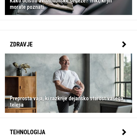
Kako očistiti avtomobilske sedeže? Triki, ki jih
morate poznati
ZDRAVJE
Preprosta vaja, ki razkrije dejansko starost vašega
telesa
TEHNOLOGIJA