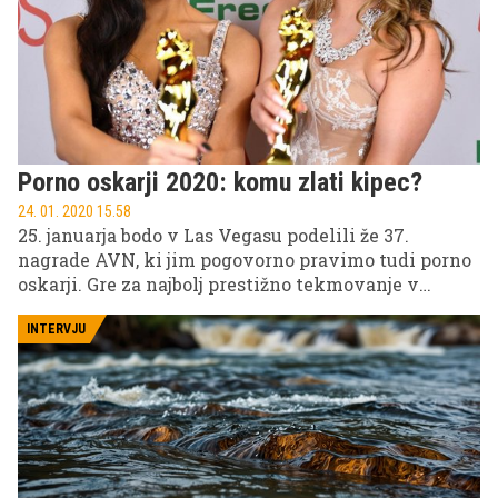
Porno oskarji 2020: komu zlati kipec?
24. 01. 2020 15.58
25. januarja bodo v Las Vegasu podelili že 37.
nagrade AVN, ki jim pogovorno pravimo tudi porno
oskarji. Gre za najbolj prestižno tekmovanje v
pornografski industriji, ki igralkam ne prinaša le
čast in slavo, pač pa tudi močno dvigne ceno.
INTERVJU