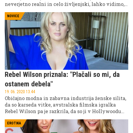
neverjetno realni in celo življenjski, lahko vidimo,
da niso čisto človeški. In prav ta razkorak med
realnim in umetnim se imenuje "uncanny valley".
NOVICE
Gre za izraz, ki opisuje razmerje med človeškim
videzom (in značilnostmi) nekega robota in
čustvenim odzivom, ki nam ga vzbuja. Ta vrzel, ko
se nam nekaj zdi tako zelo resnično in obenem ni,
nam vzbuja občutke nelagodja, odpora, strahu ali
celo gnusa.
Rebel Wilson priznala: ''Plačali so mi, da
ostanem debela''
19. 06. 2020 13.44
Običajno modna in zabavna industrija ženske silita,
da so karseda vitke, avstralska filmska igralka
Rebel Wilson pa je razkrila, da so ji v Hollywoodu
plačali, da je ostala debelušna.
EROTIKA