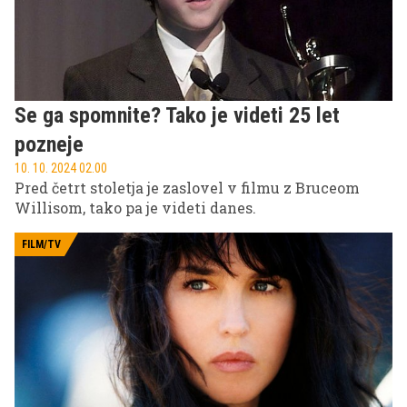
se je glede človeške narave naučila v vseh teh letih
spremljanja kriminalnih dejanj.
Se ga spomnite? Tako je videti 25 let
pozneje
10. 10. 2024 02.00
Pred četrt stoletja je zaslovel v filmu z Bruceom
Willisom, tako pa je videti danes.
FILM/TV