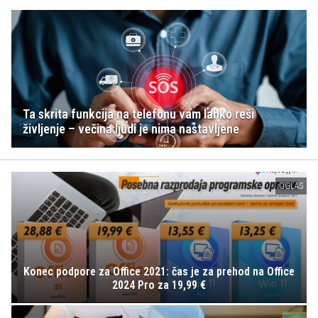
Ta skrita funkcija na telefonu vam lahko reši
življenje – večina ljudi je nima nastavljene
OGLAS
Konec podpore za Office 2021: čas je za prehod na Office
2024 Pro za 19,99 €