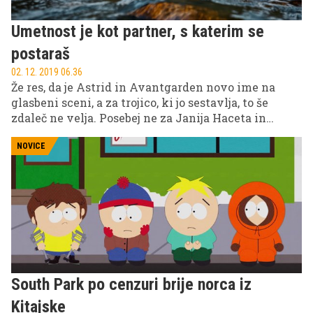
Umetnost je kot partner, s katerim se
postaraš
02. 12. 2019 06.36
Že res, da je Astrid in Avantgarden novo ime na
glasbeni sceni, a za trojico, ki jo sestavlja, to še
zdaleč ne velja. Posebej ne za Janija Haceta in
Martina Štibernika, ki ju verjetno ni treba posebej
predstavljati, saj sta prekaljena glasbena mačka in
NOVICE
pravi inventar slovenske glasbene scene. To sta
osvežila s sodelovanjem z Astrid Kljun, magistrico
opernega petja in šolano harfistko z angelskim
glasom. Nas bo ekipa prihodnje leto na
Nizozemskem zastopala na Evroviziji?
South Park po cenzuri brije norca iz
Kitajske