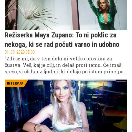
Režiserka Maya Zupano: To ni poklic za
nekoga, ki se rad počuti varno in udobno
31. 03. 2023 05.00
"Zdi se mi, da v tem delu ni veliko prostora za
čustva. Veš, kaj je cilj, in delaš proti temu. Če imaš
srečo, si obdan z ljudmi, ki delajo po istem principu.
Če ne, imaš problem," pove mlada slovenska
režiserka Maya Zupano, ki domuje in deluje v
INTERVJU
Londonu.