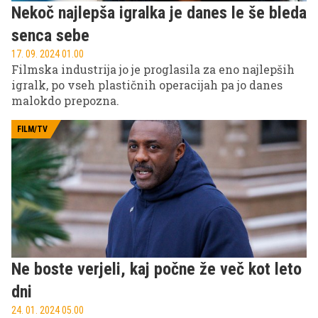
Nekoč najlepša igralka je danes le še bleda
senca sebe
17. 09. 2024 01.00
Filmska industrija jo je proglasila za eno najlepših
igralk, po vseh plastičnih operacijah pa jo danes
malokdo prepozna.
FILM/TV
Ne boste verjeli, kaj počne že več kot leto
dni
24. 01. 2024 05.00