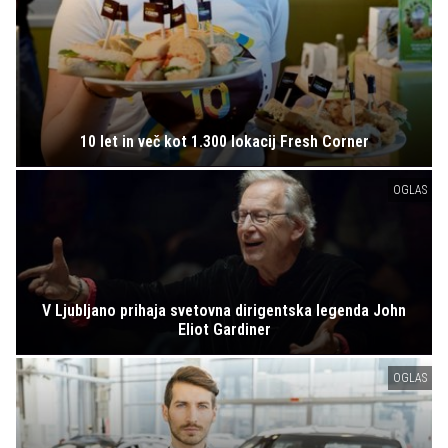
10 let in več kot 1.300 lokacij Fresh Corner
OGLAS
V Ljubljano prihaja svetovna dirigentska legenda John
Eliot Gardiner
OGLAS