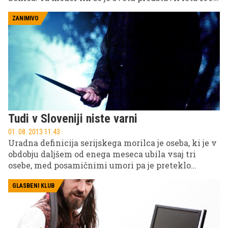
sedaj pa bo dobil svoj lasten film.
ZANIMIVO
Tudi v Sloveniji niste varni
01. 08. 2013 11.43
Uradna definicija serijskega morilca je oseba, ki je v
obdobju daljšem od enega meseca ubila vsaj tri
osebe, med posamičnimi umori pa je preteklo
določeno časovno obdobje. Morilski nagon naj bi
vzpodbudile psihološke motnje posameznika.
GLASBENI KLUB