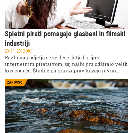
Spletni pirati pomagajo glasbeni in filmski
industriji
23. 11. 2012 08.11
Različna podjetja se že desetletje borijo z
internetnim piratstvom, saj naj bi jim odžiralo velik
kos pogače. Študije pa pravzaprav kažejo ravno
nasprotno.
ZANIMIVO