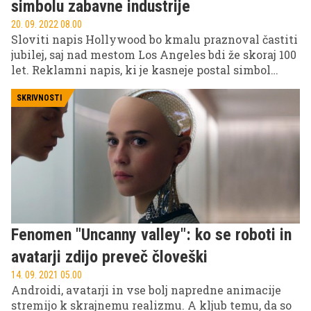
Garbret. "Dogovarjam se za nastope v Monaku in
simbolu zabavne industrije
naslednjo sezono na Ibizi, kar je želja vsakega
20. 09. 2022 08.00
didžeja," ponosno pove.
Sloviti napis Hollywood bo kmalu praznoval častiti
jubilej, saj nad mestom Los Angeles bdi že skoraj 100
let. Reklamni napis, ki je kasneje postal simbol
zabavne industrije v ZDA in po širnem svetu, so
postavili daljnega leta 1923. Danes je priljubljena
SKRIVNOSTI
turistična atrakcija.
Fenomen "Uncanny valley": ko se roboti in
avatarji zdijo preveč človeški
14. 09. 2021 05.00
Androidi, avatarji in vse bolj napredne animacije
stremijo k skrajnemu realizmu. A kljub temu, da so