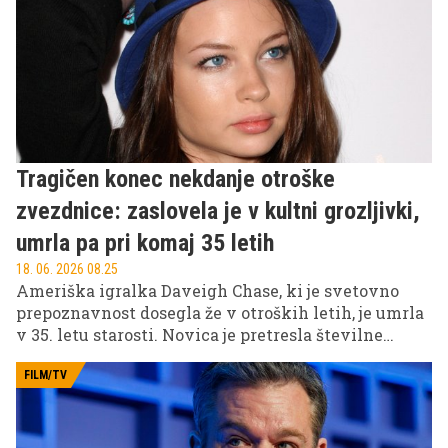
željo po zasebnosti.
Tragičen konec nekdanje otroške
zvezdnice: zaslovela je v kultni grozljivki,
umrla pa pri komaj 35 letih
18. 06. 2026 08.25
Ameriška igralka Daveigh Chase, ki je svetovno
prepoznavnost dosegla že v otroških letih, je umrla
v 35. letu starosti. Novica je pretresla številne
oboževalce, saj je bila povezana z nekaterimi najbolj
prepoznavnimi filmskimi uspešnicami začetka
FILM/TV
tega tisočletja.