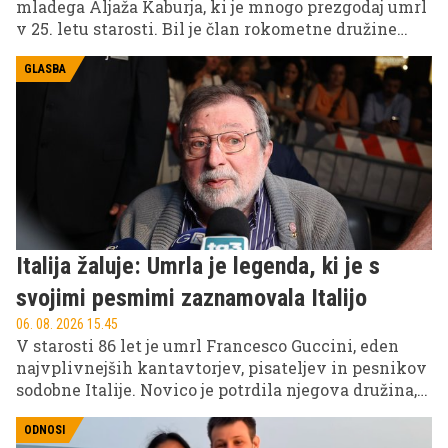
mladega Aljaža Kaburja, ki je mnogo prezgodaj umrl
v 25. letu starosti. Bil je član rokometne družine
Krke in mladi operativni gasilec, ki je s svojo
predanostjo pustil močan pečat med ljudmi, ki so ga
GLASBA
poznali.
Italija žaluje: Umrla je legenda, ki je s
svojimi pesmimi zaznamovala Italijo
06. 08. 2026 15.45
V starosti 86 let je umrl Francesco Guccini, eden
najvplivnejših kantavtorjev, pisateljev in pesnikov
sodobne Italije. Novico je potrdila njegova družina,
ki je sporočila, da je Guccini umrl na svojem domu v
Pavani, pogreb pa bo potekal v ožjem družinskem
ODNOSI