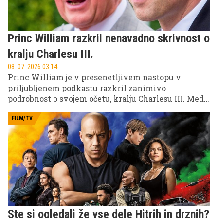
Princ William razkril nenavadno skrivnost o
kralju Charlesu III.
08. 07. 2026 03.14
Princ William je v presenetljivem nastopu v
priljubljenem podkastu razkril zanimivo
podrobnost o svojem očetu, kralju Charlesu III. Med
sproščenim pogovorom je povedal, da britanski
monarh nima prav nobene ljubezni do enega športa
FILM/TV
– pravzaprav naj bi ga ta šport zelo odbijal.
Ste si ogledali že vse dele Hitrih in drznih?