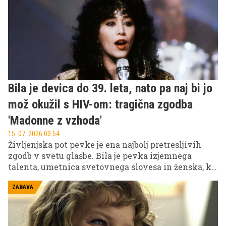
Bila je devica do 39. leta, nato pa naj bi jo
mož okužil s HIV-om: tragična zgodba
'Madonne z vzhoda'
15. 07. 2026 03.54
Življenjska pot pevke je ena najbolj pretresljivih
zgodb v svetu glasbe. Bila je pevka izjemnega
talenta, umetnica svetovnega slovesa in ženska, ki
je s svojim glasom povezovala kulture. Toda za
bleščečo kariero se je skrivala osebna tragedija, ki je
ZABAVA
njeno življenje prekinila veliko prezgodaj.