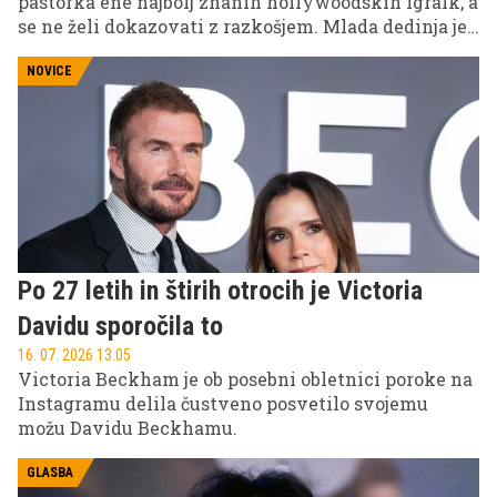
pastorka ene najbolj znanih hollywoodskih igralk, a
se ne želi dokazovati z razkošjem. Mlada dedinja je
svojo pot našla v svetu konjeništva, kjer ji priimek
ne pomaga do zmage.
NOVICE
Po 27 letih in štirih otrocih je Victoria
Davidu sporočila to
16. 07. 2026 13.05
Victoria Beckham je ob posebni obletnici poroke na
Instagramu delila čustveno posvetilo svojemu
možu Davidu Beckhamu.
GLASBA