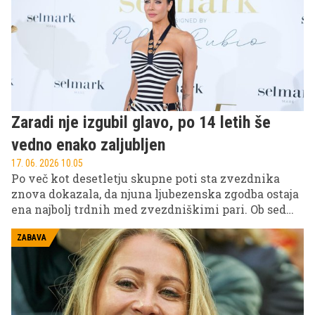
Zaradi nje izgubil glavo, po 14 letih še
vedno enako zaljubljen
17. 06. 2026 10.05
Po več kot desetletju skupne poti sta zvezdnika
znova dokazala, da njuna ljubezenska zgodba ostaja
ena najbolj trdnih med zvezdniškimi pari. Ob sedmi
obletnici poroke sta javnosti pokazala, da tudi po
štirih otrocih in številnih življenjskih preizkušnjah
ZABAVA
še vedno ohranjata posebno povezanost.