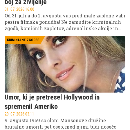
boj za življenje
31. 07. 2026 16.00
Od 31. julija do 2. avgusta vas pred male zaslone vabi
pestra filmska ponudba! Ne zamudite kriminalnih
zgodb, komičnih zapletov, adrenalinske akcije in
filmov za vso družino na POP TV, Kanalu A in KINO.
KRIMINALNE ZGODBE
Umor, ki je pretresel Hollywood in
spremenil Ameriko
29. 07. 2026 03.11
9. avgusta 1969 so člani Mansonove družine
brutalno umorili pet oseb, med njimi tudi nosečo