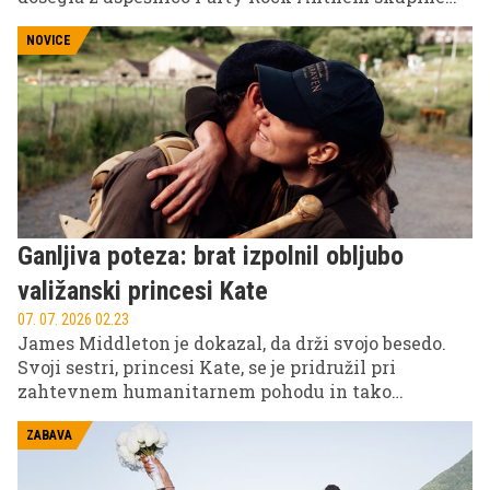
LMFAO. Umrla je pri komaj 37 letih, njena smrt pa je
sprožila številne odzive glasbenih kolegov in
NOVICE
oboževalcev po vsem svetu.
Ganljiva poteza: brat izpolnil obljubo
valižanski princesi Kate
07. 07. 2026 02.23
James Middleton je dokazal, da drži svojo besedo.
Svoji sestri, princesi Kate, se je pridružil pri
zahtevnem humanitarnem pohodu in tako
simbolično uresničil obljubo, ki ji jo je dal v najtežjih
trenutkih med njenim zdravljenjem.
ZABAVA