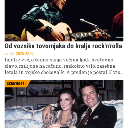
oblast.
Od voznika tovornjaka do kralja rock'n'rolla
26. 07. 2026 03.40
Imel je vse, o čemer sanja večina ljudi: svetovno
slavo, milijone na računu, razkošno vilo, zasebna
letala in vojsko oboževalk. A preden je postal Elvis
Presley, kot ga pozna ves svet, je bil le sramežljiv
fant iz revne družine v Mississippiju. Njegova pot
SKRIVNOSTI
do vrha je bila neverjetna, njegov padec pa prav
tako dramatičen.