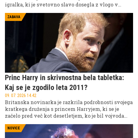
igralka, ki je svetovno slavo dosegla z vlogo v
uspešnici Sodobna družina, tudi danes navdušuje z
videzom, samozavestjo in svojim značilnim
ZABAVA
šarmom.
Princ Harry in skrivnostna bela tabletka:
Kaj se je zgodilo leta 2011?
09. 07. 2026 14.42
Britanska novinarka je razkrila podrobnosti svojega
kratkega druženja s princem Harryjem, ki se je
začelo pred več kot desetletjem, ko je bil vojvoda
Susseški še priljubljen član kraljeve družine in eden
najbolj prepoznavnih obrazov monarhije.
NOVICE