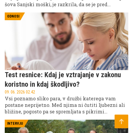
šova Sanjski moški, je razkrila, da se je pred
kratkim odločila za estetski poseg povečanja prsi.
ODNOSI
Test resnice: Kdaj je vztrajanje v zakonu
koristno in kdaj škodljivo?
09. 06. 2026 02.42
Vsi poznamo sliko para, v družbi katerega vam
postane neprijetno. Med njima ni čutiti ljubezni ali
bližine, pogosto pa se spremljata s pikrimi
komentarji in opazno jezo do drugega. Ob tem se
lahko sprašujete: "Zakaj sta sploh še skupaj?". In
INTERVJU
čeprav je morda rešitev na prvo žogo zelo preprosta