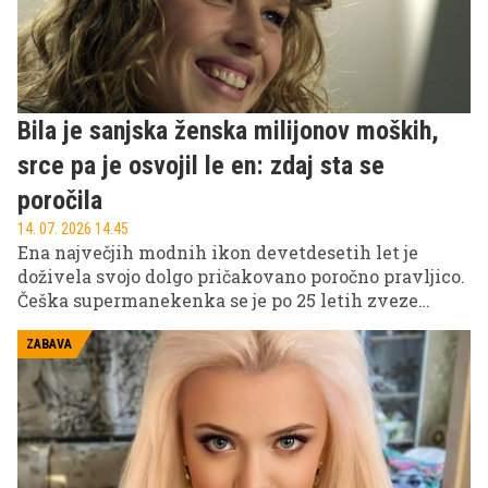
Bila je sanjska ženska milijonov moških,
srce pa je osvojil le en: zdaj sta se
poročila
14. 07. 2026 14.45
Ena največjih modnih ikon devetdesetih let je
doživela svojo dolgo pričakovano poročno pravljico.
Češka supermanekenka se je po 25 letih zveze
poročila z italijanskim poslovnežem.
ZABAVA