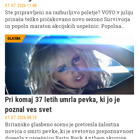
07. 07. 2026 11.48
Ste pripravljeni na razburljivo poletje? VOYO v juliju
prinaša težko pričakovano novo sezono Survivorja
in popoln maraton akcijskih uspešnic. Popolna
izbira za vse, ki iščete napetost in pravo dozo
adrenalina kar na svojem kavču.
GLASBA
Pri komaj 37 letih umrla pevka, ki jo je
poznal ves svet
07. 07. 2026 08.19
Britansko glasbeno sceno je pretresla žalostna
novica o smrti pevke, ki je svetovno prepoznavnost
dosegla z uspešnico Party Rock Anthem skupine