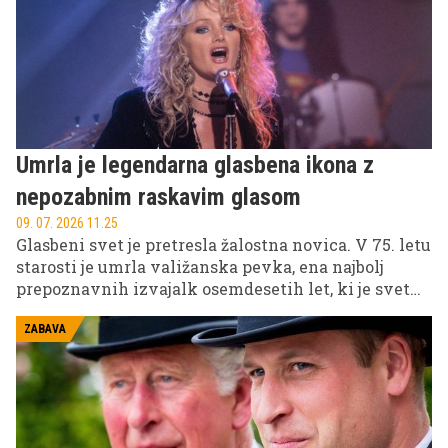
Umrla je legendarna glasbena ikona z
nepozabnim raskavim glasom
09. 07. 2026 11.25
Glasbeni svet je pretresla žalostna novica. V 75. letu
starosti je umrla valižanska pevka, ena najbolj
prepoznavnih izvajalk osemdesetih let, ki je svet
osvojila z uspešnicama "Total Eclipse of the Heart"
in "Holding Out for a Hero".
ZABAVA