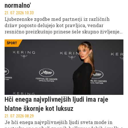
normalno'
21. 07. 2026 10.33
Ljubezenske zgodbe med partnerji iz različnih
držav pogosto delujejo kot pravljica, vendar
resnično preizkušnjo prinese šele skupno življenje.
Snježana je po selitvi v Grčijo hitro ugotovila, da so
razlike med kulturami precej večje, kot si je
ŠPORT
predstavljala.
Hči enega najvplivnejših ljudi ima raje
blatne škornje kot luksuz
21. 07. 2026 08.29
Je hči enega najvplivnejših ljudi sveta mode in