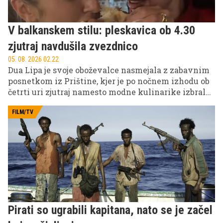
V balkanskem stilu: pleskavica ob 4.30
zjutraj navdušila zvezdnico
05. 08. 2026 02.22
Dua Lipa je svoje oboževalce nasmejala z zabavnim
posnetkom iz Prištine, kjer je po nočnem izhodu ob
četrti uri zjutraj namesto modne kulinarike izbrala
nekaj precej bolj domačega – vročo pleskavico.
Posnetek je hitro postal spletni hit, mnogi pa so
FILM/TV
pohvalili njen sproščen odnos do balkanskih navad.
Pirati so ugrabili kapitana, nato se je začel