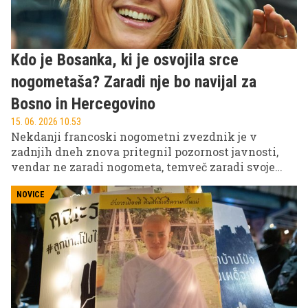
Kdo je Bosanka, ki je osvojila srce
nogometaša? Zaradi nje bo navijal za
Bosno in Hercegovino
15. 06. 2026 10.53
Nekdanji francoski nogometni zvezdnik je v
zadnjih dneh znova pritegnil pozornost javnosti,
vendar ne zaradi nogometa, temveč zaradi svoje
družine. Med televizijskim pogovorom z Zlatanom
Ibrahimovićem je namreč razkril, da bo na
NOVICE
prihodnjem svetovnem prvenstvu stiskal pesti za
Bosno in Hercegovino.