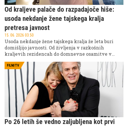
Od kraljeve palače do razpadajoče hiše:
usoda nekdanje žene tajskega kralja
pretresa javnost
15. 06. 2026 03.50
Usoda nekdanje žene tajskega kralja že leta buri
domišljijo javnosti. Od življenja v razkošnih
kraljevih rezidencah do domnevne osamitve v
podeželski provinci – njena zgodba velja za eno
najbolj nenavadnih med sodobnimi monarhijami.
FILM/TV
Po 26 letih še vedno zaljubljena kot prvi