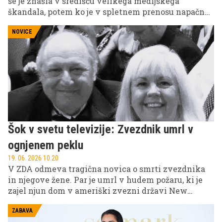
se je znašla v središču velikega medijskega
škandala, potem ko je v spletnem prenosu napačno
navedla, da je umrl oče Lionela Messija.
NOVICE
Šok v svetu televizije: Zvezdnik umrl v
ognjenem peklu
19. 06. 2026 10.20
V ZDA odmeva tragična novica o smrti zvezdnika
in njegove žene. Par je umrl v hudem požaru, ki je
zajel njun dom v ameriški zvezni državi New
Jersey.
ZABAVA