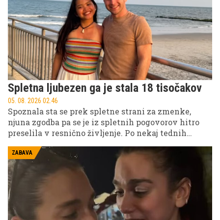
krogu.
Spletna ljubezen ga je stala 18 tisočakov
05. 08. 2026 02.46
Spoznala sta se prek spletne strani za zmenke,
njuna zgodba pa se je iz spletnih pogovorov hitro
preselila v resnično življenje. Po nekaj tednih
dopisovanja je Evan sedel na letalo in odpotoval na
Filipine. Največ pozornosti pa ni pritegnila le njuna
ZABAVA
ljubezen, temveč tudi podatek, koliko denarja je
vložil, da sta lahko začela skupno življenje.