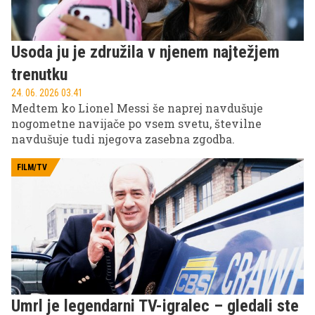
Usoda ju je združila v njenem najtežjem
trenutku
24. 06. 2026 03.41
Medtem ko Lionel Messi še naprej navdušuje
nogometne navijače po vsem svetu, številne
navdušuje tudi njegova zasebna zgodba.
FILM/TV
Umrl je legendarni TV-igralec – gledali ste