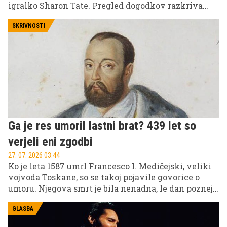
igralko Sharon Tate. Pregled dogodkov razkriva
ozadje enega najbolj razvpitih zločinov v ameriški
zgodovini in motivacijo zloglasnega kulta.
SKRIVNOSTI
Ga je res umoril lastni brat? 439 let so
verjeli eni zgodbi
27. 07. 2026 03.44
Ko je leta 1587 umrl Francesco I. Medičejski, veliki
vojvoda Toskane, so se takoj pojavile govorice o
umoru. Njegova smrt je bila nenadna, le dan pozneje
pa je umrla tudi njegova žena Bianca Cappello.
Glavni osumljenec? Njegov brat Ferdinando,
GLASBA
politični tekmec, ki je po njegovi smrti prevzel