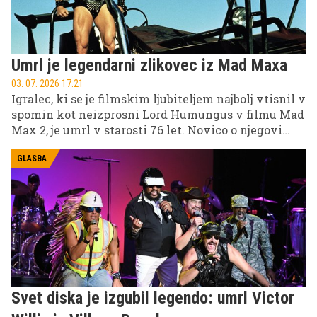
Umrl je legendarni zlikovec iz Mad Maxa
03. 07. 2026 17.21
Igralec, ki se je filmskim ljubiteljem najbolj vtisnil v
spomin kot neizprosni Lord Humungus v filmu Mad
Max 2, je umrl v starosti 76 let. Novico o njegovi
smrti je potrdila družina, ki je razkrila, da se je več
let pogumno spopadal s hudo boleznijo ledvic.
GLASBA
Svet diska je izgubil legendo: umrl Victor