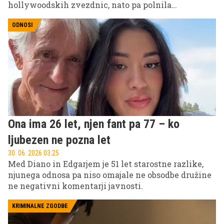
hollywoodskih zvezdnic, nato pa polnila
naslovnice predvsem zaradi težav z alkoholom,
drogami in zakonom. Danes pa živi povsem
ODNOSI
drugačno življenje - daleč od hollywoodskega blišča,
skupaj z možem Baderjem Shammasom in sinom
Luaijem v Dubaju.
Ona ima 26 let, njen fant pa 77 – ko
ljubezen ne pozna let
30. 06. 2026 03.25
Med Diano in Edgarjem je 51 let starostne razlike,
njunega odnosa pa niso omajale ne obsodbe družine
ne negativni komentarji javnosti.
KRIMINALNE ZGODBE