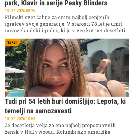
park, Klavir in serije Peaky Blinders
13. 07. 2026 08.26
Filmski svet žaluje za enim najbolj cenjenih
igralcev svoje generacije. V starosti 78 let je umrl
novozelandski igralec, ki je v več kot pet desetletij
dolgi karieri ustvaril številne nepozabne vloge in
postal ena najbolj prepoznavnih osebnosti svetovne
SEKSI
kinematografije.
Tudi pri 54 letih buri domišljijo: Lepota, ki
temelji na samozavesti
10. 07. 2026 10.59
Že desetletja velja za eno najbolj prepoznavnih
žensk v Hollywoodu. Kolumbijsko-ameriška