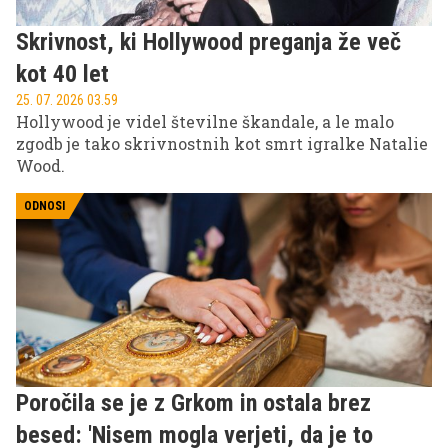
Skrivnost, ki Hollywood preganja že več
kot 40 let
25. 07. 2026 03.59
Hollywood je videl številne škandale, a le malo
zgodb je tako skrivnostnih kot smrt igralke Natalie
Wood.
ODNOSI
Poročila se je z Grkom in ostala brez
besed: 'Nisem mogla verjeti, da je to