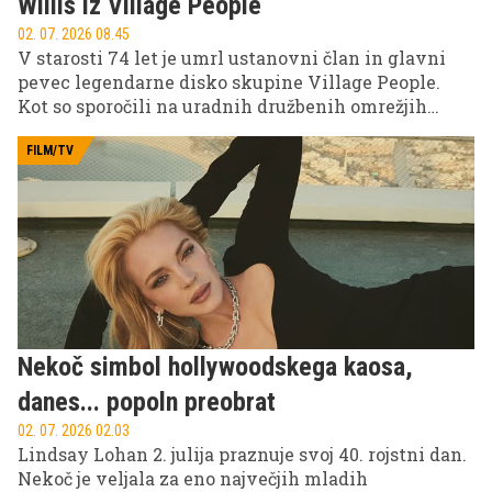
Willis iz Village People
02. 07. 2026 08.45
V starosti 74 let je umrl ustanovni član in glavni
pevec legendarne disko skupine Village People.
Kot so sporočili na uradnih družbenih omrežjih
skupine, je glasbenik umrl po kratki, a agresivni
bolezni, njegova družina pa je javnost prosila za
FILM/TV
spoštovanje zasebnosti v času žalovanja.
Nekoč simbol hollywoodskega kaosa,
danes... popoln preobrat
02. 07. 2026 02.03
Lindsay Lohan 2. julija praznuje svoj 40. rojstni dan.
Nekoč je veljala za eno največjih mladih