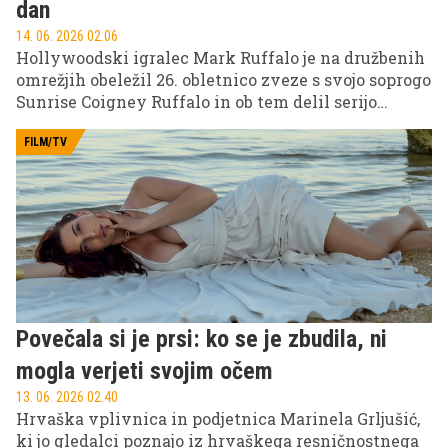
dan
14. 06. 2026 02.06
Hollywoodski igralec Mark Ruffalo je na družbenih
omrežjih obeležil 26. obletnico zveze s svojo soprogo
Sunrise Coigney Ruffalo in ob tem delil serijo
intimnih poročnih in družinskih fotografij, ki
prikazujejo njuno dolgoletno skupno pot.
FILM/TV
Povečala si je prsi: ko se je zbudila, ni
mogla verjeti svojim očem
13. 06. 2026 02.40
Hrvaška vplivnica in podjetnica Marinela Grljušić,
ki jo gledalci poznajo iz hrvaškega resničnostnega