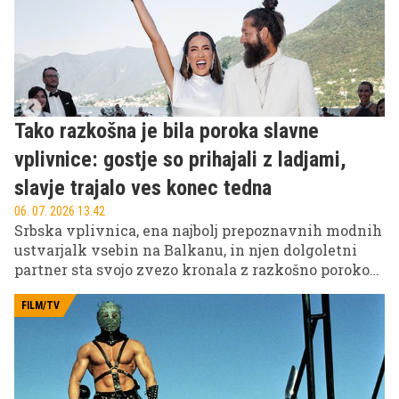
Tako razkošna je bila poroka slavne
vplivnice: gostje so prihajali z ladjami,
slavje trajalo ves konec tedna
06. 07. 2026 13.42
Srbska vplivnica, ena najbolj prepoznavnih modnih
ustvarjalk vsebin na Balkanu, in njen dolgoletni
partner sta svojo zvezo kronala z razkošno poroko
ob Gardskem jezeru v Italiji.
FILM/TV