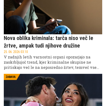
Nova oblika kriminala: tarča niso več le
žrtve, ampak tudi njihove družine
25. 06. 2026 03.10
V zadnjih letih varnostni organi opozarjajo na
zaskrbljujoč trend, kjer kriminalne skupine ne
pritiskajo več le na neposredno žrtev, temveč vse
pogosteje vpletajo tudi njihove družine.
ZABAVA