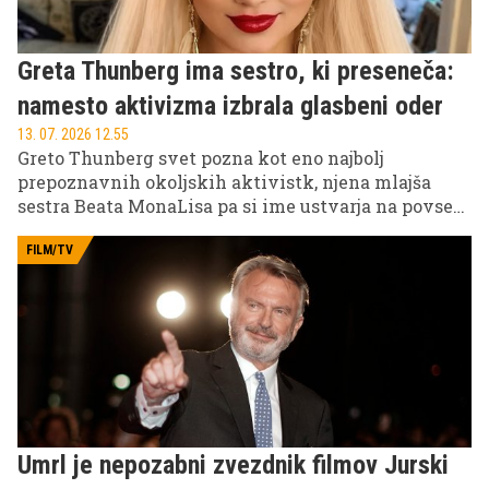
Greta Thunberg ima sestro, ki preseneča:
namesto aktivizma izbrala glasbeni oder
13. 07. 2026 12.55
Greto Thunberg svet pozna kot eno najbolj
prepoznavnih okoljskih aktivistk, njena mlajša
sestra Beata MonaLisa pa si ime ustvarja na povsem
drugem področju. Namesto protestnih govorov je
izbrala glasbo, oder in umetniški izraz.
FILM/TV
Umrl je nepozabni zvezdnik filmov Jurski