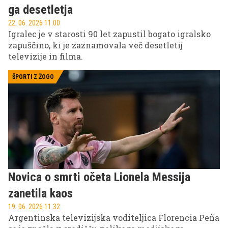
ga desetletja
22. 06. 2026 11.00
Igralec je v starosti 90 let zapustil bogato igralsko
zapuščino, ki je zaznamovala več desetletij
televizije in filma.
ŠPORTI Z ŽOGO
Novica o smrti očeta Lionela Messija
zanetila kaos
19. 06. 2026 11.32
Argentinska televizijska voditeljica Florencia Peña