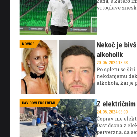
Žena, s katero i
vrtoglave znesk
Nekoč je bivš
NOVICE
alkoholik
20. 06. 2024 13.43
Po spletu se šir
nekdanjemu dekl
alkohola, kar je 
volanom dobili p
Z električnim
DAVIDOVI EKSTREMI
24. 05. 2024 03.00
Čeprav me elektr
Davidsona z ele
perverzna, da se