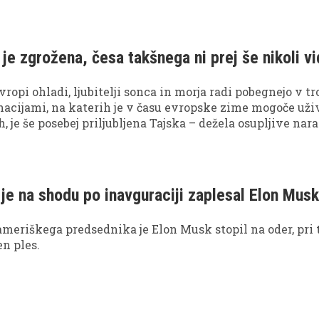
 je zgrožena, česa takšnega ni prej še nikoli vi
vropi ohladi, ljubitelji sonca in morja radi pobegnejo v t
nacijami, na katerih je v času evropske zime mogoče uži
, je še posebej priljubljena Tajska – dežela osupljive nara
n ugodnih cen. Pred nedavnim jo je obiskala tudi vsem d
a resničnostnih šovov Sanjski moški ter Kmetija Laura
je v zanimivem pogovoru zaupala svoje vtise o tej slikov
 je na shodu po inavguraciji zaplesal Elon Mus
ameriškega predsednika je Elon Musk stopil na oder, pri
en ples.