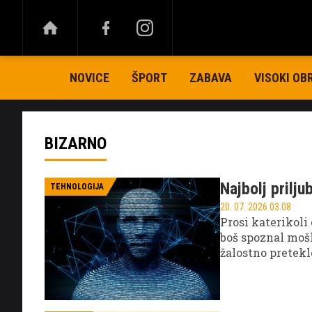
NOVICE
ŠPORT
ZABAVA
VISOKI OB
BIZARNO
Najbolj prilj
TEHNOLOGIJA
20. 07. 2026 03.08
Prosi katerikoli 
boš spoznal moš
žalostno preteklo
drug od drugega 
zakaj, in odgovo