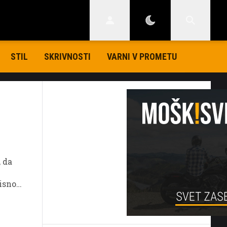
STIL
SKRIVNOSTI
VARNI V PROMETU
, da
visno
rila,
eluje.