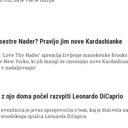
sestre Nader? Pravijo jim nove Kardashianke
ja 'Love Thy Nader' spremlja življenje manekenke Brooks
 v New Yorku, ki jih mnogi že imenujejo nove Kardashiank
 v nadaljevanju!
e z njo doma počel razvpiti Leonardo DiCaprio
zvezdnica je javno spregovorila o tem, kaj je doživela 
ywoodskega igralca Leonarda DiCapria.