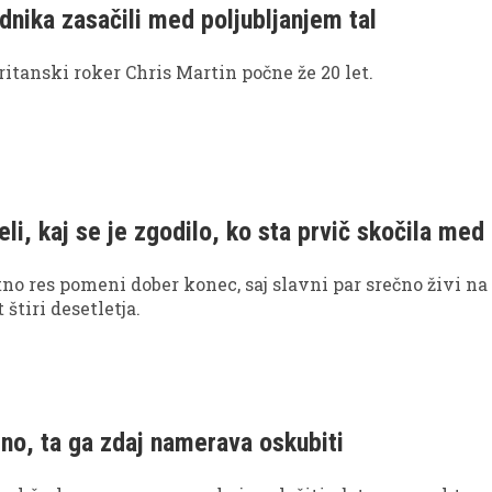
dnika zasačili med poljubljanjem tal
ritanski roker Chris Martin počne že 20 let.
li, kaj se je zgodilo, ko sta prvič skočila med
tno res pomeni dober konec, saj slavni par srečno živi na
 štiri desetletja.
eno, ta ga zdaj namerava oskubiti