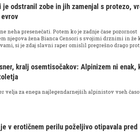
 je odstranil zobe in jih zamenjal s protezo, v
n evrov
ne neha presenečati. Potem ko je zadnje čase pozornost
m njegova žena Bianca Censori s svojimi drznimi in že 
ami, si je zdaj slavni raper omislil pregrešno drago prot
l izpuliti preostanek zob.
ner, kralj osemtisočakov: Alpinizem ni enak, 
toletja
 velja za enega najlegendarnejših alpinistov vseh časo
je v erotičnem perilu poželjivo otipavala pred