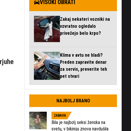
VISOKI OBRATI
Zakaj nekateri vozniki na
vzvratno ogledalo
privežejo belo krpo?
Klima v avtu ne hladi?
 rjuhe
Preden zapravite denar
za servis, preverite teh
pet stvari
NAJBOLJ BRANO
ZABAVA
Bila je najbolj seksi ženska na
svetu, v bikiniju znova navdušila