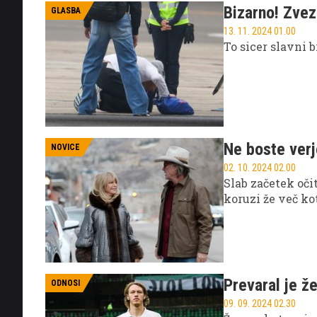
Bizarno! Zvez
GLASBA
13. 11. 2024 01.00
To sicer slavni b
Ne boste verje
NOVICE
02. 10. 2024 02.00
Slab začetek oči
koruzi že več kot
Prevaral je ž
ODNOSI
09. 09. 2024 02.30