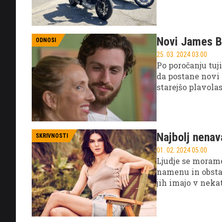
saj se je LiveWi
neslišnost skuš
filozofska prepri
Novi James Bo
ODNOSI
25. 03. 2024 03.00
Po poročanju tuj
da postane novi 
starejšo plavola
Najbolj nenav
SKRIVNOSTI
01. 02. 2024 05.00
Ljudje se moramo
namenu in obstaj
jih imajo v nek
krajih nam je c