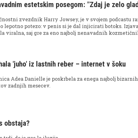
avadnim estetskim posegom: "Zdaj je zelo gla
čnostni zvezdnik Harry Jowsey, je v svojem podcastu ra
lepotno potezo: v penis si je dal injicirati botoks. Izjava
la viralna, saj gre za eno najbolj nenavadnih kozmetičn
nis botox" res nova moška lepotna obsesija – ali le še en
 sveta influencerjev?
ala 'juho' iz lastnih reber – internet v šoku
ca Adea Danielle je poskrbela za enega najbolj bizarni
kov zadnjih mesecev.
es obstaja?
trdi, da je vse le iluzija.