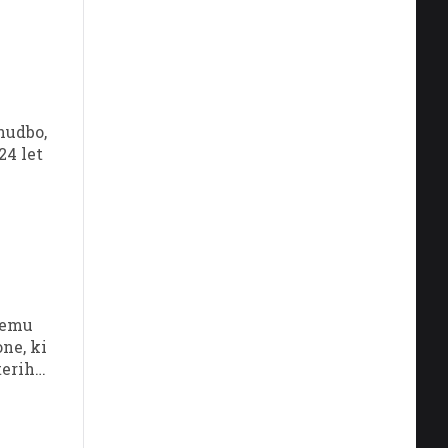
nudbo,
24 let
ojemu
ne, ki
terih