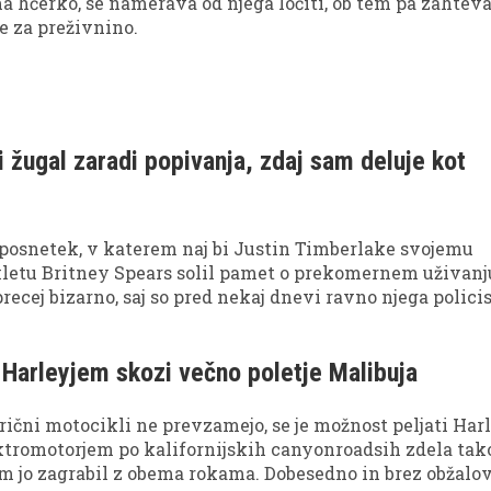
ma hčerko, se namerava od njega ločiti, ob tem pa zahtev
e za preživnino.
i žugal zaradi popivanja, zdaj sam deluje kot
i posnetek, v katerem naj bi Justin Timberlake svojemu
etu Britney Spears solil pamet o prekomernem uživanj
precej bizarno, saj so pred nekaj dnevi ravno njega policis
ijanega.
 Harleyjem skozi večno poletje Malibuja
ični motocikli ne prevzamejo, se je možnost peljati Harl
ktromotorjem po kalifornijskih canyonroadsih zdela tak
m jo zagrabil z obema rokama. Dobesedno in brez obžalov