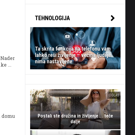
TEHNOLOGIJA
Ta skrita funkcija na telefonu vam
lahko reši življenje – večina ljudi je
 Nader
nima nastavljene
e ...
OGLAS
na domu
Postali ste družina in življenje ... teče
dalje