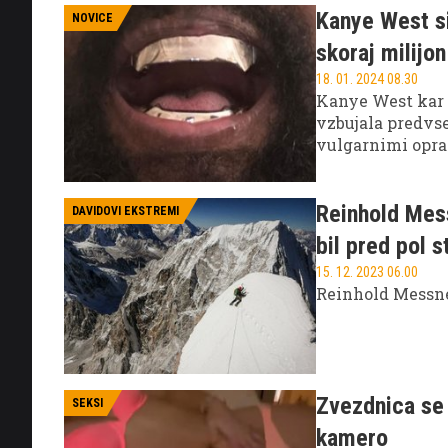
Kanye West si
NOVICE
skoraj milijo
18. 01. 2024 08.30
Kanye West kar 
vzbujala predvse
vulgarnimi oprav
potem ko si je da
Reinhold Mess
DAVIDOVI EKSTREMI
bil pred pol s
15. 12. 2023 06.00
Reinhold Messner
Zvezdnica se 
SEKSI
kamero