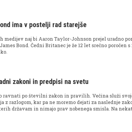
re One izkazal za vozniško najzabavnejšega Harleyja, ki
a nadomestiti s pospeškom in agilnostjo. Če postavimo
čanja na stran, šteje le užitek v zavoju in veter v laseh.
nd ima v postelji rad starejše
ih medijev naj bi Aaron Taylor-Johnson prejel uradno po
James Bond. Čedni Britanec je že 12 let srečno poročen s 
sko.
adni zakoni in predpisi na svetu
 ravnati po številni zakon in pravilih. Večina služi sv
a z razlogom, kar pa ne moremo dejati za naslednje zako
aterih državam in nimajo prav nobenega smisla. Na neka
elo prepovedano umreti!