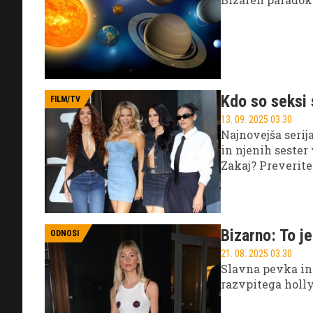
Kdo so seksi 
FILM/TV
13. 09. 2025 03.30
Najnovejša seri
in njenih sester
Zakaj? Preverite
Bizarno: To j
ODNOSI
21. 08. 2025 03.30
Slavna pevka in 
razvpitega holl