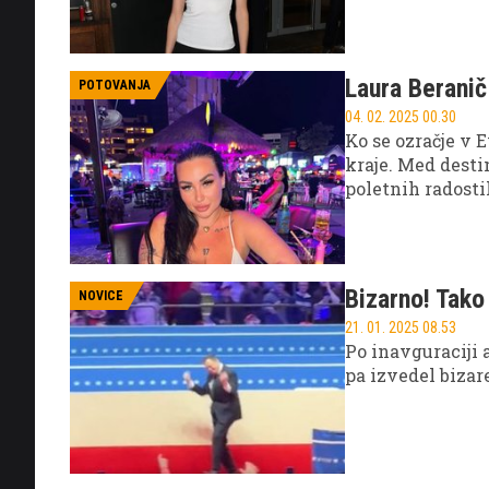
Laura Beranič
POTOVANJA
04. 02. 2025 00.30
Ko se ozračje v E
kraje. Med desti
poletnih radostih
čudovitih plaž i
znana udeleženk
Beranič, ki nam 
azijski državi.
Bizarno! Tako
NOVICE
21. 01. 2025 08.53
Po inavguraciji 
pa izvedel bizar