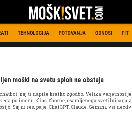
RATI
TEHNOLOGIJA
POTOVANJA
ODNOSI
FIT
ubljen moški na svetu sploh ne obstaja
chatbot, naj ti napiše kratko zgodbo. Velika verjetnost je
kega po imenu Elias Thorne, osamljenega svetilničarja z
stjo. Saj ni res, pa je; ChatGPT, Claude, Gemini, vsi neod
pišejo o istem človeku. Cornellova raziskava je zdaj razk
r pove veliko o tem, kako umetna inteligenca dejansko d