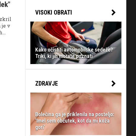
dek"
VISOKI OBRATI
zkril
 je v
ih
Kako očistiti avtomobilske sedeže?
Triki, ki jih morate poznati
h
ZDRAVJE
Bolečina ga je priklenila na posteljo:
'Imel sem občutek, kot da mi koža
gori'