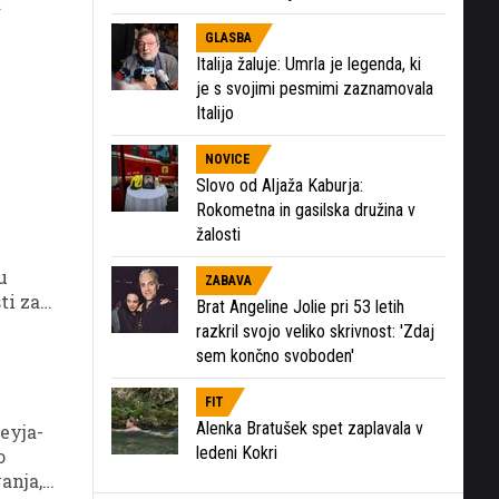
a
GLASBA
Italija žaluje: Umrla je legenda, ki
je s svojimi pesmimi zaznamovala
Italijo
NOVICE
Slovo od Aljaža Kaburja:
Rokometna in gasilska družina v
žalosti
u
ZABAVA
ti za
Brat Angeline Jolie pri 53 letih
razkril svojo veliko skrivnost: 'Zdaj
sem končno svoboden'
FIT
Alenka Bratušek spet zaplavala v
eyja-
ledeni Kokri
o
anja,