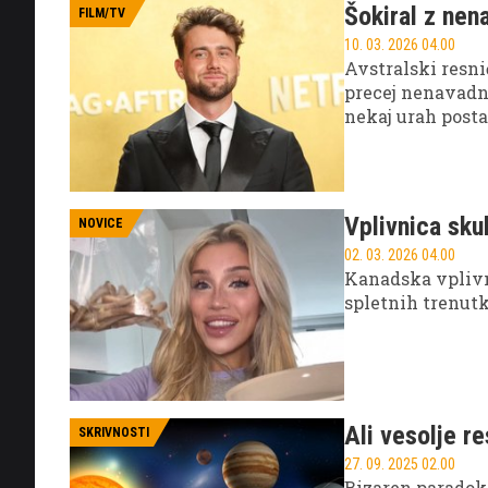
Šokiral z nen
FILM/TV
10. 03. 2026 04.00
Avstralski resni
precej nenavadno 
nekaj urah posta
procedur. Je "pe
bizaren trend iz
Vplivnica skuh
NOVICE
02. 03. 2026 04.00
Kanadska vplivni
spletnih trenut
Ali vesolje r
SKRIVNOSTI
27. 09. 2025 02.00
Bizaren paradoks 