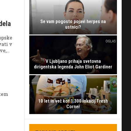
Se vam pogosto pojavi herpes na
dela
ustnici?
ropske
OGLAS
vati v
ve,
obro
V Ljubljano prihaja svetovna
dirigentska legenda John Eliot Gardiner
iti
k
 tem
10 let in več kot 1.300 lokacij Fresh
Corner