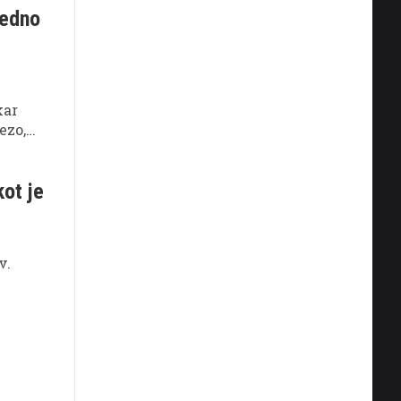
redno
kar
ezo,
kot je
v.