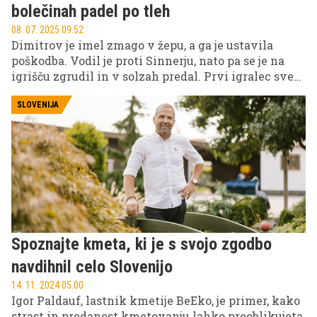
bolečinah padel po tleh
08. 07. 2025 09.52
Dimitrov je imel zmago v žepu, a ga je ustavila
poškodba. Vodil je proti Sinnerju, nato pa se je na
igrišču zgrudil in v solzah predal. Prvi igralec sveta
je izrazil sočutje in pohvalil Dimitrova.
SLOVENIJA
Spoznajte kmeta, ki je s svojo zgodbo
navdihnil celo Slovenijo
14. 11. 2024 05.00
Igor Paldauf, lastnik kmetije BeEko, je primer, kako
strast in predanost kmetovanju lahko preoblikujeta