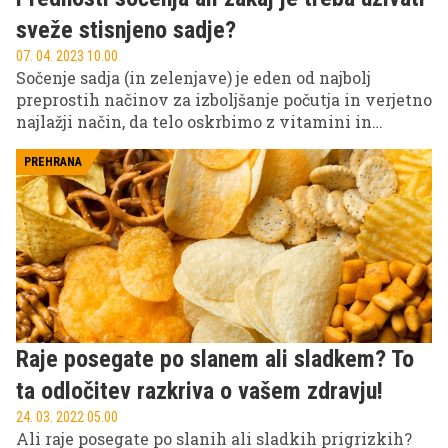
sveže stisnjeno sadje?
07. 04. 2023 10.00
Sočenje sadja (in zelenjave) je eden od najbolj
preprostih načinov za izboljšanje počutja in verjetno
najlažji način, da telo oskrbimo z vitamini in
minerali. Sveže stisnjeni sokovi so idealni za
današnje čase, ko nam kronično primanjkuje ur v
PREHRANA
dnevu in težko zadostimo dnevnim potrebam po za
zdravje nujnemu sadju in zelenjavi in se na našem
jedilniku znajde industrijska in hitro pripravljena
hrana, ki je precej osiromašena vitaminov in
mineralov.
Raje posegate po slanem ali sladkem? To
ta odločitev razkriva o vašem zdravju!
24. 03. 2022 05.00
Ali raje posegate po slanih ali sladkih prigrizkih?