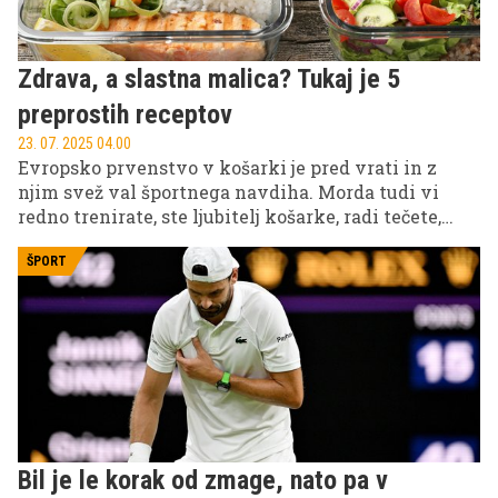
Zdrava, a slastna malica? Tukaj je 5
preprostih receptov
23. 07. 2025 04.00
Evropsko prvenstvo v košarki je pred vrati in z
njim svež val športnega navdiha. Morda tudi vi
redno trenirate, ste ljubitelj košarke, radi tečete,
hodite v fitnes ali enostavno živite bolj aktiven
vsakdan. Če je tako, potem vaše telo potrebuje več
ŠPORT
kot le energijo. Potrebuje kakovostne beljakovine,
ki poskrbijo za regeneracijo, moč in vzdržljivost.
Bil je le korak od zmage, nato pa v