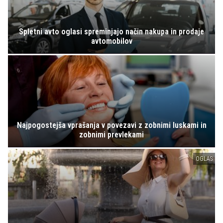
Spletni avto oglasi spreminjajo način nakupa in prodaje
avtomobilov
Najpogostejša vprašanja v povezavi z zobnimi luskami in
zobnimi prevlekami
OGLAS