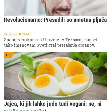
Revolucionarno: Presadili so umetna pljuča
02. 08. 2018 09.41
Znanstvenikom na Univerzi v Teksasu je uspel
tako imenovani Sveti gral presajanja organov.
FIT
Jajca, ki jih lahko jedo tudi vegani: ne, ni