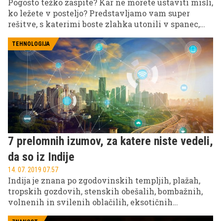
Pogosto težko zaspite? Kar ne morete ustaviti misli,
ko ležete v posteljo? Predstavljamo vam super
rešitve, s katerimi boste zlahka utonili v spanec,
motnje spanja pa bodo postale preteklost.
TEHNOLOGIJA
7 prelomnih izumov, za katere niste vedeli,
da so iz Indije
14. 07. 2019 07.57
Indija je znana po zgodovinskih templjih, plažah,
tropskih gozdovih, stenskih obešalih, bombažnih,
volnenih in svilenih oblačilih, eksotičnih
začimbah, prepadom med revščino in bogastvom,