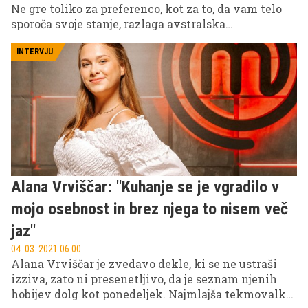
Ne gre toliko za preferenco, kot za to, da vam telo
sporoča svoje stanje, razlaga avstralska
nutricionistka.
INTERVJU
Alana Vrviščar: ''Kuhanje se je vgradilo v
mojo osebnost in brez njega to nisem več
jaz''
04. 03. 2021 06.00
Alana Vrviščar je zvedavo dekle, ki se ne ustraši
izziva, zato ni presenetljivo, da je seznam njenih
hobijev dolg kot ponedeljek. Najmlajša tekmovalka