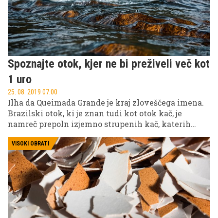
Spoznajte otok, kjer ne bi preživeli več kot
1 uro
25. 08. 2019 07.00
Ilha da Queimada Grande je kraj zloveščega imena.
Brazilski otok, ki je znan tudi kot otok kač, je
namreč prepoln izjemno strupenih kač, katerih
ugriz človeka ubije v manj kot eni uri, njihov močan
strup pa naj bi ''stopil'' človeško meso. Brazilske
VISOKI OBRATI
oblasti so zaradi smrtonostnih kač prepovedale
obisk otoka, kamor dovoli le peščici izbrancev.