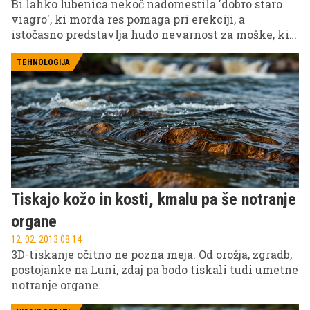
Bi lahko lubenica nekoč nadomestila 'dobro staro
viagro', ki morda res pomaga pri erekciji, a
istočasno predstavlja hudo nevarnost za moške, ki
imajo bolezni srca in ožilja? Z odmašitvijo
zamašenih arterij in izboljšanjem prekrvavitve
TEHNOLOGIJA
lahko moški preprečijo bolezni srca in ožilja in se
istočasno poslovijo od težav z erekcijo. In vse to
ponuja lubenica!
Tiskajo kožo in kosti, kmalu pa še notranje
organe
12. 02. 2013 08.14
3D-tiskanje očitno ne pozna meja. Od orožja, zgradb,
postojanke na Luni, zdaj pa bodo tiskali tudi umetne
notranje organe.