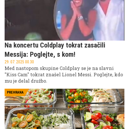
kar samo po sebi pomeni, da je bil vsak trenutek
čakanja poln pričakovanj.
Na koncertu Coldplay tokrat zasačili
Messija: Poglejte, s kom!
29. 07. 2025 00.30
Med nastopom skupine Coldplay se je na slavni
"Kiss Cam" tokrat znašel Lionel Messi. Poglejte, kdo
mu je delal družbo.
PREHRANA