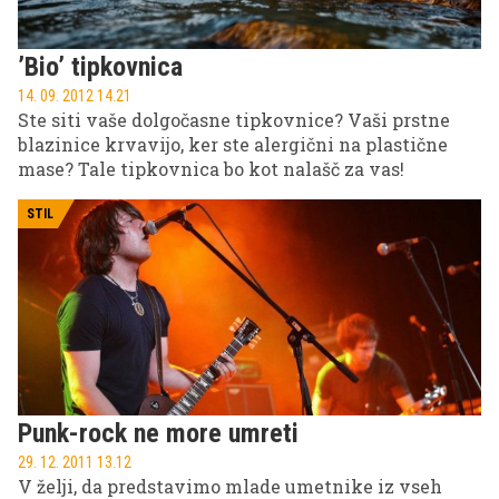
’Bio’ tipkovnica
14. 09. 2012 14.21
Ste siti vaše dolgočasne tipkovnice? Vaši prstne
blazinice krvavijo, ker ste alergični na plastične
mase? Tale tipkovnica bo kot nalašč za vas!
STIL
Punk-rock ne more umreti
29. 12. 2011 13.12
V želji, da predstavimo mlade umetnike iz vseh