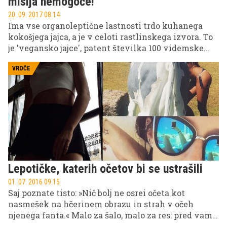
misija nemogoče!
20. 09. 2017 08.14
Ima vse organoleptične lastnosti trdo kuhanega
kokošjega jajca, a je v celoti rastlinskega izvora. To
je 'vegansko jajce', patent številka 100 videmske
univerze.
VROČE
Lepotičke, katerih očetov bi se ustrašili
01. 07. 2016 09.15
Saj poznate tisto: »Nič bolj ne osrei očeta kot
nasmešek na hčerinem obrazu in strah v očeh
njenega fanta.« Malo za šalo, malo za res: pred vami
je nekaj lepotičk, katerih očetje so hollywoodski