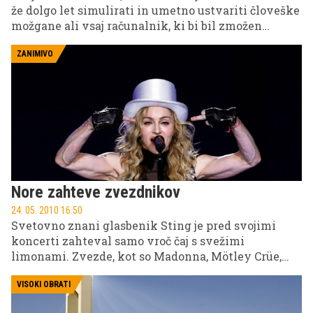
že dolgo let simulirati in umetno ustvariti človeške
možgane ali vsaj računalnik, ki bi bil zmožen
preračunavati toliko operacij na enkrat. Vendar
nismo daleč od odkritja.
ZANIMIVO
Nore zahteve zvezdnikov
24. 05. 2010 16.50
Svetovno znani glasbenik Sting je pred svojimi
koncerti zahteval samo vroč čaj s svežimi
limonami. Zvezde, kot so Madonna, Mötley Crüe,
Marilyn Manson, Cher in še nekatere druge, imajo
precej bolj bizarne zahteve.
VISOKI OBRATI