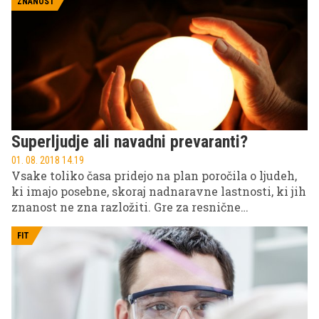
malo manj pa po prelomnih izumih. A prav Indija je
ZNANOST
večinoma oblikovala svet, kot ga poznamo in
živimo danes.
Superljudje ali navadni prevaranti?
01. 08. 2018 14.19
Vsake toliko časa pridejo na plan poročila o ljudeh,
ki imajo posebne, skoraj nadnaravne lastnosti, ki jih
znanost ne zna razložiti. Gre za resnične
sposobnosti ali spretne prevarante?
FIT