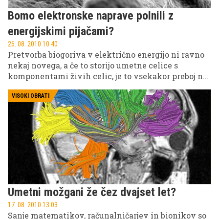
Bomo elektronske naprave polnili z
energijskimi pijačami?
26. 08. 2010 10.40
Pretvorba biogoriva v električno energijo ni ravno
nekaj novega, a če to storijo umetne celice s
komponentami živih celic, je to vsekakor preboj na
področju bio in nano tehnologije.
VISOKI OBRATI
Umetni možgani že čez dvajset let?
17. 08. 2010 13.03
Sanje matematikov, računalničarjev in bionikov so