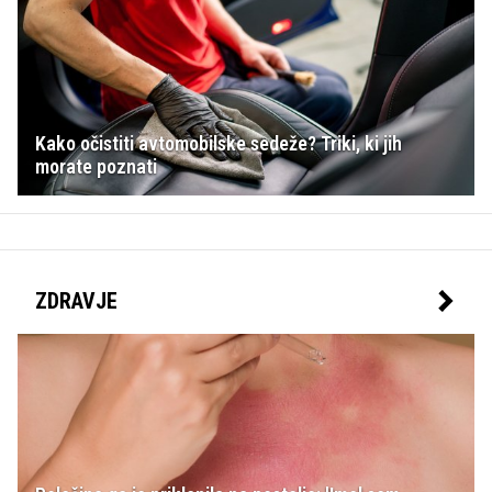
Kako očistiti avtomobilske sedeže? Triki, ki jih
morate poznati
ZDRAVJE