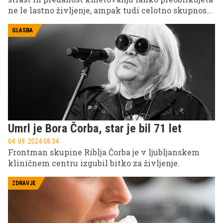
ne le lastno življenje, ampak tudi celotno skupnost.
Njegova pot k ekološkemu kmetovanju ni bila
vedno enostavna, a je bila polna izzivov in
GLASBA
pomembnih odločitev, ki so ga pripeljale do uspeha,
v katerem danes uživa.
Umrl je Bora Čorba, star je bil 71 let
04. 09. 2024 08.34
Frontman skupine Riblja Čorba je v ljubljanskem
kliničnem centru izgubil bitko za življenje.
ZDRAVJE