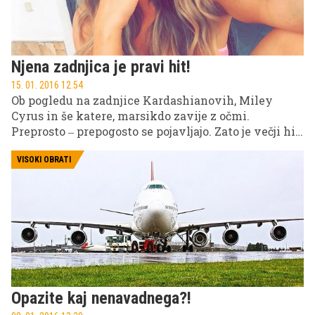
Njena zadnjica je pravi hit!
15. 01. 2016 12.54
Ob pogledu na zadnjice Kardashianovih, Miley
Cyrus in še katere, marsikdo zavije z očmi.
Preprosto ‒ prepogosto se pojavljajo. Zato je večji hit
zdaj postala zadnjica britanske televizijske
zvezdnice Charlotte Crosby, ki je v zadnjih nekaj
VISOKI OBRATI
mesecih popolnoma spremenila svoje telo in vse
skupaj okronala z izzivalno fotografijo in
posnetkom.
Opazite kaj nenavadnega?!