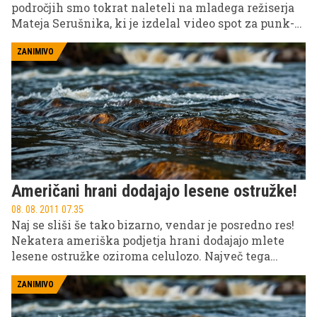
področjih smo tokrat naleteli na mladega režiserja
Mateja Serušnika, ki je izdelal video spot za punk-
rock zasedbo Bizarna scena.
ZANIMIVO
Američani hrani dodajajo lesene ostružke!
08. 08. 2011 07.35
Naj se sliši še tako bizarno, vendar je posredno res!
Nekatera ameriška podjetja hrani dodajajo mlete
lesene ostružke oziroma celulozo. Največ tega
"naravnega" dodatka lahko najdemo v mlečnih
izdelkih.
ZANIMIVO