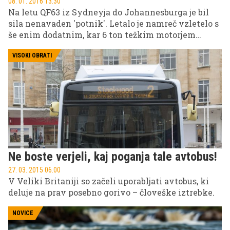
08. 01. 2016 13.30
Na letu QF63 iz Sydneyja do Johannesburga je bil
sila nenavaden 'potnik'. Letalo je namreč vzletelo s
še enim dodatnim, kar 6 ton težkim motorjem
znamke Rolls Royce.
VISOKI OBRATI
Ne boste verjeli, kaj poganja tale avtobus!
27. 03. 2015 06.00
V Veliki Britaniji so začeli uporabljati avtobus, ki
deluje na prav posebno gorivo – človeške iztrebke.
NOVICE