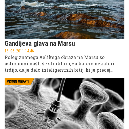
Gandijeva glava na Marsu
16. 06. 2011 14.46
Poleg znanega velikega obraza na Marsu so
astronomi našli še strukturo, za katero nekateri
trdijo, da je delo inteligentnih bitij, ki je precej
podobna obrisu glave Mahatme Gandija.
VISOKI OBRATI