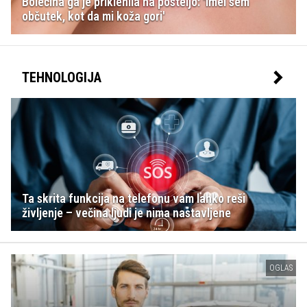
Bolečina ga je priklenila na posteljo: 'Imel sem
občutek, kot da mi koža gori'
TEHNOLOGIJA
Ta skrita funkcija na telefonu vam lahko reši
življenje – večina ljudi je nima nastavljene
OGLAS