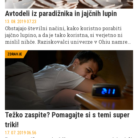
Avtodeli iz paradižnika in jajčnih lupin
13. 08. 2019 07.23
Obstajajo številni načini, kako koristno porabiti
jajčno lupino, a da je tako koristna, si verjetno ni
mislil nihče. Raziskovalci univerze v Ohiu namreč
skušajo iz jajčnih lupin in lupin paradižnika izdelati
avtodele.
ZDRAVJE
Težko zaspite? Pomagajte si s temi super
triki!
17. 07. 2019 06.56