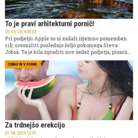
To je pravi arhitekturni pornič!
25. 04. 2014 08.33
Pri podjetju Apple so si zadali izjemno pomemben
cilj: uresničiti poslednjo željo pokojnega Steva
Jobsa. Ta je bila zgraditi nov sedež podjetja, pisarno
prihodnosti, ki naj bi bil na pogled videti kot
nekakšno vesoljsko plovilo. Posnetek, ki ga je
ZDRAV IN V FORMI
oktobra 2013 predstavil Norman Foster, pa je pred
nekaj dnevi zaokrožil po spletu in tako omogočil
vpogled v podrobnosti gradnje širši javnosti. Kakor
koli že, je bil posnetek sedaj zaradi avtorskih pravic
podjetja Apple s strani You Tube že umaknjen.
Za trdnejšo erekcijo
21. 08. 2013 10.01