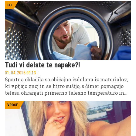
silaki.
FIT
Tudi vi delate te napake?!
01. 04. 2016 09.13
Športna oblačila so običajno izdelana iz materialov,
ki vpijajo znoj in se hitro sušijo, s čimer pomagajo
telesu ohranjati primerno telesno temperaturo in
preprečujejo draženje kože. Kljub vsemu lahko
učinek z nepravilnim načinom vzdrževanja hitro
VROČE
uničimo.