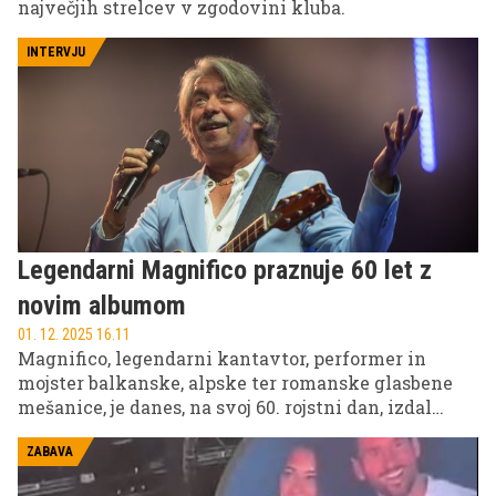
največjih strelcev v zgodovini kluba.
INTERVJU
Legendarni Magnifico praznuje 60 let z
novim albumom
01. 12. 2025 16.11
Magnifico, legendarni kantavtor, performer in
mojster balkanske, alpske ter romanske glasbene
mešanice, je danes, na svoj 60. rojstni dan, izdal
dolgo pričakovani deseti studijski album "Alpe
Adria Club". Gre za prvi njegov studijski projekt po
ZABAVA
skoraj desetletju, odkar je izšel Charlatan de Balkan,