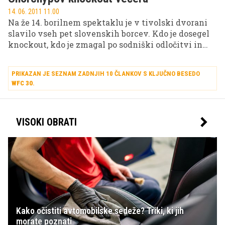
14. 06. 2011 11.00
Na že 14. borilnem spektaklu je v tivolski dvorani
slavilo vseh pet slovenskih borcev. Kdo je dosegel
knockout, kdo je zmagal po sodniški odločitvi in
kdo se je boril 4 runde, pa v videu in fotogaleriji.
PRIKAZAN JE SEZNAM ZADNJIH 10 ČLANKOV S KLJUČNO BESEDO
WFC 30
.
VISOKI OBRATI
Kako očistiti avtomobilske sedeže? Triki, ki jih
morate poznati