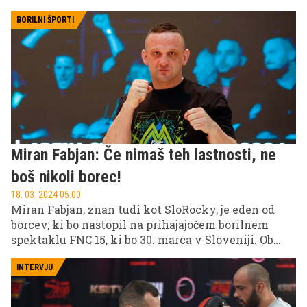
BORILNI ŠPORTI
Miran Fabjan: Če nimaš teh lastnosti, ne
boš nikoli borec!
18. 03. 2024 05.00
Miran Fabjan, znan tudi kot SloRocky, je eden od
borcev, ki bo nastopil na prihajajočem borilnem
spektaklu FNC 15, ki bo 30. marca v Sloveniji. Ob
tem poudarja, da ni nobene možnosti, da bi bil
njegov dvoboj dolgočasen, saj to nikakor ni njegov
INTERVJU
slog, hkrati pa velja za borca, ki je neusmiljen do
svojih nasprotnikov. Tokrat bo to Mario Žgela.