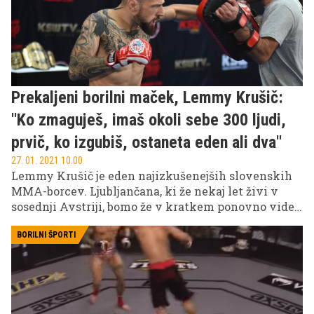
Prekaljeni borilni maček, Lemmy Krušič:
''Ko zmaguješ, imaš okoli sebe 300 ljudi,
prvič, ko izgubiš, ostaneta eden ali dva''
27. 01. 2021 10.00
Lemmy Krušič je eden najizkušenejših slovenskih
MMA-borcev. Ljubljančana, ki že nekaj let živi v
sosednji Avstriji, bomo že v kratkem ponovno videli
na delu, potem ko smo nazadnje v njegovi predstavi
uživali novembra leta 2019, čeravno je tedaj proti
BORILNI ŠPORTI
Poljaku Sebastianu Przybyszu na koncu vknjižil
poraz. ''Včasih zmagaš, drugič se učiš. Danes sem se
učil. Vrnil se bom, o tem ni dvoma'', je dejal kmalu
po spektaklu v hrvaški prestolnici. Zavoljo svoje