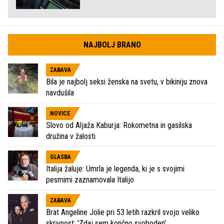
NAJBOLJ BRANO
ZABAVA
Bila je najbolj seksi ženska na svetu, v bikiniju znova
navdušila
NOVICE
Slovo od Aljaža Kaburja: Rokometna in gasilska
družina v žalosti
GLASBA
Italija žaluje: Umrla je legenda, ki je s svojimi
pesmimi zaznamovala Italijo
ZABAVA
Brat Angeline Jolie pri 53 letih razkril svojo veliko
skrivnost: 'Zdaj sem končno svoboden'