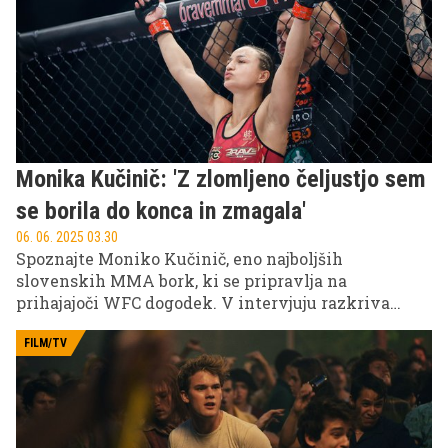
delila svoje priprave in spremembe v življenju po
rojstvu hčerke.
Monika Kučinič: 'Z zlomljeno čeljustjo sem
se borila do konca in zmagala'
06. 06. 2025 03.30
Spoznajte Moniko Kučinič, eno najboljših
slovenskih MMA bork, ki se pripravlja na
prihajajoči WFC dogodek. V intervjuju razkriva
zakulisje svoje kariere: od prvega koraka v svet
borilnih veščin do številke 1 v Sloveniji.
FILM/TV