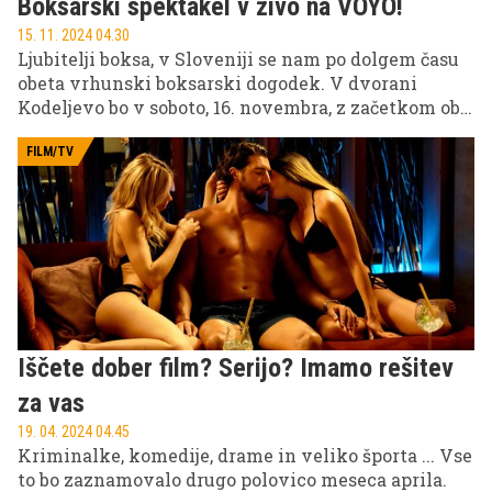
Boksarski spektakel v živo na VOYO!
15. 11. 2024 04.30
Ljubitelji boksa, v Sloveniji se nam po dolgem času
obeta vrhunski boksarski dogodek. V dvorani
Kodeljevo bo v soboto, 16. novembra, z začetkom ob
19. uri potekal Golden Gloves Fight Night 1. Na
edinstvenem spektaklu bomo spremljali 10
FILM/TV
izjemnih borb najboljših slovenskih boksarjev in
boksark. In saj vemo, kjer so vrhunske borilne
veščine, tam je tudi VOYO. Vse borbe boste zato
spremljali v živo kar z domačega kavča. Praktično v
prvi vrsti!
Iščete dober film? Serijo? Imamo rešitev
za vas
19. 04. 2024 04.45
Kriminalke, komedije, drame in veliko športa ... Vse
to bo zaznamovalo drugo polovico meseca aprila.