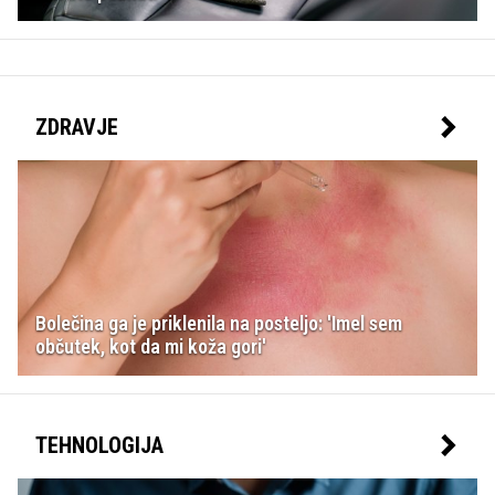
ZDRAVJE
Bolečina ga je priklenila na posteljo: 'Imel sem
občutek, kot da mi koža gori'
TEHNOLOGIJA