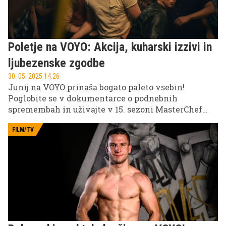
Poletje na VOYO: Akcija, kuharski izzivi in
ljubezenske zgodbe
30. 05. 2025 14.26
Junij na VOYO prinaša bogato paleto vsebin!
Poglobite se v dokumentarce o podnebnih
spremembah in uživajte v 15. sezoni MasterChef
Avstralija. Za filmske navdušence priporočamo
oskarjevskega zmagovalca Vse povsod naenkrat in
FILM/TV
kultno komedijo Dnevnik Bridget Jones.