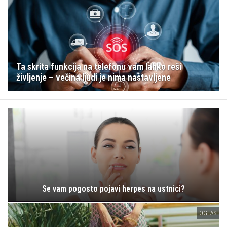
Ta skrita funkcija na telefonu vam lahko reši
življenje – večina ljudi je nima nastavljene
Se vam pogosto pojavi herpes na ustnici?
OGLAS