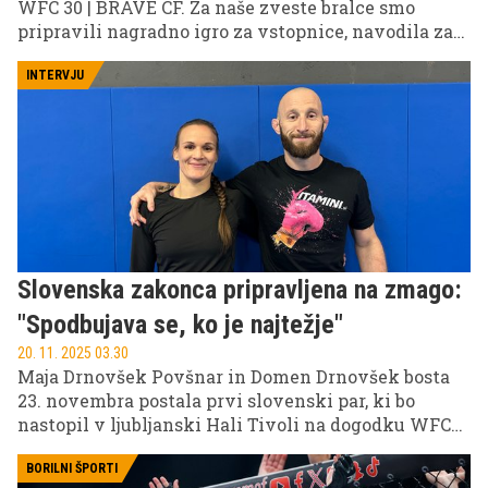
WFC 30 | BRAVE CF. Za naše zveste bralce smo
pripravili nagradno igro za vstopnice, navodila za
sodelovanje pa najdete na naših družbenih
omrežjih.
INTERVJU
Slovenska zakonca pripravljena na zmago:
"Spodbujava se, ko je najtežje"
20. 11. 2025 03.30
Maja Drnovšek Povšnar in Domen Drnovšek bosta
23. novembra postala prvi slovenski par, ki bo
nastopil v ljubljanski Hali Tivoli na dogodku WFC
29 / Brave CF 102. Maja bo prvič stopila v MMA
kletko, Domen pa že četrtič. V intervjuju sta z nami
BORILNI ŠPORTI