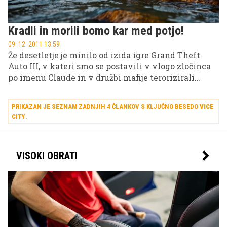
Kradli in morili bomo kar med potjo!
09. 12. 2011 13.59
Že desetletje je minilo od izida igre Grand Theft
Auto III, v kateri smo se postavili v vlogo zločinca
po imenu Claude in v družbi mafije terorizirali
namišljeno mesto Liberty City. Ob desetletnici izida
pa družba Rockstar Games pripravlja posebno
PRIKAZAN JE SEZNAM ZADNJIH 4 ČLANKOV S KLJUČNO BESEDO
VICE
presenečenje.
CITY
.
VISOKI OBRATI