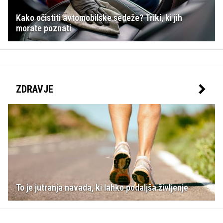
Kako očistiti avtomobilske sedeže? Triki, ki jih
morate poznati
ZDRAVJE
To je jutranja navada, ki lahko podaljša življenje