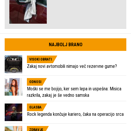
NAJBOLJ BRANO
VISOKI OBRATI
Zakaj novi avtomobili nimajo več rezervne gume?
ODNOSI
Moški se me bojijo, ker sem lepa in uspešna: Misica
razkrila, zakaj je še vedno samska
GLASBA
Rock legenda končuje kariero, čaka na operacijo srca
ZDRAVJE