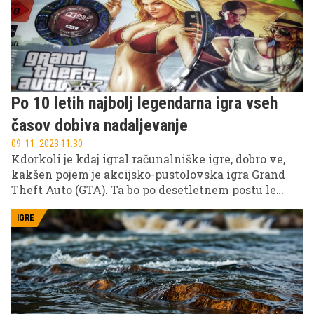
Po 10 letih najbolj legendarna igra vseh
časov dobiva nadaljevanje
09. 11. 2023 11.30
Kdorkoli je kdaj igral računalniške igre, dobro ve,
kakšen pojem je akcijsko-pustolovska igra Grand
Theft Auto (GTA). Ta bo po desetletnem postu le
dobila nadaljevanje. GTA 6 je verjetno najbolj
pričakovana računalniška igra desetletja, navdih
IGRE
zanjo pa naj bi bila slavna roparja Bonnie in Clyde.