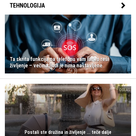
TEHNOLOGIJA
Ta skrita funkcija na telefonu vam lahko reši
življenje – večina ljudi je nima nastavljene
OGLAS
Postali ste družina in življenje ... teče dalje