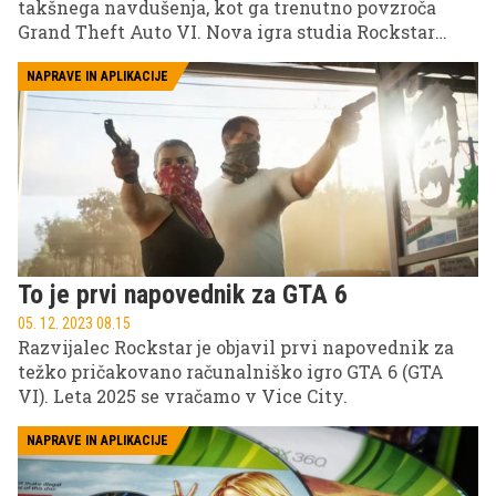
takšnega navdušenja, kot ga trenutno povzroča
Grand Theft Auto VI. Nova igra studia Rockstar
Games velja za najbolj pričakovani naslov zadnjih
let, zanimanje igralcev pa je tako veliko, da vsaka
NAPRAVE IN APLIKACIJE
nova informacija v nekaj minutah zaokroži svet.
To je prvi napovednik za GTA 6
05. 12. 2023 08.15
Razvijalec Rockstar je objavil prvi napovednik za
težko pričakovano računalniško igro GTA 6 (GTA
VI). Leta 2025 se vračamo v Vice City.
NAPRAVE IN APLIKACIJE