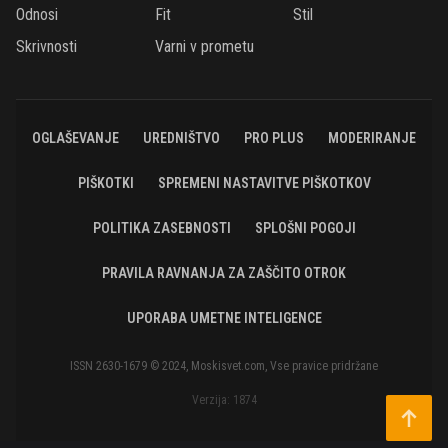
Odnosi
Fit
Stil
Skrivnosti
Varni v prometu
OGLAŠEVANJE
UREDNIŠTVO
PRO PLUS
MODERIRANJE
PIŠKOTKI
SPREMENI NASTAVITVE PIŠKOTKOV
POLITIKA ZASEBNOSTI
SPLOŠNI POGOJI
PRAVILA RAVNANJA ZA ZAŠČITO OTROK
UPORABA UMETNE INTELIGENCE
ISSN 2630-1679 © 2024, Moskisvet.com, Vse pravice pridržane
Verzija: 1874