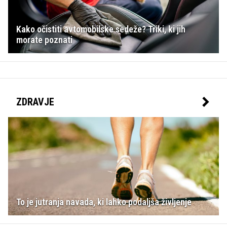
Kako očistiti avtomobilske sedeže? Triki, ki jih
morate poznati
ZDRAVJE
To je jutranja navada, ki lahko podaljša življenje