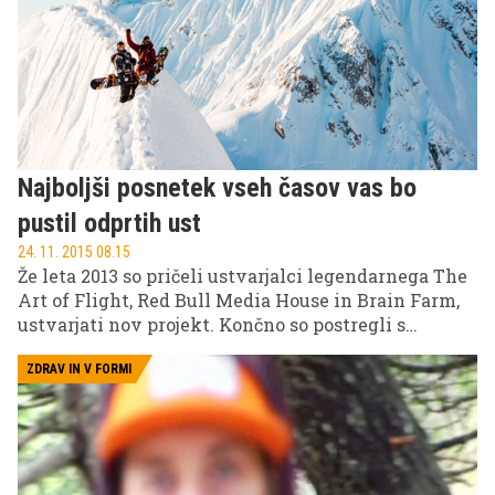
vokal pri njen pa je prispevala tudi vse bolj
uveljavljena slovenska pevka Kim Begović.
Najboljši posnetek vseh časov vas bo
pustil odprtih ust
24. 11. 2015 08.15
Že leta 2013 so pričeli ustvarjalci legendarnega The
Art of Flight, Red Bull Media House in Brain Farm,
ustvarjati nov projekt. Končno so postregli s
teaserjem, ki daje odfgovor na vprašanje, zakaj
toliko časa ni bilo slišati o Travisu Riceu.
ZDRAV IN V FORMI