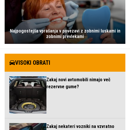
Najpogostejša vprašanja v povezavi z zobnimi luskami in
zobnimi prevlekami
VISOKI OBRATI
Zakaj novi avtomobili nimajo več
rezervne gume?
Zakaj nekateri vozniki na vzvratno