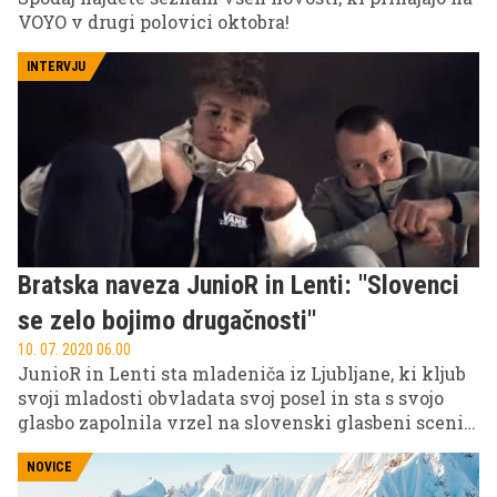
VOYO v drugi polovici oktobra!
INTERVJU
Bratska naveza JunioR in Lenti: ''Slovenci
se zelo bojimo drugačnosti''
10. 07. 2020 06.00
JunioR in Lenti sta mladeniča iz Ljubljane, ki kljub
svoji mladosti obvladata svoj posel in sta s svojo
glasbo zapolnila vrzel na slovenski glasbeni sceni.
Nedavno je bratska naveza iz Rožne doline
predstavila svoj novi izdelek, skladbo Mamacita, ki
NOVICE
jo je pospremil tudi aktraktiven videospot, svoj