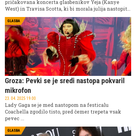
pričakovana koncerta glasbenikov Yeja (Kanye
West) in Travisa Scotta, ki bi morala julija nastopiti
v Reggio Emilii.
GLASBA
Groza: Pevki se je sredi nastopa pokvaril
mikrofon
23. 04. 2025 19.00
Lady Gaga se je med nastopom na festicalu
Coachella zgodilo tisto, pred čemer trepeta vsak
pevec ...
GLASBA