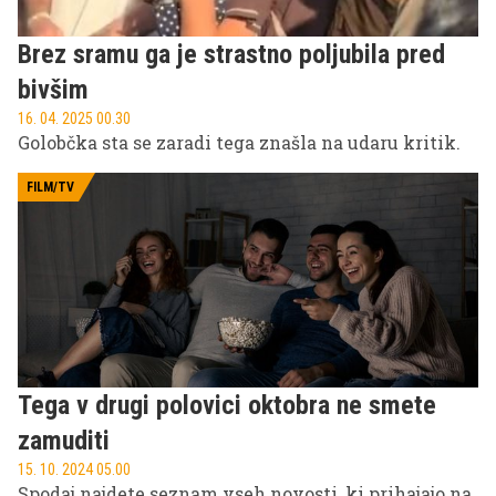
Brez sramu ga je strastno poljubila pred
bivšim
16. 04. 2025 00.30
Golobčka sta se zaradi tega znašla na udaru kritik.
FILM/TV
Tega v drugi polovici oktobra ne smete
zamuditi
15. 10. 2024 05.00
Spodaj najdete seznam vseh novosti, ki prihajajo na