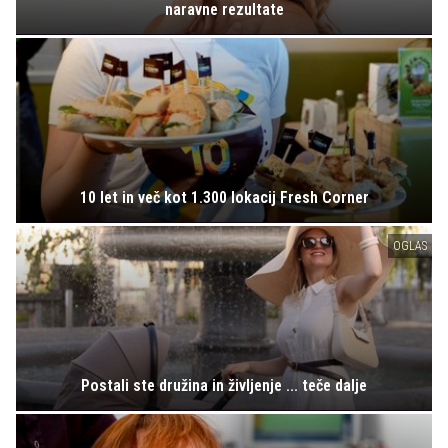
naravne rezultate
10 let in več kot 1.300 lokacij Fresh Corner
OGLAS
Postali ste družina in življenje ... teče dalje