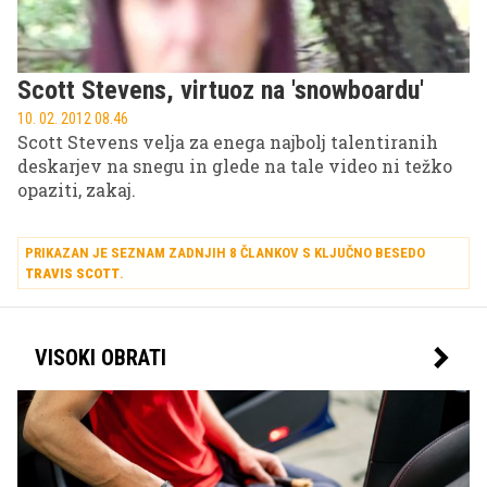
Scott Stevens, virtuoz na 'snowboardu'
10. 02. 2012 08.46
Scott Stevens velja za enega najbolj talentiranih
deskarjev na snegu in glede na tale video ni težko
opaziti, zakaj.
PRIKAZAN JE SEZNAM ZADNJIH 8 ČLANKOV S KLJUČNO BESEDO
TRAVIS SCOTT
.
VISOKI OBRATI