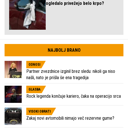
ogledalo privežejo belo krpo?
NAJBOLJ BRANO
ODNOSI
Partner zvezdnice izginil brez sledu: nikoli ga niso
našli, nato je prišla še ena tragedija
GLASBA
Rock legenda končuje kariero, čaka na operacijo srca
VISOKI OBRATI
Zakaj novi avtomobili nimajo več rezervne gume?