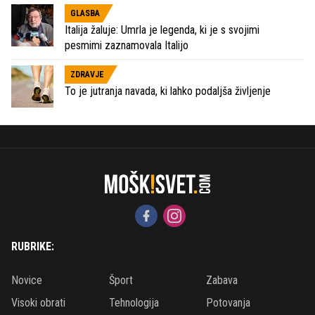
GLASBA
Italija žaluje: Umrla je legenda, ki je s svojimi
pesmimi zaznamovala Italijo
ZDRAVJE
To je jutranja navada, ki lahko podaljša življenje
RUBRIKE:
Novice
Šport
Zabava
Visoki obrati
Tehnologija
Potovanja