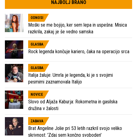
NAJBOLJ BRANO
ODNOSI
Moški se me bojijo, ker sem lepa in uspešna: Misica
razkrila, zakaj je še vedno samska
GLASBA
Rock legenda končuje kariero, čaka na operacijo srca
GLASBA
Italija žaluje: Umrla je legenda, ki je s svojimi
pesmimi zaznamovala Italijo
NOVICE
Slovo od Aljaža Kaburja: Rokometna in gasilska
družina v žalosti
ZABAVA
Brat Angeline Jolie pri 53 letih razkril svojo veliko
skrivnost: 'Zdaj sem končno svoboden'