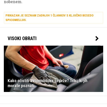
nobenem.
PRIKAZAN JE SEZNAM ZADNJIH 1 ČLANKOV S KLJUČNO BESEDO
SPICOMELLUS
.
VISOKI OBRATI
Kako očistiti avtomobilske sedeže? Triki, ki jih
morate poznati