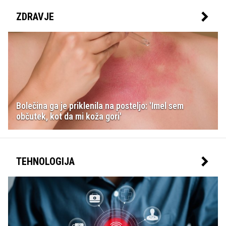
ZDRAVJE
Bolečina ga je priklenila na posteljo: 'Imel sem
občutek, kot da mi koža gori'
TEHNOLOGIJA