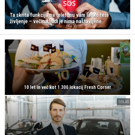
Ta skrita funkcija na telefonu vam lahko reši
življenje – večina ljudi je nima nastavljene
10 let in več kot 1.300 lokacij Fresh Corner
OGLAS