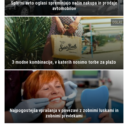
Spletni avto oglasi spreminjajo način nakupa in prodaje
avtomobilov
OGLAS
3 modne kombinacije, v katerih nosimo torbe za plažo
Najpogostejša vprašanja v povezavi z zobnimi luskami in
zobnimi prevlekami