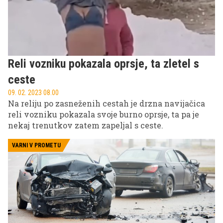
Reli vozniku pokazala oprsje, ta zletel s
ceste
09. 02. 2023 08.00
Na reliju po zasneženih cestah je drzna navijačica
reli vozniku pokazala svoje burno oprsje, ta pa je
nekaj trenutkov zatem zapeljal s ceste.
VARNI V PROMETU