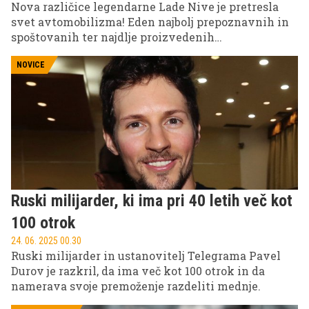
Nova različice legendarne Lade Nive je pretresla
svet avtomobilizma! Eden najbolj prepoznavnih in
spoštovanih ter najdlje proizvedenih
ruskihizdelkov s štirimi kolesi, se lahko po novem
pohvali z 280 konjskimi moči!
NOVICE
Ruski milijarder, ki ima pri 40 letih več kot
100 otrok
24. 06. 2025 00.30
Ruski milijarder in ustanovitelj Telegrama Pavel
Durov je razkril, da ima več kot 100 otrok in da
namerava svoje premoženje razdeliti mednje.