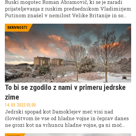
Ruski mogotec Roman Abramovič, ki se je zaradi
prijateljevanja z ruskim predsednikom Vladimirjem
Putinom znašel v nemilost Velike Britanije in so
mu zaradi trenutne situacije na Otoku zamrznili
premoženje ter z blokado transakcij preprečili
SKRIVNOSTI
prodajo nogometnega kluba Chelsea, naj bi bil v
zvezi s 30 let mlajšo lepotico ukrajinskih korenin.
To bi se zgodilo z nami v primeru jedrske
zime
14. 03. 2022 05.00
Jedrski spopad kot Damoklejev meč visi nad
človeštvom že vse od hladne vojne in čeprav danes
ne grozi kot na vrhuncu hladne vojne, ga ni moč
izključiti. Klimatolog Alan Robock je skupaj s