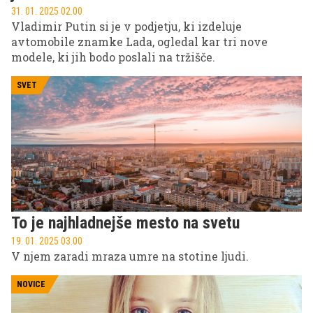
31. 01. 2025 02.00
Vladimir Putin si je v podjetju, ki izdeluje
avtomobile znamke Lada, ogledal kar tri nove
modele, ki jih bodo poslali na tržišče.
SVET
To je najhladnejše mesto na svetu
19. 01. 2025 03.00
V njem zaradi mraza umre na stotine ljudi.
NOVICE