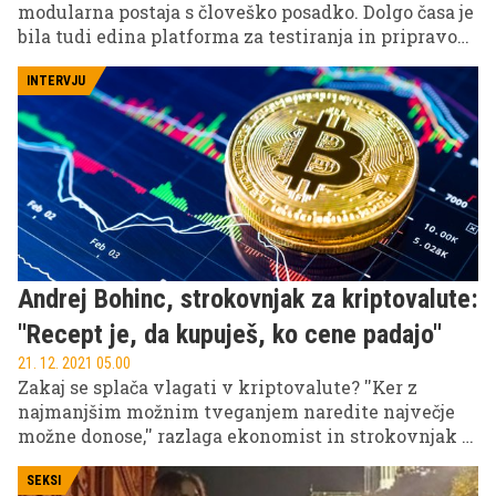
modularna postaja s človeško posadko. Dolgo časa je
bila tudi edina platforma za testiranja in pripravo
dolgotrajnejšega dela in življenja v vesolju. Znanja,
ki so jih astronavti pridobili, so pripomogla k
INTERVJU
izboljšanju Mednarodne vesoljske postaje (ISS), ki
velja za najbolj kompleksen in največji tehnološki
dosežek v zgodovini človeštva. Laboratorij 400
kilometrov nad nami je do zdaj pogotnil že pribl. 150
milijard evrov.
Andrej Bohinc, strokovnjak za kriptovalute:
''Recept je, da kupuješ, ko cene padajo''
21. 12. 2021 05.00
Zakaj se splača vlagati v kriptovalute? ''Ker z
najmanjšim možnim tveganjem naredite največje
možne donose,'' razlaga ekonomist in strokovnjak s
področja kriptovalut Andrej Bohinc, ki meni, da je
na začetku najboljša investicija investicija v znanje.
SEKSI