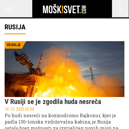
RUSIJA
VESOLJE
V Rusiji se je zgodila huda nesreča
10. 12. 2025 02.00
Po hudi nesreči na kozmodromu Bajkonur, kjer je
padla 130-tonska vzdrževalna kabina, je Rusija
ostala brez možnosti za izstrelitev novih misij na