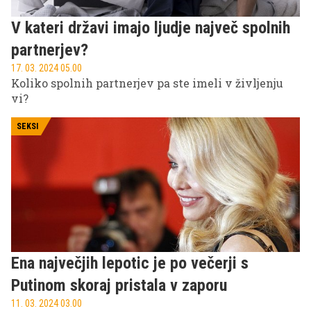
je večji poznavalec, in se v nadaljevanju poglobimo
v najbolj ikonične trenutke tega legendarnega
V kateri državi imajo ljudje največ spolnih
športnega dogodka.
partnerjev?
17. 03. 2024 05.00
Koliko spolnih partnerjev pa ste imeli v življenju
vi?
SEKSI
Ena največjih lepotic je po večerji s
Putinom skoraj pristala v zaporu
11. 03. 2024 03.00