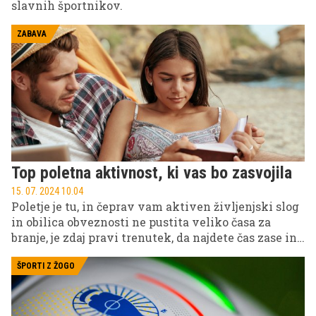
slavnih športnikov.
ZABAVA
Top poletna aktivnost, ki vas bo zasvojila
15. 07. 2024 10.04
Poletje je tu, in čeprav vam aktiven življenjski slog
in obilica obveznosti ne pustita veliko časa za
branje, je zdaj pravi trenutek, da najdete čas zase in
se poglobite v dobro knjigo. Ko ste na plaži, ob
bazenu ali si vzamete kratek odmor od
ŠPORTI Z ŽOGO
vsakodnevnih obveznosti, lahko branje postane vaš
najboljši spremljevalec. Branje je lahko namreč
odličen način za sprostitev in pobeg od