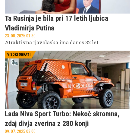
Ta Rusinja je bila pri 17 letih ljubica
Vladimirja Putina
23. 08. 2025 01.30
Atraktivna rjavolaska ima danes 32 let.
VISOKI OBRATI
Lada Niva Sport Turbo: Nekoč skromna,
zdaj divja zverina z 280 konji
09. 07. 2025 03.00