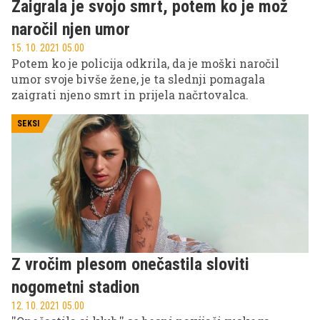
Zaigrala je svojo smrt, potem ko je mož
naročil njen umor
15. 10. 2021 05.00
Potem ko je policija odkrila, da je moški naročil
umor svoje bivše žene, je ta slednji pomagala
zaigrati njeno smrt in prijela načrtovalca.
SEKSI
Z vročim plesom onečastila sloviti
nogometni stadion
12. 10. 2021 05.00