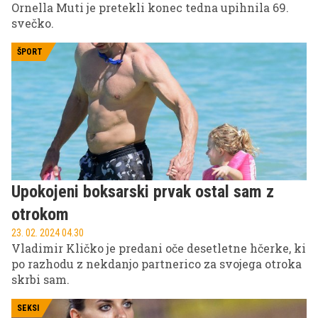
Ornella Muti je pretekli konec tedna upihnila 69.
svečko.
ŠPORT
Upokojeni boksarski prvak ostal sam z
otrokom
23. 02. 2024 04.30
Vladimir Kličko je predani oče desetletne hčerke, ki
po razhodu z nekdanjo partnerico za svojega otroka
skrbi sam.
SEKSI