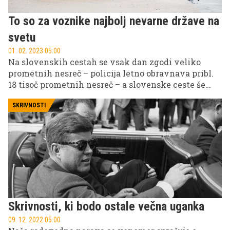
To so za voznike najbolj nevarne države na
svetu
01. 02. 2023 05.00
Na slovenskih cestah se vsak dan zgodi veliko
prometnih nesreč – policija letno obravnava pribl.
18 tisoč prometnih nesreč – a slovenske ceste še
zdaleč niso tako nevarne kot v nekaterih drugih
državah.
SKRIVNOSTI
Skrivnosti, ki bodo ostale večna uganka
09. 12. 2022 05.00