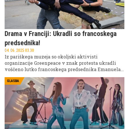
Drama v Franciji: Ukradli so francoskega
predsednika!
04. 06. 2025 03.30
Iz pariškega muzeja so okoljski aktivisti
organizacije Greenpeace v znak protesta ukradli
voščeno lutko francoskega predsednika Emanuela
Macrona.
GLASBA