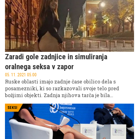
Trg kriptovalut je namreč kompleksen. ''Večina
ljudi dela stave – kocka z denarjem,'' ugotavlja
Bohinc, ki poudarja, da je recept za uspeh preprost.
''Kupuješ, ko cene padajo,'' a v isti sapi dodaja, da je
večini ljudi to zelo težko početi.
Zaradi gole zadnjice in simuliranja
oralnega seksa v zapor
05. 11. 2021 05.00
Ruske oblasti imajo zadnje čase obilico dela s
posamezniki, ki so razkazovali svoje telo pred
božjimi objekti. Zadnja njihova tarča je bila
zvezdnica za odrasle Rita Fox. Ta je v svoj zagovor
dejala, da je bila od nekdaj patriotinja in da s
SEKSI
fotografiji ni želela nikogar užaliti, potem ko je bila
pridržana zaradi nespodobnega poziranja.