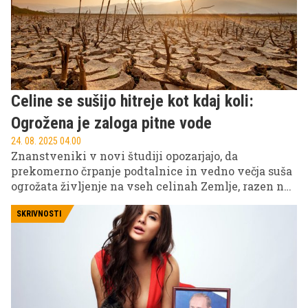
Celine se sušijo hitreje kot kdaj koli:
Ogrožena je zaloga pitne vode
24. 08. 2025 04.00
Znanstveniki v novi študiji opozarjajo, da
prekomerno črpanje podtalnice in vedno večja suša
ogrožata življenje na vseh celinah Zemlje, razen na
polarnih.
SKRIVNOSTI