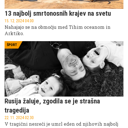
13 najbolj smrtonosnih krajev na svetu
15. 12. 2024 04.00
Nahajajo se na območju med Tihim oceanom in
Arktiko.
ŠPORT
Rusija žaluje, zgodila se je strašna
tragedija
22. 11. 2024 02.30
V tragični nesreči je umrl eden od njihovih najbolj