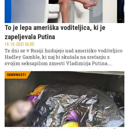
To je lepa ameriška voditeljica, ki je
zapeljevala Putina
19. 10. 2021 05.00
Te dni se v Rusiji hudujejo nad ameriško voditeljico
Hadley Gamble, ki naj bi skušala na srečanju s
svojim seksapilom zmesti Vladimirja Putina.
Velika zagovornica žensk se je medtem že pošalila
na račun obtožujočih ruskih komentarjev.
SKRIVNOSTI