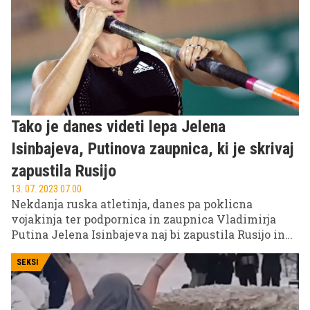
Tako je danes videti lepa Jelena
Isinbajeva, Putinova zaupnica, ki je skrivaj
zapustila Rusijo
13. 07. 2023 07.00
Nekdanja ruska atletinja, danes pa poklicna
vojakinja ter podpornica in zaupnica Vladimirja
Putina Jelena Isinbajeva naj bi zapustila Rusijo in
življenje tam zamenjala z življenjem v Španiji.
SEKSI