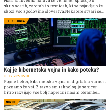
Naša radovedna narava se venomer sprašuje o
skrivnostih, zarotah in resnicah, ki se pojavljajo že
skozi vso zgodovino človeštva.Nekatere stvari se
sčasoma razkrivajo in dobivajo svoje epiloge, druge
pa so še vedno zavite v tančico skrivnosti. Kdo je
TEHNOLOGIJA
bil Jack Razparač? Je Adolf Hitler res storil
samomor? Kaj pa skrivnostno območje 51? Zbrali
smo nekaj največjih svetovnih skrivnosti, na katere
verjetno ne bomo nikoli imeli odgovorov.
Kaj je kibernetska vojna in kako poteka?
05. 12. 2022 05.00
Pojme heker, kibernetska vojna in digitalna varnost
poznamo že vsi. Z razvojem tehnologije se sicer
hitro razvijajo vse bolj napredni načini obrambe
pred tehnološkimi zlikovci, a hitremu tempu
razvoja sledijo tudi slednji, ki z vse bolj
NOVICE
premišljenimi in naprednimi kibernetskimi napadi