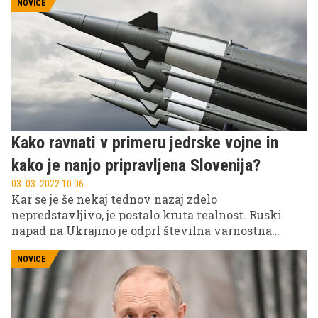
skupino ekologov in klimatologov preveril, kakšne
NOVICE
posledice bi lahko imela za človeštvo in življenje na
Zemlji hipotetična jedrska zima.
Kako ravnati v primeru jedrske vojne in
kako je nanjo pripravljena Slovenija?
03. 03. 2022 10.06
Kar se je še nekaj tednov nazaj zdelo
nepredstavljivo, je postalo kruta realnost. Ruski
napad na Ukrajino je odprl številna varnostna
vprašanja, ki se, potem ko so Rusi namignili tudi na
jedrski spopad, dotikajo celega sveta. Če pride do
NOVICE
tretje svetovne vojne, bo ta ''jedrska'' in ''uničujoča'',
je zagrozil ruski zunanji minister Sergej Lavrov,
potem ko je Rusija napadla Ukrajino z željo po