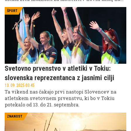
Mednarodno vesoljsko postajo.
ŠPORT
Svetovno prvenstvo v atletiki v Tokiu:
slovenska reprezentanca z jasnimi cilji
13. 09. 2025 03.45
Ta vikend nas čakajo prvi nastopi Slovencev na
atletskem svetovnem prvenstvu, ki bo v Tokiu
potekalo od 13. do 21. septembra.
ZNANOST