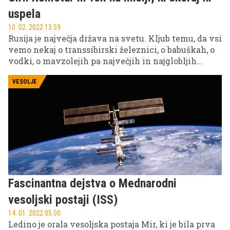
uspela
10. 02. 2022 13.59
Rusija je največja država na svetu. Kljub temu, da vsi
vemo nekaj o transsibirski železnici, o babuškah, o
vodki, o mavzolejih pa največjih in najglobljih
jezerih ter neizprosno nizkih temperaturah, si
redko kdo predstavlja, kaj pomeni Rusijo
VESOLJE
prepotovati. Še manj pa - kako Rusijo prepotovati v
avtomobilu in to pozimi
Fascinantna dejstva o Mednarodni
vesoljski postaji (ISS)
14. 01. 2022 05.00
Ledino je orala vesoljska postaja Mir, ki je bila prva