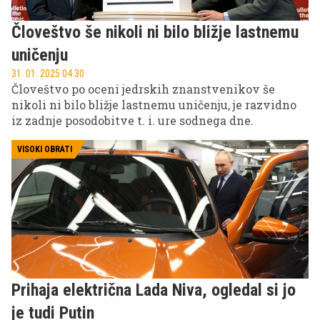
Človeštvo še nikoli ni bilo bližje lastnemu
uničenju
31. 01. 2025 04.30
Človeštvo po oceni jedrskih znanstvenikov še
nikoli ni bilo bližje lastnemu uničenju, je razvidno
iz zadnje posodobitve t. i. ure sodnega dne.
VISOKI OBRATI
Prihaja električna Lada Niva, ogledal si jo
je tudi Putin