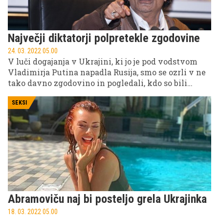
Največji diktatorji polpretekle zgodovine
24. 03. 2022 05.00
V luči dogajanja v Ukrajini, ki jo je pod vodstvom
Vladimirja Putina napadla Rusija, smo se ozrli v ne
tako davno zgodovino in pogledali, kdo so bili
nekateri največji diktatorji 20. in 21. stoletja in
kakšna grozodejstva so storili.
SEKSI
Abramoviču naj bi posteljo grela Ukrajinka
18. 03. 2022 05.00