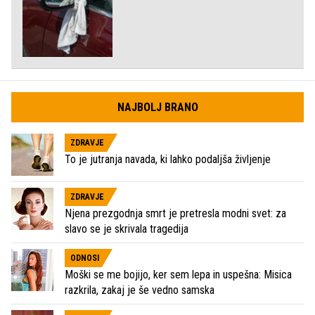
NAJBOLJ BRANO
ZDRAVJE
To je jutranja navada, ki lahko podaljša življenje
ZDRAVJE
Njena prezgodnja smrt je pretresla modni svet: za
slavo se je skrivala tragedija
ODNOSI
Moški se me bojijo, ker sem lepa in uspešna: Misica
razkrila, zakaj je še vedno samska