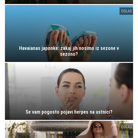
OGLAS
Havaianas japonke: zakaj jih nosimo iz sezone v
sezono?
Se vam pogosto pojavi herpes na ustnici?
OGLAS