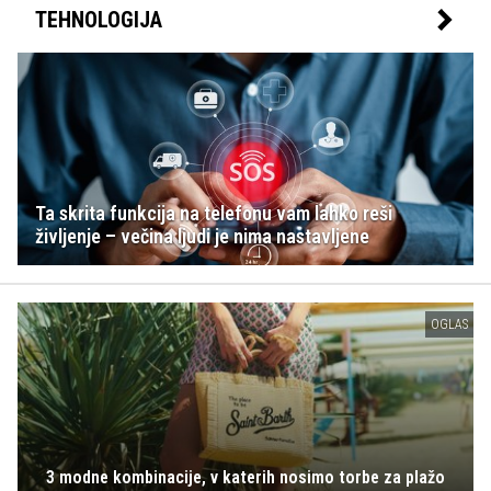
TEHNOLOGIJA
Ta skrita funkcija na telefonu vam lahko reši
življenje – večina ljudi je nima nastavljene
OGLAS
3 modne kombinacije, v katerih nosimo torbe za plažo