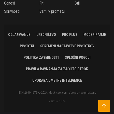
Odnosi
Fit
Stil
Skrivnosti
Varni v prometu
OGLAŠEVANJE
UREDNIŠTVO
PRO PLUS
MODERIRANJE
PIŠKOTKI
SPREMENI NASTAVITVE PIŠKOTKOV
POLITIKA ZASEBNOSTI
SPLOŠNI POGOJI
PRAVILA RAVNANJA ZA ZAŠČITO OTROK
UPORABA UMETNE INTELIGENCE
ISSN 2630-1679 © 2024, Moskisvet.com, Vse pravice pridržane
Verzija: 1874