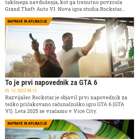
takšnega navdušenja, kot ga trenutno povzroča
Grand Theft Auto VI. Nova igra studia Rockstar
Games velja za najbolj pričakovani naslov zadnjih
let, zanimanje igralcev pa je tako veliko, da vsaka
NAPRAVE IN APLIKACIJE
nova informacija v nekaj minutah zaokroži svet.
To je prvi napovednik za GTA 6
05. 12. 2023 08.15
Razvijalec Rockstar je objavil prvi napovednik za
težko pričakovano računalniško igro GTA 6 (GTA
VI). Leta 2025 se vračamo v Vice City.
NAPRAVE IN APLIKACIJE