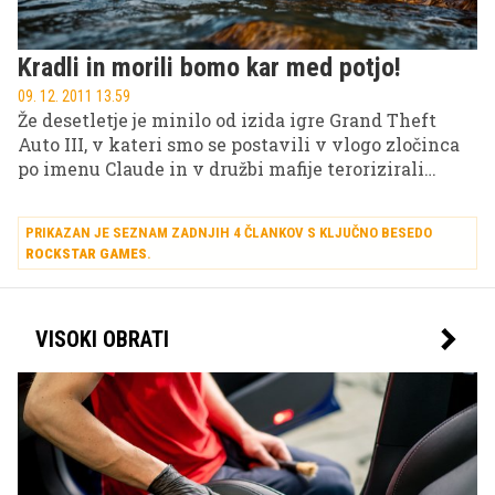
Kradli in morili bomo kar med potjo!
09. 12. 2011 13.59
Že desetletje je minilo od izida igre Grand Theft
Auto III, v kateri smo se postavili v vlogo zločinca
po imenu Claude in v družbi mafije terorizirali
namišljeno mesto Liberty City. Ob desetletnici izida
pa družba Rockstar Games pripravlja posebno
PRIKAZAN JE SEZNAM ZADNJIH 4 ČLANKOV S KLJUČNO BESEDO
presenečenje.
ROCKSTAR GAMES
.
VISOKI OBRATI