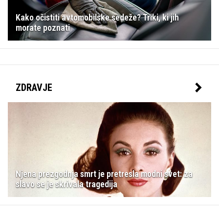
Kako očistiti avtomobilske sedeže? Triki, ki jih
morate poznati
ZDRAVJE
Njena prezgodnja smrt je pretresla modni svet: za
slavo se je skrivala tragedija