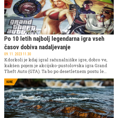
Po 10 letih najbolj legendarna igra vseh
časov dobiva nadaljevanje
09. 11. 2023 11.30
Kdorkoli je kdaj igral računalniške igre, dobro ve,
kakšen pojem je akcijsko-pustolovska igra Grand
Theft Auto (GTA). Ta bo po desetletnem postu le
dobila nadaljevanje. GTA 6 je verjetno najbolj
pričakovana računalniška igra desetletja, navdih
IGRE
zanjo pa naj bi bila slavna roparja Bonnie in Clyde.