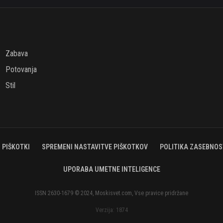
Zabava
Potovanja
Stil
PIŠKOTKI
SPREMENI NASTAVITVE PIŠKOTKOV
POLITIKA ZASEBNOS
UPORABA UMETNE INTELIGENCE
ISSN 2630-1679 © 2024, Moskisvet.com, Vse pravice pridržane
Verzija: 1874