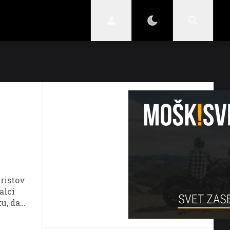
STIL
SKRIVNOSTI
VARNI V PROMETU
uristov
alci
u, da
, drugi