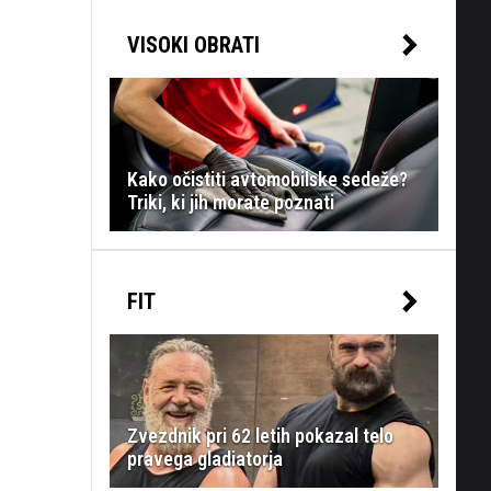
VISOKI OBRATI
Kako očistiti avtomobilske sedeže?
Triki, ki jih morate poznati
FIT
Zvezdnik pri 62 letih pokazal telo
pravega gladiatorja