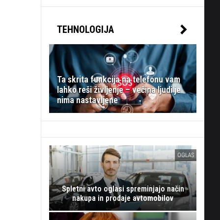
TEHNOLOGIJA
Ta skrita funkcija na telefonu vam
lahko reši življenje – večina ljudi je
nima nastavljene
OGLAS
Spletni avto oglasi spreminjajo način
nakupa in prodaje avtomobilov