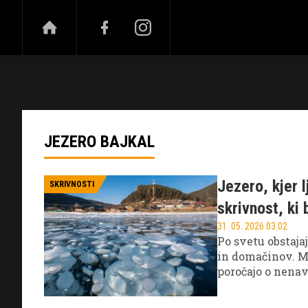
NOVICE
ŠPORT
ZABAVA
VISOKI OB
JEZERO BAJKAL
Jezero, kjer l
SKRIVNOSTI
skrivnost, ki
31. 05. 2026 03.02
Po svetu obstajaj
in domačinov. Me
poročajo o nena
"nekaj ni v redu
opisujejo občute