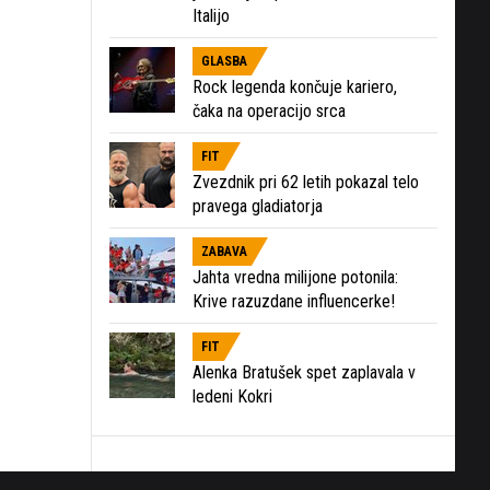
Italijo
GLASBA
Rock legenda končuje kariero,
čaka na operacijo srca
FIT
Zvezdnik pri 62 letih pokazal telo
pravega gladiatorja
ZABAVA
Jahta vredna milijone potonila:
Krive razuzdane influencerke!
FIT
Alenka Bratušek spet zaplavala v
ledeni Kokri