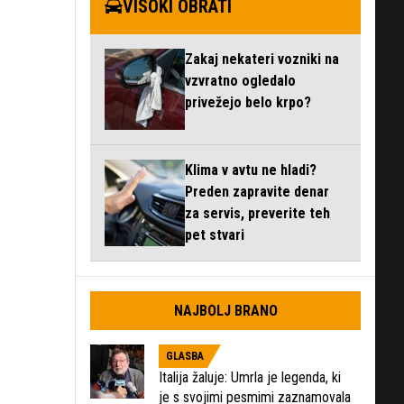
VISOKI OBRATI
Zakaj nekateri vozniki na
vzvratno ogledalo
privežejo belo krpo?
Klima v avtu ne hladi?
Preden zapravite denar
za servis, preverite teh
pet stvari
NAJBOLJ BRANO
GLASBA
Italija žaluje: Umrla je legenda, ki
je s svojimi pesmimi zaznamovala