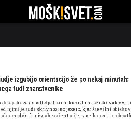
RATI
TEHNOLOGIJA
POTOVANJA
ODNOSI
FIT
judje izgubijo orientacijo že po nekaj minutah:
 bega tudi znanstvenike
o kraji, ki že desetletja burijo domišljijo raziskovalcev, t
d njimi je tudi skrivnostno jezero, kjer številni obiskov
vadnem občutku izgube orientacije, zmedenosti in občutk
". Nekateri trdijo, da se tam kompasi obnašajo nenavadno
k popolne dezorientacije že po nekaj minutah.