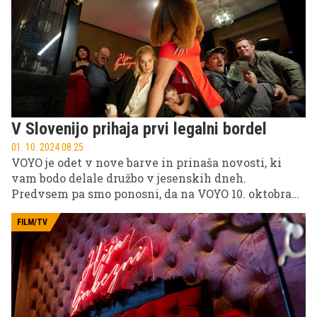
ne bi odobravali, na njej pa se soočijo s kopico
zanimivih gostov in osebnih preprek.
V Slovenijo prihaja prvi legalni bordel
01. 10. 2024 08.25
VOYO je odet v nove barve in prinaša novosti, ki
vam bodo delale družbo v jesenskih dneh.
Predvsem pa smo ponosni, da na VOYO 10. oktobra
prihaja popolnoma nova originalna serija Hiša
ljubezni, ki nas bo z vrhunsko igralsko zasedbo
FILM/TV
popeljala v prvi slovenski (legalni!) bordel. Tukaj pa
so še športni prenosi in nove sezone najbolj
priljubljenih resničnostnih šovov. Priporočamo tudi
ogled filma meseca oktobra, ki je Tom Clancy: Brez
obžalovanja.