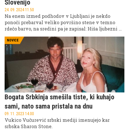
Slovenijo
24. 09. 2024 11.50
Na enem izmed podhodov v Ljubljani je nekdo
ponoči prebarval veliko površino stene v temno
rdečo barvo, na sredini pa je zapisal: Hiša ljubezni –
od 10. oktobra. Kaj bi to lahko pomenilo?
NOVICE
Bogata Srbkinja smešila tiste, ki kuhajo
sami, nato sama pristala na dnu
09. 11. 2023 14.00
Vukico Vučurević srbski mediji imenujejo kar
srbska Sharon Stone.