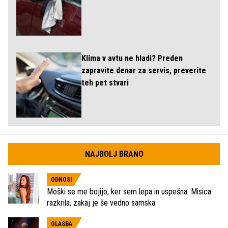
Klima v avtu ne hladi? Preden
zapravite denar za servis, preverite
teh pet stvari
NAJBOLJ BRANO
ODNOSI
Moški se me bojijo, ker sem lepa in uspešna: Misica
razkrila, zakaj je še vedno samska
GLASBA