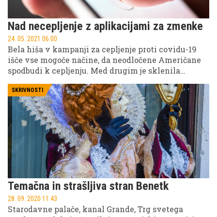
Nad necepljenje z aplikacijami za zmenke
24. 05. 2021 06.00
Bela hiša v kampanji za cepljenje proti covidu-19
išče vse mogoče načine, da neodločene Američane
spodbudi k cepljenju. Med drugim je sklenila
partnerstvo z več aplikacijami za zmenke, na
katerih bodo iskalci ljubezni lahko izvedeli, ali je
SKRIVNOSTI
potencialni partner cepljen ali ne.
Temačna in strašljiva stran Benetk
28. 09. 2020 11.43
Starodavne palače, kanal Grande, Trg svetega