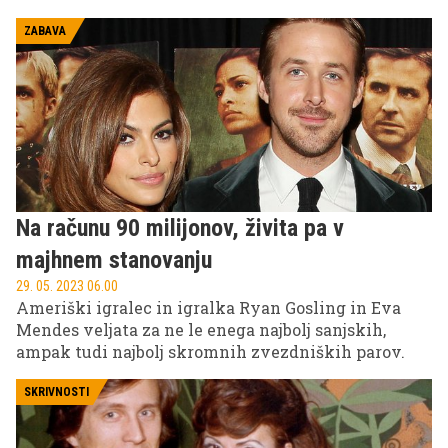
ZABAVA
Na računu 90 milijonov, živita pa v
majhnem stanovanju
29. 05. 2023 06.00
Ameriški igralec in igralka Ryan Gosling in Eva
Mendes veljata za ne le enega najbolj sanjskih,
ampak tudi najbolj skromnih zvezdniških parov.
SKRIVNOSTI