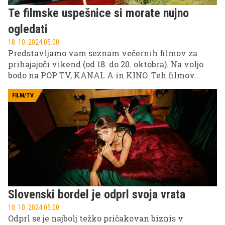
Te filmske uspešnice si morate nujno
ogledati
18. 10. 2024 05.00
Predstavljamo vam seznam večernih filmov za
prihajajoči vikend (od 18. do 20. oktobra). Na voljo
bodo na POP TV, KANAL A in KINO. Teh filmov
nikakor ne smete spregledati!
FILM/TV
Slovenski bordel je odprl svoja vrata
10. 10. 2024 05.00
Odprl se je najbolj težko pričakovan biznis v