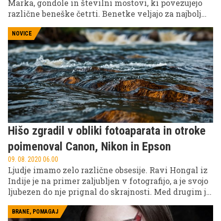
Marka, gondole in številni mostovi, ki povezujejo
različne beneške četrti. Benetke veljajo za najbolj
romantično mesto na svetu, ki je na listi želja
številnih popotnikov. Po drugi strani pa le malokdo
NOVICE
ve, da mesto skriva tudi mnoge skrivnosti, legende,
strašljivo zgodovino, pa prepovedane kraje, o
katerih domačini ne želijo govoriti. Če spadate med
tiste, ki si drznejo odkrivati tudi tiste malo bolj
skrivnostne plati preteklosti, lahko ob prihodnjem
obisku Benetk raziščete kraje, ki skrivajo temne
skrivnosti.
Hišo zgradil v obliki fotoaparata in otroke
poimenoval Canon, Nikon in Epson
09. 08. 2020 06.00
Ljudje imamo zelo različne obsesije. Ravi Hongal iz
Indije je na primer zaljubljen v fotografijo, a je svojo
ljubezen do nje prignal do skrajnosti. Med drugim je
v obliki fotoaparata zgradil hišo in poimenoval
svoje otroke.
BRANE, POMAGAJ