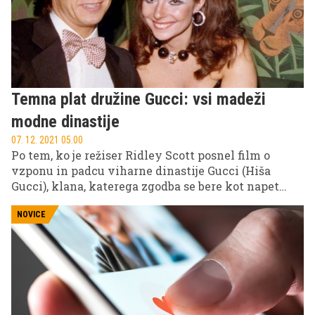
Temna plat družine Gucci: vsi madeži
modne dinastije
07. 12. 2021 05.00
Po tem, ko je režiser Ridley Scott posnel film o
vzponu in padcu viharne dinastije Gucci (Hiša
Gucci), klana, katerega zgodba se bere kot napet
roman, smo se zakopali v zgodovino ter izbrskali
pikantne in glamurozne podrobnosti iz zgodovine
NOVICE
družine, ki je dala svetu oboževano modno znamko.