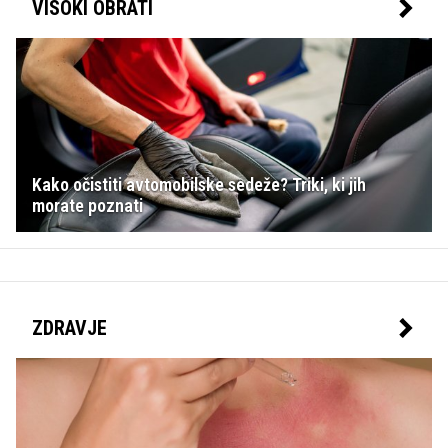
VISOKI OBRATI
misliš oz. kakšno je tvoje mnenje itd.). Pogovori so
samo uradni. Moževo načelo je, da on lahko dela, kar
hoče in kar mu je volja in kaj mene briga s kom se
on druži . Njemu so pomembni prijatelji, kdo sem jaz,
prijatelji so pomembni. Zelo težko me kliče po
imenu, imam občutek , da sploh me more izgovoriti
mojega imena . Če sem zahtevala pojasnilo, je postal
nasilen, govoril je grde besede, me žalil in
preklinjal, vzel avto ter odšel. Kam, nikoli ni
Kako očistiti avtomobilske sedeže? Triki, ki jih
povedal. Večkrat sem se poskušala pogovoriti,
morate poznati
njegov odgovor pa je bil, da naj ga pustim pri miru.
Pogovor ga ne zanima, ne moje solze ne slabo
počutje. Težave so tudi v postelji že vrsto let oz.
odnos je kot med sestro in bratom oz. kot med
stanovalci oz. še huje, brez čustvenih odnosov.
ZDRAVJE
Razmišljam, ali je možno, da obstajajo taki ljudje oz.
moški brez čustvenosti in spoštovanja, da ne
omenjam ljubezni . Prosim za vaše mnenje in
nasvet . Hvala ...