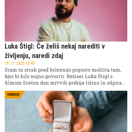
Luka Štigl: Če želiš nekaj narediti v
življenju, naredi zdaj
18. 11. 2025 10.43
Sram in strah pred boleznijo pogosto molčita tam,
kjer bi bilo nujno govoriti. Režiser Luka Štigl s
filmom Srečen dan mrtvih prebija tišino in odpira
pogovor o moškem zdravju ter raku, kjer zgodnje
odkrivanje lahko reši življenje. Njegova črna
ODNOSI
kriminalna komedija je brez oglaševanja že v prvih
dneh osvojila več tisoč gledalcev.