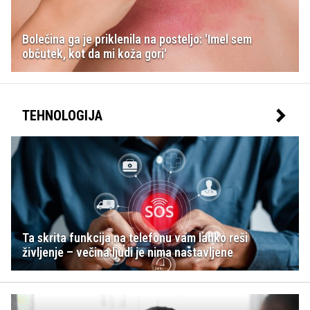
Bolečina ga je priklenila na posteljo: 'Imel sem
občutek, kot da mi koža gori'
TEHNOLOGIJA
Ta skrita funkcija na telefonu vam lahko reši
življenje – večina ljudi je nima nastavljene