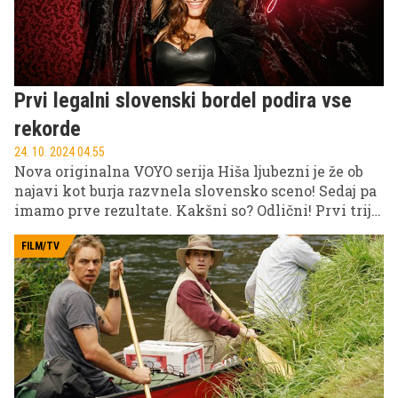
vse, česar si nismo upali vprašati.
Prvi legalni slovenski bordel podira vse
rekorde
24. 10. 2024 04.55
Nova originalna VOYO serija Hiša ljubezni je že ob
najavi kot burja razvnela slovensko sceno! Sedaj pa
imamo prve rezultate. Kakšni so? Odlični! Prvi trije
deli so že presegli 230.000 ogledov! In kar 40
odstotkov vseh VOYO uporabnikov in uporabnic je
FILM/TV
že prestopilo prag prvega slovenskega legalnega
bordela. Četrti del je že na VOYO, a najboljše šele
prihaja!