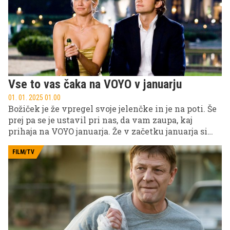
namreč več kot 13,7 milijonov ogledov. Zmagovalec
je seveda Ja, Chef!, pa tudi Hiša ljubezni je pustila
strasten pečat. Kaj vse smo še ponudili v letu 2024?
Vse to vas čaka na VOYO v januarju
01. 01. 2025 01.00
Božiček je že vpregel svoje jelenčke in je na poti. Še
prej pa se je ustavil pri nas, da vam zaupa, kaj
prihaja na VOYO januarja. Že v začetku januarja si
bomo na VOYO ogledali nagrajeno turško serijo
Druga ljubezen, v začetku januarja pa se bomo
FILM/TV
nasmejali ob novem resničnostnem šovu Otok
hudih tipov: Avstralija. Tukaj pa je tudi kup dobrih
filmov, ki jih ne smete zamuditi. Kot recimo Hiša
Gucci z Lady Gago v glavni vlogi, pa klasika
Memento in drugi.