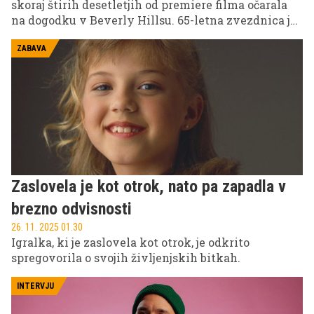
skoraj štirih desetletjih od premiere filma očarala
na dogodku v Beverly Hillsu. 65-letna zvezdnica je
požela pozornost s svojim mladostnim videzom in
novim stilom.
ZABAVA
Zaslovela je kot otrok, nato pa zapadla v
brezno odvisnosti
26. 11. 2025 01.30
Igralka, ki je zaslovela kot otrok, je odkrito
spregovorila o svojih življenjskih bitkah.
INTERVJU