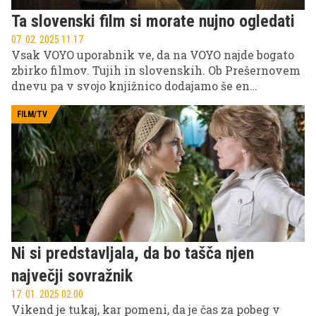
Ta slovenski film si morate nujno ogledati
07. 02. 2025 11.17
Vsak VOYO uporabnik ve, da na VOYO najde bogato
zbirko filmov. Tujih in slovenskih. Ob Prešernovem
dnevu pa v svojo knjižnico dodajamo še en
vrhunski domači film – Vzornik Nejca Gazvode.
FILM/TV
Ni si predstavljala, da bo tašča njen
največji sovražnik
17. 01. 2025 02.00
Vikend je tukaj, kar pomeni, da je čas za pobeg v