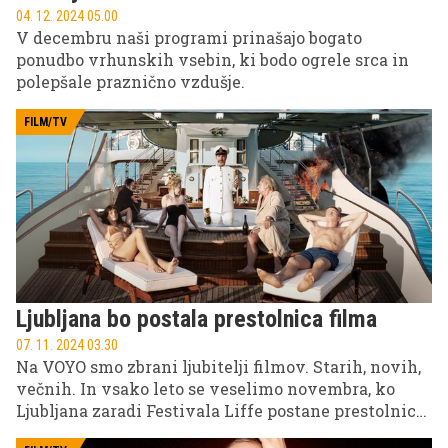
04. 12. 2024 05.00
V decembru naši programi prinašajo bogato
ponudbo vrhunskih vsebin, ki bodo ogrele srca in
polepšale praznično vzdušje.
FILM/TV
Ljubljana bo postala prestolnica filma
07. 11. 2024 03.30
Na VOYO smo zbrani ljubitelji filmov. Starih, novih,
večnih. In vsako leto se veselimo novembra, ko
Ljubljana zaradi Festivala Liffe postane prestolnica
filma. Izbrane filmske poslastice z vsega sveta pa