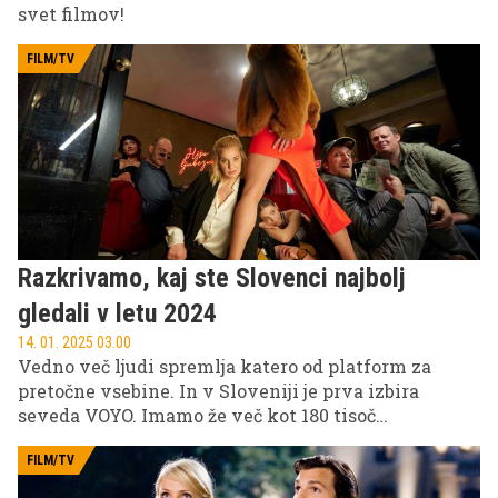
svet filmov!
FILM/TV
Razkrivamo, kaj ste Slovenci najbolj
gledali v letu 2024
14. 01. 2025 03.00
Vedno več ljudi spremlja katero od platform za
pretočne vsebine. In v Sloveniji je prva izbira
seveda VOYO. Imamo že več kot 180 tisoč
uporabnikov in uporabnic, ki so v letu 2024
pogledali več kot 48 milijonov minut vsebin, VOYO
FILM/TV
originali pa še naprej premikajo meje. Zabeležili so