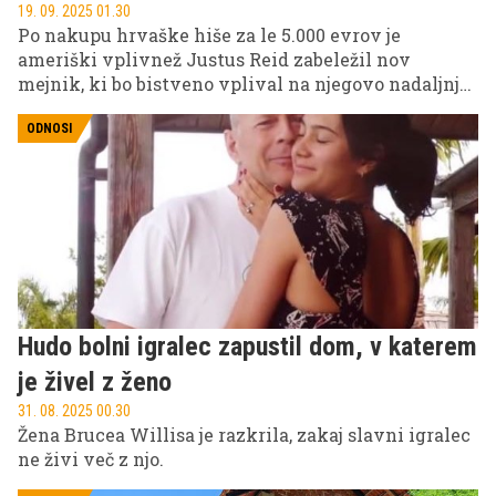
19. 09. 2025 01.30
Po nakupu hrvaške hiše za le 5.000 evrov je
ameriški vplivnež Justus Reid zabeležil nov
mejnik, ki bo bistveno vplival na njegovo nadaljnjo
prenovo.
ODNOSI
Hudo bolni igralec zapustil dom, v katerem
je živel z ženo
31. 08. 2025 00.30
Žena Brucea Willisa je razkrila, zakaj slavni igralec
ne živi več z njo.