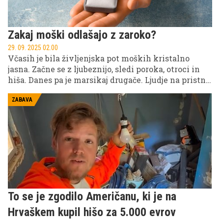
Zakaj moški odlašajo z zaroko?
29. 09. 2025 02.00
Včasih je bila življenjska pot moških kristalno
jasna. Začne se z ljubeznijo, sledi poroka, otroci in
hiša. Danes pa je marsikaj drugače. Ljudje na pristne
odnose čakajo dlje, odnosi so bolj odprti in v ospredje
stopajo vprašanja o smislu in svobodi.
ZABAVA
To se je zgodilo Američanu, ki je na
Hrvaškem kupil hišo za 5.000 evrov