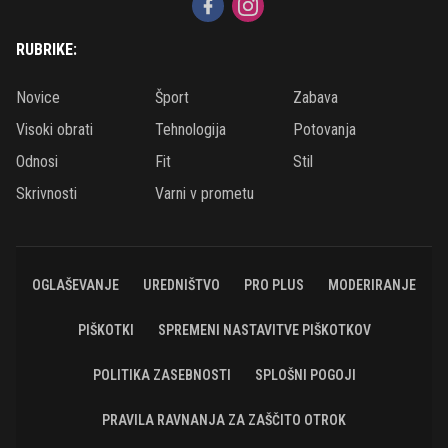
RUBRIKE:
Novice
Šport
Zabava
Visoki obrati
Tehnologija
Potovanja
Odnosi
Fit
Stil
Skrivnosti
Varni v prometu
OGLAŠEVANJE
UREDNIŠTVO
PRO PLUS
MODERIRANJE
PIŠKOTKI
SPREMENI NASTAVITVE PIŠKOTKOV
POLITIKA ZASEBNOSTI
SPLOŠNI POGOJI
PRAVILA RAVNANJA ZA ZAŠČITO OTROK