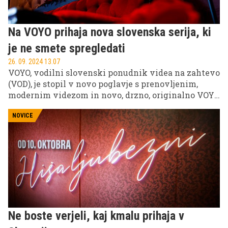
Na VOYO prihaja nova slovenska serija, ki
je ne smete spregledati
26. 09. 2024 13.07
VOYO, vodilni slovenski ponudnik videa na zahtevo
(VOD), je stopil v novo poglavje s prenovljenim,
modernim videzom in novo, drzno, originalno VOYO
serijo – Hišo ljubezni. Serija, ki obljublja, da bo
prevetrila domačo televizijsko produkcijo, vas bo z
NOVICE
vrhunskimi igralci, ki vas bodo prilepili na zaslone,
popeljala v prvi slovenski bordel v vsej svoji
(legalni!) slavi. Vstopite v Hišo ljubezni 10. oktobra
na VOYO.
Ne boste verjeli, kaj kmalu prihaja v