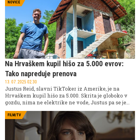
NOVICE
Na Hrvaškem kupil hišo za 5.000 evrov:
Tako napreduje prenova
13. 07. 2025 02.30
Justus Reid, slavni TikToker iz Amerike, je na
Hrvaškem kupil hišo za 5.000. Skrita je globoko v
gozdu, nima ne elektrike ne vode, Justus pa se je
lotil njene temeljite prenove. Kako mu gre?
Preverite v nadaljevanju.
FILM/TV