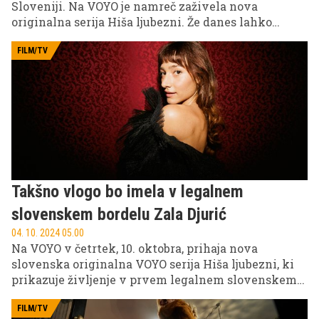
Sloveniji. Na VOYO je namreč zaživela nova
originalna serija Hiša ljubezni. Že danes lahko
vstopite v ljubezenski bordel, si pogledate prva dva
dela serije in neskončno uživate v plodovih domače
FILM/TV
produkcije. Tam vas čakajo liki, ki obljubljajo, da
vam bodo popestrili večere. Ali jutra.
Takšno vlogo bo imela v legalnem
slovenskem bordelu Zala Djurić
04. 10. 2024 05.00
Na VOYO v četrtek, 10. oktobra, prihaja nova
slovenska originalna VOYO serija Hiša ljubezni, ki
prikazuje življenje v prvem legalnem slovenskem
bordelu. V njej bomo spoznali zabavne junake, ki se
podajo na poklicno pot, ki je njihovi starši verjetno
FILM/TV