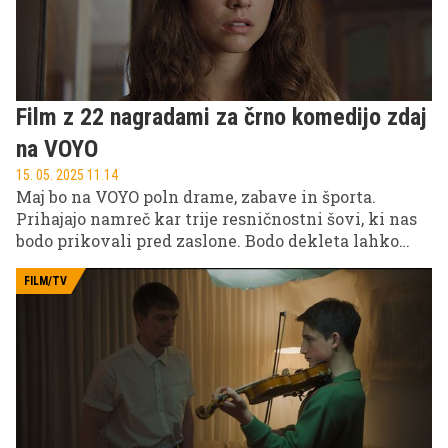
Film z 22 nagradami za črno komedijo zdaj
na VOYO
15. 05. 2025 11.14
Maj bo na VOYO poln drame, zabave in športa.
Prihajajo namreč kar trije resničnostni šovi, ki nas
bodo prikovali pred zaslone. Bodo dekleta lahko
ugotovila, kateri tipi so prišli v šov po ljubezen in
kateri po denar? To bomo spremljali v novi sezoni
FILM/TV
Otoka hudih tipov.