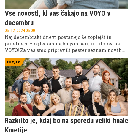
Vse novosti, ki vas čakajo na VOYO v
decembru
05. 12. 2024 05.00
Naj decembrski dnevi postanejo še toplejši in
prijetnejši z ogledom najboljših serij in filmov na
VOYO! Za vas smo pripravili pester seznam novih
vsebin, ki bodo popestrile vaše zimske dni.
FILM/TV
Razkrito je, kdaj bo na sporedu veliki finale
Kmetije