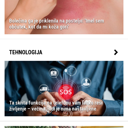
Bolečina ga je priklenila na posteljo: 'Imel sem
občutek, kot da mi koža gori'
TEHNOLOGIJA
Ta skrita funkcija na telefonu vam lahko reši
življenje – večina ljudi je nima nastavljene