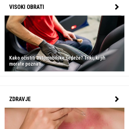
VISOKI OBRATI
Kako očistiti avtomobilske sedeže? Triki, ki jih
morate poznati
ZDRAVJE