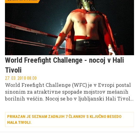
ponoven nastop na domačih tleh.
World Freefight Challenge - nocoj v Hali
Tivoli
27. 03. 2010 08.00
World Freefight Challenge (WFC) je v Evropi postal
sinonim za atraktivne spopade mojstrov mešanih
borilnih veščin. Nocoj se bo v ljubljanski Hali Tivoli
odvil že jubilejni deseti turnir.
PRIKAZAN JE SEZNAM ZADNJIH 7 ČLANKOV S KLJUČNO BESEDO
HALA TIVOLI
.