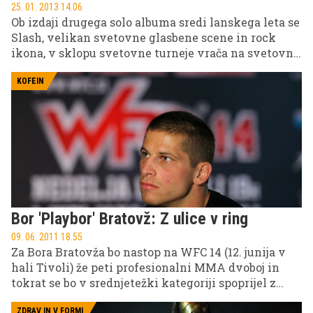
25. 01. 2013 14.06
Ob izdaji drugega solo albuma sredi lanskega leta se
Slash, velikan svetovne glasbene scene in rock
ikona, v sklopu svetovne turneje vrača na svetovne
odre. Tokrat se bo ustavil tudi pri nas.
KOFEIN
Bor 'Playbor' Bratovž: Z ulice v ring
09. 06. 2011 18.55
Za Bora Bratovža bo nastop na WFC 14 (12. junija v
hali Tivoli) že peti profesionalni MMA dvoboj in
tokrat se bo v srednjetežki kategoriji spoprijel z
Aldricom Cassato. Priljubljen borec komaj čaka na
ZDRAV IN V FORMI