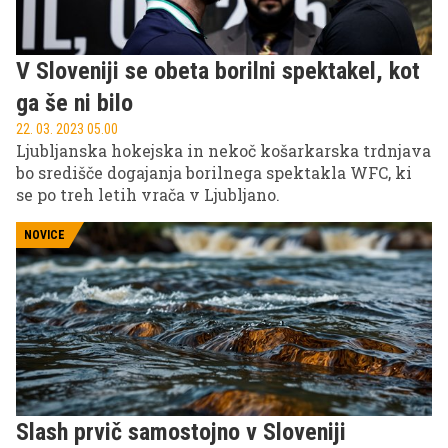
V Sloveniji se obeta borilni spektakel, kot
ga še ni bilo
22. 03. 2023 05.00
Ljubljanska hokejska in nekoč košarkarska trdnjava
bo središče dogajanja borilnega spektakla WFC, ki
se po treh letih vrača v Ljubljano.
NOVICE
Slash prvič samostojno v Sloveniji