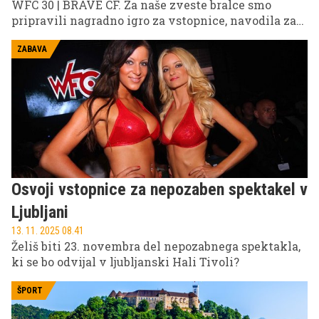
WFC 30 | BRAVE CF. Za naše zveste bralce smo
pripravili nagradno igro za vstopnice, navodila za
sodelovanje pa najdete na naših družbenih
omrežjih.
ZABAVA
Osvoji vstopnice za nepozaben spektakel v
Ljubljani
13. 11. 2025 08.41
Želiš biti 23. novembra del nepozabnega spektakla,
ki se bo odvijal v ljubljanski Hali Tivoli?
ŠPORT