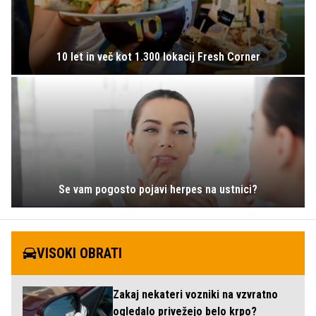
10 let in več kot 1.300 lokacij Fresh Corner
Se vam pogosto pojavi herpes na ustnici?
VISOKI OBRATI
Zakaj nekateri vozniki na vzvratno
ogledalo privežejo belo krpo?