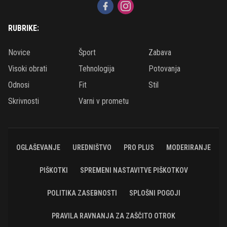
RUBRIKE:
Novice
Šport
Zabava
Visoki obrati
Tehnologija
Potovanja
Odnosi
Fit
Stil
Skrivnosti
Varni v prometu
OGLAŠEVANJE
UREDNIŠTVO
PRO PLUS
MODERIRANJE
PIŠKOTKI
SPREMENI NASTAVITVE PIŠKOTKOV
POLITIKA ZASEBNOSTI
SPLOŠNI POGOJI
PRAVILA RAVNANJA ZA ZAŠČITO OTROK