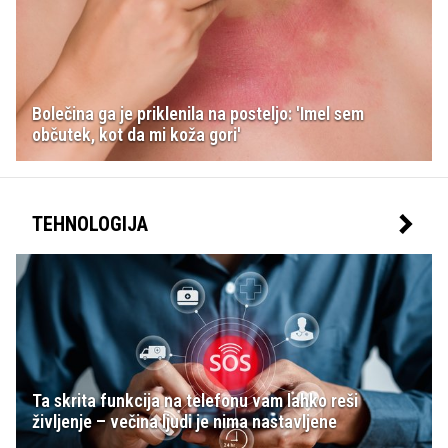
Bolečina ga je priklenila na posteljo: 'Imel sem
občutek, kot da mi koža gori'
TEHNOLOGIJA
Ta skrita funkcija na telefonu vam lahko reši
življenje – večina ljudi je nima nastavljene