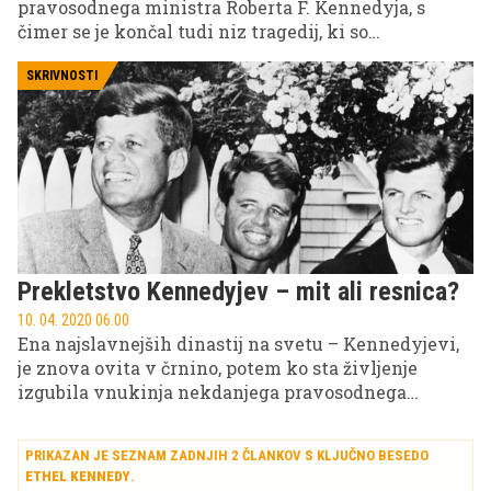
pravosodnega ministra Roberta F. Kennedyja, s
čimer se je končal tudi niz tragedij, ki so
zaznamovale njeno življenje.
SKRIVNOSTI
Prekletstvo Kennedyjev – mit ali resnica?
10. 04. 2020 06.00
Ena najslavnejših dinastij na svetu – Kennedyjevi,
je znova ovita v črnino, potem ko sta življenje
izgubila vnukinja nekdanjega pravosodnega
ministra ZDA in predsednikovega brata Roberta F.
Kennedyja Maeve Kennedy Townsend McKean in
PRIKAZAN JE SEZNAM ZADNJIH 2 ČLANKOV S KLJUČNO BESEDO
njen komaj osemletni sin Gideon, za katera je bil
ETHEL KENNEDY
.
usoden Atlantski ocean. Ob toliko nenavadnih in