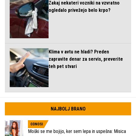
Zakaj nekateri vozniki na vzvratno
ogledalo privežejo belo krpo?
Klima v avtu ne hladi? Preden
zapravite denar za servis, preverite
teh pet stvari
NAJBOLJ BRANO
ODNOSI
Moški se me bojijo, ker sem lepa in uspešna: Misica