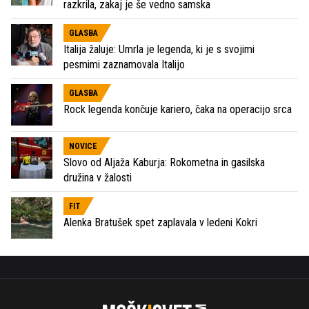
razkrila, zakaj je še vedno samska
GLASBA
Italija žaluje: Umrla je legenda, ki je s svojimi
pesmimi zaznamovala Italijo
GLASBA
Rock legenda končuje kariero, čaka na operacijo srca
NOVICE
Slovo od Aljaža Kaburja: Rokometna in gasilska
družina v žalosti
FIT
Alenka Bratušek spet zaplavala v ledeni Kokri