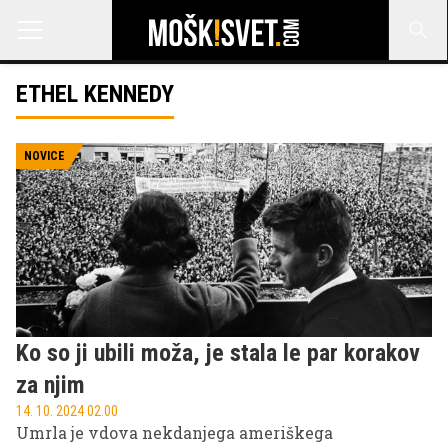
ETHEL KENNEDY
NOVICE
Ko so ji ubili moža, je stala le par korakov
za njim
14. 10. 2024 02.00
Umrla je vdova nekdanjega ameriškega