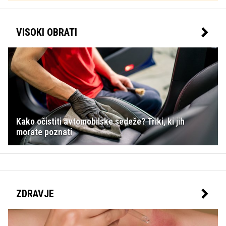
tragičnih smrti članov te slavne družine se kar
samo poraja vprašanje – je družina prekleta?
VISOKI OBRATI
Kako očistiti avtomobilske sedeže? Triki, ki jih
morate poznati
ZDRAVJE