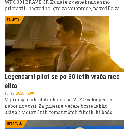
WFC 30 | BRAVE CF. Za naše zveste bralce smo
pripravili nagradno igro za vstopnice, navodila za
sodelovanje pa najdete na naših družbenih
omrežjih.
FILM/TV
Legendarni pilot se po 30 letih vrača med
elito
15. 12. 2025 13.00
V prihajajočih 14 dneh nas na VOYO čaka pester
nabor novosti. Za prijetne večere boste lahko
uživali v številnih romantičnih filmih, ki bodo
hladne zimske dni napolnili z ljubeznijo. Prav tako
ne bo manjkalo akcije, saj nas čakajo tudi številni
INTERVJU