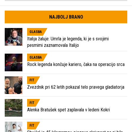
NAJBOLJ BRANO
GLASBA
Italija žaluje: Umrla je legenda, ki je s svojimi
pesmimi zaznamovala Italijo
GLASBA
Rock legenda končuje kariero, čaka na operacijo srca
FIT
Zvezdnik pri 62 letih pokazal telo pravega gladiatorja
FIT
Alenka Bratušek spet zaplavala v ledeni Kokri
FIT