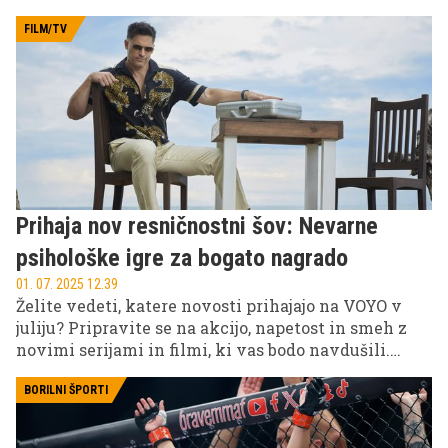
smete spregledati.
FILM/TV
Prihaja nov resničnostni šov: Nevarne
psihološke igre za bogato nagrado
01. 07. 2025 12.39
Želite vedeti, katere novosti prihajajo na VOYO v
juliju? Pripravite se na akcijo, napetost in smeh z
novimi serijami in filmi, ki vas bodo navdušili.
Vročinski dnevi kličejo po sprostitvi na kavču,
VOYO pa poskrbi, da vam pri tem ne bo dolgčas.
BORILNI ŠPORTI
Pripravite kokice, se gledamo!