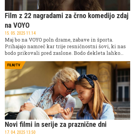
Film z 22 nagradami za črno komedijo zdaj
na VOYO
15. 05. 2025 11.14
Maj bo na VOYO poln drame, zabave in športa.
Prihajajo namreč kar trije resničnostni šovi, ki nas
bodo prikovali pred zaslone. Bodo dekleta lahko
ugotovila, kateri tipi so prišli v šov po ljubezen in
kateri po denar? To bomo spremljali v novi sezoni
FILM/TV
Otoka hudih tipov.
Novi filmi in serije za praznične dni
17. 04. 2025 13.50