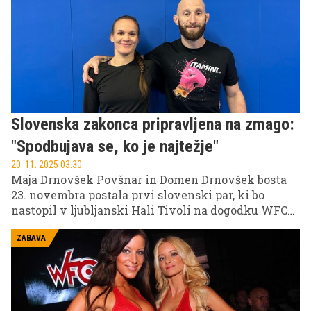
razburljivi športni dogodki.
Slovenska zakonca pripravljena na zmago:
"Spodbujava se, ko je najtežje"
20. 11. 2025 03.30
Maja Drnovšek Povšnar in Domen Drnovšek bosta
23. novembra postala prvi slovenski par, ki bo
nastopil v ljubljanski Hali Tivoli na dogodku WFC
29 / Brave CF 102. Maja bo prvič stopila v MMA
kletko, Domen pa že četrtič. V intervjuju sta z nami
ZABAVA
delila svoje priprave in spremembe v življenju po
rojstvu hčerke.