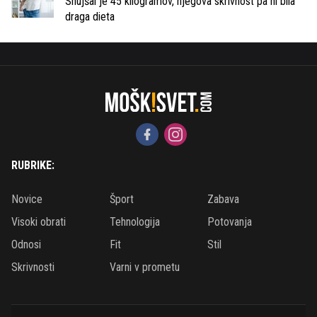
Shujšal je 45 kilogramov, njegova skrivnost pa ni bila
draga dieta
RUBRIKE:
Novice
Šport
Zabava
Visoki obrati
Tehnologija
Potovanja
Odnosi
Fit
Stil
Skrivnosti
Varni v prometu