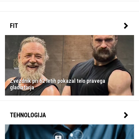
FIT
Zvezdnik pri 62 letih pokazal telo pravega
gladiatorja
TEHNOLOGIJA