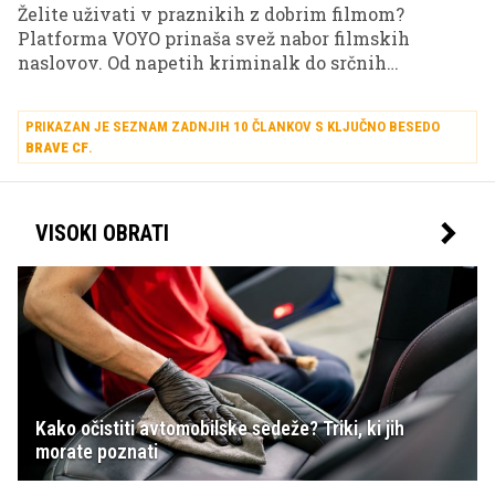
Želite uživati v praznikih z dobrim filmom?
Platforma VOYO prinaša svež nabor filmskih
naslovov. Od napetih kriminalk do srčnih
družinskih zgodb – najdete lahko vse. Preverite
nove filmske izbire za popoln filmski večer,
PRIKAZAN JE SEZNAM ZADNJIH 10 ČLANKOV S KLJUČNO BESEDO
primeren za praznične dni.
BRAVE CF
.
VISOKI OBRATI
Kako očistiti avtomobilske sedeže? Triki, ki jih
morate poznati