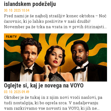
islandskem podeželju
30. 10. 2025 10.04
Pred nami je še najbolj strašljiv konec oktobra – Noč
čarovnic, ki jo lahko preživite v naši družbi!
November pa že trka na vrata in v prvih štirinajstih
dneh prinaša kar nekaj zanimivih novosti.
FILM/TV
Oglejte si, kaj je novega na VOYO
03. 10. 2025 09.49
Oktober je že tukaj in z njim novi vroči naslovi, pa
tudi nostalgija, ki bo ogrela srca. V nadaljevanju
vam razkrivamo vse novosti na VOYO, ki jih ne