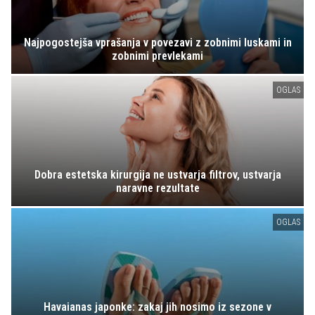
Najpogostejša vprašanja v povezavi z zobnimi luskami in
zobnimi prevlekami
OGLAS
Dobra estetska kirurgija ne ustvarja filtrov, ustvarja
naravne rezultate
OGLAS
Havaianas japonke: zakaj jih nosimo iz sezone v