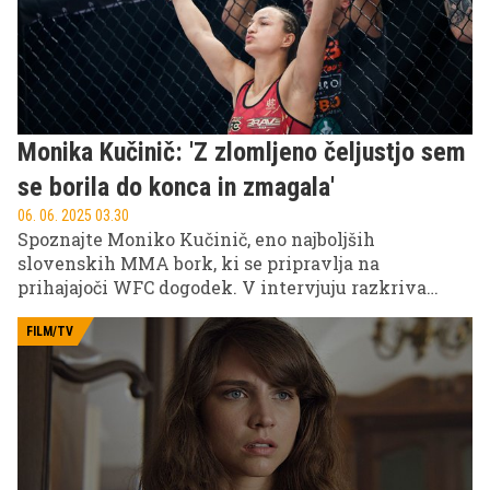
Monika Kučinič: 'Z zlomljeno čeljustjo sem
se borila do konca in zmagala'
06. 06. 2025 03.30
Spoznajte Moniko Kučinič, eno najboljših
slovenskih MMA bork, ki se pripravlja na
prihajajoči WFC dogodek. V intervjuju razkriva
zakulisje svoje kariere: od prvega koraka v svet
borilnih veščin do številke 1 v Sloveniji.
FILM/TV