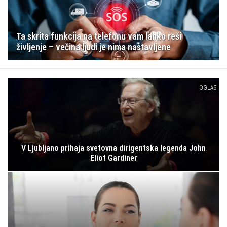
Ta skrita funkcija na telefonu vam lahko reši
življenje – večina ljudi je nima nastavljene
OGLAS
V Ljubljano prihaja svetovna dirigentska legenda John
Eliot Gardiner