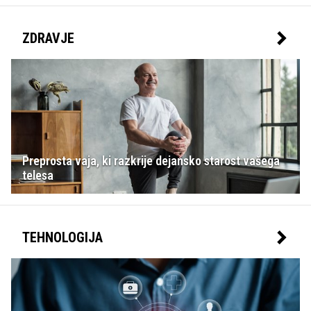
ZDRAVJE
Preprosta vaja, ki razkrije dejansko starost vašega
telesa
TEHNOLOGIJA