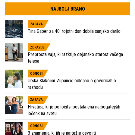
NAJBOLJ BRANO
ZABAVA
Tina Gaber za 40. rojstni dan dobila sanjsko darilo
ZDRAVJE
Preprosta vaja, ki razkrije dejansko starost vašega
telesa
ODNOSI
Urška Klakočar Zupančič odločno o govoricah o
razhodu
ZABAVA
Hrvatica, ki je po ločitvi postala ena najbogatejših
ločenk na svetu
ODNOSI
3 znamenja, ki jih je najtežje osvojiti