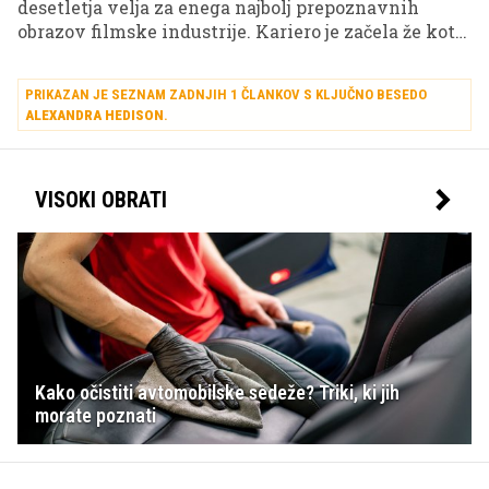
desetletja velja za enega najbolj prepoznavnih
obrazov filmske industrije. Kariero je začela že kot
otrok in zelo zgodaj postala ena največjih zvezd
Hollywooda, kar je močno vplivalo tudi na njeno
PRIKAZAN JE SEZNAM ZADNJIH 1 ČLANKOV S KLJUČNO BESEDO
željo po zasebnosti.
ALEXANDRA HEDISON
.
VISOKI OBRATI
Kako očistiti avtomobilske sedeže? Triki, ki jih
morate poznati