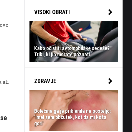
VISOKI OBRATI
novo
Kako očistiti avtomobilske sedeže?
Triki, ki jih morate poznati
ZDRAVJE
 ali
zgine.
Bolečina ga je priklenila na posteljo:
 se
'Imel sem občutek, kot da mi koža
gori'