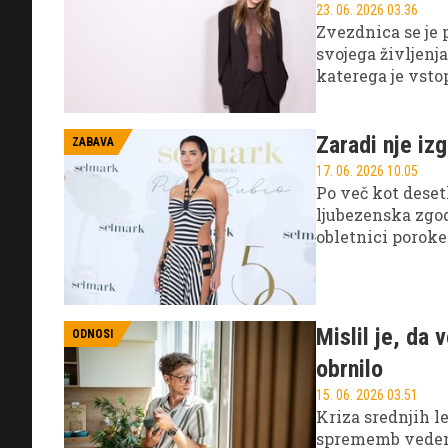
23. 06. 2026 03.36
Zvezdnica se je 
svojega življenj
katerega je vsto
drugače.
Zaradi nje iz
ZABAVA
17. 06. 2026 10.05
Po več kot deset
ljubezenska zgod
obletnici poroke 
življenjskih pr
Mislil je, da 
ODNOSI
obrnilo
15. 06. 2026 03.51
Kriza srednjih l
sprememb vedenj