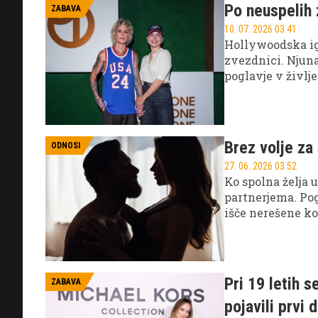
Po neuspelih 
ZABAVA
10. 07. 2026 03.41
Hollywoodska ig
zvezdnici. Njuna
poglavje v življe
Brez volje za 
ODNOSI
27. 06. 2026 03.52
Ko spolna želja u
partnerjema. Po
išče nerešene kon
variabilna in mo
preobremenjenos
preobremenjenost
Pri 19 letih s
ZABAVA
pojavili prvi 