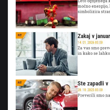
Leto ognjenega k
močno energijo, 
simbolizira stra
drznim odločitva
uravnoteženje o
Zakaj v janua
FIT
14. 01. 2026 03.00
Za vas smo preve
in kako se lahk
Ste zapadli v 
FIT
28. 10. 2025 03.00
Preverili smo na