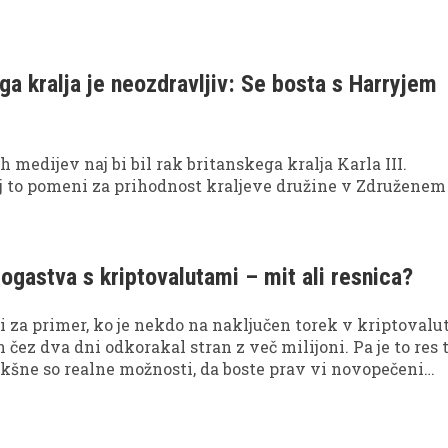
ga kralja je neozdravljiv: Se bosta s Harryjem
h medijev naj bi bil rak britanskega kralja Karla III.
aj to pomeni za prihodnost kraljeve družine v Združenem
bogastva s kriptovalutami – mit ali resnica?
li za primer, ko je nekdo na naključen torek v kriptovalu
n čez dva dni odkorakal stran z več milijoni. Pa je to res 
akšne so realne možnosti, da boste prav vi novopečeni
 Poglejmo podrobneje, ali gre za resnico ali mit.