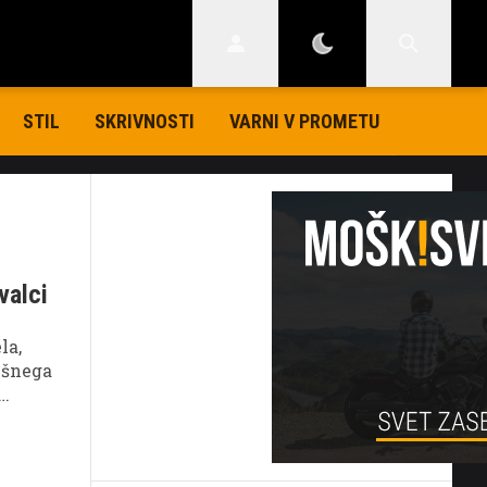
STIL
SKRIVNOSTI
VARNI V PROMETU
valci
la,
ešnega
 za