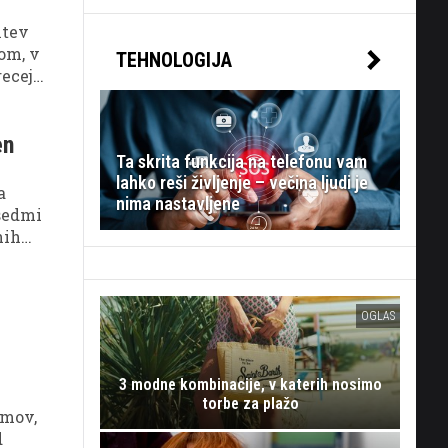
itev
tom, v
TEHNOLOGIJA
recej
en
Ta skrita funkcija na telefonu vam
lahko reši življenje – večina ljudi je
a
nima nastavljene
 sedmi
nih
OGLAS
3 modne kombinacije, v katerih nosimo
torbe za plažo
omov,
d