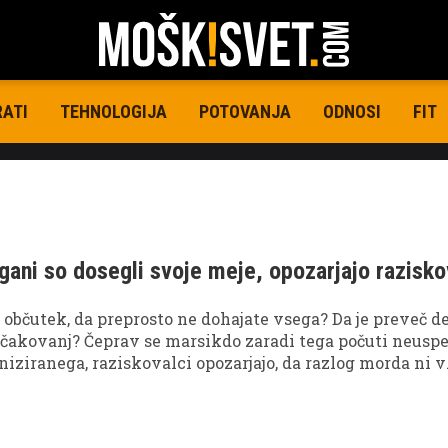
RATI
TEHNOLOGIJA
POTOVANJA
ODNOSI
FIT
ani so dosegli svoje meje, opozarjajo razisko
i občutek, da preprosto ne dohajate vsega? Da je preveč de
ričakovanj? Čeprav se marsikdo zaradi tega počuti neusp
niziranega, raziskovalci opozarjajo, da razlog morda ni v
ava bi lahko bila v tem, da se naši možgani niso razvili
 živimo danes.