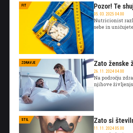
Pozor! Te shu
FIT
05. 03. 2025 04.00
Nutricionist ra
sebe in uničujete
Zato ženske ž
ZDRAVJE
26. 11. 2024 04.00
Na področju zdrav
njihove življenj
Zato si števi
STIL
11. 11. 2024 05.00