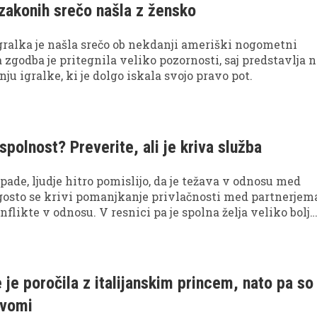
zakonih srečo našla z žensko
ralka je našla srečo ob nekdanji ameriški nogometni
 zgodba je pritegnila veliko pozornosti, saj predstavlja 
nju igralke, ki je dolgo iskala svojo pravo pot.
spolnost? Preverite, ali je kriva služba
pade, ljudje hitro pomislijo, da je težava v odnosu med
gosto se krivi pomanjkanje privlačnosti med partnerjema
flikte v odnosu. V resnici pa je spolna želja veliko bolj
čno občutljiva tudi na vsakdanji stres ter psihično
t. Ravno zato ni nenavadno, da se v obdobjih delovne
i želja po spolnosti zmanjša, včasih pa skoraj povsem i
e je poročila z italijanskim princem, nato pa so
dvomi