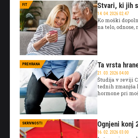
Stvari, ki jih
FIT
14. 04. 2026 02.47
Ko moški dopoln
na telo, odnose,
Ta vrsta hran
PREHRANA
21. 03. 2026 04.00
Študija v reviji
tednih zmanjša 
hormone pri moš
Ognjeni konj 
SKRIVNOSTI
16. 02. 2026 03.00