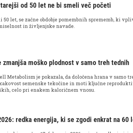
 starejši od 50 let ne bi smeli več početi
i 50 let, se začne obdobje pomembnih sprememb, ki vpli
 miselnost in življenjske navade.
e zmanjša moško plodnost v samo treh tednih
 Cell Metabolism je pokazala, da določena hrana v samo tr
kakovost semenske tekočine in moti ključne reprodukt
kih, celo pri enakem kaloričnem vnosu.
2026: redka energija, ki se zgodi enkrat na 60 l