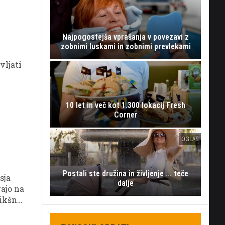
Najpogostejša vprašanja v povezavi z
zobnimi luskami in zobnimi prevlekami
vljati
10 let in več kot 1.300 lokacij Fresh
Corner
OGLAS
Postali ste družina in življenje ... teče
sja
dalje
ajo na
ikšna,
ka