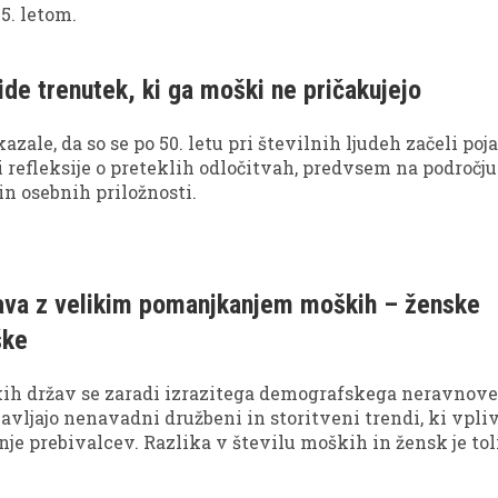
55. letom.
ride trenutek, ki ga moški ne pričakujejo
zale, da so se po 50. letu pri številnih ljudeh začeli poja
 refleksije o preteklih odločitvah, predvsem na področju
in osebnih priložnosti.
ava z velikim pomanjkanjem moških – ženske
ške
kih držav se zaradi izrazitega demografskega neravnove
vljajo nenavadni družbeni in storitveni trendi, ki vpliv
nje prebivalcev. Razlika v številu moških in žensk je tol
 celo posebna oblika najema moške pomoči za gospodinjs