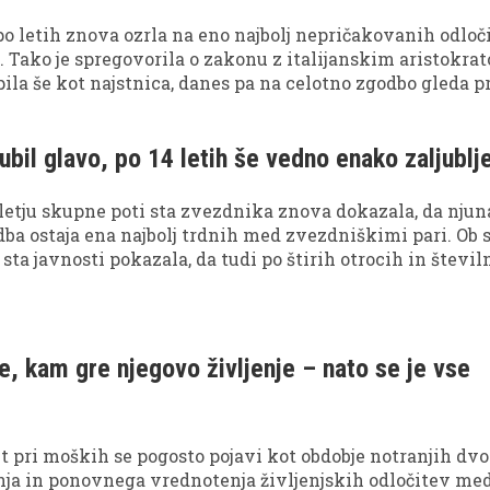
po letih znova ozrla na eno najbolj nepričakovanih odloč
a. Tako je spregovorila o zakonu z italijanskim aristokra
pila še kot najstnica, danes pa na celotno zgodbo gleda p
gubil glavo, po 14 letih še vedno enako zaljublj
letju skupne poti sta zvezdnika znova dokazala, da njun
ba ostaja ena najbolj trdnih med zvezdniškimi pari. Ob
sta javnosti pokazala, da tudi po štirih otrocih in števil
eizkušnjah še vedno ohranjata posebno povezanost.
ve, kam gre njegovo življenje – nato se je vse
et pri moških se pogosto pojavi kot obdobje notranjih dv
a in ponovnega vrednotenja življenjskih odločitev me