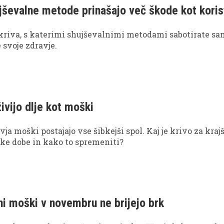
jševalne metode prinašajo več škode kot koris
zkriva, s katerimi shujševalnimi metodami sabotirate sa
 svoje zdravje.
ivijo dlje kot moški
ja moški postajajo vse šibkejši spol. Kaj je krivo za kraj
ske dobe in kako to spremeniti?
lni moški v novembru ne brijejo brk