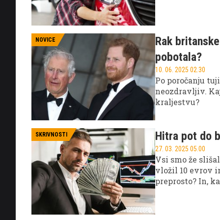
Rak britanske
NOVICE
pobotala?
10. 06. 2025 02.30
Po poročanju tuji
neozdravljiv. K
kraljestvu?
Hitra pot do 
SKRIVNOSTI
27. 03. 2025 05.00
Vsi smo že sliša
vložil 10 evrov i
preprosto? In, k
kriptomilijonar?