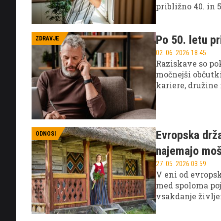
približno 40. in 
Po 50. letu p
ZDRAVJE
02. 06. 2026 18.45
Raziskave so poka
močnejši občutki
kariere, družine 
Evropska drž
ODNOSI
najemajo mo
27. 05. 2026 03.59
V eni od evrops
med spoloma poja
vsakdanje življe
da se je razvila
opravila.