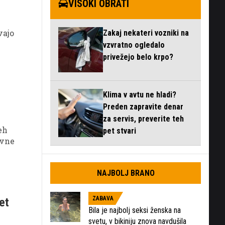
VISOKI OBRATI
vajo
Zakaj nekateri vozniki na
vzvratno ogledalo
privežejo belo krpo?
Klima v avtu ne hladi?
Preden zapravite denar
za servis, preverite teh
eh
pet stvari
ivne
NAJBOLJ BRANO
ZABAVA
et
Bila je najbolj seksi ženska na
svetu, v bikiniju znova navdušila