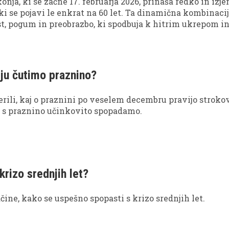
onja, ki se začne 17. februarja 2026, prinaša redko in izj
ki se pojavi le enkrat na 60 let. Ta dinamična kombinaci
st, pogum in preobrazbo, ki spodbuja k hitrim ukrepom i
m za doseganje novih ciljev, a zahteva tudi zavestno
gnjene moči, da se izognemo impulzivnosti.
rju čutimo praznino?
rili, kaj o praznini po veselem decembru pravijo stroko
o s praznino učinkovito spopadamo.
krizo srednjih let?
čine, kako se uspešno spopasti s krizo srednjih let.