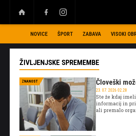
NOVICE
ŠPORT
ZABAVA
VISOKI OB
ŽIVLJENJSKE SPREMEMBE
Človeški možg
ZNANOST
23. 07. 2026 02.28
Ste že kdaj imel
informacij in p
ali premalo orga
posamezniku. Tež
svet, v katerem