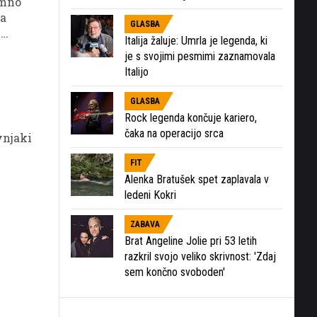
emno
ja
GLASBA
n
Italija žaluje: Umrla je legenda, ki
je s svojimi pesmimi zaznamovala
Italijo
GLASBA
Rock legenda končuje kariero,
čaka na operacijo srca
vnjaki
FIT
Alenka Bratušek spet zaplavala v
ledeni Kokri
ZABAVA
Brat Angeline Jolie pri 53 letih
razkril svojo veliko skrivnost: 'Zdaj
sem končno svoboden'