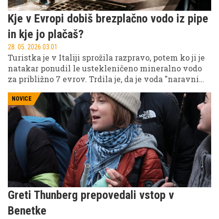
Kje v Evropi dobiš brezplačno vodo iz pipe
in kje jo plačaš?
28. 05. 2026 03.01
Turistka je v Italiji sprožila razpravo, potem ko ji je
natakar ponudil le ustekleničeno mineralno vodo
za približno 7 evrov. Trdila je, da je voda "naravni
vir in univerzalna človekova pravica", zato bi
morala biti brezplačno dostopna, podobno kot druge
NOVICE
osnovne storitve v gostinstvu.
Greti Thunberg prepovedali vstop v
Benetke