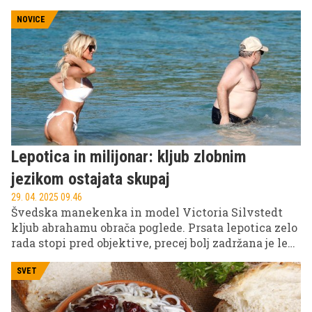
operne pevke Malene Ernman.
NOVICE
Lepotica in milijonar: kljub zlobnim
jezikom ostajata skupaj
29. 04. 2025 09.46
Švedska manekenka in model Victoria Silvstedt
kljub abrahamu obrača poglede. Prsata lepotica zelo
rada stopi pred objektive, precej bolj zadržana je le
glede svoje dolgoletne zveze s švicarskim
milijonarjem.
SVET