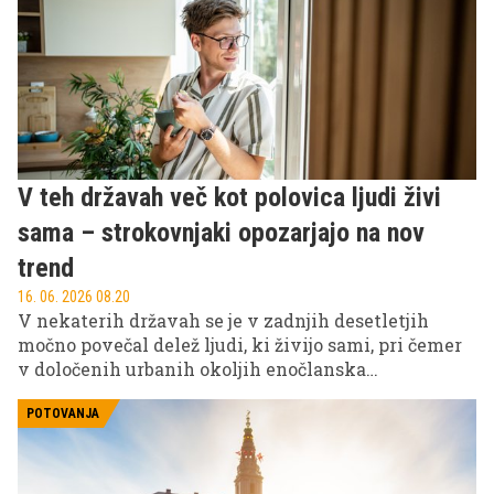
V teh državah več kot polovica ljudi živi
sama – strokovnjaki opozarjajo na nov
trend
16. 06. 2026 08.20
V nekaterih državah se je v zadnjih desetletjih
močno povečal delež ljudi, ki živijo sami, pri čemer
v določenih urbanih okoljih enočlanska
gospodinjstva predstavljajo celo več kot polovico
vseh oblik bivanja.
POTOVANJA