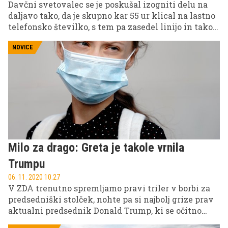
Davčni svetovalec se je poskušal izogniti delu na
daljavo tako, da je skupno kar 55 ur klical na lastno
telefonsko številko, s tem pa zasedel linijo in tako
preusmerjal klice k svojim sodelavcem.
NOVICE
Milo za drago: Greta je takole vrnila
Trumpu
06. 11. 2020 10.27
V ZDA trenutno spremljamo pravi triler v borbi za
predsedniški stolček, nohte pa si najbolj grize prav
aktualni predsednik Donald Trump, ki se očitno
poslavlja od svoje funkcije. Ker se mu nasmiha