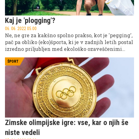
spekakularnih, kar jih premore svet.
Kaj je 'plogging'?
06. 06. 2022 05.00
Ne, ne gre za kakšno spolno prakso, kot je 'pegging',
pač pa obliko (eko)športa, ki je v zadnjih letih postal
izredno priljubljen med ekološko ozaveščenimi
rekreativci.
ŠPORT
Zimske olimpijske igre: vse, kar o njih še
niste vedeli