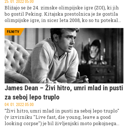
25. 01. 2022 05.00
Bližajo se že 24. zimske olimpijske igre (ZOI), ki jih
bo gostil Peking. Kitajska prestolnica je že gostila
olimpijske igre, in sicer leta 2008, ko so tu potekale
poletne olimpijske igre (POI). S tem je Peking postal
prvo mesto, ki je priredilo tako poletne kot zimske
FILM/TV
olimpijske igre. V nadaljevanju vam predstavljamo
še kopico drugih zanimivosti o ''mrzli'' različici
olimpijskih iger.
James Dean – Živi hitro, umri mlad in pusti
za seboj lepo truplo
04. 01. 2022 05.00
"Živi hitro, umri mlad in pusti za seboj lepo truplo"
(v izvirniku ''Live fast, die young, leave a good
looking corpse'') je bil življenjski moto pokojnega