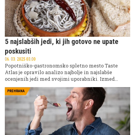
5 najslabših jedi, ki jih gotovo ne upate
poskusiti
06. 03. 2025 03.00
Popotniško-gastronomsko spletno mesto Taste
Atlas je opravilo analizo najbolje in najslabše
ocenjenih jedi med svojimi uporabniki. Izmed
600.000 ocen so izbrali 100 najslabše ocenjenih jedi,
mi pa vam jih predstavljamo pet z najnižjimi
PREHRANA
ocenami.