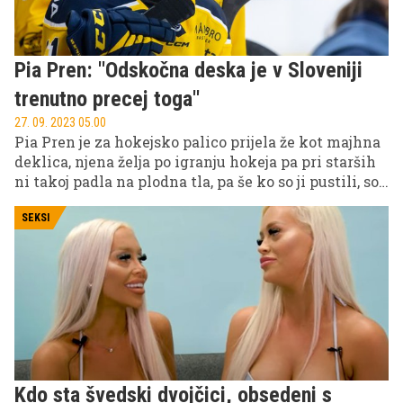
Pia Pren: ''Odskočna deska je v Sloveniji
trenutno precej toga''
27. 09. 2023 05.00
Pia Pren je za hokejsko palico prijela že kot majhna
deklica, njena želja po igranju hokeja pa pri starših
ni takoj padla na plodna tla, pa še ko so ji pustili, so
mislili, da bo kmalu obupala. Zdaj v hokeju vztraja
že četrt stoletja in si že vrsto let služi kruh na
SEKSI
Švedskem, ki je na hokejskem zemljevidu
svetlobna leta pred Slovenijo, ki premore le tri
ženske hokejske klube. Preden je odšla na sever, je
igrala za Olimpijo. Dolgoletna kapetanka
reprezentance, ki je hkrati ena redkih slovenskih
hokejistk, ki so izkusile igranje v tujini, nam je med
drugim razgalila stanje na slovenskem ledu in
izpostavila dejstvo, da nekatera dekleta na ledu
Kdo sta švedski dvojčici, obsedeni s
preživijo le dve uri na teden in da je na tak način