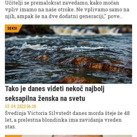
Učitelji se premalokrat zavedamo, kako močan
vpliv imamo na naše otroke. Ne vplivamo samo na
njih, ampak še na dve dodatni generaciji,'' pove
trboveljski učitelj matematike in računalništva dr.
Uroš Ocepek, ki svoje znanje predaja na Srednji
SEKSI
tehniški in poklicni šoli Trbovlje in se je podpisal
pod Trboveljski valček. Posebnost tega je, da ga je
ustvaril ob pomoči treh dijakov in umetne
inteligence. Gre za sploh prvi tovrstni valček v
Sloveniji.
Tako je danes videti nekoč najbolj
seksapilna ženska na svetu
03. 04. 2023 06.00
Švedinja Victoria Silvstedt danes morda šteje že 48
let, a prelestna blondinka ima zavidanja vreden
stas.