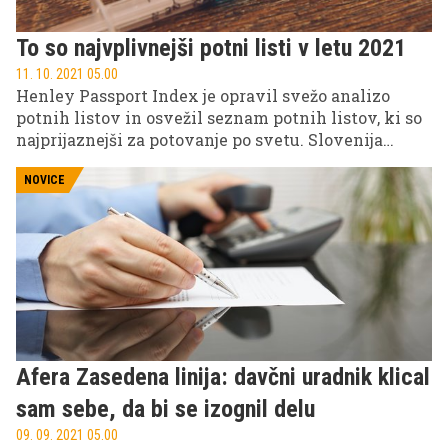
To so najvplivnejši potni listi v letu 2021
11. 10. 2021 05.00
Henley Passport Index je opravil svežo analizo
potnih listov in osvežil seznam potnih listov, ki so
najprijaznejši za potovanje po svetu. Slovenija
ohranja visok položaj, Slovenci pa lahko v večino
držav potujemo brez vize.
NOVICE
Afera Zasedena linija: davčni uradnik klical
sam sebe, da bi se izognil delu
09. 09. 2021 05.00