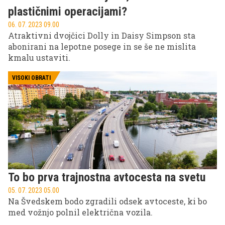
težko doseči napredek.
plastičnimi operacijami?
06. 07. 2023 09.00
Atraktivni dvojčici Dolly in Daisy Simpson sta
abonirani na lepotne posege in se še ne mislita
kmalu ustaviti.
VISOKI OBRATI
To bo prva trajnostna avtocesta na svetu
05. 07. 2023 05.00
Na Švedskem bodo zgradili odsek avtoceste, ki bo
med vožnjo polnil električna vozila.