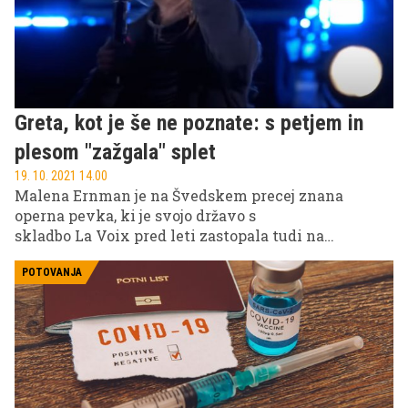
Greta, kot je še ne poznate: s petjem in
plesom "zažgala" splet
19. 10. 2021 14.00
Malena Ernman je na Švedskem precej znana
operna pevka, ki je svojo državo s
skladbo La Voix pred leti zastopala tudi na
Evroviziji. Njena hči Greta Thunberg resda ni šla po
njenih stopinjah, a tudi sama rada poje, čeravno
POTOVANJA
nima posluha kot njena mama. Te dni po spletu
kroži njena izvedba hita iz osemdesetih, ki jo je pred
množico mladih na odru pospremila še z
energičnim plesom. Njeni kritiki so dobili nov
razlog za posmeh in diskreditacijo mlade
aktivistke, ki pa se brani.