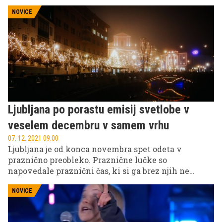
Jamesa Deana, ikoničnega uporniškega, tragičnega
in večno mladega junaka. Žal ga je vzel dobesedno.
NOVICE
Je eden od tistih nesmrtnih zvezdnikov, tako kot
npr. Marilyn Monroe.
Ljubljana po porastu emisij svetlobe v
veselem decembru v samem vrhu
07. 12. 2021 09.00
Ljubljana je od konca novembra spet odeta v
praznično preobleko. Praznične lučke so
napovedale praznični čas, ki si ga brez njih ne
znamo več predstavljati.
NOVICE