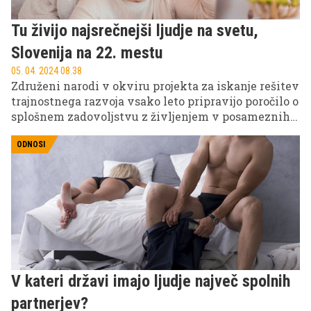
Tu živijo najsrečnejši ljudje na svetu,
Slovenija na 22. mestu
05. 04. 2024 08.38
Združeni narodi v okviru projekta za iskanje rešitev
trajnostnega razvoja vsako leto pripravijo poročilo o
splošnem zadovoljstvu z življenjem v posameznih
državah sveta. Slovenija na zadnji aktualni lestvici
poročila iz leta 2023 zaseda visoko 22. mesto, kar
ODNOSI
pomeni, da smo Slovenci zadovoljni s svojim
življenjem, dosežki in odnosi. A to ni edina meritev
zadovoljstva pri nas ...
V kateri državi imajo ljudje največ spolnih
partnerjev?