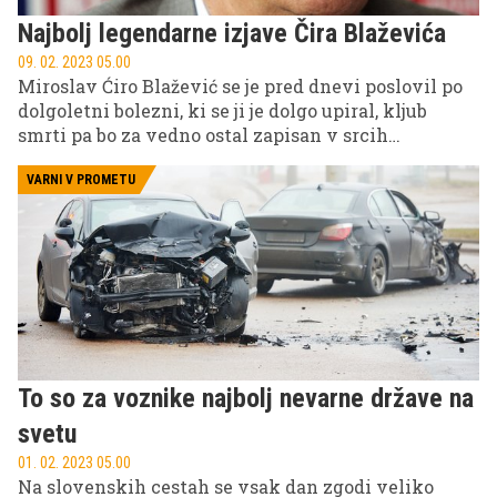
Najbolj legendarne izjave Čira Blaževića
09. 02. 2023 05.00
Miroslav Ćiro Blažević se je pred dnevi poslovil po
dolgoletni bolezni, ki se ji je dolgo upiral, kljub
smrti pa bo za vedno ostal zapisan v srcih
nogometnih navijačev. Blestel je ob in izven
nogometnih igrišč, s svojimi nezamenljivimi
VARNI V PROMETU
izjavami pa dostikrat izzval salve smeha in tudi
besa, saj je bil znan kot človek brez dlake na jeziku,
ki ni pazil na politično korektnost izjav, prav tako
se ni otepal kletvic in žaljivk, uperjenih v svoje
varovance (in novinarje).
To so za voznike najbolj nevarne države na
svetu
01. 02. 2023 05.00
Na slovenskih cestah se vsak dan zgodi veliko