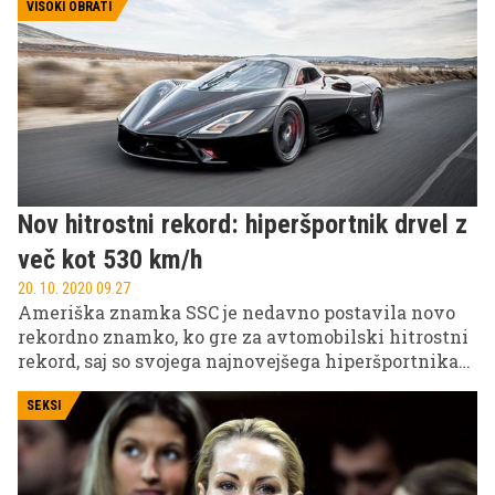
poraz, poskuša na vse načine preprečiti nadaljnje
VISOKI OBRATI
štetje glasov in ob tem v slogu našega predsednika
vlade besno tvita. Na njegove izbruhe se je odzvala
tudi mlada aktivistka Greta Thunberg, ki je njegovo
jezo izrabila za maščevanja za preteklo žalitev.
Nov hitrostni rekord: hiperšportnik drvel z
več kot 530 km/h
20. 10. 2020 09.27
Ameriška znamka SSC je nedavno postavila novo
rekordno znamko, ko gre za avtomobilski hitrostni
rekord, saj so svojega najnovejšega hiperšportnika
gnali do več kot 530 km/h!
SEKSI