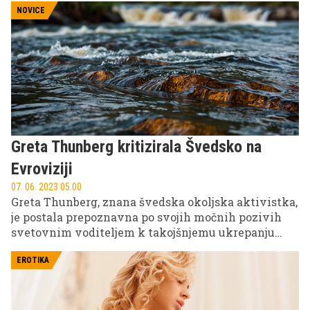
NOVICE
Greta Thunberg kritizirala Švedsko na
Evroviziji
07. 06. 2023 05.00
Greta Thunberg, znana švedska okoljska aktivistka,
je postala prepoznavna po svojih močnih pozivih
svetovnim voditeljem k takojšnjemu ukrepanju
glede podnebnih sprememb. Kljub temu pa mediji
pogosto spregledajo dejstvo, da je Greta tudi otrok iz
EROTIKA
glasbene družine in da je glasba imela velik vpliv
na njeno življenje. Prav zaradi te povezave z glasbo
si je Greta vzela pravico do komentiranja letošnjega