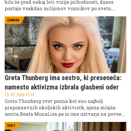
bilo še pred nekaj leti vizija prihodnosti, danes
postaja vsakdan milijonov voznikov po svetu.
Najnovejši podatki raziskave EV Charging Index
2026 svetovalne družbe Roland Berger kažejo, da je
ZABAVA
bil leta 2025 že vsak četrti nov avtomobil, prodan
globalno, električen.
Greta Thunberg ima sestro, ki preseneča:
namesto aktivizma izbrala glasbeni oder
13. 07. 2026 12.55
Greto Thunberg svet pozna kot eno najbolj
prepoznavnih okoljskih aktivistk, njena mlajša
sestra Beata MonaLisa pa si ime ustvarja na povsem
drugem področju. Namesto protestnih govorov je
izbrala glasbo, oder in umetniški izraz.
SVET