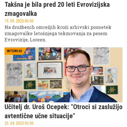
Takšna je bila pred 20 leti Evrovizijska
zmagovalka
15. 05. 2023 06.00
Na družbenih omrežjih kroži arhivski posnetek
zmagovalke letošnjega tekmovanja za pesem
Evrovizije, Loreen.
INTERVJU
Učitelj dr. Uroš Ocepek: ''Otroci si zaslužijo
avtentične učne situacije''
25. 04. 2023 05.00