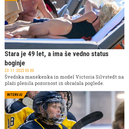
Stara je 49 let, a ima še vedno status
boginje
23. 11. 2023 05.00
Švedska manekenka in model Victoria Silvstedt na
plaži plenila pozornost in obračala poglede.
INTERVJU