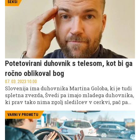
SEKSI
Potetovirani duhovnik s telesom, kot bi ga
ročno oblikoval bog
07. 03. 2023 10.00
Slovenija ima duhovnika Martina Goloba, ki je tudi
spletna zvezda, Švedi pa imajo mladega duhovnika,
ki prav tako nima zgolj sledilcev v cerkvi, pač pa
tudi na družbenem omrežju, saj ni samo v službi
Boga, ampak je tudi vplivnež na področju fitnesa.
VARNI V PROMETU