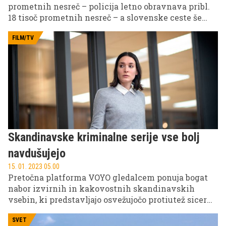
prometnih nesreč – policija letno obravnava pribl.
18 tisoč prometnih nesreč – a slovenske ceste še
zdaleč niso tako nevarne kot v nekaterih drugih
državah.
FILM/TV
Skandinavske kriminalne serije vse bolj
navdušujejo
15. 01. 2023 05.00
Pretočna platforma VOYO gledalcem ponuja bogat
nabor izvirnih in kakovostnih skandinavskih
vsebin, ki predstavljajo osvežujočo protiutež sicer
prevladujoči ameriški produkciji. Širok nabor
uspešnih kriminalnih serij dobiva novo pridobitev
SVET