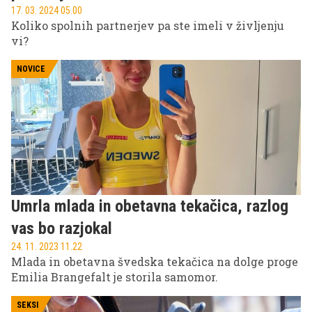
17. 03. 2024 05.00
Koliko spolnih partnerjev pa ste imeli v življenju
vi?
NOVICE
Umrla mlada in obetavna tekačica, razlog
vas bo razjokal
24. 11. 2023 11.22
Mlada in obetavna švedska tekačica na dolge proge
Emilia Brangefalt je storila samomor.
SEKSI