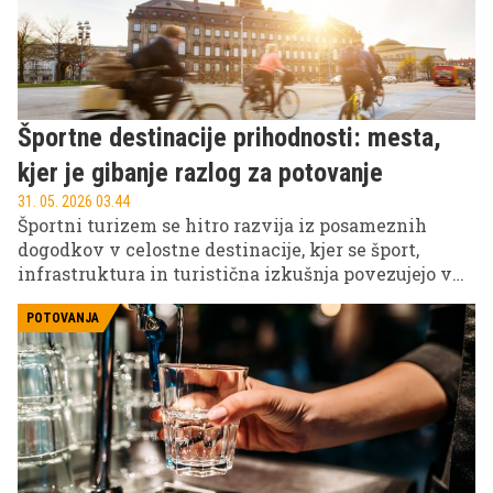
Športne destinacije prihodnosti: mesta,
kjer je gibanje razlog za potovanje
31. 05. 2026 03.44
Športni turizem se hitro razvija iz posameznih
dogodkov v celostne destinacije, kjer se šport,
infrastruktura in turistična izkušnja povezujejo v
enoten produkt. V Evropi tako nastajajo mesta in
regije, kjer obiskovalci ne prihajajo več samo na
POTOVANJA
tekme, ampak zaradi aktivnega načina življenja, ki
je dostopen skozi vse leto.