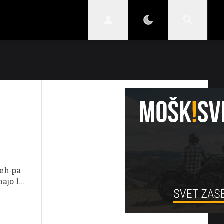
STIL
SKRIVNOSTI
VARNI V PROMETU
teh pa
ajo le
e