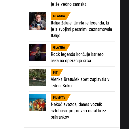
je še vedno samska
GLASBA
Italija žaluje: Umrla je legenda, ki
je s svojimi pesmimi zaznamovala
Italijo
GLASBA
Rock legenda končuje kariero,
čaka na operacijo srca
FIT
Alenka Bratušek spet zaplavala v
ledeni Kokri
FILM/TV
Nekoč zvezda, danes voznik
avtobusa: po prevari ostal brez
prihrankov