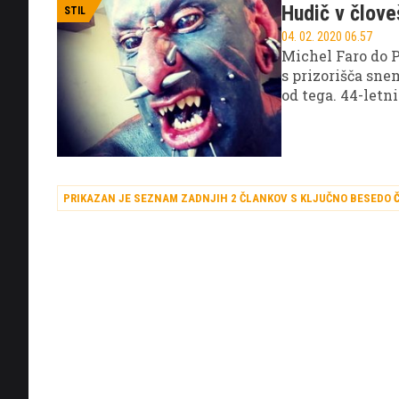
Hudič v člove
STIL
04. 02. 2020 06.57
Michel Faro do Pr
s prizorišča sne
od tega. 44-letni
izgledati čim bol
PRIKAZAN JE SEZNAM ZADNJIH 2 ČLANKOV S KLJUČNO BESEDO