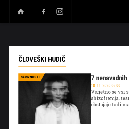
NOVICE
ŠPORT
ZABAVA
VISOKI OB
ČLOVEŠKI HUDIČ
7 nenavadnih 
SKRIVNOSTI
18. 11. 2020 06.00
Verjetno se vsi s
shizofrenija, te
obstajajo tudi m
redki. Predstav
boste čudili, ka