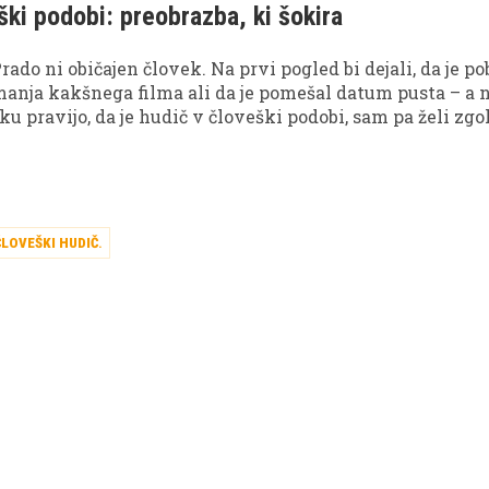
ški podobi: preobrazba, ki šokira
ado ni običajen človek. Na prvi pogled bi dejali, da je p
manja kakšnega filma ali da je pomešal datum pusta – a n
ku pravijo, da je hudič v človeški podobi, sam pa želi zgol
j strašljivo.
ČLOVEŠKI HUDIČ
.