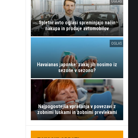
OGLAS
Spletni avto oglasi spreminjajo način
nakupa in prodaje avtomobilov
OGLAS
Havaianas japonke: zakaj jih nosimo iz
sezone v sezono?
Najpogostejša vprašanja v povezavi z
zobnimi luskami in zobnimi prevlekami