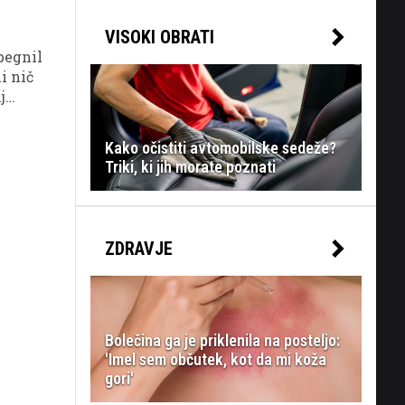
VISOKI OBRATI
obegnil
i nič
j
Kako očistiti avtomobilske sedeže?
Triki, ki jih morate poznati
ZDRAVJE
Bolečina ga je priklenila na posteljo:
'Imel sem občutek, kot da mi koža
gori'