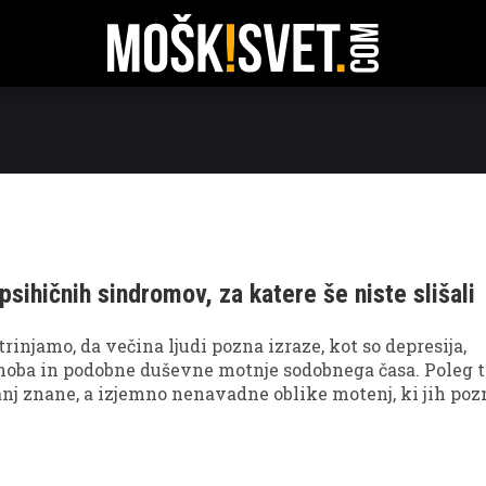
RATI
TEHNOLOGIJA
POTOVANJA
ODNOSI
FIT
psihičnih sindromov, za katere še niste slišali
trinjamo, da večina ljudi pozna izraze, kot so depresija,
snoba in podobne duševne motnje sodobnega časa. Poleg 
anj znane, a izjemno nenavadne oblike motenj, ki jih pozn
ljamo vam 7 nadvse nenavadnih sindromov, ob katerih s
j vse je zmožen skonstruirati človeški um.