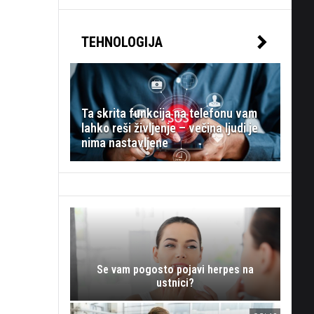
TEHNOLOGIJA
Ta skrita funkcija na telefonu vam
lahko reši življenje – večina ljudi je
nima nastavljene
Se vam pogosto pojavi herpes na
ustnici?