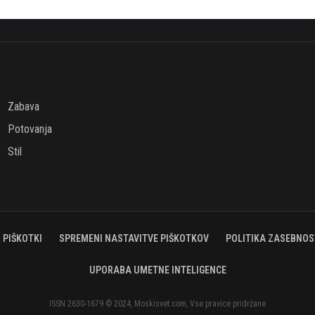
Zabava
Potovanja
Stil
PIŠKOTKI
SPREMENI NASTAVITVE PIŠKOTKOV
POLITIKA ZASEBNOS
UPORABA UMETNE INTELIGENCE
ISSN 2630-1679 © 2024, Moskisvet.com, Vse pravice pridržane