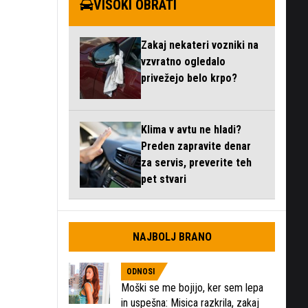
VISOKI OBRATI
Zakaj nekateri vozniki na
vzvratno ogledalo
privežejo belo krpo?
Klima v avtu ne hladi?
Preden zapravite denar
za servis, preverite teh
pet stvari
NAJBOLJ BRANO
ODNOSI
Moški se me bojijo, ker sem lepa
in uspešna: Misica razkrila, zakaj