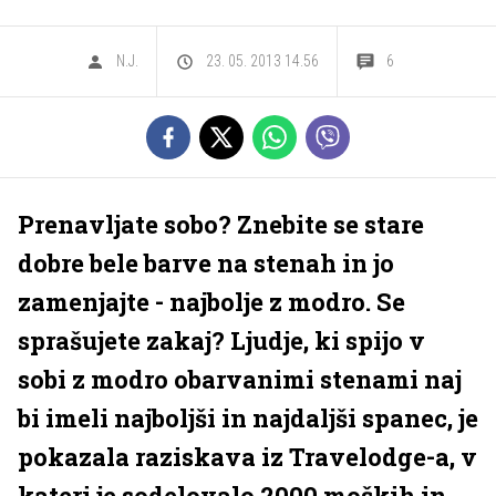
N.J.
23. 05. 2013 14.56
6
Prenavljate sobo? Znebite se stare
dobre bele barve na stenah in jo
zamenjajte - najbolje z modro. Se
sprašujete zakaj? Ljudje, ki spijo v
sobi z modro obarvanimi stenami naj
bi imeli najboljši in najdaljši spanec, je
pokazala raziskava iz Travelodge-a, v
kateri je sodelovalo 2000 moških in