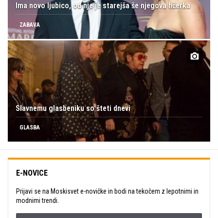
Ima novo ljubico, od nje je starejša še njegova hčerka
ZABAVA
Slavnemu glasbeniku so šteti dnevi
GLASBA
E-NOVICE
Prijavi se na Moskisvet e-novičke in bodi na tekočem z lepotnimi in
modnimi trendi.