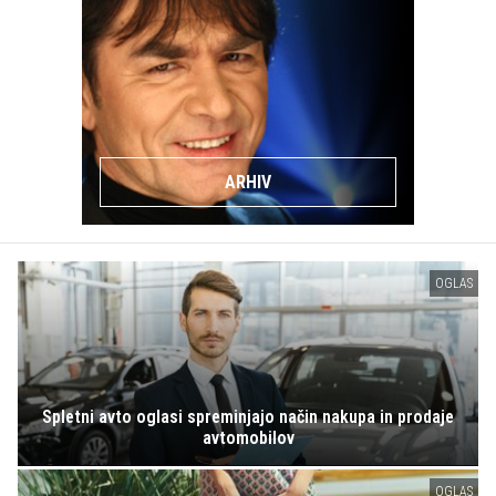
ARHIV
OGLAS
Spletni avto oglasi spreminjajo način nakupa in prodaje
avtomobilov
OGLAS