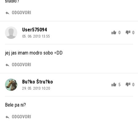
študio.!
ODGOVORI
User575094
0
0
05. 06. 2013 13.55
jej jas imam modro sobo =DD
ODGOVORI
Bu?ko Štru?ko
5
0
29. 05. 2013 10.20
Bele pa ni?
ODGOVORI