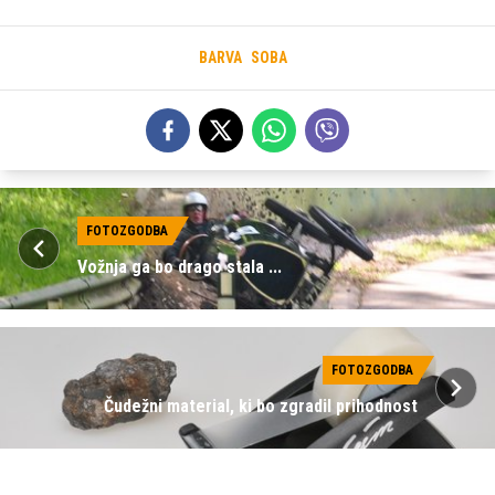
BARVA
SOBA
FOTOZGODBA
Vožnja ga bo drago stala ...
FOTOZGODBA
Čudežni material, ki bo zgradil prihodnost