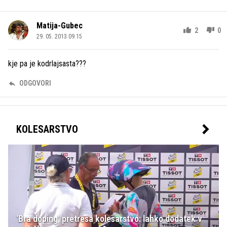
Matija-Gubec
2
0
29. 05. 2013 09.15
kje pa je kodrlajsasta???
ODGOVORI
KOLESARSTVO
'Bra doping' pretresa kolesarstvo: lahko dodatek v