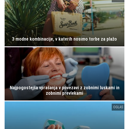
3 modne kombinacije, v katerih nosimo torbe za plažo
Najpogostejša vprašanja v povezavi z zobnimi luskami in
zobnimi prevlekami
OGLAS