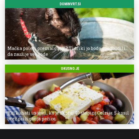
DOMINVRT.SI
Mačka poleti premalo pije? Ti triki jo bodo spodbudili,
da zaužije več vode
OKUSNO.JE
Kaj kuhati in jesti, ko je skoraj 40 stopinj Celzija: 5 kosil
brez prižiganja pečice