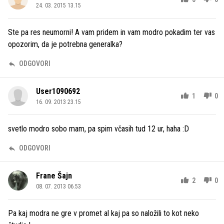
24. 03. 2015 13.15
Ste pa res neumorni! A vam pridem in vam modro pokadim ter vas
opozorim, da je potrebna generalka?
ODGOVORI
User1090692
1
0
16. 09. 2013 23.15
svetlo modro sobo mam, pa spim včasih tud 12 ur, haha :D
ODGOVORI
Frane Šajn
2
0
08. 07. 2013 06.53
Pa kaj modra ne gre v promet al kaj pa so naložili to kot neko