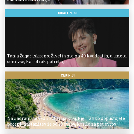
BIBALEZE.SI
Tanja Žagar iskreno: Živeli smo na 40 kvadratih, a imela
sem vse, kar otrok potrebuje
CEKIN.SI
Na Jadranu še vedno obstaja kraj, kjer lahko dopustujete
poceni: nastanitev že od 10 evrov, kosilo za pet evrov