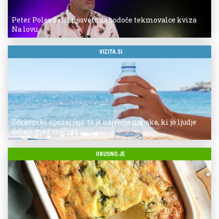
Peter Poles delil nasvete za bodoče tekmovalce kviza
Na lovu
VIZITA.SI
Zdravniki opozarjajo: to je največja napaka, ki jo ljudje
delajo med vročino
OKUSNO.JE