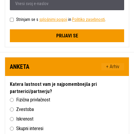
Strinjam se s
splošnimi pogoji
in
Politiko zasebnosti
.
PRIJAVI SE
ANKETA
+ Arhiv
Katera lastnost vam je najpomembnejša pri
partnerici/partnerju?
Fizična privlačnost
Zvestoba
Iskrenost
Skupni interesi