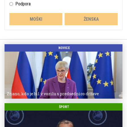
Podpora
MOŠKI
ŽENSKA
NOVICE
Znano, kdo je bil v vozilu s predsednico države
ŠPORT