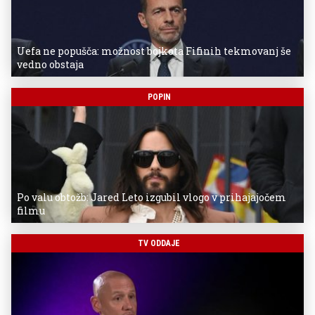
Uefa ne popušča: možnost bojkota Fifinih tekmovanj še
vedno obstaja
POPIN
Po valu obtožb: Jared Leto izgubil vlogo v prihajajočem
filmu
TV ODDAJE