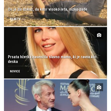
On je živ dokaz, da kdor visoko leta, nizko pade
FILM/TV
Prsata hčerka zasenčila slavno mamo, ki je ravna kot
deska
NOVICE