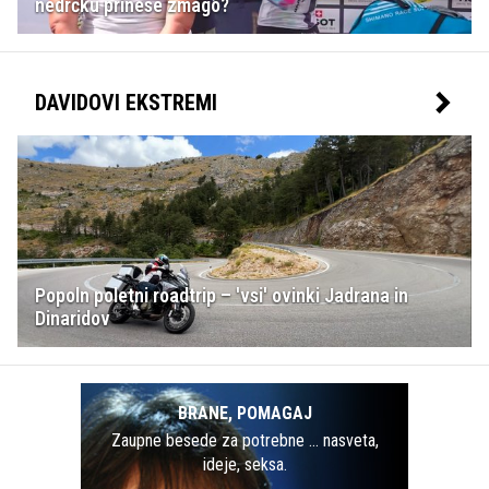
nedrčku prinese zmago?
DAVIDOVI EKSTREMI
Popoln poletni roadtrip – 'vsi' ovinki Jadrana in
Dinaridov
BRANE, POMAGAJ
Zaupne besede za potrebne … nasveta,
ideje, seksa.