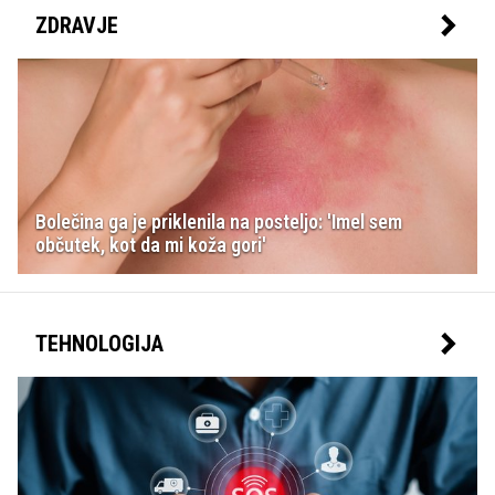
ZDRAVJE
Bolečina ga je priklenila na posteljo: 'Imel sem
občutek, kot da mi koža gori'
TEHNOLOGIJA