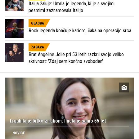
Italija žaluje: Umrla je legenda, ki je s svojimi
pesmimi zaznamovala Italijo
GLASBA
Rock legenda končuje kariero, čaka na operacijo srca
ZABAVA
Brat Angeline Jolie pri 53 letih razkril svojo veliko
skrivnost: 'Zdaj sem končno svoboden'
Izgubila je bitko z rakom: Imela je samo 55 let
NOVICE