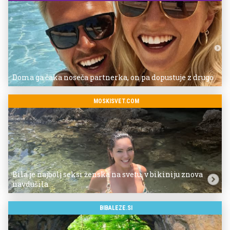
Doma ga čaka noseča partnerka, on pa dopustuje z drugo
MOSKISVET.COM
Bila je najbolj seksi ženska na svetu, v bikiniju znova
navdušila
BIBALEZE.SI