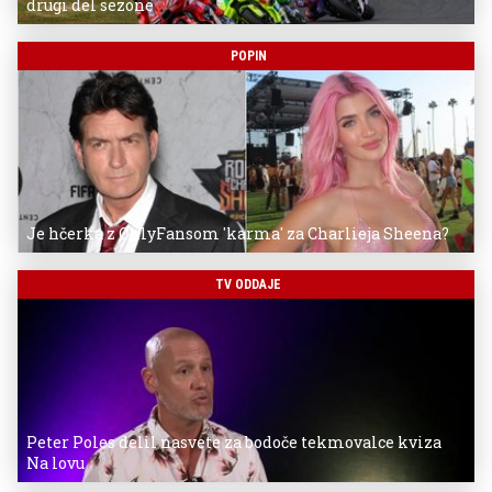
drugi del sezone
POPIN
Je hčerka z OnlyFansom 'karma' za Charlieja Sheena?
TV ODDAJE
Peter Poles delil nasvete za bodoče tekmovalce kviza
Na lovu