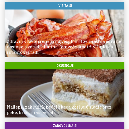
VIZITA.SI
Zdravnik razbija enega največjih mitov: mastna jetra ne
nastanejo zaradi slanine, temveč zaradi živila, ki ga
imamo vsi radi
OKUSNO.JE
Najlepši zaključek nedeljskega kosila: 8 sladic brez
peke, ki se jih vsi veselijo
ZADOVOLJNA.SI