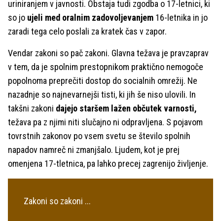
uriniranjem v javnosti. Obstaja tudi zgodba o 17-letnici, ki
so jo
ujeli med oralnim zadovoljevanjem
16-letnika in jo
zaradi tega celo poslali za kratek čas v zapor.
Vendar zakoni so pač zakoni. Glavna težava je pravzaprav
v tem, da je spolnim prestopnikom praktično nemogoče
popolnoma preprečiti dostop do socialnih omrežij. Ne
nazadnje so najnevarnejši tisti, ki jih še niso ulovili. In
takšni zakoni
dajejo staršem lažen občutek varnosti,
težava pa z njimi niti slučajno ni odpravljena. S pojavom
tovrstnih zakonov po vsem svetu se število spolnih
napadov namreč ni zmanjšalo. Ljudem, kot je prej
omenjena 17-tletnica, pa lahko precej zagrenijo življenje.
Zakoni so zakoni ...