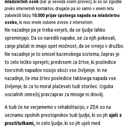
mladoletnih oseb
(kar je seveda osem preveč), ki so se zgodile
preko internetnih kontaktov, drugače pa so samo v enem letu
zabeležili blizu
10.000 prijav spolnega napada na mladoletno
osebo,
ki niso imele nobene zveze z internetom.
Ne nazadnje pa je treba verjeti, da se ljudje lahko
spreminjajo. Da so naredili napake, se za njih pokesali,
zanje plačali in imajo spet možnost, da se vrnejo v družbo.
Ne nazadnje je to smisel kazenskega sistema, čeprav je
to zelo težko sprejeti, predvsem za žrtve, ki posledice
tovrstnih napadov nosijo skozi vse življenje. In ne
nazadnje, če ima žrtev posledice takšnega napada vse
življenje, bi za to moral plačevati tudi storilec. Izguba
socialnih omrežij pravzaprav za mnoge ni dovolj.
A tudi če ne verjamemo v rehabilitacijo, v ZDA so na
seznamu spolnih prestopnikov tudi ljudje, ki so jih
ujeli s
prostitutkami,
in celo ljudje, ki so jih ujeli med