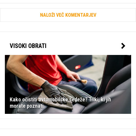
NALOŽI VEČ KOMENTARJEV
VISOKI OBRATI
Kako očistiti avtomobilske sedeže? Triki, ki jih
morate poznati