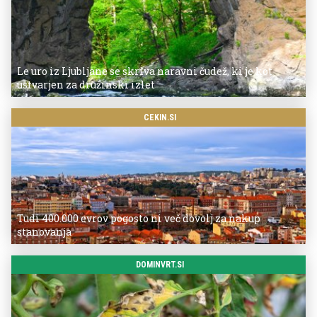
Le uro iz Ljubljane se skriva naravni čudež, ki je kot
ustvarjen za družinski izlet
CEKIN.SI
Tudi 400.000 evrov pogosto ni več dovolj za nakup
stanovanja
DOMINVRT.SI