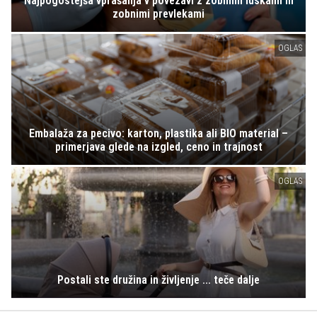
Najpogostejša vprašanja v povezavi z zobnimi luskami in
zobnimi prevlekami
OGLAS
Embalaža za pecivo: karton, plastika ali BIO material –
primerjava glede na izgled, ceno in trajnost
OGLAS
Postali ste družina in življenje ... teče dalje