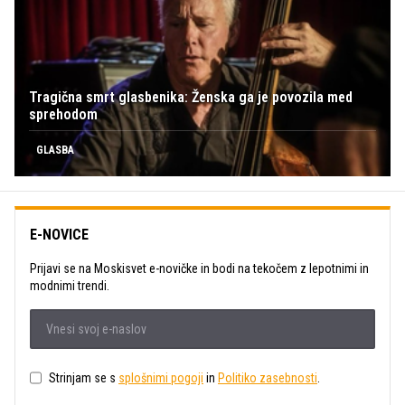
Tragična smrt glasbenika: Ženska ga je povozila med
sprehodom
GLASBA
E-NOVICE
Prijavi se na Moskisvet e-novičke in bodi na tekočem z lepotnimi in
modnimi trendi.
Strinjam se s
splošnimi pogoji
in
Politiko zasebnosti
.