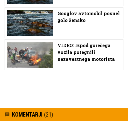
Googlov avtomobil posnel
golo žensko
VIDEO: Izpod gorečega
vozila potegnili
nezavestnega motorista
KOMENTARJI
(21)