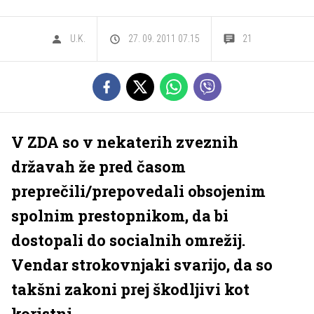
U.K.
27. 09. 2011 07.15
21
V ZDA so v nekaterih zveznih
državah že pred časom
preprečili/prepovedali obsojenim
spolnim prestopnikom, da bi
dostopali do socialnih omrežij.
Vendar strokovnjaki svarijo, da so
takšni zakoni prej škodljivi kot
koristni.