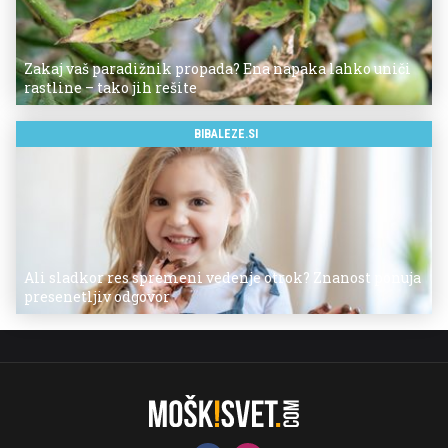
Zakaj vaš paradižnik propada? Ena napaka lahko uniči
rastline – tako jih rešite
BIBALEZE.SI
Ali sladkor res spremeni vedenje otrok? Znanost ponuja
presenetljiv odgovor