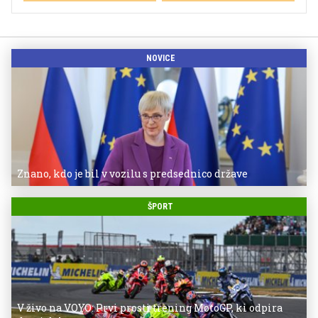
NOVICE
Znano, kdo je bil v vozilu s predsednico države
ŠPORT
V živo na VOYO: Prvi prosti trening MotoGP, ki odpira