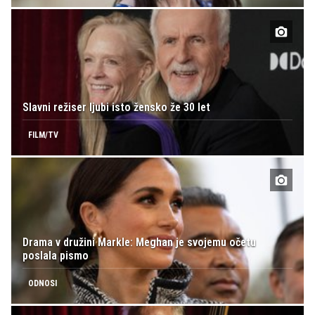
Slavni režiser ljubi isto žensko že 30 let
FILM/TV
Drama v družini Markle: Meghan je svojemu očetu
poslala pismo
ODNOSI