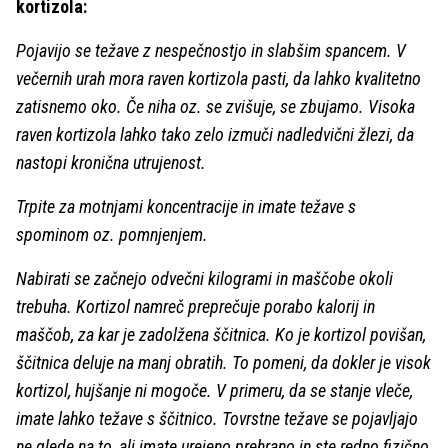
kortizola:
Pojavijo se težave z nespečnostjo in slabšim spancem. V
večernih urah mora raven kortizola pasti, da lahko kvalitetno
zatisnemo oko. Če niha oz. se zvišuje, se zbujamo. Visoka
raven kortizola lahko tako zelo izmuči nadledvični žlezi, da
nastopi kronična utrujenost.
Trpite za motnjami koncentracije in imate težave s
spominom oz. pomnjenjem.
Nabirati se začnejo odvečni kilogrami in maščobe okoli
trebuha. Kortizol namreč preprečuje porabo kalorij in
maščob, za kar je zadolžena ščitnica. Ko je kortizol povišan,
ščitnica deluje na manj obratih. To pomeni, da dokler je visok
kortizol, hujšanje ni mogoče. V primeru, da se stanje vleče,
imate lahko težave s ščitnico. Tovrstne težave se pojavljajo
ne glede na to, ali imate urejeno prehrano in ste redno fizično