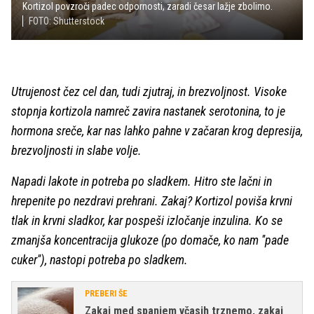
Kortizol povzroči padec odpornosti, zaradi česar lažje zbolimo.
FOTO: Shutterstock
Utrujenost čez cel dan, tudi zjutraj, in brezvoljnost. Visoke
stopnja kortizola namreč zavira nastanek serotonina, to je
hormona sreče, kar nas lahko pahne v začaran krog depresija,
brezvoljnosti in slabe volje.
Napadi lakote in potreba po sladkem. Hitro ste lačni in
hrepenite po nezdravi prehrani. Zakaj? Kortizol poviša krvni
tlak in krvni sladkor, kar pospeši izločanje inzulina. Ko se
zmanjša koncentracija glukoze (po domače, ko nam ''pade
cuker''), nastopi potreba po sladkem.
PREBERI ŠE
Zakaj med spanjem včasih trznemo, zakaj