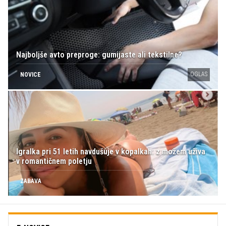
Najboljše avto preproge: gumijaste ali tekstilne?
OGLAS
NOVICE
Igralka pri 51 letih navdušuje v kopalkah: z možem uživa
v romantičnem poletju
ZABAVA