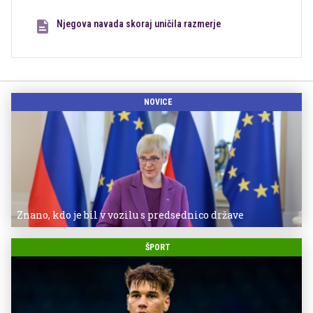
Njegova navada skoraj uničila razmerje
NOVICE
Znano, kdo je bil v vozilu s predsednico države
ŠPORT