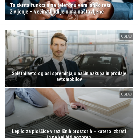
Ta skrita funkcija na telefonu vam lahko reši
življenje – večina ljudi je nima nastavljene
OGLAS
Spletni avto oglasi spreminjajo način nakupa in prodaje
avtomobilov
OGLAS
Lepilo za ploščice v različnih prostorih – katero izbrati
in na kaj biti pozoren