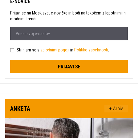
E-NOVICE
Prijavi se na Moskisvet e-novičke in bodi na tekočem z lepotnimi in
modnimi trendi.
Strinjam se s
splošnimi pogoji
in
Politiko zasebnosti
.
PRIJAVI SE
ANKETA
+ Arhiv