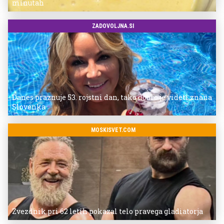
minutah
ZADOVOLJNA.SI
Danes praznuje 53. rojstni dan, tako dobro je videti znana
Slovenka
MOSKISVET.COM
Zvezdnik pri 62 letih pokazal telo pravega gladiatorja