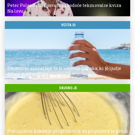
Peter Poles delil nasvete za bodoče tekmovalce kviza
Na lovu
VIZITA.SI
Zdravniki opozarjajo: to je največja napaka, ki jo ljudje
delajo med vročino
OKUSNO.JE
Puding brez kuhanja: preprost trik za pripravo v le nekaj