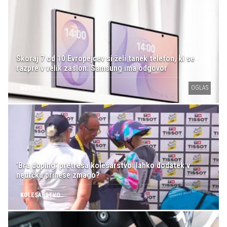
Skoraj 7 od 10 Evropejcev si želi tanek telefon, ki se
razpre v velik zaslon: Samsung ima odgovor
OGLAS
NOVICE
'Bra doping' pretresa kolesarstvo: lahko dodatek v
nedrčku prinese zmago?
KOLESARSTVO