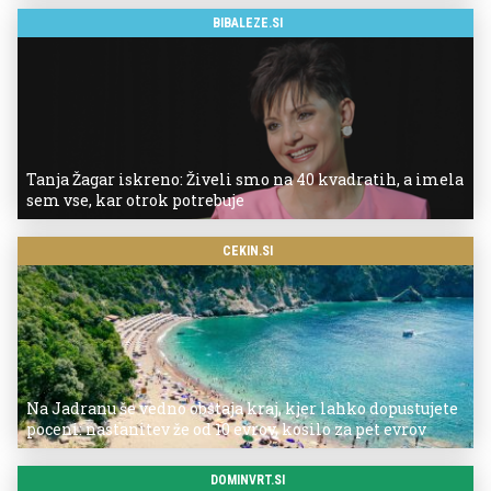
BIBALEZE.SI
Tanja Žagar iskreno: Živeli smo na 40 kvadratih, a imela
sem vse, kar otrok potrebuje
CEKIN.SI
Na Jadranu še vedno obstaja kraj, kjer lahko dopustujete
poceni: nastanitev že od 10 evrov, kosilo za pet evrov
DOMINVRT.SI