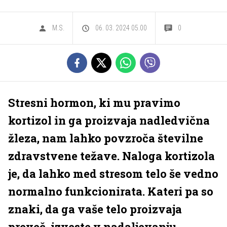
M.S.
06. 03. 2024 05.00
0
Stresni hormon, ki mu pravimo
kortizol in ga proizvaja nadledvična
žleza, nam lahko povzroča številne
zdravstvene težave. Naloga kortizola
je, da lahko med stresom telo še vedno
normalno funkcionirata. Kateri pa so
znaki, da ga vaše telo proizvaja
preveč, izveste v nadaljevanju.