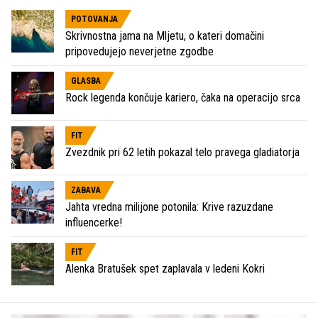
POTOVANJA
Skrivnostna jama na Mljetu, o kateri domačini
pripovedujejo neverjetne zgodbe
GLASBA
Rock legenda končuje kariero, čaka na operacijo srca
FIT
Zvezdnik pri 62 letih pokazal telo pravega gladiatorja
ZABAVA
Jahta vredna milijone potonila: Krive razuzdane
influencerke!
FIT
Alenka Bratušek spet zaplavala v ledeni Kokri