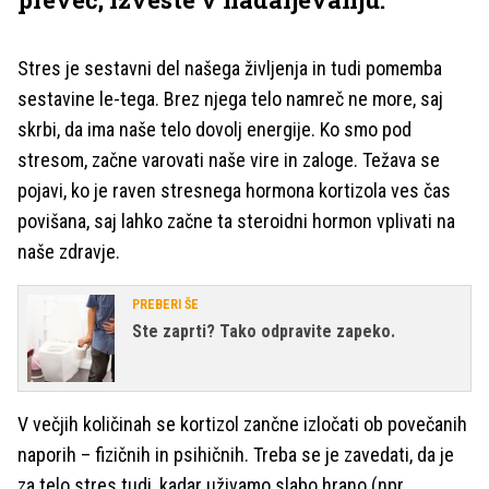
Stres je sestavni del našega življenja in tudi pomemba
sestavine le-tega. Brez njega telo namreč ne more, saj
skrbi, da ima naše telo dovolj energije. Ko smo pod
stresom, začne varovati naše vire in zaloge. Težava se
pojavi, ko je raven stresnega hormona kortizola ves čas
povišana, saj lahko začne ta steroidni hormon vplivati na
naše zdravje.
PREBERI ŠE
Ste zaprti? Tako odpravite zapeko.
V večjih količinah se kortizol zančne izločati ob povečanih
naporih – fizičnih in psihičnih. Treba se je zavedati, da je
za telo stres tudi, kadar uživamo slabo hrano (npr.