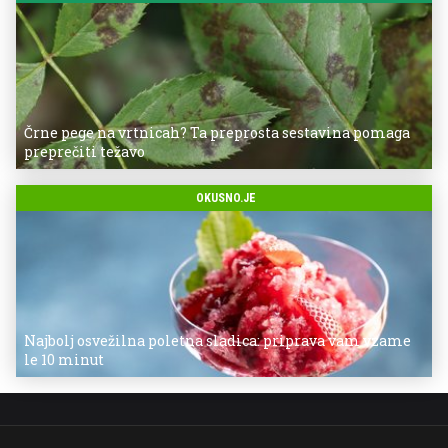
Črne pege na vrtnicah? Ta preprosta sestavina pomaga
preprečiti težavo
OKUSNO.JE
Najbolj osvežilna poletna sladica: priprava vam vzame
le 10 minut