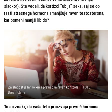
sladkor). Ste vedeli, da kortizol ''ubija'' seks, saj se ob
rasti stresnega hormona zmanjšuje raven testosterona,
kar pomeni manjši libido?
Za slabost je lahko kriva previsoka raven kortizola.
FOTO:
Dreamstime
To so znaki, da vaša telo proizvaja preveč hormona