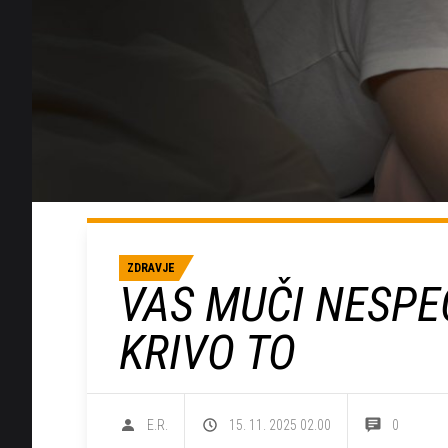
ZDRAVJE
VAS MUČI NESPE
KRIVO TO
E.R.
15. 11. 2025 02.00
0