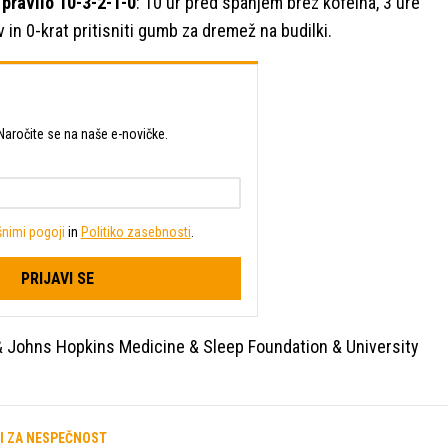
.
pravilo 10-3-2-1-0
: 10 ur pred spanjem brez kofeina, 3 ure
v in 0-krat pritisniti gumb za dremež na budilki.
t? Naročite se na naše e-novičke.
nimi pogoji
in
Politiko zasebnosti
.
PRIJAVI SE
& Johns Hopkins Medicine & Sleep Foundation & University
I ZA NESPEČNOST