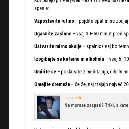
Kot pišejo pri Verywell Health in Web MD nek
spanja:
Vzpostavite rutino
– pojdite spat in se zbuja
Ugasnite zaslone
– vsaj 30–60 minut pred spa
Ustvarite mirno okolje
– spalnica naj bo temna
Izogibajte se kofeinu in alkoholu
– vsaj 6–10
Umirite se
– poskusite z meditacijo, dihalnimi 
Omejite dremeže
– če že, naj trajajo največ 2
PREBERI ŠE
Ne morete zaspati? Triki, s kate