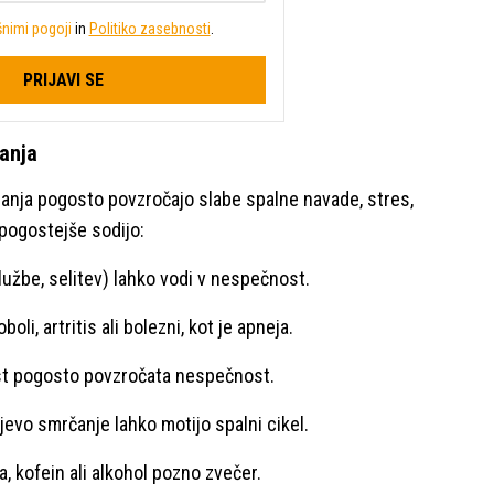
nimi pogoji
in
Politiko zasebnosti
.
PRIJAVI SE
anja
panja pogosto povzročajo slabe spalne navade, stres,
pogostejše sodijo:
lužbe, selitev) lahko vodi v nespečnost.
oli, artritis ali bolezni, kot je apneja.
st pogosto povzročata nespečnost.
rjevo smrčanje lahko motijo spalni cikel.
a, kofein ali alkohol pozno zvečer.