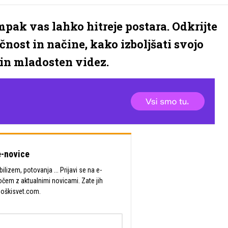
mpak vas lahko hitreje postara. Odkrijte
nost in načine, kako izboljšati svojo
 in mladosten videz.
-novice
lizem, potovanja ... Prijavi se na e-
očem z aktualnimi novicami. Zate jih
Moškisvet.com.