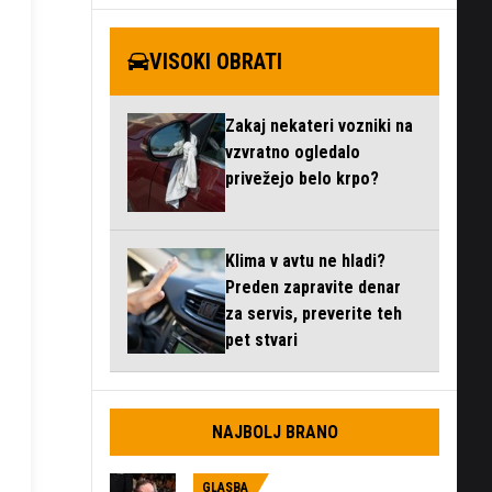
VISOKI OBRATI
Zakaj nekateri vozniki na
vzvratno ogledalo
privežejo belo krpo?
Klima v avtu ne hladi?
Preden zapravite denar
za servis, preverite teh
pet stvari
NAJBOLJ BRANO
GLASBA