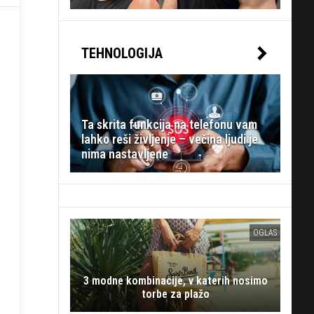
TEHNOLOGIJA
Ta skrita funkcija na telefonu vam
lahko reši življenje – večina ljudi je
nima nastavljene
OGLAS
3 modne kombinacije, v katerih nosimo
torbe za plažo