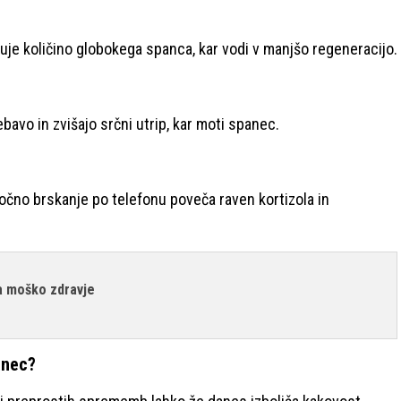
šuje količino globokega spanca, kar vodi v manjšo regeneracijo.
bavo in zvišajo srčni utrip, kar moti spanec.
nočno brskanje po telefonu poveča raven kortizola in
a moško zdravje
anec?