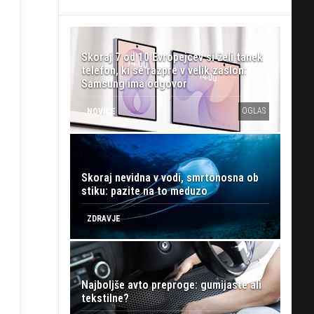
Skoraj 7 od 10 Evropejcev si želi tanek
telefon, ki se razpre v velik zaslon:
Samsung ima odgovor
OGLAS
NOVICE
Skoraj nevidna v vodi, smrtonosna ob
stiku: pazite na to meduzo
ZDRAVJE
Najboljše avto preproge: gumijaste ali
tekstilne?