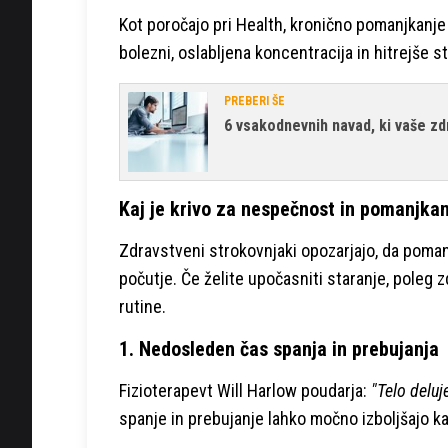
Kot poročajo pri Health, kronično pomanjkanje
bolezni, oslabljena koncentracija in hitrejše s
PREBERI ŠE
6 vsakodnevnih navad, ki vaše zd
Kaj je krivo za nespečnost in pomanjka
Zdravstveni strokovnjaki opozarjajo, da poman
počutje. Če želite upočasniti staranje, poleg
rutine.
1. Nedosleden čas spanja in prebujanja
Fizioterapevt Will Harlow poudarja:
"Telo deluj
spanje in prebujanje lahko močno izboljšajo 