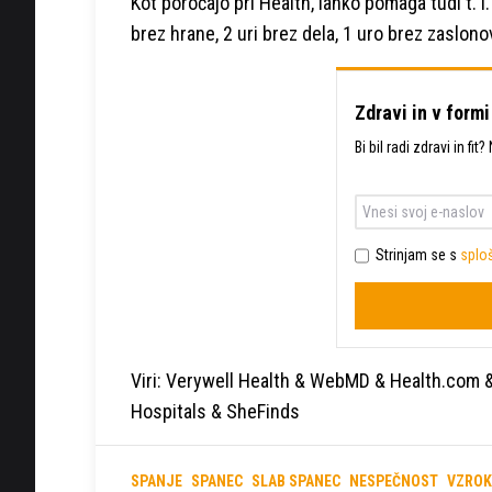
Kot poročajo pri Health, lahko pomaga tudi t. i
brez hrane, 2 uri brez dela, 1 uro brez zaslono
Zdravi in v formi
Bi bil radi zdravi in fi
Strinjam se s
sploš
Viri: Verywell Health & WebMD & Health.com 
Hospitals & SheFinds
SPANJE
SPANEC
SLAB SPANEC
NESPEČNOST
VZROK