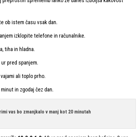
aj preprostih sprememb lahko že danes izboljša kakovost
jte ob istem času vsak dan.
njem izklopite telefone in računalnike.
, tiha in hladna.
 ur pred spanjem.
vajami ali toplo prho.
0 minut in zgodaj čez dan.
rimi vas bo zmanjkalo v manj kot 20 minutah