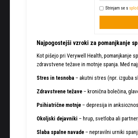
Strinjam se s
sploš
Najpogostejši vzroki za pomanjkanje sp
Kot pišejo pri Verywell Health, pomanjkanje s
zdravstvene težave in motnje spanja. Med naj
Stres in tesnoba
– akutni stres (npr. izguba s
Zdravstvene težave
– kronična bolečina, glavob
Psihiatrične motnje
– depresija in anksiozno
Okoljski dejavniki
– hrup, svetloba ali partne
Slaba spalne navade
– nepravilni urniki spanj