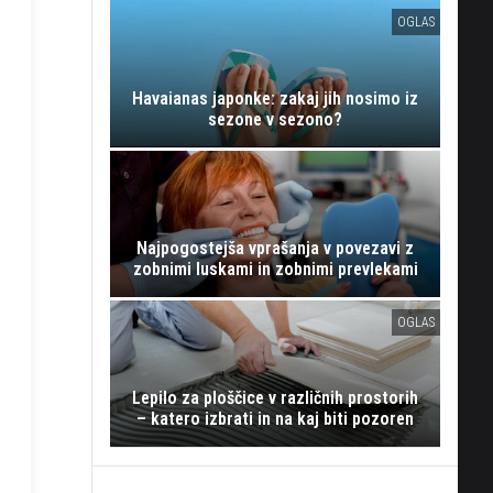
OGLAS
Havaianas japonke: zakaj jih nosimo iz
sezone v sezono?
Najpogostejša vprašanja v povezavi z
zobnimi luskami in zobnimi prevlekami
OGLAS
Lepilo za ploščice v različnih prostorih
– katero izbrati in na kaj biti pozoren