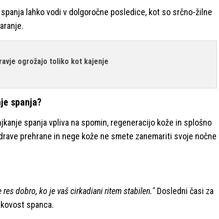
 spanja lahko vodi v dolgoročne posledice, kot so srčno-žilne
taranje.
ravje ogrožajo toliko kot kajenje
nje spanja?
jkanje spanja vpliva na spomin, regeneracijo kože in splošno
 zdrave prehrane in nege kože ne smete zanemariti svoje nočne
e res dobro, ko je vaš cirkadiani ritem stabilen."
Dosledni časi za
kakovost spanca.