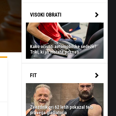
VISOKI OBRATI
Kako očistiti avtomobilske sedeže?
Triki, ki jih morate poznati
FIT
Zvezdnik pri 62 letih pokazal telo
pravega gladiatorja