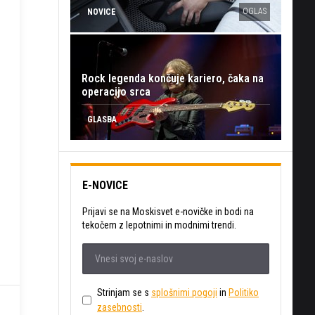
OGLAS
NOVICE
Rock legenda končuje kariero, čaka na
operacijo srca
GLASBA
E-NOVICE
Prijavi se na Moskisvet e-novičke in bodi na
tekočem z lepotnimi in modnimi trendi.
Strinjam se s
splošnimi pogoji
in
Politiko
zasebnosti
.