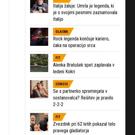
Italija žaluje: Umrla je legenda, ki
je s svojimi pesmimi zaznamovala
Italijo
GLASBA
Rock legenda končuje kariero,
čaka na operacijo srca
FIT
Alenka Bratušek spet zaplavala v
ledeni Kokri
ODNOSI
Se s partnerko spreminjata v
sostanovalca? Rešitev je pravilo
2-2-2
FIT
Zvezdnik pri 62 letih pokazal telo
pravega gladiatorja