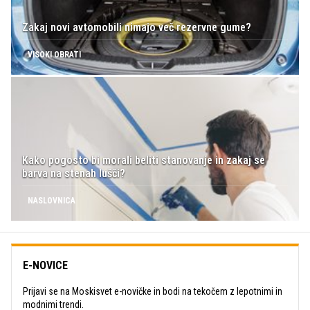
Zakaj novi avtomobili nimajo več rezervne gume?
VISOKI OBRATI
Kako pogosto bi morali beliti stanovanje in zakaj se
barva na stenah lušči?
NASLOVNICA
E-NOVICE
Prijavi se na Moskisvet e-novičke in bodi na tekočem z lepotnimi in
modnimi trendi.