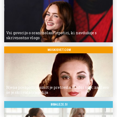
Vsi govorijo o oranžnolasi lepotici, ki navdušuje s
skrivnostno vlogo
MOSKISVET.COM
Njena prezgodnja smrt je pretresla modni svet: za slavo
se je skrivala tragedija
BIBALEZE.SI