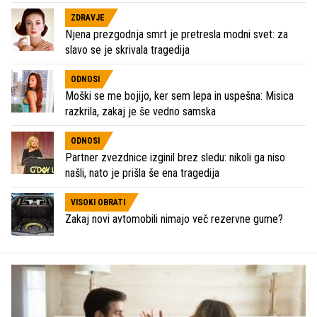
ZDRAVJE
Njena prezgodnja smrt je pretresla modni svet: za
slavo se je skrivala tragedija
ODNOSI
Moški se me bojijo, ker sem lepa in uspešna: Misica
razkrila, zakaj je še vedno samska
ODNOSI
Partner zvezdnice izginil brez sledu: nikoli ga niso
našli, nato je prišla še ena tragedija
VISOKI OBRATI
Zakaj novi avtomobili nimajo več rezervne gume?