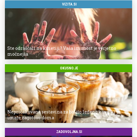
VIZITA.SI
Ste odraščali na kmetiji? Vaša imunost je verjetno
močnejša
OKUSNO.JE
Nepričakovana sestavina za boljšo ledeno kavo, ki jo
imate zagotovo doma
ZADOVOLJNA.SI