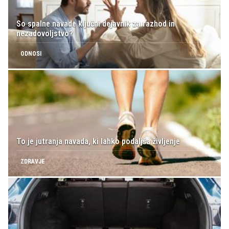
So spalne navade ključni dejavnik za razhod in
nezadovoljstvo?
ODNOSI
To je jutranja navada, ki lahko podaljša življenje
ZDRAVJE