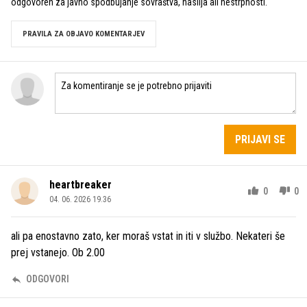
odgovoren za javno spodbujanje sovraštva, nasilja ali nestrpnosti.
PRAVILA ZA OBJAVO KOMENTARJEV
PRIJAVI SE
heartbreaker
0
0
04. 06. 2026 19.36
ali pa enostavno zato, ker moraš vstat in iti v službo. Nekateri še
prej vstanejo. Ob 2.00
ODGOVORI