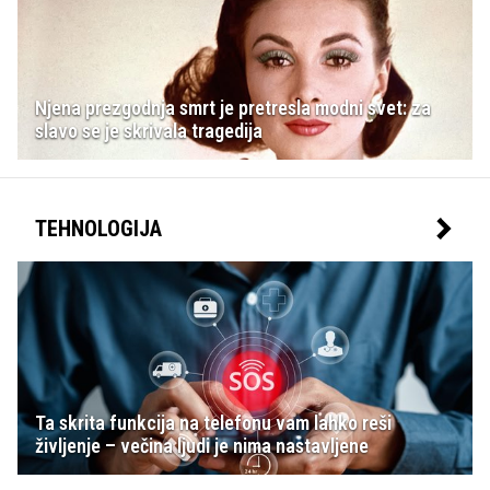
Njena prezgodnja smrt je pretresla modni svet: za
slavo se je skrivala tragedija
TEHNOLOGIJA
Ta skrita funkcija na telefonu vam lahko reši
življenje – večina ljudi je nima nastavljene