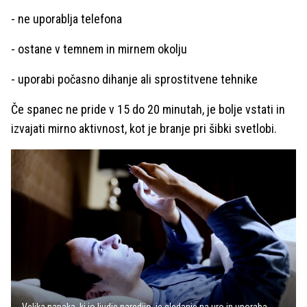
- ne uporablja telefona
- ostane v temnem in mirnem okolju
- uporabi počasno dihanje ali sprostitvene tehnike
Če spanec ne pride v 15 do 20 minutah, je bolje vstati in
izvajati mirno aktivnost, kot je branje pri šibki svetlobi.
Velika napaka, ki jo ljudje naredijo, je gledanje na uro in uporaba