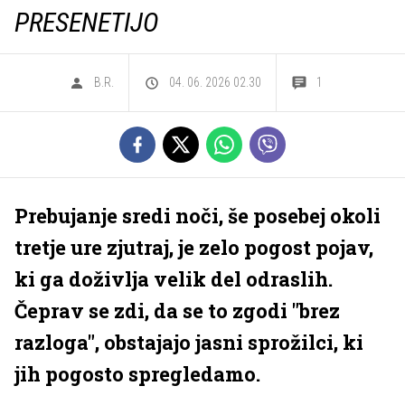
PRESENETIJO
B.R.
04. 06. 2026 02.30
1
Prebujanje sredi noči, še posebej okoli
tretje ure zjutraj, je zelo pogost pojav,
ki ga doživlja velik del odraslih.
Čeprav se zdi, da se to zgodi "brez
razloga", obstajajo jasni sprožilci, ki
jih pogosto spregledamo.