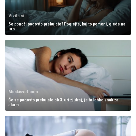
Vizita.si
Se ponoči pogosto prebujate? Poglejte, kaj to pomeni, glede na
uro
Moskisvet.com
Če se pogosto prebujate ob 3. uri zjutraj, je to lahko znak za
alarm