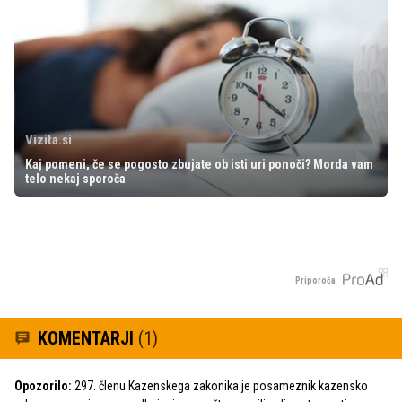
Vizita.si
Kaj pomeni, če se pogosto zbujate ob isti uri ponoči? Morda vam
telo nekaj sporoča
Priporoča
KOMENTARJI
(1)
Opozorilo:
297. členu Kazenskega zakonika je posameznik kazensko