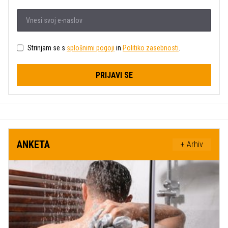
Strinjam se s
splošnimi pogoji
in
Politiko zasebnosti
.
PRIJAVI SE
ANKETA
+ Arhiv