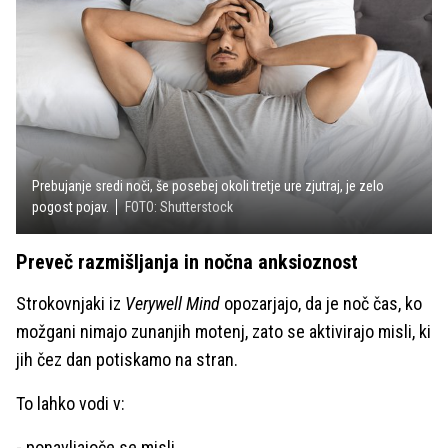
Prebujanje sredi noči, še posebej okoli tretje ure zjutraj, je zelo
pogost pojav.
FOTO: Shutterstock
Preveč razmišljanja in nočna anksioznost
Strokovnjaki iz
Verywell Mind
opozarjajo, da je noč čas, ko
možgani nimajo zunanjih motenj, zato se aktivirajo misli, ki
jih čez dan potiskamo na stran.
To lahko vodi v:
- ponavljajoče se misli