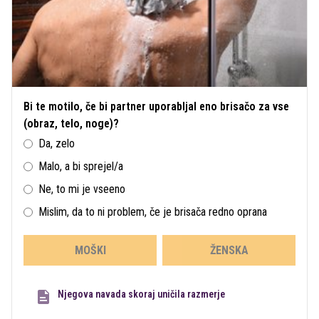
Bi te motilo, če bi partner uporabljal eno brisačo za vse
(obraz, telo, noge)?
Da, zelo
Malo, a bi sprejel/a
Ne, to mi je vseeno
Mislim, da to ni problem, če je brisača redno oprana
MOŠKI
ŽENSKA
Njegova navada skoraj uničila razmerje