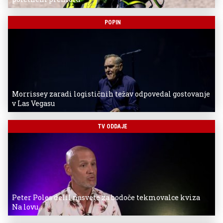
POPIN
Morrissey zaradi logističnih težav odpovedal gostovanje
v Las Vegasu
TV ODDAJE
Peter Poles delil nasvete za bodoče tekmovalce kviza
Na lovu