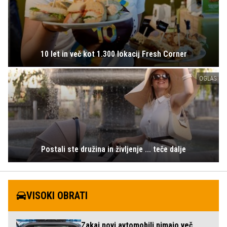
10 let in več kot 1.300 lokacij Fresh Corner
OGLAS
Postali ste družina in življenje ... teče dalje
VISOKI OBRATI
Zakaj novi avtomobili nimajo več