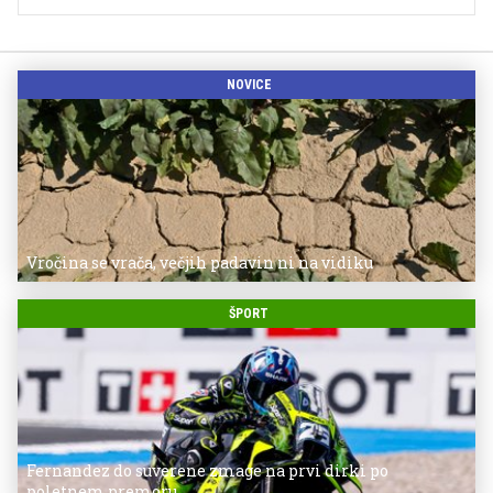
NOVICE
Vročina se vrača, večjih padavin ni na vidiku
ŠPORT
Fernandez do suverene zmage na prvi dirki po
poletnem premoru