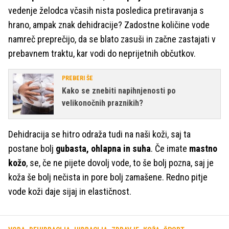
vedenje želodca včasih nista posledica pretiravanja s
hrano, ampak znak dehidracije? Zadostne količine vode
namreč preprečijo, da se blato zasuši in začne zastajati v
prebavnem traktu, kar vodi do neprijetnih občutkov.
PREBERI ŠE
Kako se znebiti napihnjenosti po
velikonočnih praznikih?
Dehidracija se hitro odraža tudi na naši koži, saj ta
postane bolj
gubasta, ohlapna in suha
. Če imate
mastno
kožo
, se, če ne pijete dovolj vode, to še bolj pozna, saj je
koža še bolj nečista in pore bolj zamašene. Redno pitje
vode koži daje sijaj in elastičnost.