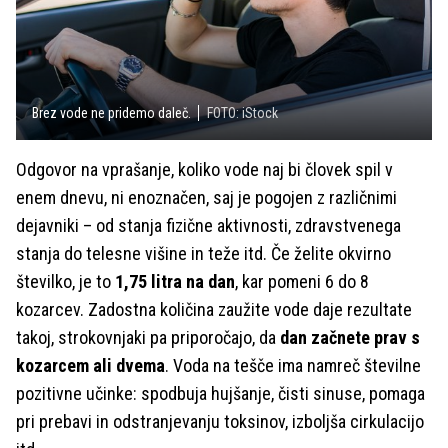
Brez vode ne pridemo daleč.
FOTO: iStock
Odgovor na vprašanje, koliko vode naj bi človek spil v
enem dnevu, ni enoznačen, saj je pogojen z različnimi
dejavniki – od stanja fizične aktivnosti, zdravstvenega
stanja do telesne višine in teže itd. Če želite okvirno
številko, je to
1,75 litra na dan
, kar pomeni 6 do 8
kozarcev. Zadostna količina zaužite vode daje rezultate
takoj, strokovnjaki pa priporočajo, da
dan začnete prav s
kozarcem ali dvema
. Voda na tešče ima namreč številne
pozitivne učinke: spodbuja hujšanje, čisti sinuse, pomaga
pri prebavi in odstranjevanju toksinov, izboljša cirkulacijo