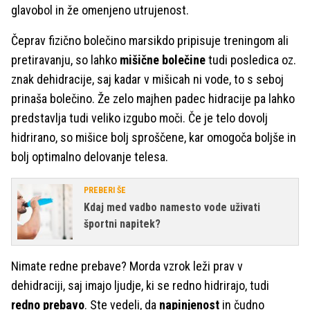
glavobol in že omenjeno utrujenost.
Čeprav fizično bolečino marsikdo pripisuje treningom ali
pretiravanju, so lahko
mišične bolečine
tudi posledica oz.
znak dehidracije, saj kadar v mišicah ni vode, to s seboj
prinaša bolečino. Že zelo majhen padec hidracije pa lahko
predstavlja tudi veliko izgubo moči. Če je telo dovolj
hidrirano, so mišice bolj sproščene, kar omogoča boljše in
bolj optimalno delovanje telesa.
PREBERI ŠE
Kdaj med vadbo namesto vode uživati
športni napitek?
Nimate redne prebave? Morda vzrok leži prav v
dehidraciji, saj imajo ljudje, ki se redno hidrirajo, tudi
redno prebavo
. Ste vedeli, da
napinjenost
in čudno