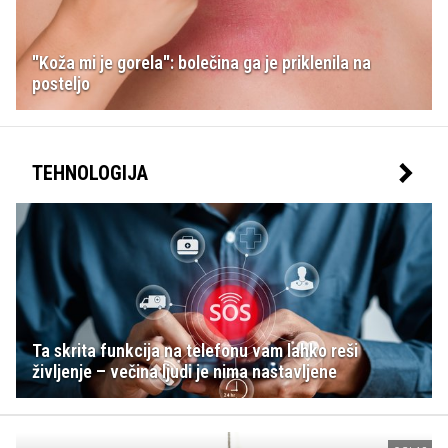
"Koža mi je gorela": bolečina ga je priklenila na
posteljo
TEHNOLOGIJA
Ta skrita funkcija na telefonu vam lahko reši
življenje – večina ljudi je nima nastavljene