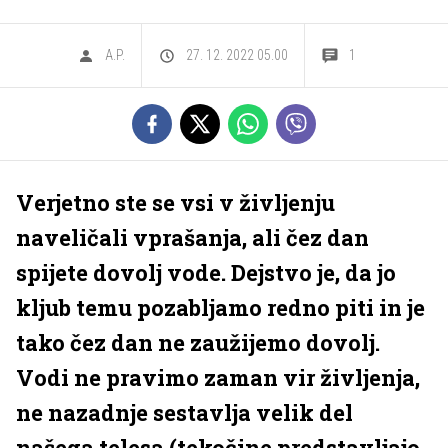
A.P.
27. 12. 2022 05.00
1
Verjetno ste se vsi v življenju
naveličali vprašanja, ali čez dan
spijete dovolj vode. Dejstvo je, da jo
kljub temu pozabljamo redno piti in je
tako čez dan ne zaužijemo dovolj.
Vodi ne pravimo zaman vir življenja,
ne nazadnje sestavlja velik del
našega telesa (tekočine predstavljajo