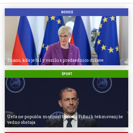
NOVICE
Znano, kdo je bil v vozilu s predsednico države
ŠPORT
Uefa ne popušča: možnost bojkota Fifinih tekmovanj še
vedno obstaja