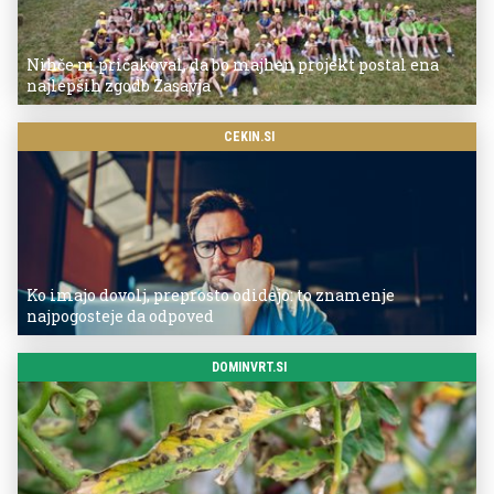
Nihče ni pričakoval, da bo majhen projekt postal ena
najlepših zgodb Zasavja
CEKIN.SI
Ko imajo dovolj, preprosto odidejo: to znamenje
najpogosteje da odpoved
DOMINVRT.SI