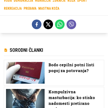
VODA
DEHIDRACIJA
HIDRACIJA
ZDRAVJE
KOŽA
ŠPORT
REKREACIJA
PREBAVA
MASTNA KOŽA
SORODNI ČLANKI
Bodo cepilni potni listi
pogoj za potovanja?
Kompulzivna
masturbacija: ko stisko
nadomesti pretirano