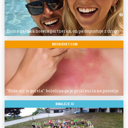
Doma ga čaka noseča partnerka, on pa dopustuje z drugo
MOSKISVET.COM
"Koža mi je gorela": bolečina ga je priklenila na posteljo
BIBALEZE.SI