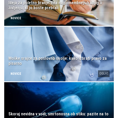
Ideja za poletno branje: Ena najpomembnejših knjig o
življenju, ki jo boste prebrali
NOVICE
Moške srajce za poslovno okolje: kako izbrati pravo za
pisarno
OGLAS
NOVICE
Skoraj nevidna v vodi, smrtonosna ob stiku: pazite na to