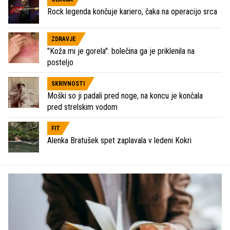
Rock legenda končuje kariero, čaka na operacijo srca
ZDRAVJE
"Koža mi je gorela": bolečina ga je priklenila na
posteljo
SKRIVNOSTI
Moški so ji padali pred noge, na koncu je končala
pred strelskim vodom
FIT
Alenka Bratušek spet zaplavala v ledeni Kokri