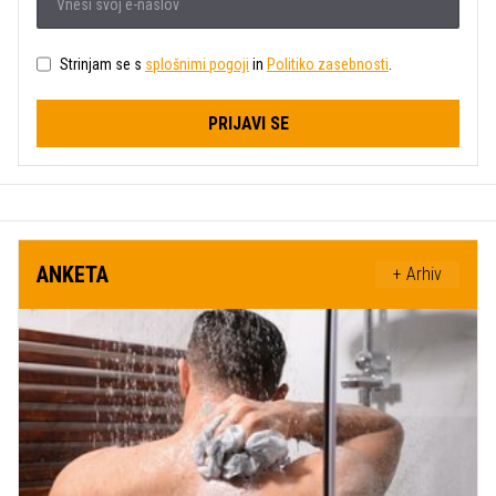
Strinjam se s
splošnimi pogoji
in
Politiko zasebnosti
.
PRIJAVI SE
ANKETA
+ Arhiv