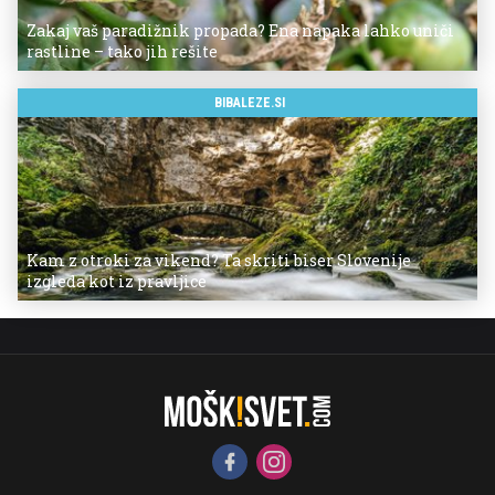
Zakaj vaš paradižnik propada? Ena napaka lahko uniči
rastline – tako jih rešite
BIBALEZE.SI
Kam z otroki za vikend? Ta skriti biser Slovenije
izgleda kot iz pravljice