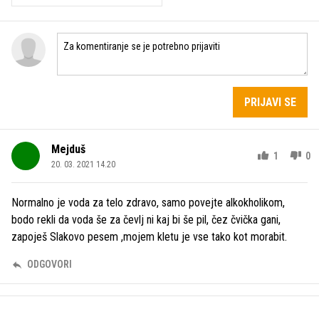
PRIJAVI SE
Mejduš
1
0
20. 03. 2021 14.20
Normalno je voda za telo zdravo, samo povejte alkokholikom,
bodo rekli da voda še za čevlj ni kaj bi še pil, čez čvička gani,
zapoješ Slakovo pesem ,mojem kletu je vse tako kot morabit.
ODGOVORI