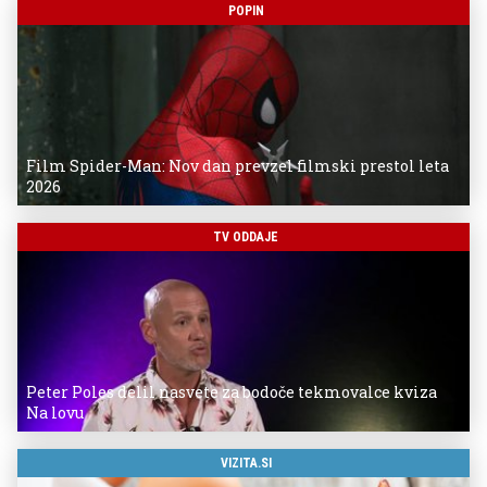
POPIN
Film Spider-Man: Nov dan prevzel filmski prestol leta
2026
TV ODDAJE
Peter Poles delil nasvete za bodoče tekmovalce kviza
Na lovu
VIZITA.SI