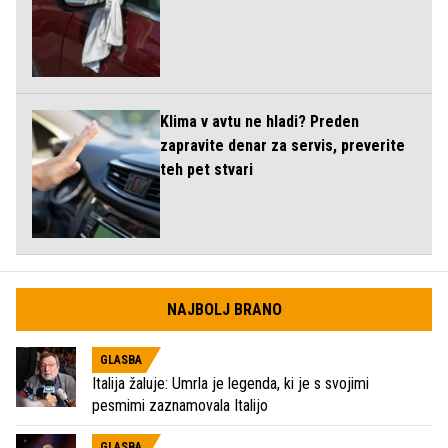
Klima v avtu ne hladi? Preden
zapravite denar za servis, preverite
teh pet stvari
NAJBOLJ BRANO
GLASBA
Italija žaluje: Umrla je legenda, ki je s svojimi
pesmimi zaznamovala Italijo
GLASBA