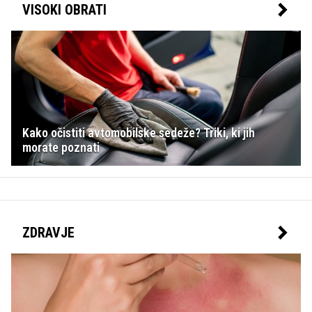
VISOKI OBRATI
Kako očistiti avtomobilske sedeže? Triki, ki jih
morate poznati
ZDRAVJE