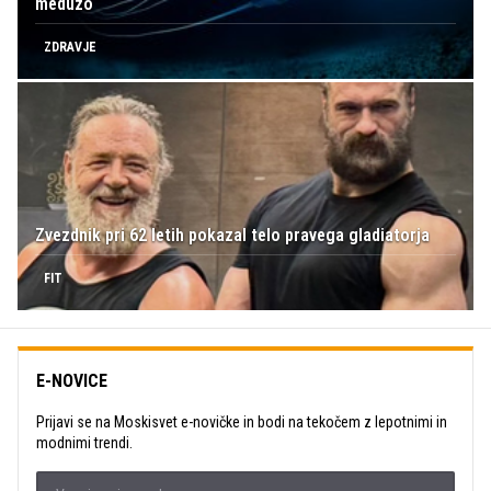
meduzo
ZDRAVJE
Zvezdnik pri 62 letih pokazal telo pravega gladiatorja
FIT
E-NOVICE
Prijavi se na Moskisvet e-novičke in bodi na tekočem z lepotnimi in
modnimi trendi.