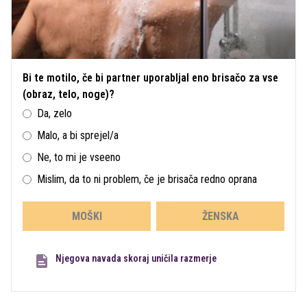
Bi te motilo, če bi partner uporabljal eno brisačo za vse
(obraz, telo, noge)?
Da, zelo
Malo, a bi sprejel/a
Ne, to mi je vseeno
Mislim, da to ni problem, če je brisača redno oprana
MOŠKI
ŽENSKA
Njegova navada skoraj uničila razmerje