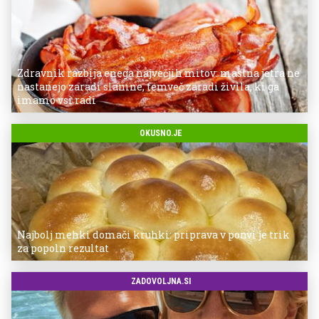
Zdravnik razbija enega največjih mitov: mastna jetra ne
nastanejo zaradi slanine, temveč zaradi živila, ki ga
imamo vsi radi
OKUSNO.JE
Najbolj mehki domači kruhki: priprava v ponvi je trik
za popoln rezultat
ZADOVOLJNA.SI