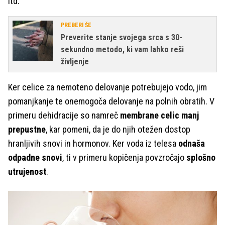
itd.
PREBERI ŠE
Preverite stanje svojega srca s 30-
sekundno metodo, ki vam lahko reši
življenje
Ker celice za nemoteno delovanje potrebujejo vodo, jim
pomanjkanje te onemogoča delovanje na polnih obratih. V
primeru dehidracije so namreč
membrane celic manj
prepustne
, kar pomeni, da je do njih otežen dostop
hranljivih snovi in hormonov. Ker voda iz telesa
odnaša
odpadne snovi
, ti v primeru kopičenja povzročajo
splošno
utrujenost
.