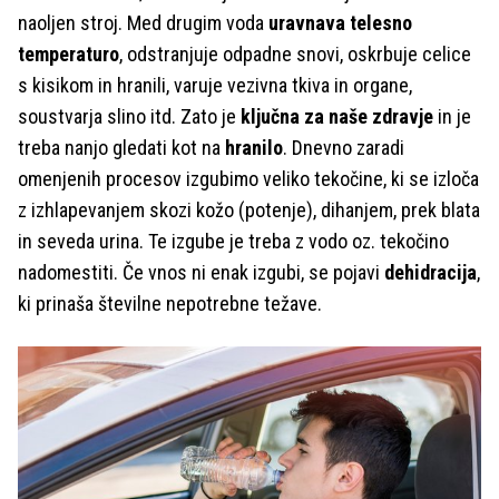
naoljen stroj. Med drugim voda
uravnava telesno
temperaturo
, odstranjuje odpadne snovi, oskrbuje celice
s kisikom in hranili, varuje vezivna tkiva in organe,
soustvarja slino itd. Zato je
ključna za naše zdravje
in je
treba nanjo gledati kot na
hranilo
. Dnevno zaradi
omenjenih procesov izgubimo veliko tekočine, ki se izloča
z izhlapevanjem skozi kožo (potenje), dihanjem, prek blata
in seveda urina. Te izgube je treba z vodo oz. tekočino
nadomestiti. Če vnos ni enak izgubi, se pojavi
dehidracija
,
ki prinaša številne nepotrebne težave.