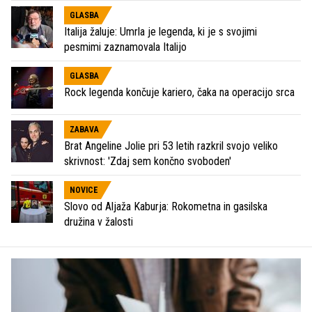
GLASBA
Italija žaluje: Umrla je legenda, ki je s svojimi
pesmimi zaznamovala Italijo
GLASBA
Rock legenda končuje kariero, čaka na operacijo srca
ZABAVA
Brat Angeline Jolie pri 53 letih razkril svojo veliko
skrivnost: 'Zdaj sem končno svoboden'
NOVICE
Slovo od Aljaža Kaburja: Rokometna in gasilska
družina v žalosti