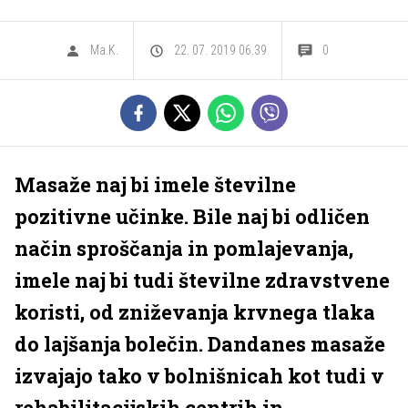
Ma.K.
22. 07. 2019 06.39
0
Masaže naj bi imele številne
pozitivne učinke. Bile naj bi odličen
način sproščanja in pomlajevanja,
imele naj bi tudi številne zdravstvene
koristi, od zniževanja krvnega tlaka
do lajšanja bolečin. Dandanes masaže
izvajajo tako v bolnišnicah kot tudi v
rehabilitacijskih centrih in