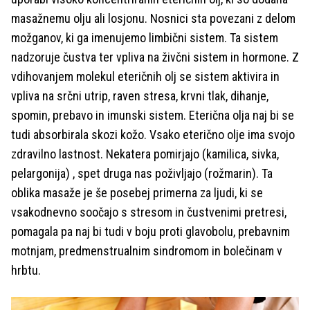
masažnemu olju ali losjonu. Nosnici sta povezani z delom
možganov, ki ga imenujemo limbični sistem. Ta sistem
nadzoruje čustva ter vpliva na živčni sistem in hormone. Z
vdihovanjem molekul eteričnih olj se sistem aktivira in
vpliva na srčni utrip, raven stresa, krvni tlak, dihanje,
spomin, prebavo in imunski sistem. Eterična olja naj bi se
tudi absorbirala skozi kožo. Vsako eterično olje ima svojo
zdravilno lastnost. Nekatera pomirjajo (kamilica, sivka,
pelargonija) , spet druga nas poživljajo (rožmarin). Ta
oblika masaže je še posebej primerna za ljudi, ki se
vsakodnevno soočajo s stresom in čustvenimi pretresi,
pomagala pa naj bi tudi v boju proti glavobolu, prebavnim
motnjam, predmenstrualnim sindromom in bolečinam v
hrbtu.