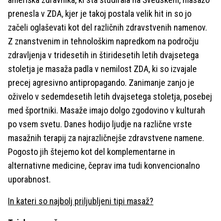
prenesla v ZDA, kjer je takoj postala velik hit in so jo
začeli oglaševati kot del različnih zdravstvenih namenov.
Z znanstvenim in tehnološkim napredkom na področju
zdravljenja v tridesetih in štiridesetih letih dvajsetega
stoletja je masaža padla v nemilost ZDA, ki so izvajale
precej agresivno antipropagando. Zanimanje zanjo je
oživelo v sedemdesetih letih dvajsetega stoletja, posebej
med športniki. Masaže imajo dolgo zgodovino v kulturah
po vsem svetu. Danes hodijo ljudje na različne vrste
masažnih terapij za najrazličnejše zdravstvene namene.
Pogosto jih štejemo kot del komplementarne in
alternativne medicine, čeprav ima tudi konvencionalno
uporabnost.
In kateri so najbolj priljubljeni tipi masaž?