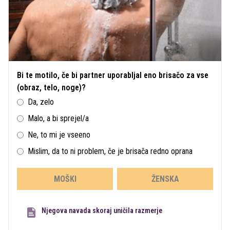
Bi te motilo, če bi partner uporabljal eno brisačo za vse
(obraz, telo, noge)?
Da, zelo
Malo, a bi sprejel/a
Ne, to mi je vseeno
Mislim, da to ni problem, če je brisača redno oprana
MOŠKI
ŽENSKA
Njegova navada skoraj uničila razmerje