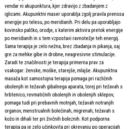
vendar ni akupunktura, kjer zdravijo z zbadanjem z
iglicami. Akupunktni maser uporablja zgolj pravila prenosa
energije po telesu, po meridianih. Pri delu pa uporabljajo
kovinsko palčko, orodje, s katerim aktivira pretok energije
po meridianih in s tem vzpostavi ravnotežje teh energij.
Sama terapija je zelo nežna, brez zbadanja in pikanja, saj
gre za mehke gibe in drobne, neagresivne stimulacije.
Zaradi te značilnosti je terapija primerna prav za
vsakogar: ženske, moške, starejše, mlajše. Akupunktna
masaža kot samostojna terapija pomaga pri različnih
obolenjih in težavah gibalnega aparata, torej pri težavah s
hrbtenico, revmatičnih obolenjih in obolenjih sklepov,
pomaga tudi pri prebavnih motnjah, težavah notranjih
organov, menstrualnih bolečinah, migrenah, težavah s
kožo in dihali ter pri živčnih boleznih. Kot podporna
terapija pa je zelo učinkovita pri okrevanju po operacijah