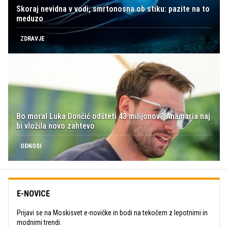
Skoraj nevidna v vodi, smrtonosna ob stiku: pazite na to
meduzo
ZDRAVJE
Bo moral Luka Dončić odšteti 43 milijonov? Anamaria naj
bi vložila novo zahtevo
ODNOSI
E-NOVICE
Prijavi se na Moskisvet e-novičke in bodi na tekočem z lepotnimi in
modnimi trendi.