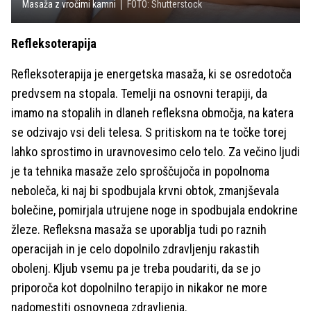
Masaža z vročimi kamni
FOTO: Shutterstock
Refleksoterapija
Refleksoterapija je energetska masaža, ki se osredotoča
predvsem na stopala. Temelji na osnovni terapiji, da
imamo na stopalih in dlaneh refleksna območja, na katera
se odzivajo vsi deli telesa. S pritiskom na te točke torej
lahko sprostimo in uravnovesimo celo telo. Za večino ljudi
je ta tehnika masaže zelo sproščujoča in popolnoma
neboleča, ki naj bi spodbujala krvni obtok, zmanjševala
bolečine, pomirjala utrujene noge in spodbujala endokrine
žleze. Refleksna masaža se uporablja tudi po raznih
operacijah in je celo dopolnilo zdravljenju rakastih
obolenj. Kljub vsemu pa je treba poudariti, da se jo
priporoča kot dopolnilno terapijo in nikakor ne more
nadomestiti osnovnega zdravljenja.