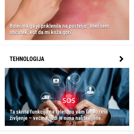
Bolečina ga je priklenila na posteljo: 'Imel sem
občutek, kot da mi koža gori'
TEHNOLOGIJA
Ta skrita funkcija na telefonu vam lahko reši
življenje – večina ljudi je nima nastavljene