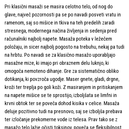
Pri klasični masaži se masira celotno telo, od nog do
glave, največ pozornosti pa se po navadi posveti vratu in
ramenom, saj so mišice in tkiva na teh predelih zaradi
stresnega, modernega načina življenja in sedenja pred
računalniki najbolj napete. Masaža poteka v ležečem
položaju, in sicer najbolj pogosto na trebuhu, nekaj pa tudi
na hrbtu. Po navadi se za klasično masažo uporabljajo
masažne mize, ki imajo pri obraznem delu luknjo, ki
omogoča nemoteno dihanje. Gre za sistematično obliko
dotikanja, ki povzroča ugodje. Maser gnete, gladi, drgne,
kroži ter treplja po goli koži. Z masiranjem in pritiskanjem
na napete mišice se te sprostijo, izboljšata se limfni in
krvni obtok ter se poveča dohod kisika v celice. Masaža
deluje pozitivno tudi na presnovo, saj se izboljša prebava
ter izločanje prekomerne vode iz telesa. Prav tako se z
masažo telo lažje očisti toksinov, poveča se fleksibilnost