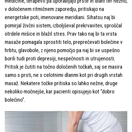
medicine, terapevti pa uporabljajo prste in dlani ter nežno,
v določenem ritmičnem zaporedju, pritiskajo na
energetske poti, imenovane meridiani. Sihatsu naj bi
pomirjal živčni sistem, izboljševal prekrvavitev, sproščal
otrdele mišice in blažil stres. Prav tako naj bi ta vrsta
masaže pomagala sprostiti telo, preprečevati bolečine v
hrbtu, glavobole, z njeno pomočjo pa naj bi se uspešno
borili tudi proti depresiji, nespečnosti in utrujenosti.
Pritisk je čutiti na točno določenih točkah, saj se masira
samo s prsti, ne s celotnimi dlanmi kot pri drugih vrstah
masaž. Nekatere točke pritiska so lahko nežne, druge
nekoliko močnejše, kar pacienti opisujejo kot "dobro
bolečino".