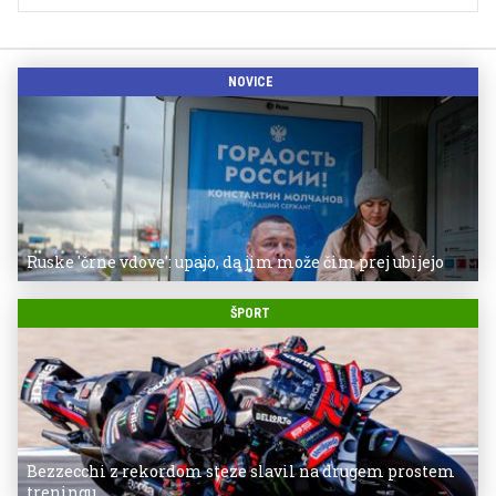
NOVICE
Ruske 'črne vdove': upajo, da jim može čim prej ubijejo
ŠPORT
Bezzecchi z rekordom steze slavil na drugem prostem
treningu