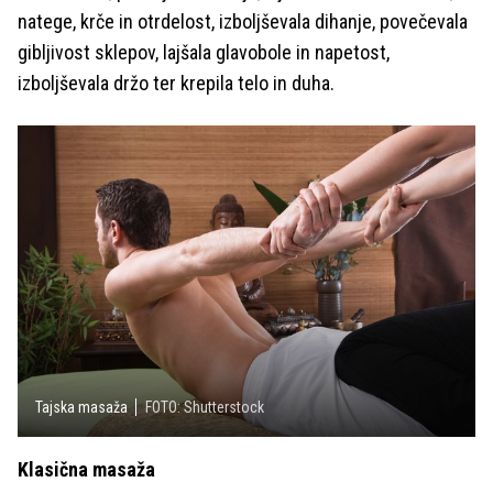
natege, krče in otrdelost, izboljševala dihanje, povečevala
gibljivost sklepov, lajšala glavobole in napetost,
izboljševala držo ter krepila telo in duha.
Tajska masaža
FOTO: Shutterstock
Klasična masaža