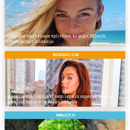
Tragična smrt znane vplivnice, ki je pri 26 letih
izgubila boj z boleznijo
MOSKISVET.COM
Moški se me bojijo, ker sem lepa in uspešna: Misica
razkrila, zakaj je še vedno samska
BIBALEZE.SI