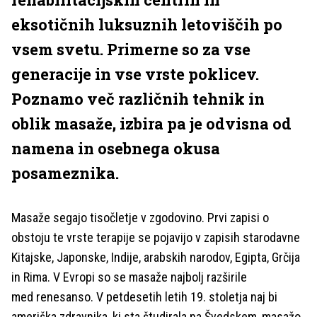
eksotičnih luksuznih letoviščih po
vsem svetu. Primerne so za vse
generacije in vse vrste poklicev.
Poznamo več različnih tehnik in
oblik masaže, izbira pa je odvisna od
namena in osebnega okusa
posameznika.
Masaže segajo tisočletje v zgodovino. Prvi zapisi o
obstoju te vrste terapije se pojavijo v zapisih starodavne
Kitajske, Japonske, Indije, arabskih narodov, Egipta, Grčija
in Rima. V Evropi so se masaže najbolj razširile
med renesanso. V petdesetih letih 19. stoletja naj bi
ameriška zdravnika, ki sta študirala na Švedskem, masažo