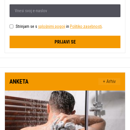
Strinjam se s
splošnimi pogoji
in
Politiko zasebnosti
.
PRIJAVI SE
ANKETA
+ Arhiv