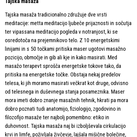
Tajska masaža
Tajska masaža tradicionalno združuje dve vrsti
meditacije: metta meditacijo ljubeče prijaznosti in sočutja
ter vipassana meditacijo pogleda v notranjost, ki se
osredotoča na prejemnikovo telo. Z 10 energetskimi
linijami in s 50 točkami pritiska maser ugotovi masažno
pozicijo, območje in gib ali kje in kako masirati. Med
masažo terapevt sprošča energetske tokove tako, da
pritiska na energetske točke. Obstaja nekaj predelov
telesa, ki jih moramo masirati večkrat kot druge, odvisno
od telesnega in duševnega stanja posameznika. Maser
mora imeti dobro znanje masažnih tehnik, hkrati pa mora
dobro poznati tudi anatomijo, fiziologijo, zgodovino in
filozofijo masaže ter najbolj pomembno: etiko in
duhovnost. Tajska masaža naj bi izboljševala cirkulacijo
krvi in limfe, poživljala živčevje, lajšala mišične bolečine,