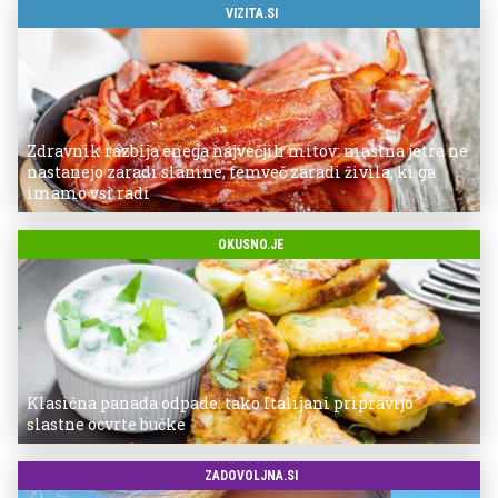
VIZITA.SI
Zdravnik razbija enega največjih mitov: mastna jetra ne
nastanejo zaradi slanine, temveč zaradi živila, ki ga
imamo vsi radi
OKUSNO.JE
Klasična panada odpade: tako Italijani pripravijo
slastne ocvrte bučke
ZADOVOLJNA.SI