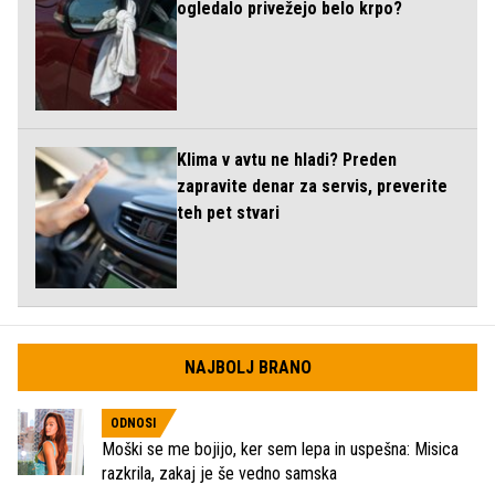
ogledalo privežejo belo krpo?
Klima v avtu ne hladi? Preden
zapravite denar za servis, preverite
teh pet stvari
NAJBOLJ BRANO
ODNOSI
Moški se me bojijo, ker sem lepa in uspešna: Misica
razkrila, zakaj je še vedno samska