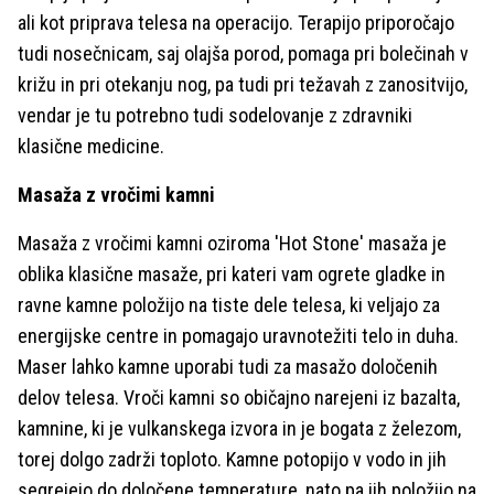
ali kot priprava telesa na operacijo. Terapijo priporočajo
tudi nosečnicam, saj olajša porod, pomaga pri bolečinah v
križu in pri otekanju nog, pa tudi pri težavah z zanositvijo,
vendar je tu potrebno tudi sodelovanje z zdravniki
klasične medicine.
Masaža z vročimi kamni
Masaža z vročimi kamni oziroma 'Hot Stone' masaža je
oblika klasične masaže, pri kateri vam ogrete gladke in
ravne kamne položijo na tiste dele telesa, ki veljajo za
energijske centre in pomagajo uravnotežiti telo in duha.
Maser lahko kamne uporabi tudi za masažo določenih
delov telesa. Vroči kamni so običajno narejeni iz bazalta,
kamnine, ki je vulkanskega izvora in je bogata z železom,
torej dolgo zadrži toploto. Kamne potopijo v vodo in jih
segrejejo do določene temperature, nato pa jih položijo na