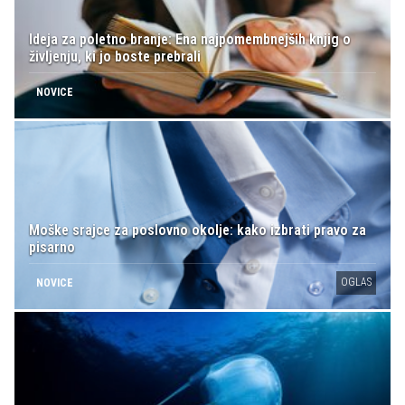
Ideja za poletno branje: Ena najpomembnejših knjig o
življenju, ki jo boste prebrali
NOVICE
Moške srajce za poslovno okolje: kako izbrati pravo za
pisarno
OGLAS
NOVICE