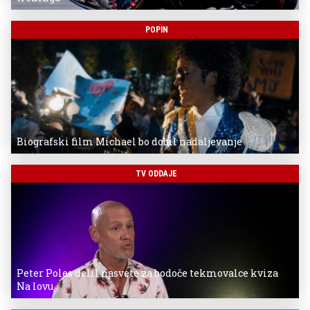
POPIN
Biografski film Michael bo dobil nadaljevanje
TV ODDAJE
Peter Poles delil nasvete za bodoče tekmovalce kviza
Na lovu