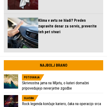
Klima v avtu ne hladi? Preden
zapravite denar za servis, preverite
teh pet stvari
NAJBOLJ BRANO
POTOVANJA
Skrivnostna jama na Mljetu, o kateri domačini
pripovedujejo neverjetne zgodbe
GLASBA
Rock legenda končuje kariero, čaka na operacijo srca