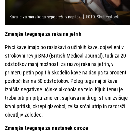
Kava je za marsikoga nepogrešljiv napitek.
FOTO: Shutterstock
Zmanjša tveganje za raka na jetrih
Pivci kave imajo po raziskavi o učinkih kave, objavljeni v
strokovni reviji BMJ (British Medical Journal), tudi za 20
odstotkov manj možnosti za razvoj raka na jetrih, v
primeru petih popitih skodelic kave na dan pa ta procent
poskoči kar na 50 odstotokov. Poleg tega naj bi kava
izničila negativne učinke alkohola na telo. Kljub temu je
treba biti pri pitju zmeren, saj kava na drugi strani zvišuje
krvni pritisk, okrepi glavobol, zviša srčni utrip in razdraži
občutljiv želodec.
Zmanjša tveganje za nastanek ciroze