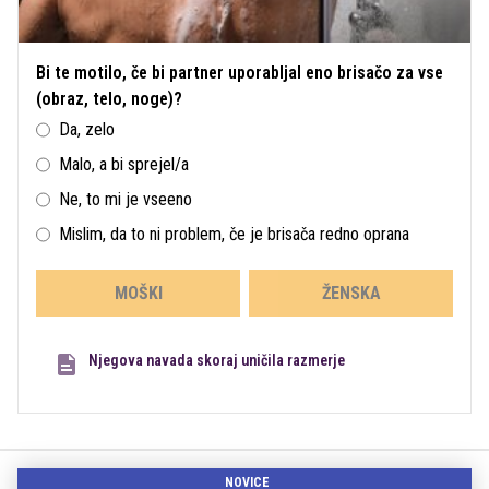
Bi te motilo, če bi partner uporabljal eno brisačo za vse
(obraz, telo, noge)?
Da, zelo
Malo, a bi sprejel/a
Ne, to mi je vseeno
Mislim, da to ni problem, če je brisača redno oprana
MOŠKI
ŽENSKA
Njegova navada skoraj uničila razmerje
NOVICE