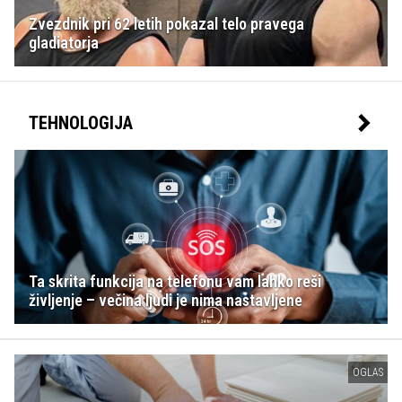
Zvezdnik pri 62 letih pokazal telo pravega
gladiatorja
TEHNOLOGIJA
Ta skrita funkcija na telefonu vam lahko reši
življenje – večina ljudi je nima nastavljene
OGLAS