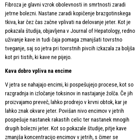
Fibroza je glavni vzrok obolevnosti in smrtnosti zaradi
jetrne bolezni. Nastane zaradi kopičenje brazgotinskega
tkiva, kar čez čas začne vplivati na delovanje jeter. Kot je
pokazala študija, objavljena v Journal of Hepatology, redno
uživanje kave in tudi čaja pomaga zmanjšati tovrstno
tveganje, saj so jetra pri tovrstnih pivcih izkazala za boljša
kot pri tistih, ki kave ne pijejo.
Kava dobro vpliva na encime
V jetra se nahajajo encimi, ki pospešujejo procese, kot so
razgradnja in izločanje toksinov in nastajanje žolča. Če jih
proizvajamo preveč, lahko prodrejo v krvni obtok, kar je
lahko znak okvare jeter. Povišan nivo encimov v jetrih
pospešuje nastanek rakastih celic ter nastanek mnogih
drugih bolezni jeter. Kot so pokazale študije, pitje kave
zmanjša koncentracijo encimov v jetrih, s čimer se