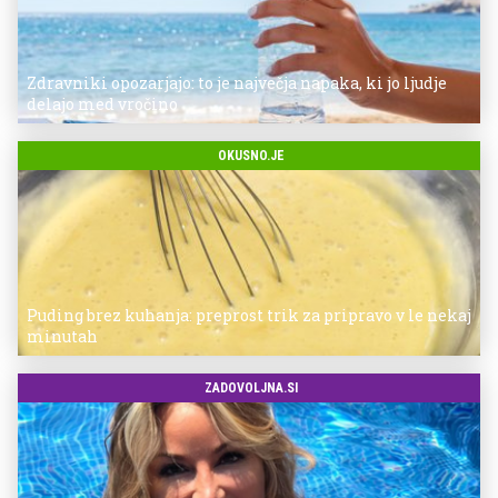
Zdravniki opozarjajo: to je največja napaka, ki jo ljudje
delajo med vročino
OKUSNO.JE
Puding brez kuhanja: preprost trik za pripravo v le nekaj
minutah
ZADOVOLJNA.SI