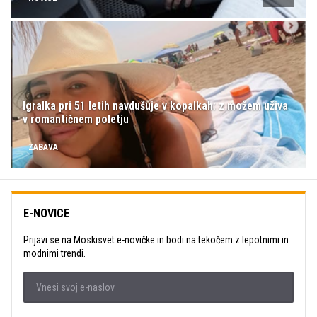
Igralka pri 51 letih navdušuje v kopalkah: z možem uživa
v romantičnem poletju
ZABAVA
E-NOVICE
Prijavi se na Moskisvet e-novičke in bodi na tekočem z lepotnimi in
modnimi trendi.