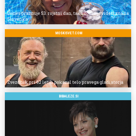
Danes praznuje 53. rojstni dan, tako dobro je videti znana
Slovenka
MOSKISVET.COM
Zvezdnik pri 62 letih pokazal telo pravega gladiatorja
BIBALEZE.SI