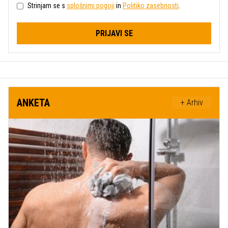
Strinjam se s
splošnimi pogoji
in
Politiko zasebnosti
.
PRIJAVI SE
ANKETA
+ Arhiv