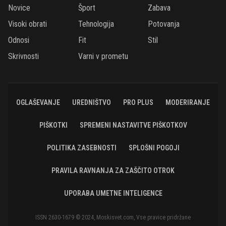
Novice
Šport
Zabava
Visoki obrati
Tehnologija
Potovanja
Odnosi
Fit
Stil
Skrivnosti
Varni v prometu
OGLAŠEVANJE
UREDNIŠTVO
PRO PLUS
MODERIRANJE
PIŠKOTKI
SPREMENI NASTAVITVE PIŠKOTKOV
POLITIKA ZASEBNOSTI
SPLOŠNI POGOJI
PRAVILA RAVNANJA ZA ZAŠČITO OTROK
UPORABA UMETNE INTELIGENCE
ISSN 2630-1679 © 2024, Moskisvet.com, Vse pravice pridržane