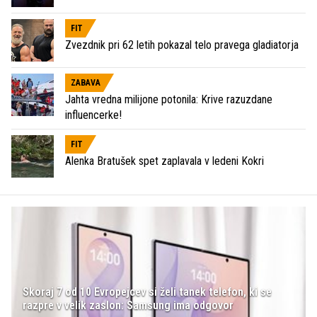
FIT
Zvezdnik pri 62 letih pokazal telo pravega gladiatorja
ZABAVA
Jahta vredna milijone potonila: Krive razuzdane
influencerke!
FIT
Alenka Bratušek spet zaplavala v ledeni Kokri
Skoraj 7 od 10 Evropejcev si želi tanek telefon, ki se
razpre v velik zaslon: Samsung ima odgovor