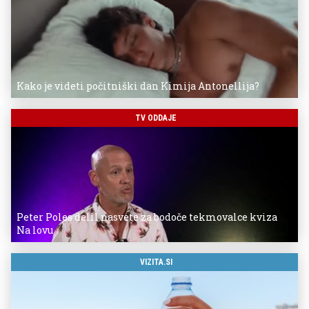
Kako je videti počitniški dan Kimija Antonellija?
TV ODDAJE
Peter Poles delil nasvete za bodoče tekmovalce kviza
Na lovu
VIZITA.SI