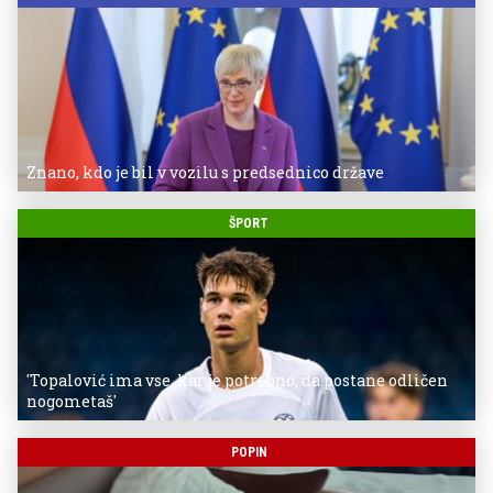
Znano, kdo je bil v vozilu s predsednico države
ŠPORT
'Topalović ima vse, kar je potrebno, da postane odličen
nogometaš'
POPIN