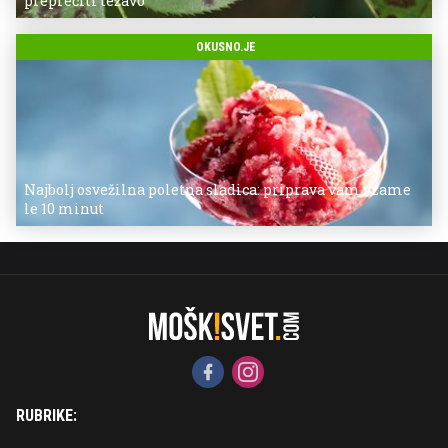
preprečiti težavo
OKUSNO.JE
Najbolj osvežilna poletna sladica: priprava vam vzame
le 10 minut
RUBRIKE: