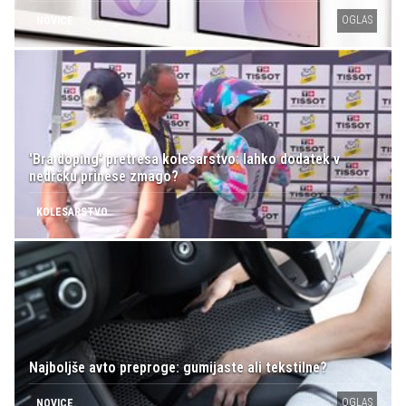
OGLAS
NOVICE
'Bra doping' pretresa kolesarstvo: lahko dodatek v
nedrčku prinese zmago?
KOLESARSTVO
Najboljše avto preproge: gumijaste ali tekstilne?
OGLAS
NOVICE