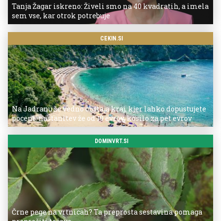
Tanja Žagar iskreno: Živeli smo na 40 kvadratih, a imela
sem vse, kar otrok potrebuje
CEKIN.SI
Na Jadranu še vedno obstaja kraj, kjer lahko dopustujete
poceni: nastanitev že od 10 evrov, kosilo za pet evrov
DOMINVRT.SI
Črne pege na vrtnicah? Ta preprosta sestavina pomaga