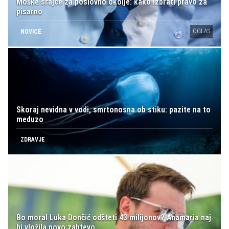
Moške srajce za poslovno okolje: kako izbrati pravo za
pisarno
OGLAS
NOVICE
Skoraj nevidna v vodi, smrtonosna ob stiku: pazite na to
meduzo
ZDRAVJE
Bo moral Luka Dončić odšteti 43 milijonov? Anamaria naj
bi vložila novo zahtevo