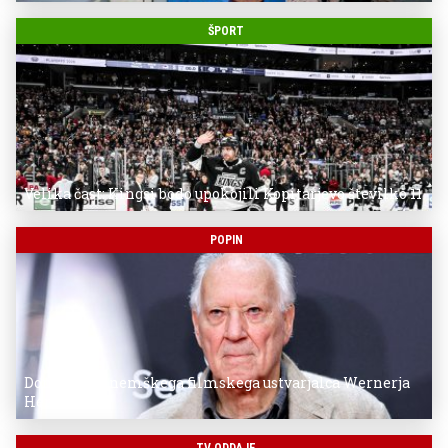
ŠPORT
Velika čast: Kingsi bodo upokojili Kopitarjevo številko 11
POPIN
Donostia za nemškega filmskega ustvarjalca Wernerja
Herzoga
TV ODDAJE