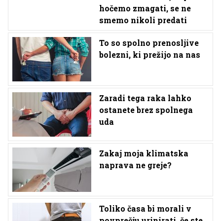
hočemo zmagati, se ne
smemo nikoli predati
To so spolno prenosljive
bolezni, ki prežijo na nas
Zaradi tega raka lahko
ostanete brez spolnega
uda
Zakaj moja klimatska
naprava ne greje?
Toliko časa bi morali v
povprečju urinirati, če ste