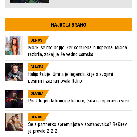
NAJBOLJ BRANO
ODNOSI
Moški se me bojijo, ker sem lepa in uspešna: Misica
razkrila, zakaj je še vedno samska
GLASBA
Italija žaluje: Umrla je legenda, ki je s svojimi
pesmimi zaznamovala Italijo
GLASBA
Rock legenda končuje kariero, čaka na operacijo srca
ODNOSI
Se s partnerko spreminjata v sostanovalca? Rešitev
je pravilo 2-2-2