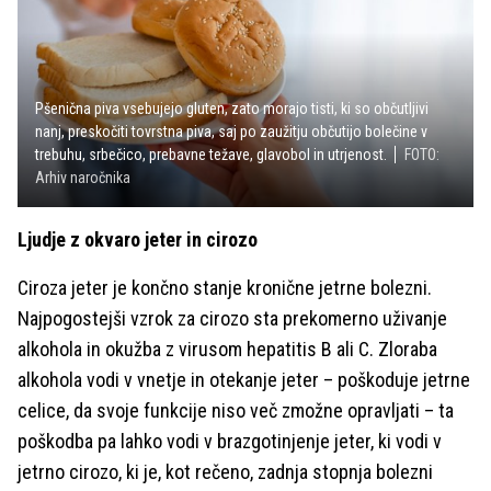
Pšenična piva vsebujejo gluten, zato morajo tisti, ki so občutljivi
nanj, preskočiti tovrstna piva, saj po zaužitju občutijo bolečine v
trebuhu, srbečico, prebavne težave, glavobol in utrjenost.
FOTO:
Arhiv naročnika
Ljudje z okvaro jeter in cirozo
Ciroza jeter je končno stanje kronične jetrne bolezni.
Najpogostejši vzrok za cirozo sta prekomerno uživanje
alkohola in okužba z virusom hepatitis B ali C. Zloraba
alkohola vodi v vnetje in otekanje jeter – poškoduje jetrne
celice, da svoje funkcije niso več zmožne opravljati – ta
poškodba pa lahko vodi v brazgotinjenje jeter, ki vodi v
jetrno cirozo, ki je, kot rečeno, zadnja stopnja bolezni