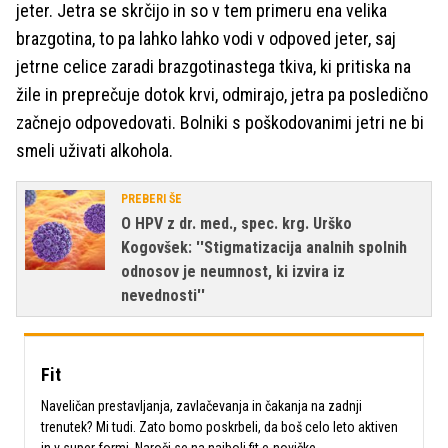
jeter. Jetra se skrčijo in so v tem primeru ena velika
brazgotina, to pa lahko lahko vodi v odpoved jeter, saj
jetrne celice zaradi brazgotinastega tkiva, ki pritiska na
žile in preprečuje dotok krvi, odmirajo, jetra pa posledično
začnejo odpovedovati. Bolniki s poškodovanimi jetri ne bi
smeli uživati alkohola.
PREBERI ŠE
O HPV z dr. med., spec. krg. Urško
Kogovšek: ''Stigmatizacija analnih spolnih
odnosov je neumnost, ki izvira iz
nevednosti''
Fit
Naveličan prestavljanja, zavlačevanja in čakanja na zadnji
trenutek? Mi tudi. Zato bomo poskrbeli, da boš celo leto aktiven
in v super formi. Naroči se na najbolj fit e-novičke.