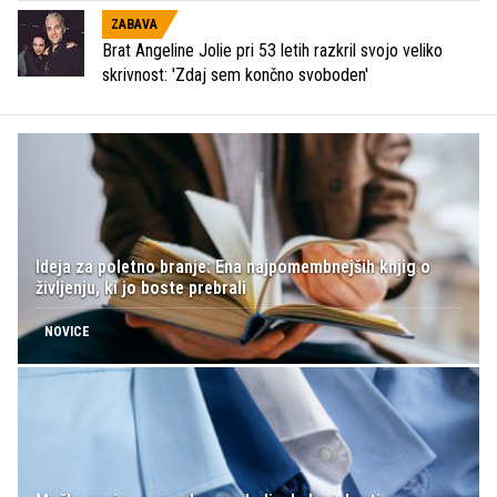
ZABAVA
Brat Angeline Jolie pri 53 letih razkril svojo veliko
skrivnost: 'Zdaj sem končno svoboden'
Ideja za poletno branje: Ena najpomembnejših knjig o
življenju, ki jo boste prebrali
NOVICE