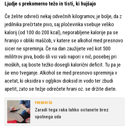
Ljudje s prekomerno težo in tisti, ki hujšajo
Če želite odvreči nekaj odvečnih kilogramov, je bolje, da z
jedilnika prečrtate pivo, saj pločevinka vsebuje veliko
kalorij (od 100 do 200 kcal), neporabljene kalorije pa se
hranijo v obliki maščob, v katere se alkohol med presnovo
sicer ne spreminja. Če na dan zaužijete več kot 500
mililitrov piva, bodo šli vsi vaši napori v nič, posebej pri
moških, saj boste težko dosegli kalorični deficit. Tu pa je
še eno tveganje. Alkohol se med presnovo spreminja v
acetat, ki oksidira v ogljikov dioksid in vodo ter zbudi
apetit, zato se težje odrečete hrani oz. se držite diete.
PREBERI ŠE
Zaradi tega raka lahko ostanete brez
spolnega uda