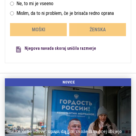
Ne, to mi je vseeno
Mislim, da to ni problem, če je brisača redno oprana
MOŠKI
ŽENSKA
Njegova navada skoraj uničila razmerje
NOVICE
Ruske 'črne vdove': upajo, da jim može čim prej ubijejo