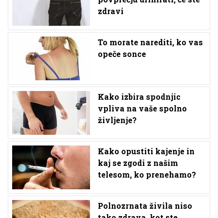
zdravi
To morate narediti, ko vas
opeče sonce
Kako izbira spodnjic
vpliva na vaše spolno
življenje?
Kako opustiti kajenje in
kaj se zgodi z našim
telesom, ko prenehamo?
Polnozrnata živila niso
tako zdrava, kot ste