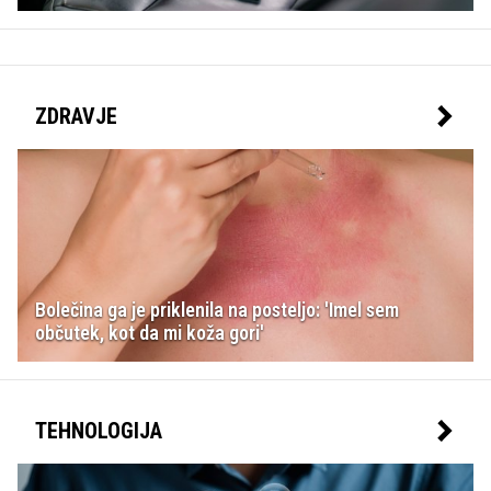
ZDRAVJE
Bolečina ga je priklenila na posteljo: 'Imel sem
občutek, kot da mi koža gori'
TEHNOLOGIJA