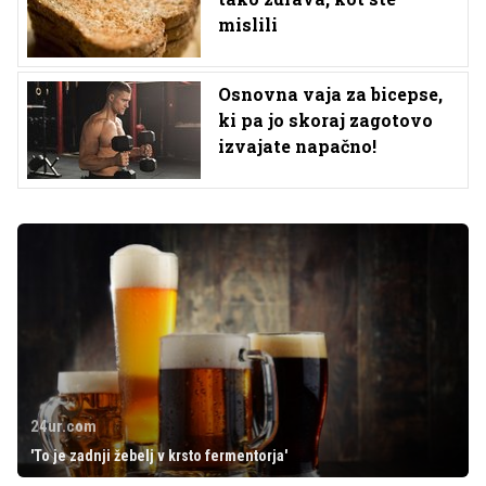
mislili
Osnovna vaja za bicepse,
ki pa jo skoraj zagotovo
izvajate napačno!
24ur.com
'To je zadnji žebelj v krsto fermentorja'