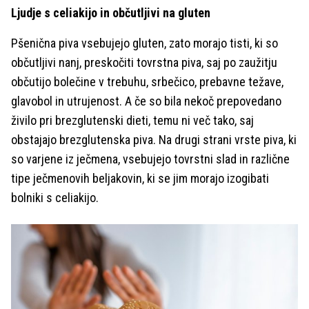
Ljudje s celiakijo in občutljivi na gluten
Pšenična piva vsebujejo gluten, zato morajo tisti, ki so
občutljivi nanj, preskočiti tovrstna piva, saj po zaužitju
občutijo bolečine v trebuhu, srbečico, prebavne težave,
glavobol in utrujenost. A če so bila nekoč prepovedano
živilo pri brezglutenski dieti, temu ni več tako, saj
obstajajo brezglutenska piva. Na drugi strani vrste piva, ki
so varjene iz ječmena, vsebujejo tovrstni slad in različne
tipe ječmenovih beljakovin, ki se jim morajo izogibati
bolniki s celiakijo.