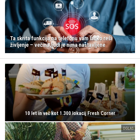
Ta skrita funkcija na telefonu vam lahko reši
življenje – večina ljudi je nima nastavljene
10 let in več kot 1.300 lokacij Fresh Corner
OGLAS