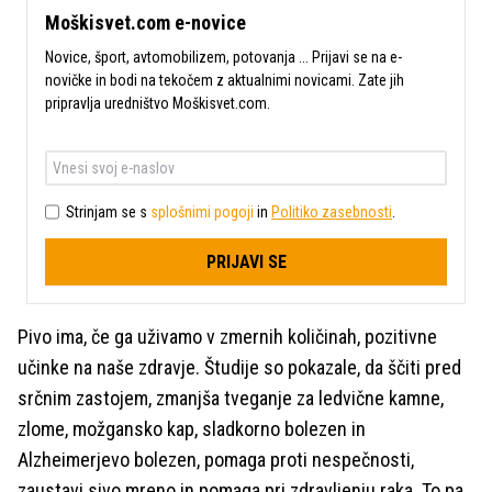
Moškisvet.com e-novice
Novice, šport, avtomobilizem, potovanja ... Prijavi se na e-
novičke in bodi na tekočem z aktualnimi novicami. Zate jih
pripravlja uredništvo Moškisvet.com.
Strinjam se s
splošnimi pogoji
in
Politiko zasebnosti
.
PRIJAVI SE
Pivo ima, če ga uživamo v zmernih količinah, pozitivne
učinke na naše zdravje. Študije so pokazale, da ščiti pred
srčnim zastojem, zmanjša tveganje za ledvične kamne,
zlome, možgansko kap, sladkorno bolezen in
Alzheimerjevo bolezen, pomaga proti nespečnosti,
zaustavi sivo mreno in pomaga pri zdravljenju raka. To pa