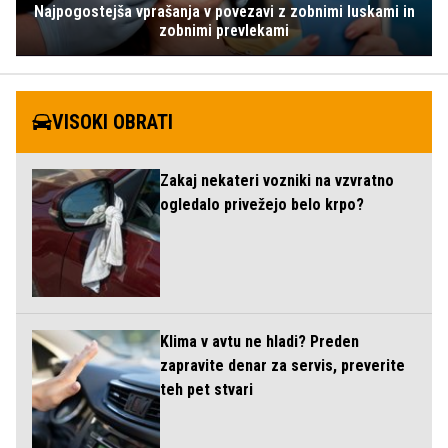
Najpogostejša vprašanja v povezavi z zobnimi luskami in
zobnimi prevlekami
VISOKI OBRATI
Zakaj nekateri vozniki na vzvratno
ogledalo privežejo belo krpo?
Klima v avtu ne hladi? Preden
zapravite denar za servis, preverite
teh pet stvari