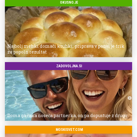
OKUSNO.JE
Najbolj mehki domači kruhki: priprava v ponvi je trik
za popoln rezultat
ZADOVOLJNA.SI
Doma ga čaka noseča partnerka, on pa dopustuje z drugo
MOSKISVET.COM