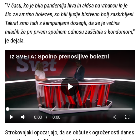
"
V času, ko je bila pandemija hiva in aidsa na vrhuncu in je
šlo za smrtno bolezen, so bili ljudje bistveno bolj zaskrbljeni.
Takrat smo tudi s kampanjami dosegli, da se je večina
mladih že pri prvem spolnem odnosu zaščitila s kondomom,
"
je dejala.
Iz SVETA: Spolno prenosljive bolezni
Predvajaj
Loaded
:
0%
Current
0:00
/
Duration
0:00
Predvajaj
Tiho
Celoza
način
Time
Strokovnjaki opozarjajo, da se občutek ogroženosti danes