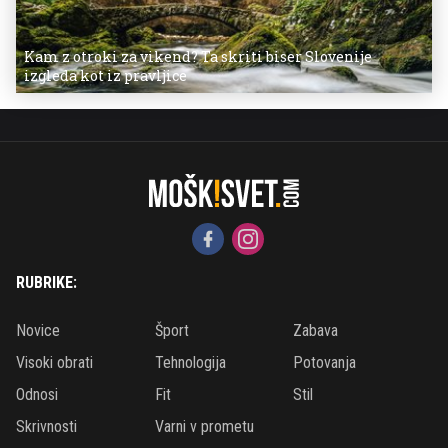
Kam z otroki za vikend? Ta skriti biser Slovenije
izgleda kot iz pravljice
RUBRIKE:
Novice
Šport
Zabava
Visoki obrati
Tehnologija
Potovanja
Odnosi
Fit
Stil
Skrivnosti
Varni v prometu