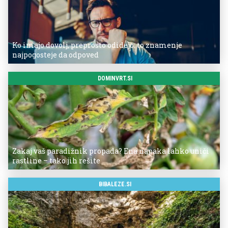
Ko imajo dovolj, preprosto odidejo: to znamenje
najpogosteje da odpoved
DOMINVRT.SI
Zakaj vaš paradižnik propada? Ena napaka lahko uniči
rastline – tako jih rešite
BIBALEZE.SI