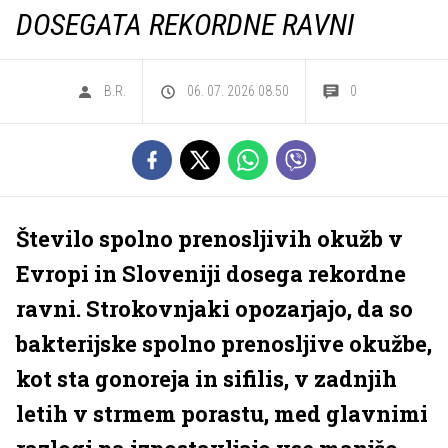
DOSEGATA REKORDNE RAVNI
B.R.
06. 07. 2026 08.50
0
Število spolno prenosljivih okužb v
Evropi in Sloveniji dosega rekordne
ravni. Strokovnjaki opozarjajo, da so
bakterijske spolno prenosljive okužbe,
kot sta gonoreja in sifilis, v zadnjih
letih v strmem porastu, med glavnimi