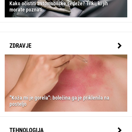
Kako očistiti avtomobilske sedeže? Triki, ki jih
morate poznati
ZDRAVJE
"Koža mi je gorela": bolečina ga je priklenila na
posteljo
TEHNOLOGIJA