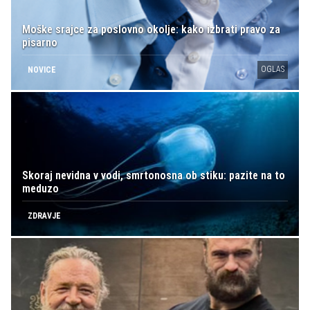
Moške srajce za poslovno okolje: kako izbrati pravo za
pisarno
OGLAS
NOVICE
Skoraj nevidna v vodi, smrtonosna ob stiku: pazite na to
meduzo
ZDRAVJE