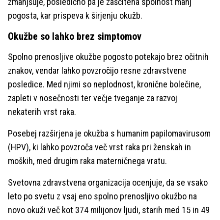
zmanjšuje, posledično pa je zaščitena spolnost manj
pogosta, kar prispeva k širjenju okužb.
Okužbe so lahko brez simptomov
Spolno prenosljive okužbe pogosto potekajo brez očitnih
znakov, vendar lahko povzročijo resne zdravstvene
posledice. Med njimi so neplodnost, kronične bolečine,
zapleti v nosečnosti ter večje tveganje za razvoj
nekaterih vrst raka.
Posebej razširjena je okužba s humanim papilomavirusom
(HPV), ki lahko povzroča več vrst raka pri ženskah in
moških, med drugim raka materničnega vratu.
Svetovna zdravstvena organizacija ocenjuje, da se vsako
leto po svetu z vsaj eno spolno prenosljivo okužbo na
novo okuži več kot 374 milijonov ljudi, starih med 15 in 49