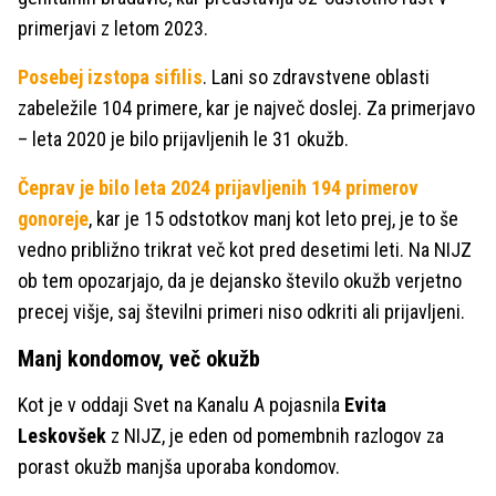
primerjavi z letom 2023.
Posebej izstopa sifilis
. Lani so zdravstvene oblasti
zabeležile 104 primere, kar je največ doslej. Za primerjavo
– leta 2020 je bilo prijavljenih le 31 okužb.
Čeprav je bilo leta 2024 prijavljenih 194 primerov
gonoreje
, kar je 15 odstotkov manj kot leto prej, je to še
vedno približno trikrat več kot pred desetimi leti. Na NIJZ
ob tem opozarjajo, da je dejansko število okužb verjetno
precej višje, saj številni primeri niso odkriti ali prijavljeni.
Manj kondomov, več okužb
Kot je v oddaji Svet na Kanalu A pojasnila
Evita
Leskovšek
z NIJZ, je eden od pomembnih razlogov za
porast okužb manjša uporaba kondomov.