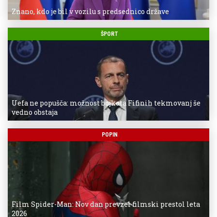
Znano, kdo je bil v vozilu s predsednico države
ŠPORT
Uefa ne popušča: možnost bojkota Fifinih tekmovanj še
vedno obstaja
POPIN
Film Spider-Man: Nov dan prevzel filmski prestol leta
2026