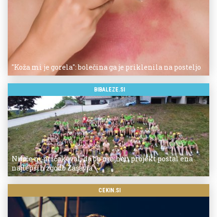
"Koža mi je gorela": bolečina ga je priklenila na posteljo
BIBALEZE.SI
Nihče ni pričakoval, da bo majhen projekt postal ena
najlepših zgodb Zasavja
CEKIN.SI