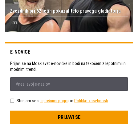
Zvezdnik pri 62 letih pokazal telo pravega gladiatorja
FIT
E-NOVICE
Prijavi se na Moskisvet e-novičke in bodi na tekočem z lepotnimi in
modnimi trendi.
Strinjam se s
splošnimi pogoji
in
Politiko zasebnosti
.
PRIJAVI SE