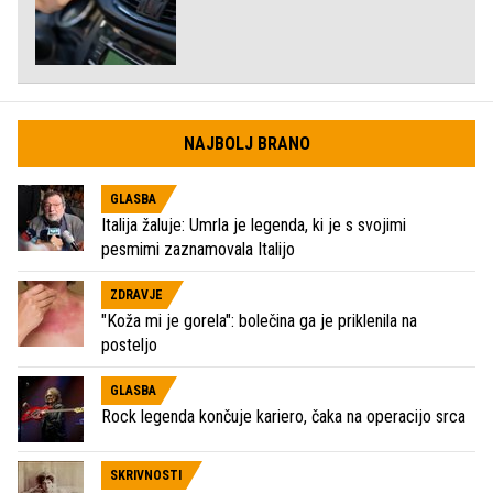
NAJBOLJ BRANO
GLASBA
Italija žaluje: Umrla je legenda, ki je s svojimi
pesmimi zaznamovala Italijo
ZDRAVJE
"Koža mi je gorela": bolečina ga je priklenila na
posteljo
GLASBA
Rock legenda končuje kariero, čaka na operacijo srca
SKRIVNOSTI