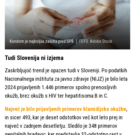
Kondom je najboljša zaščita pred SPB.
FOTO: Adobe Stock
Tudi Slovenija ni izjema
Zaskrbljujoč trend je opazen tudi v Sloveniji. Po podatkih
Nacionalnega inštituta za javno zdravje (NIJZ) je bilo leta
2024 prijavljenih 1.446 primerov spolno prenosljivih
okužb, brez okužb s HIV ter hepatitisoma B in C.
Največ je bilo prijavljenih primerov klamidijske okužbe
,
in sicer 493, kar je deset odstotkov več kot leto prej in
največ v zadnjem desetletju. Sledilo je 348 primerov
genitalnih bradavic, kar predstavlja 32-odstotno rast v