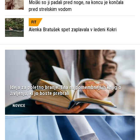
Moški so ji padali pred noge, na koncu je končala
pred strelskim vodom
FIT
Alenka Bratušek spet zaplavala v ledeni Kokri
Ideja za poletno branje: Ena najpomembnejših knjig o
življenju, ki jo boste prebrali
NOVICE