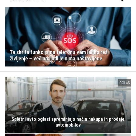
Ta skrita funkcija na telefonu vam lahko reši
življenje – večina ljudi je nima nastavljene
OGLAS
Spletni avto oglasi spreminjajo način nakupa in prodaje
avtomobilov