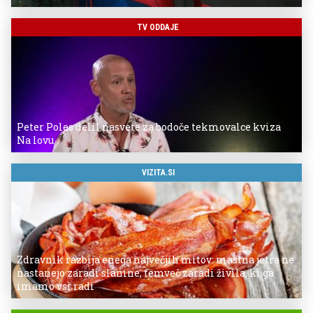
TV ODDAJE
Peter Poles delil nasvete za bodoče tekmovalce kviza
Na lovu
VIZITA.SI
Zdravnik razbija enega največjih mitov: mastna jetra ne
nastanejo zaradi slanine, temveč zaradi živila, ki ga
imamo vsi radi