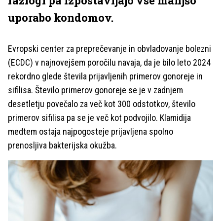
razlogi pa izpostavljajo vse manjšo
uporabo kondomov.
Evropski center za preprečevanje in obvladovanje bolezni
(ECDC) v najnovejšem poročilu navaja, da je bilo leto 2024
rekordno glede števila prijavljenih primerov gonoreje in
sifilisa. Število primerov gonoreje se je v zadnjem
desetletju povečalo za več kot 300 odstotkov, število
primerov sifilisa pa se je več kot podvojilo. Klamidija
medtem ostaja najpogosteje prijavljena spolno
prenosljiva bakterijska okužba.