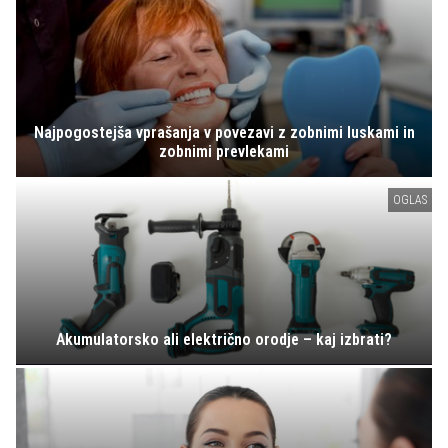
Najpogostejša vprašanja v povezavi z zobnimi luskami in
zobnimi prevlekami
OGLAS
Akumulatorsko ali električno orodje – kaj izbrati?