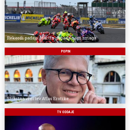
Rekordi padajo: Martin napada novo zmago
POPIN
Strastna vrnitev Atlas Erotike
TV ODDAJE