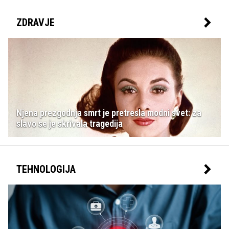
ZDRAVJE
Njena prezgodnja smrt je pretresla modni svet: za
slavo se je skrivala tragedija
TEHNOLOGIJA