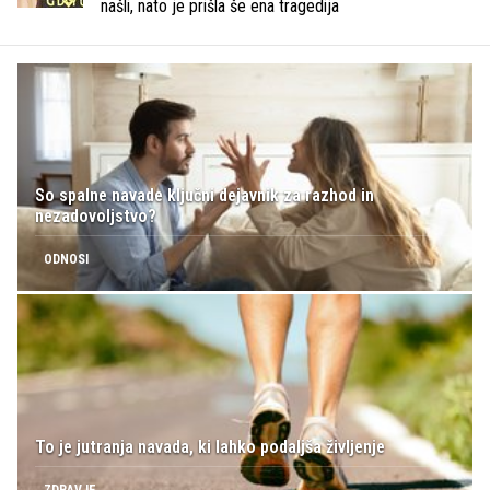
našli, nato je prišla še ena tragedija
So spalne navade ključni dejavnik za razhod in
nezadovoljstvo?
ODNOSI
To je jutranja navada, ki lahko podaljša življenje
ZDRAVJE