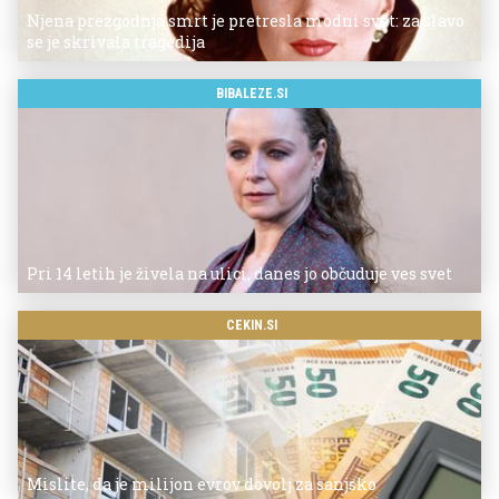
Njena prezgodnja smrt je pretresla modni svet: za slavo
se je skrivala tragedija
BIBALEZE.SI
Pri 14 letih je živela na ulici, danes jo občuduje ves svet
CEKIN.SI
Mislite, da je milijon evrov dovolj za sanjsko