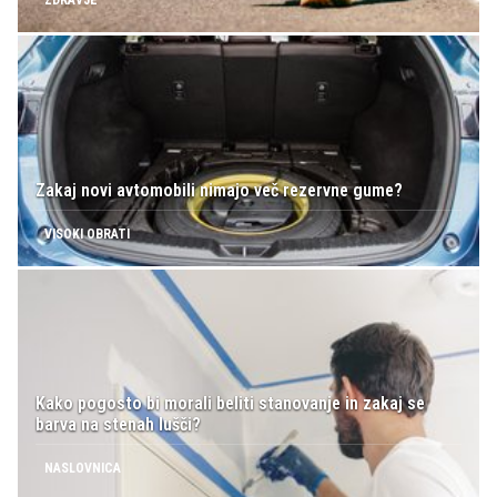
Zakaj novi avtomobili nimajo več rezervne gume?
VISOKI OBRATI
Kako pogosto bi morali beliti stanovanje in zakaj se
barva na stenah lušči?
NASLOVNICA