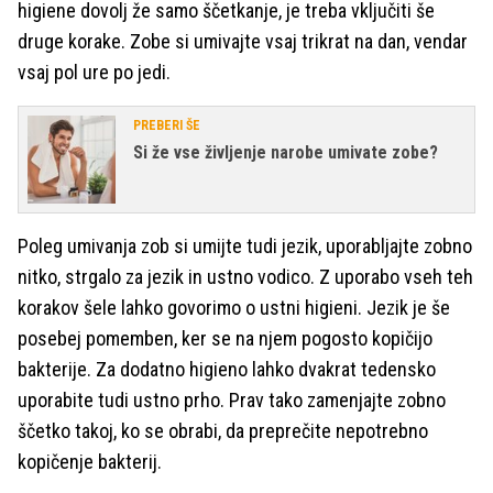
higiene dovolj že samo ščetkanje, je treba vključiti še
druge korake. Zobe si umivajte vsaj trikrat na dan, vendar
vsaj pol ure po jedi.
PREBERI ŠE
Si že vse življenje narobe umivate zobe?
Poleg umivanja zob si umijte tudi jezik, uporabljajte zobno
nitko, strgalo za jezik in ustno vodico. Z uporabo vseh teh
korakov šele lahko govorimo o ustni higieni. Jezik je še
posebej pomemben, ker se na njem pogosto kopičijo
bakterije. Za dodatno higieno lahko dvakrat tedensko
uporabite tudi ustno prho. Prav tako zamenjajte zobno
ščetko takoj, ko se obrabi, da preprečite nepotrebno
kopičenje bakterij.