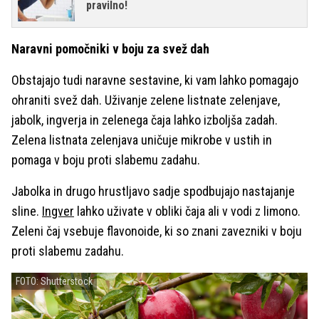
pravilno!
Naravni pomočniki v boju za svež dah
Obstajajo tudi naravne sestavine, ki vam lahko pomagajo
ohraniti svež dah. Uživanje zelene listnate zelenjave,
jabolk, ingverja in zelenega čaja lahko izboljša zadah.
Zelena listnata zelenjava uničuje mikrobe v ustih in
pomaga v boju proti slabemu zadahu.
Jabolka in drugo hrustljavo sadje spodbujajo nastajanje
sline.
Ingver
lahko uživate v obliki čaja ali v vodi z limono.
Zeleni čaj vsebuje flavonoide, ki so znani zavezniki v boju
proti slabemu zadahu.
FOTO: Shutterstock