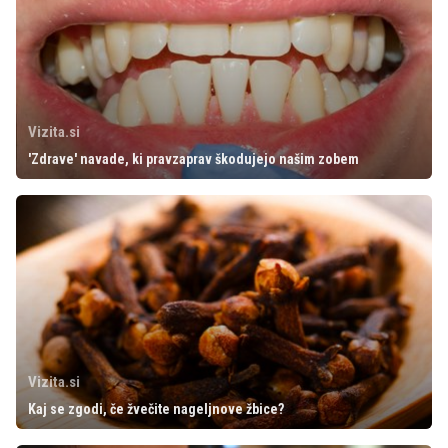
Vizita.si
'Zdrave' navade, ki pravzaprav škodujejo našim zobem
Vizita.si
Kaj se zgodi, če žvečite nageljnove žbice?