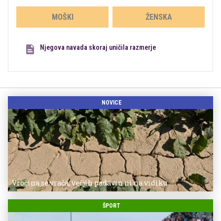
MOŠKI
ŽENSKA
Njegova navada skoraj uničila razmerje
NOVICE
Vročina se vrača, večjih padavin ni na vidiku
ŠPORT