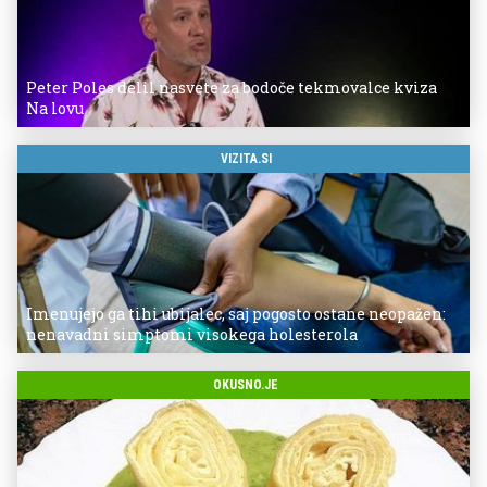
Peter Poles delil nasvete za bodoče tekmovalce kviza
Na lovu
VIZITA.SI
Imenujejo ga tihi ubijalec, saj pogosto ostane neopažen:
nenavadni simptomi visokega holesterola
OKUSNO.JE