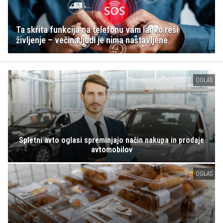
Ta skrita funkcija na telefonu vam lahko reši
življenje – večina ljudi je nima nastavljene
OGLAS
Spletni avto oglasi spreminjajo način nakupa in prodaje
avtomobilov
OGLAS