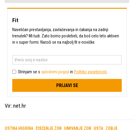
Fit
Naveličan prestavljanja, zavlačevanja in čakanja na zadnji
trenutek? Mi tudi. Zato bomo poskrbeli, da boš celo leto aktiven
in v super formi. Naroči se na najbolj fit e-novičke.
Strinjam se s
splošnimi pogoji
in
Politiko zasebnosti
.
PRIJAVI SE
Vir: net.hr
USTNA HIGIENA
ČIŠČENJE ZOB
UMIVANJE ZOB
USTA
ZOBJE