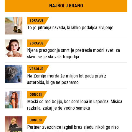
NAJBOLJ BRANO
ZDRAVJE
To je jutranja navada, ki lahko podaljša življenje
ZDRAVJE
Njena prezgodnja smrt je pretresla modni svet: za
slavo se je skrivala tragedija
VESOLJE
Na Zemljo morda že milijon let pada prah z
asteroida, ki ga ne poznamo
ODNOSI
Moški se me bojijo, ker sem lepa in uspešna: Misica
razkrila, zakaj je še vedno samska
ODNOSI
Partner zvezdnice izginil brez sledu: nikoli ga niso