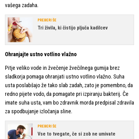
vašega zadaha.
PREBERI ŠE
Tri živila, ki čistijo pljuča kadilcev
Ohranjajte ustno votlino vlažno
Pitje veliko vode in žvečenje žvečilnega gumija brez
sladkorja pomaga ohranjati ustno votlino vlažno. Suha
usta poslabšajo že tako slab zadah, zato je pomembno, da
redno pijete vodo, da pomagate pri izpiranju bakterij. Če
imate suha usta, vam bo zdravnik morda predpisal zdravila
za spodbujanje izločanja sline.
PREBERI ŠE
Vse to tvegate, če si zob ne umivate