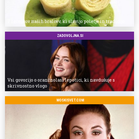
7 receptov naših bralcev, ki slavijo poletje in tradicijo
ZADOVOLJNA.SI
Vsi govorijo o oranžnolasi lepotici, ki navdušuje s
skrivnostno vlogo
MOSKISVET.COM