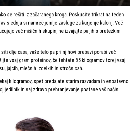
ako se rešiti iz začaranega kroga. Poskusite trikrat na teden
rav slednja si namreč jemlje zasluge za kurjenje kalorij. Več
jučujejo več mišičnih skupin, ne izvajajte pa jih s pretežkimi
 siti dlje časa, vaše telo pa pri njihovi prebavi porabi več
žijte vsaj gram proteinov, če tehtate 85 kilogramov torej vsaj
, jajcih, mlečnih izdelkih in stročnicah.
 nekaj kilogramov, spet predajate starim razvadam in enostavno
oj jedilnik in naj zdravo prehranjevanje postane vaš način