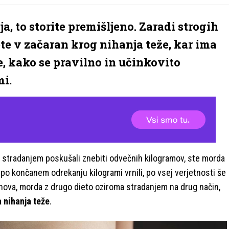
a, to storite premišljeno. Zaradi strogih
te v začaran krog nihanja teže, kar ima
e, kako se pravilno in učinkovito
mi.
 in stradanjem poskušali znebiti odvečnih kilogramov, ste morda
 po končanem odrekanju kilogrami vrnili, po vsej verjetnosti še
znova, morda z drugo dieto oziroma stradanjem na drug način,
 nihanja teže
.