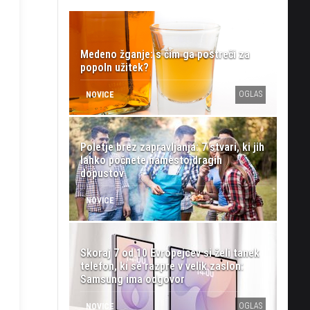
Medeno žganje: s čim ga postreči za
popoln užitek?
OGLAS
NOVICE
Poletje brez zapravljanja: 7 stvari, ki jih
lahko počnete namesto dragih
dopustov
NOVICE
Skoraj 7 od 10 Evropejcev si želi tanek
telefon, ki se razpre v velik zaslon:
Samsung ima odgovor
OGLAS
NOVICE