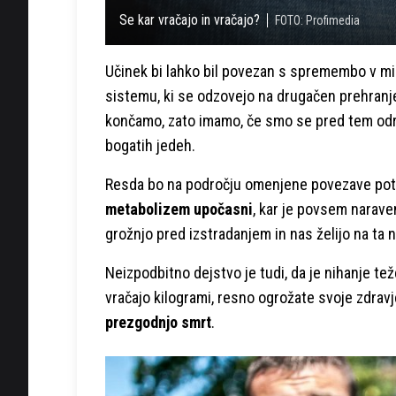
Se kar vračajo in vračajo?
FOTO: Profimedia
Učinek bi lahko bil povezan s spremembo v m
sistemu, ki se odzovejo na drugačen prehranj
končamo, zato imamo, če smo se pred tem odre
bogatih jedeh.
Resda bo na področju omenjene povezave potre
metabolizem upočasni
, kar je povsem narave
grožnjo pred izstradanjem in nas želijo na ta na
Neizpodbitno dejstvo je tudi, da je nihanje te
vračajo kilogrami, resno ogrožate svoje zdravj
prezgodnjo smrt
.