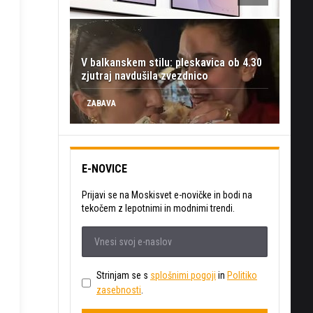
V balkanskem stilu: pleskavica ob 4.30
zjutraj navdušila zvezdnico
ZABAVA
E-NOVICE
Prijavi se na Moskisvet e-novičke in bodi na
tekočem z lepotnimi in modnimi trendi.
Strinjam se s
splošnimi pogoji
in
Politiko
zasebnosti
.