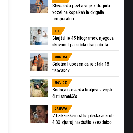
Slovenska pevka si je zategnila
vozel na kopalkah in dvignila
temperaturo
FIT
Shujšal je 45 kilogramov, njegova
skrivnost pa ni bila draga dieta
ODNOSI
Spletna ljubezen ga je stala 18
tisočakov
NOVICE
Bodoča norveška kraljica v vojski
čisti stranišča
ZABAVA
V balkanskem stilu: pleskavica ob
4.30 zjutraj navdušila zvezdnico