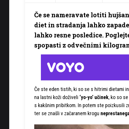
Če se nameravate lotiti hujšanj
diet in stradanja lahko zapade
lahko resne posledice. Poglejt
spopasti z odvečnimi kilogra
Če ste eden tistih, ki so se s hitrimi dietami
na lastni koži doživeli
‘yo-yo’ učinek
, ko so se
s kakšnim pribitkom. In potem ste poizkusili 
ter se znašli v začaranem krogu
neprestanega