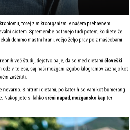
ikrobiomu, torej z mikroorganizmi v našem prebavnem
evalni sistem. Spremembe ostanejo tudi potem, ko diete že
kali denimo mastni hrani, večjo željo prav po z maščobami
bnih več študij, dejstvo pa je, da se med dietami
človeški
n odziv telesa, saj naši možgani izgubo kilogramov zaznajo kot
čin zaščititi.
že nevarno. S hitrimi dietami, po katerih se vam kot bumerang
e. Nakopljete si lahko
srčni napad
,
možgansko kap
ter