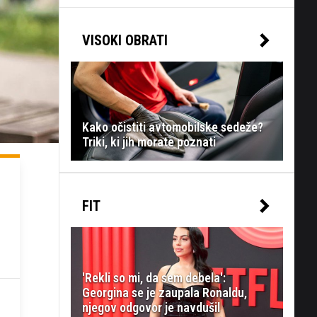
VISOKI OBRATI
Kako očistiti avtomobilske sedeže?
Triki, ki jih morate poznati
FIT
'Rekli so mi, da sem debela':
Georgina se je zaupala Ronaldu,
njegov odgovor je navdušil