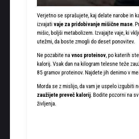
Verjetno se sprašujete, kaj delate narobe in k
izvajati
vaje za pridobivanje mišične mase
. P
mišic, boljši metabolizem. Izvajajte vaje, ki vkl
utežmi, da boste zmogli do deset ponovitev.
Ne pozabite na
vnos proteinov
, po katerih ste
kalorij. Vsak dan na kilogram telesne teže zau
85 gramov proteinov. Najdete jih denimo v mesu
Morda se z mislijo, da vam je uspelo izgubiti
zaužijete preveč kalorij
. Bodite pozorni na sv
življenja.