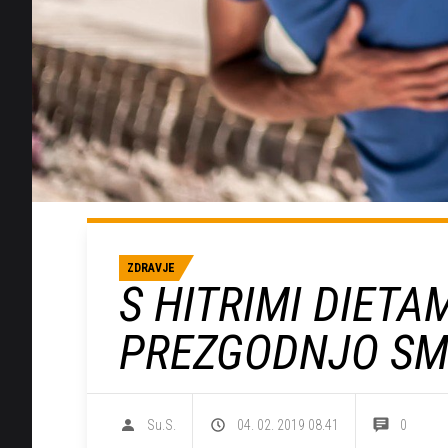
ZDRAVJE
S HITRIMI DIETA
PREZGODNJO SM
Su.S.
04. 02. 2019 08.41
0