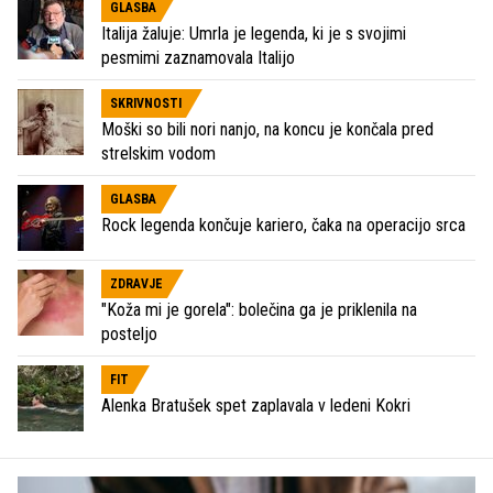
GLASBA
Italija žaluje: Umrla je legenda, ki je s svojimi
pesmimi zaznamovala Italijo
SKRIVNOSTI
Moški so bili nori nanjo, na koncu je končala pred
strelskim vodom
GLASBA
Rock legenda končuje kariero, čaka na operacijo srca
ZDRAVJE
"Koža mi je gorela": bolečina ga je priklenila na
posteljo
FIT
Alenka Bratušek spet zaplavala v ledeni Kokri