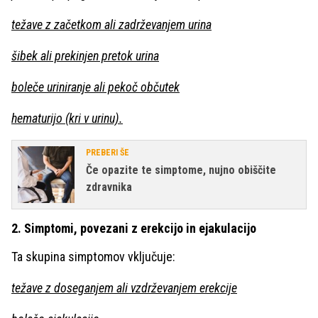
težave z začetkom ali zadrževanjem urina
šibek ali prekinjen pretok urina
boleče uriniranje ali pekoč občutek
hematurijo (kri v urinu).
PREBERI ŠE
Če opazite te simptome, nujno obiščite
zdravnika
2. Simptomi, povezani z erekcijo in ejakulacijo
Ta skupina simptomov vključuje:
težave z doseganjem ali vzdrževanjem erekcije