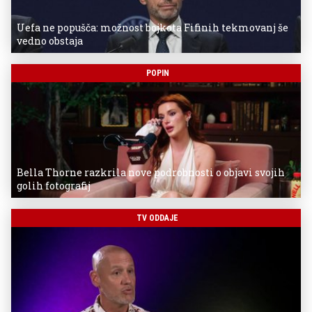
Uefa ne popušča: možnost bojkota Fifinih tekmovanj še
vedno obstaja
POPIN
Bella Thorne razkrila nove podrobnosti o objavi svojih
golih fotografij
TV ODDAJE