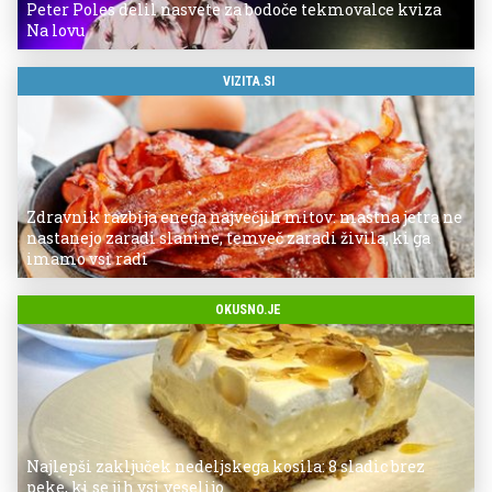
Peter Poles delil nasvete za bodoče tekmovalce kviza
Na lovu
VIZITA.SI
Zdravnik razbija enega največjih mitov: mastna jetra ne
nastanejo zaradi slanine, temveč zaradi živila, ki ga
imamo vsi radi
OKUSNO.JE
Najlepši zaključek nedeljskega kosila: 8 sladic brez
peke, ki se jih vsi veselijo