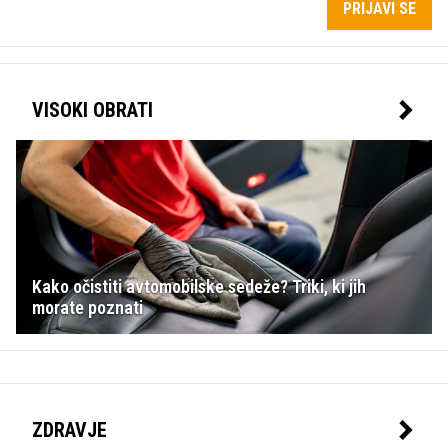
PRIJAVI SE
VISOKI OBRATI
Kako očistiti avtomobilske sedeže? Triki, ki jih
morate poznati
ZDRAVJE