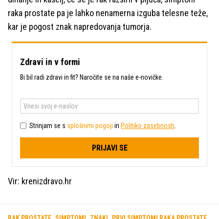
raka prostate pa je lahko nenamerna izguba telesne teže,
kar je pogost znak napredovanja tumorja.
Zdravi in v formi
Bi bil radi zdravi in fit? Naročite se na naše e-novičke.
Strinjam se s
splošnimi pogoji
in
Politiko zasebnosti
.
PRIJAVI SE
Vir: krenizdravo.hr
RAK PROSTATE
SIMPTOMI
ZNAKI
PRVI SIMPTOMI RAKA PROSTATE