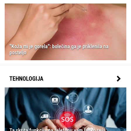
"Koža mi je gorela": bolečina ga je priklenila na
posteljo
TEHNOLOGIJA
Ta skrita funkcija na telefonu vam lahko reši