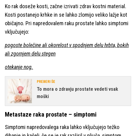
Ko rak doseže kosti, začne izrivati zdrav kostni material.
Kosti postanejo krhke in se lahko zlomijo veliko lažje kot
običajno. Pri napredovalem raku prostate lahko simptomi
vključujejo:
pogoste bolečine ali okorelost v spodnjem delu hrbta, bokih
ali zgornjem delu stegen
otekanje nog.
PREBERI ŠE
To mora o zdravju prostate vedeti vsak
moški
Metastaze raka prostate – simptomi
Simptomi napredovalega raka lahko vključujejo težko
dihanje in kašelj, če se je rak razširil v pljuča, simptom