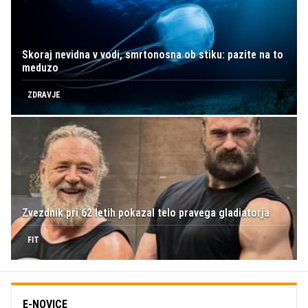
Skoraj nevidna v vodi, smrtonosna ob stiku: pazite na to
meduzo
ZDRAVJE
Zvezdnik pri 62 letih pokazal telo pravega gladiatorja
FIT
E-NOVICE