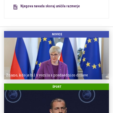
Njegova navada skoraj uničila razmerje
NOVICE
Znano, kdo je bil v vozilu s predsednico države
ŠPORT