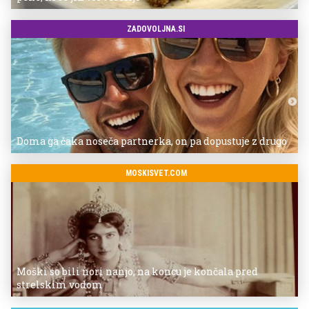
ZADOVOLJNA.SI
Doma ga čaka noseča partnerka, on pa dopustuje z drugo
MOSKISVET.COM
Moški so bili nori nanjo, na koncu je končala pred
strelskim vodom