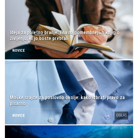
Ideja za poletno branje: Ena najpomembnejših knjig o
življenju, ki jo boste prebrali
NOVICE
Moške srajce za poslovno okolje: kako izbrati pravo za
pisarno
OGLAS
NOVICE