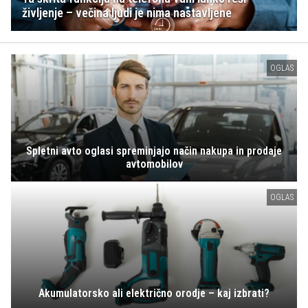
življenje – večina ljudi je nima nastavljene
OGLAS
Spletni avto oglasi spreminjajo način nakupa in prodaje
avtomobilov
OGLAS
Akumulatorsko ali električno orodje – kaj izbrati?