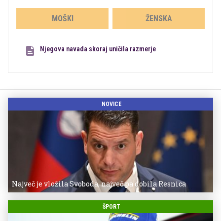
MOŠKI
ŽENSKA
Njegova navada skoraj uničila razmerje
NOVICE
Največ je vložila Svoboda, največ pa dobila Resnica
ŠPORT