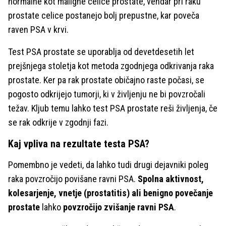
normalne kot maligne celice prostate, vendar pri raku
prostate celice postanejo bolj prepustne, kar poveča
raven PSA v krvi.
Test PSA prostate se uporablja od devetdesetih let
prejšnjega stoletja kot metoda zgodnjega odkrivanja raka
prostate. Ker pa rak prostate običajno raste počasi, se
pogosto odkrijejo tumorji, ki v življenju ne bi povzročali
težav. Kljub temu lahko test PSA prostate reši življenja, če
se rak odkrije v zgodnji fazi.
Kaj vpliva na rezultate testa PSA?
Pomembno je vedeti, da lahko tudi drugi dejavniki poleg
raka povzročijo povišane ravni PSA.
Spolna aktivnost,
kolesarjenje, vnetje (prostatitis) ali benigno povečanje
prostate
lahko
povzročijo zvišanje ravni PSA
.