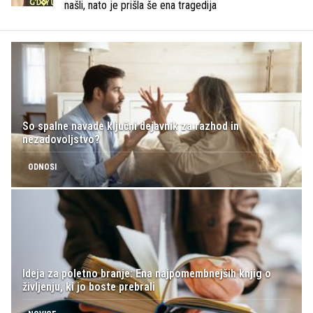
našli, nato je prišla še ena tragedija
So spalne navade ključni dejavnik za razhod in
nezadovoljstvo?
ODNOSI
Ideja za poletno branje: Ena najpomembnejših knjig o
življenju, ki jo boste prebrali