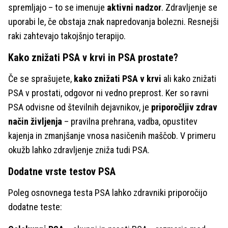
spremljajo – to se imenuje
aktivni nadzor
. Zdravljenje se
uporabi le, če obstaja znak napredovanja bolezni. Resnejši
raki zahtevajo takojšnjo terapijo.
Kako znižati PSA v krvi in PSA prostate?
Če se sprašujete,
kako znižati PSA v krvi
ali kako znižati
PSA v prostati, odgovor ni vedno preprost. Ker so ravni
PSA odvisne od številnih dejavnikov, je
priporočljiv zdrav
način življenja
– pravilna prehrana, vadba, opustitev
kajenja in zmanjšanje vnosa nasičenih maščob. V primeru
okužb lahko zdravljenje zniža tudi PSA.
Dodatne vrste testov PSA
Poleg osnovnega testa PSA lahko zdravniki priporočijo
dodatne teste: