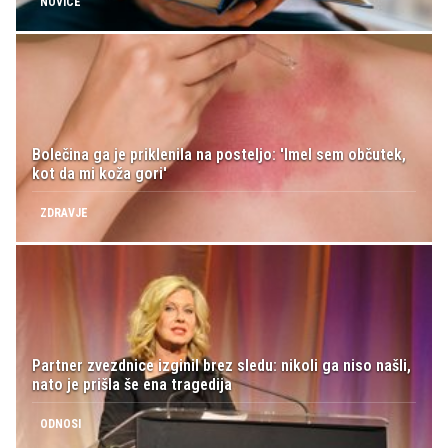
NOVICE
Bolečina ga je priklenila na posteljo: 'Imel sem občutek,
kot da mi koža gori'
ZDRAVJE
Partner zvezdnice izginil brez sledu: nikoli ga niso našli,
nato je prišla še ena tragedija
ODNOSI