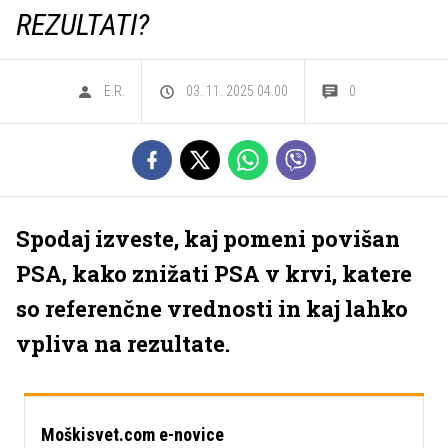
REZULTATI?
E.R.
03. 11. 2025 04.00
0
Spodaj izveste, kaj pomeni povišan
PSA, kako znižati PSA v krvi, katere
so referenčne vrednosti in kaj lahko
vpliva na rezultate.
Moškisvet.com e-novice