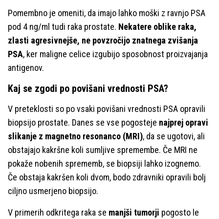
Pomembno je omeniti, da imajo lahko moški z ravnjo PSA
pod 4 ng/ml tudi raka prostate.
Nekatere oblike raka,
zlasti agresivnejše, ne povzročijo znatnega zvišanja
PSA
, ker maligne celice izgubijo sposobnost proizvajanja
antigenov.
Kaj se zgodi po povišani vrednosti PSA?
V preteklosti so po vsaki povišani vrednosti PSA opravili
biopsijo prostate. Danes se vse pogosteje
najprej opravi
slikanje z magnetno resonanco (MRI)
, da se ugotovi, ali
obstajajo kakršne koli sumljive spremembe. Če MRI ne
pokaže nobenih sprememb, se biopsiji lahko izognemo.
Če obstaja kakršen koli dvom, bodo zdravniki opravili bolj
ciljno usmerjeno biopsijo.
V primerih odkritega raka se
manjši tumorji
pogosto le