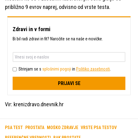
približno 9 evrov naprej, odvisno od vrste testa.
Zdravi in v formi
Bi bil radi zdravi in fit? Naročite se na naše e-novičke.
Strinjam se s
splošnimi pogoji
in
Politiko zasebnosti
.
PRIJAVI SE
Vir: krenizdravo.dnevnik.hr
PSA TEST
PROSTATA
MOŠKO ZDRAVJE
VRSTE PSA TESTOV
REFERENČNE VREDNOSTI
RAK PROSTATE