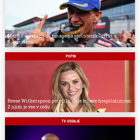
Martin suvereno do zmage na sprinterski dirki v
Silverstonu
POPIN
Reese Witherspoon potrdila, da je bil oče hospitaliziran:
Z njim je vse v redu
TV ODDAJE