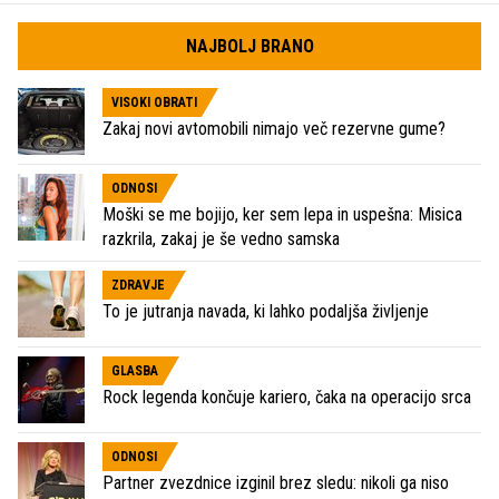
NAJBOLJ BRANO
VISOKI OBRATI
Zakaj novi avtomobili nimajo več rezervne gume?
ODNOSI
Moški se me bojijo, ker sem lepa in uspešna: Misica
razkrila, zakaj je še vedno samska
ZDRAVJE
To je jutranja navada, ki lahko podaljša življenje
GLASBA
Rock legenda končuje kariero, čaka na operacijo srca
ODNOSI
Partner zvezdnice izginil brez sledu: nikoli ga niso