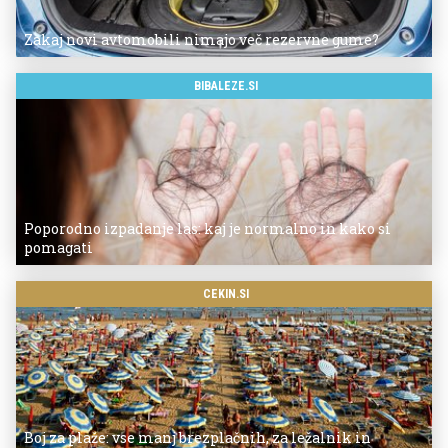
Zakaj novi avtomobili nimajo več rezervne gume?
BIBALEZE.SI
Poporodno izpadanje las: kaj je normalno in kako si
pomagati
CEKIN.SI
Boj za plaže: vse manj brezplačnih, za ležalnik in