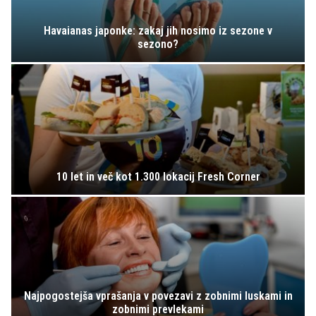
Havaianas japonke: zakaj jih nosimo iz sezone v
sezono?
10 let in več kot 1.300 lokacij Fresh Corner
Najpogostejša vprašanja v povezavi z zobnimi luskami in
zobnimi prevlekami