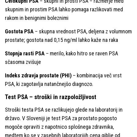
Celokupni PSA
– skupni in prosti PSA – razmerje med
skupnim in prostim PSA lahko pomaga razlikovati med
rakom in benignimi boleznimi
Gostota PSA
– skupna vrednost PSA, deljena z volumnom
prostate; gostota nad 0,15 ng/ml lahko kaže na raka
Stopnja rasti PSA
– merilo, kako hitro se raven PSA
sčasoma zvišuje
Indeks zdravja prostate (PHI)
– kombinacija več vrst
PSA, ki zagotavlja natančnejšo diagnozo.
Test PSA – stroški in razpoložljivost
Stroški testa PSA se razlikujejo glede na laboratorij in
državo. V Sloveniji je test PSA za prostato pogosto
mogoče opraviti z napotnico splošnega zdravnika,
medtem ko se v zasebnih laboratorijih cena giblje od