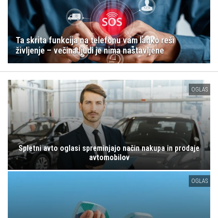
Ta skrita funkcija na telefonu vam lahko reši
življenje – večina ljudi je nima nastavljene
OGLAS
Spletni avto oglasi spreminjajo način nakupa in prodaje
avtomobilov
OGLAS