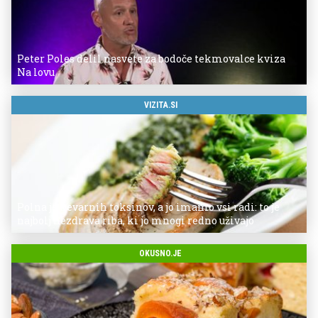
Peter Poles delil nasvete za bodoče tekmovalce kviza
Na lovu
VIZITA.SI
Polna je nevarnih toksinov, a jo imamo vsi radi: to je
najbolj nezdrava riba, ki jo mnogi redno uživajo
OKUSNO.JE