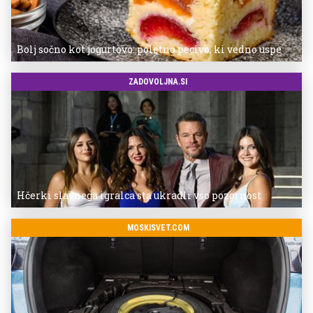
Bolj sočno kot jogurtovo: poletno pecivo, ki vedno uspe
ZADOVOLJNA.SI
Hčerki slavnega igralca sta ukradli vso pozornost
MOSKISVET.COM