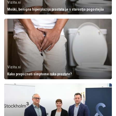
Vizita.si
Moški, benigna hiperplazija prostate je s starostjo pogostejša
Vizita.si
Kako prepoznati simptome raka prostate?