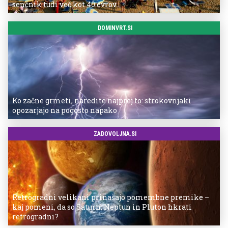
senčnik tudi več kot 40 evrov
DOMINVRT.SI
Ko začne grmeti, naredite najprej to: strokovnjaki
opozarjajo na pogosto napako
ZADOVOLJNA.SI
Retrogradni velikani prinašajo pomembne premike –
kaj pomeni, da so Saturn, Neptun in Pluton hkrati
retrogradni?