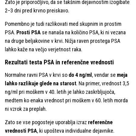
Zato je priporočljivo, da se takšnim dejavnostim izogibate
2–3 dni pred krvno preiskavo.
Pomembno je tudi razlikovati med skupnim in prostim
PSA.
Prosti PSA
se nanaša na količino PSA, ki ni vezana
na druge beljakovine v krvi. Nižja raven prostega PSA
lahko kaže na večjo verjetnost raka.
Rezultati testa PSA in referenčne vrednosti
Normalne ravni PSA v krvi so
do 4 ng/ml
, vendar se
meja
lahko razlikuje glede na starost
. Na primer, vrednost 3,5
ng/ml pri moškem v 40. letih je lahko zaskrbljujoča,
medtem ko enaka vrednost pri moškem v 60. letih morda
ni vzrok za preplah.
Zato se vse pogosteje uporablja izraz
referenčne
vrednosti PSA
, ki upošteva individualne dejavnike.